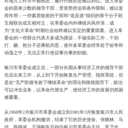
对地方工作并不都熟悉，履行行政职责难以到位。进入革委
会的原来少数的领导干部，受形势所迫和条件限制，难以发
挥作用；一些素质较差的干部和“造反派”组织的骨干分子则
互相联合或互相对立，在革委会内外继续兴风作浪，成
为“文化大革命”时期社会始终难以安定的重要因素。进入革
委会的一些群众代表大多成为摆设，不做实际工作，个别
打、砸、抢分子还乘机作恶，使许多革委会经常处于纷争和
动荡之中，无法正常行使议事办事的职能。
银川市革委会成立后，一部分长期从事经济工作的领导干部
先后出来工作，从上到下开始恢复生产管理、指挥系统，但
是在“无产阶级专政下继续革命”的理论和路线指导下，政治
可以冲击业务，以革命代替生产，使经济工作的发展仍然困
难重重。
从1968年2月银川市革委会成立到1981年3月恢复银川市人民
政府，革委会机构撤消，结束了它的历史使命。张晓林、马
信、陈静波、王瑞刚先后担任银川市革委会主任。常乃光、