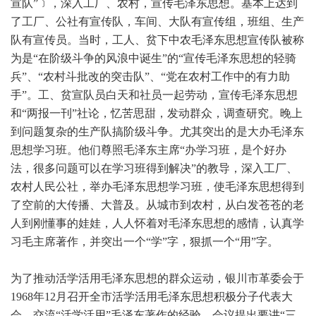
宣队”﹞，深入工厂、农村，宣传毛泽东思想。基本上达到
了工厂、公社有宣传队，车间、大队有宣传组，班组、生产
队有宣传员。当时，工人、贫下中农毛泽东思想宣传队被称
为是“在阶级斗争的风浪中诞生”的“宣传毛泽东思想的轻骑
兵”、“农村斗批改的突击队”、“党在农村工作中的有力助
手”。工、贫宣队员白天和社员一起劳动，宣传毛泽东思想
和“两报一刊”社论，忆苦思甜，发动群众，调查研究。晚上
到问题复杂的生产队搞阶级斗争。尤其突出的是大办毛泽东
思想学习班。他们尊照毛泽东主席“办学习班，是个好办
法，很多问题可以在学习班得到解决”的教导，深入工厂、
农村人民公社，举办毛泽东思想学习班，使毛泽东思想得到
了空前的大传播、大普及。从城市到农村，从白发苍苍的老
人到刚懂事的娃娃，人人怀着对毛泽东思想的感情，认真学
习毛主席著作，并突出一个“学”字，狠抓一个“用”字。
为了推动活学活用毛泽东思想的群众运动，银川市革委会于
1968年12月召开全市活学活用毛泽东思想积极分子代表大
会，交流“活学活用”毛泽东著作的经验。会议提出要讲“三