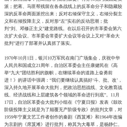
派；把蒋、马匪帮残留在各条战线上的反革命分子和隐藏较
深的反革命两面派挖出来；反对右倾保守主义，右倾分裂主
义和右倾投降主义，反对形“左”实右的反动思潮；批
判“刘、邓修正主义”建党路线。在以后召开的市革委会第六
次扩大会议、市革委会常委扩大会议等会议上又对“革命大
批判”进行了部署并认真抓了落实。
1970年10月1日，银川10
万军民在南门广场集会，庆祝中华
人民共和国成立21周年，自治区革委会主任康健民在《高
举“九大”团结胜利的旗帜，在继续革命的道路上奋勇前
进！》的讲话中强调：“我们要继续认真搞好‘斗、批、改’，
深入持久地开展革命大批判，把政治思想战线、文化教育战
线、经济战线和上层建筑各个领域的革命进行到底”。11月
17日，自治区革委会大批判小组在《宁夏日报》发表《鼓吹
阶级投降主义就是为了颠覆无产阶级专政》的批判文章，对
1959年宁夏文艺工作者创作的秦剧《西芨滩》和1964年改编
为京剧的《席芨滩》进行批判，称其为大毒草，是杨静仁、