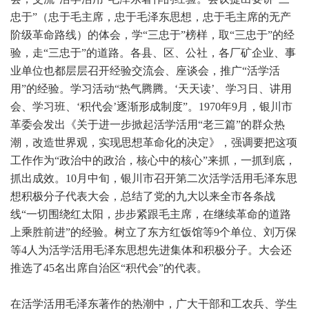
忠于”（忠于毛主席，忠于毛泽东思想，忠于毛主席的无产
阶级革命路线）的体会，学“三忠于”榜样，取“三忠于”的经
验，走“三忠于”的道路。各县、区、公社，各厂矿企业、事
业单位也都层层召开经验交流会、座谈会，推广“活学活
用”的经验。学习活动“热气腾腾。‘天天读’、学习日、讲用
会、学习班、‘积代会’逐渐形成制度”。1970年9月，银川市
革委会发出《关于进一步掀起活学活用“老三篇”的群众热
潮，改造世界观，实现思想革命化的决定》，强调要把这项
工作作为“政治中的政治，核心中的核心”来抓，一抓到底，
抓出成效。10月中旬，银川市召开第二次活学活用毛泽东思
想积极分子代表大会，总结了党的九大以来全市各条战
线“一切围绕红太阳，步步紧跟毛主席，在继续革命的道路
上乘胜前进”的经验。树立了东方红饭馆等9个单位、刘万保
等4人为活学活用毛泽东思想先进集体和积极分子。大会还
推选了45名出席自治区“积代会”的代表。
在活学活用毛泽东著作的热潮中，广大干部和工农兵、学生