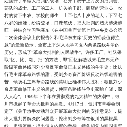
处摆开了革命大批判的战场，召开了成千上万次的批判会。
部队的战士、工厂的工人、机关的干部、商店的营业员、农
村的贫下中农、学校的师生，上至七八十岁的老人，下至七
八岁的娃娃，纷纷登场，口诛笔伐，把大批判的烈火越烧越
旺，并结合学习毛泽东《在中国共产党第七届中央委员会第
二次全体会议上的报告》和毛泽东主席“历史的经验值得注
意”的最新指示，全市上下深入地学习党内两条路线斗争的
历史，形成了“革命大批判的人民战争”。许多工厂、社队采
取“忆、比、颂、批”的方法，即“回忆解放以来毛主席无产
阶级革命路线同刘少奇反革命修正主义路线的斗争史；比执
行毛主席革命路线的甜，受刘少奇资产阶级反动路线迫害的
苦；颂扬毛主席革命路线的英明正确和伟大胜利；狠批刘少
奇反革命修正主义的黑货，使两条路线斗争史家喻户晓，深
入人心”。1969年下半年在贯彻党的九大精神的热潮中，银
川市掀起了革命大批判的高潮。4月17日，银川市革委会制
定了《关于放手发动群众开展革命大批判的安排意见》，提
出大批判要解决的问题是：挖出刘少奇等在银川的黑根黑
线，肃清流毒；挖出混入内部的叛徒、特务和党内顽固走资