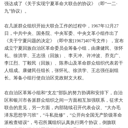
强达成了《关于实现宁夏革命大联合的协议》（即“一二·
九”协议）。
在几派群众组织开始大联合工作的过程中，1967年12月27
日，中共中央、国务院、中央军委、中央文革小组作出了
《关于宁夏问题的决定》（即中发[1967]407号文件），宣布
成立宁夏回族自治区革命委员会筹备小组，由康健民、张怀
礼、徐洪学、王志强（回族）、李天冲、许冲波、乔克广、
李江烈、丁毅民（回族）、陈养山及革命群众组织代表若干
人组成。康健民任组长，张怀礼、徐洪学、王志强任副组
长。筹备小组行使自治区党政财文大权。
在自治区革筹小组和“支左”部队的努力协调和安排下，自治
区和银川市各派群众组织之间一方面相互加强联系，征求大
联合的意见，另一方面，内部陆续召开代表会议、“大办毛
泽东思想学习班”，“斗私批修”，“公开向全国无产阶级革命
派检查错误”，号召所属组织认真执行两个协议，倒旗联