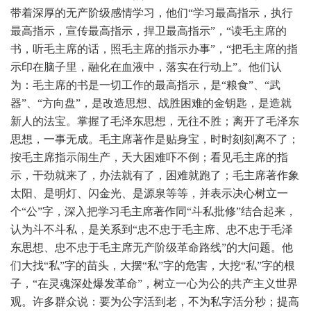
带着深厚的无产阶级感情学习，他们“学习最高指示，执行
最高指示，宣传最高指示，捍卫最高指示”，“读毛主席的
书，听毛主席的话，照毛主席的指示办事”，“把毛主席的指
示印在脑子里，融化在血液中，落实在行动上”。他们认
为：毛主席的书是一切工作的最高指示，是“粮食”、“武
器”、“方向盘”，是改造思想、战胜困难的金钥匙，是造就
新人的法宝。掌握了毛泽东思想，无往不胜；离开了毛泽东
思想，一事无成。毛主席著作是贴身宝，时时刻刻离不了；
按毛主席指示闹生产，天大困难吓不倒；看见毛主席的指
示，干劲就来了，办法就有了，困难就跑了；毛主席著作象
太阳、是明灯、闪金光、是源泉等等，并表示决心树立一
个“公”字，深入把学习毛主席著作同“斗私批修”结合起来，
认为斗不斗私，是关系到“忠不忠于毛主席、忠不忠于毛泽
东思想、忠不忠于毛主席无产阶级革命路线”的大问题。他
们大找“私”字的苗头，大摆“私”字的危害，大挖“私”字的根
子，“在灵魂深处爆发革命”，树立一心为公的共产主义世界
观。许多群众说：要为公字活到老，不为私字活分秒；提高