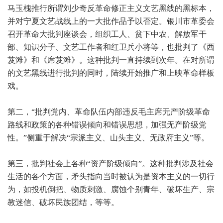
马玉槐推行所谓刘少奇反革命修正主义文艺黑线的黑标本，
并对宁夏文艺战线上的一大批作品予以否定。银川市革委会
召开革命大批判座谈会，组织工人、贫下中农、解放军干
部、知识分子、文艺工作者和红卫兵小将等，也批判了《西
芨滩》和《席芨滩》。这种批判一直持续到次年。在对所谓
的文艺黑线进行批判的同时，陆续开始推广和上映革命样板
戏。
第二，“批判党内、革命队伍内部违反毛主席无产阶级革命
路线和政策的各种错误倾向和错误思想，加强无产阶级党
性。”侧重于解决“宗派主义、山头主义、无政府主义”等。
第三，批判社会上各种“资产阶级倾向”。这种批判涉及社会
生活的各个方面，矛头指向当时被认为是资本主义的一切行
为，如投机倒把、物质刺激、腐蚀个别青年、破坏生产、宗
教迷信、破坏民族团结，等等。