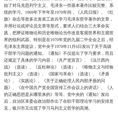
始了对马克思列宁主义、毛泽东一些基本著作比较完整、系
统的学习。1969年下半年至1970年间，《人民日报》、《红
旗》杂志等曾多次发表工农兵学习毛泽东哲学著作的文章，
并用社论或评论员文章等形式，要求人们结合三大革命实
践，把辨证唯物论和历史唯物论当作改造客观世界和主观世
界的锐利武器。特别是在1970年党的九届二中全会之后，经
毛泽东主席提议，党中央于1970年11月6日发出了关于高级
干部学习问题的通知。《通知》不仅提出了学习要求，而且
还规定了具体的学习内容：《共产党宣言》、《法兰西内
战》（选读）、《反杜林论》（选读）、《唯物主义与经验
批判主义》（选读）、《国家与革命》（选读）、《矛盾
论》、《实践论》、《关于正确处理人民内部矛盾的问
题》、《在中国共产党全国宣传工作会议上的讲话》、《人
的正确思想是从哪里来的》等等。党中央的《通知》发出
后，自治区革委会政治部作出了在职干部理论学习的安排意
见，银川市又出现了学习马列主义哲学的高潮。