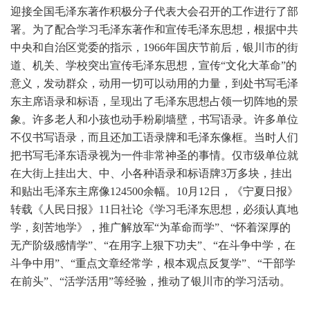
迎接全国毛泽东著作积极分子代表大会召开的工作进行了部
署。为了配合学习毛泽东著作和宣传毛泽东思想，根据中共
中央和自治区党委的指示，1966年国庆节前后，银川市的街
道、机关、学校突出宣传毛泽东思想，宣传“文化大革命”的
意义，发动群众，动用一切可以动用的力量，到处书写毛泽
东主席语录和标语，呈现出了毛泽东思想占领一切阵地的景
象。许多老人和小孩也动手粉刷墙壁，书写语录。许多单位
不仅书写语录，而且还加工语录牌和毛泽东像框。当时人们
把书写毛泽东语录视为一件非常神圣的事情。仅市级单位就
在大街上挂出大、中、小各种语录和标语牌3万多块，挂出
和贴出毛泽东主席像124500余幅。10月12日，《宁夏日报》
转载《人民日报》11日社论《学习毛泽东思想，必须认真地
学，刻苦地学》，推广解放军“为革命而学”、“怀着深厚的
无产阶级感情学”、“在用字上狠下功夫”、“在斗争中学，在
斗争中用”、“重点文章经常学，根本观点反复学”、“干部学
在前头”、“活学活用”等经验，推动了银川市的学习活动。