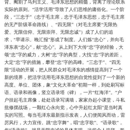
背、阉割了马列主义、毛泽东思想的精髓，背离了理论联系
实际的原则。“活学活用”导致了人们思维的庸俗化。一个阶
段，“三忠于”（忠于毛主席，忠于毛泽东思想，忠于毛主席
的无产阶级革命路线）、“四无限”（对毛主席要“无限热
爱、无限信仰、无限崇拜、无限忠诚”）成了人们的追
求，“早请示、晚汇报”形成了制度。人们炼“忠心”，并向毛
泽东表“忠心”，献“忠心”。从上到下大传“忠”字的经验，大
颂“忠”字的威力，大树“忠”字的典型，大找“忠”字的差距，
大定“忠”字的措施，攀登“忠”字的高峰。“三忠于”、“四无
限”活动的开展，把人民群众对毛泽东的感情提高到了一个
新的境界，把活学活用毛泽东思想的自觉性提到了一个新的
高度。单位、团体，象“文化大革命”初期一样，到处刷写标
语、语录和画像，竖立语录塔（碑），一片“红海洋”。“户
户挂起毛主席像，处处语录写满墙，家家办起小课堂，斗私
批修摆战场，一颗红心永向党，心中升起红太阳”是当时真
实的写照。每当毛泽东最新指示发表，人们便闻风而动，雷
厉风行，大力宣传。跳“忠字舞”，唱“忠字歌”、“语录歌”，