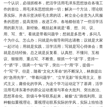
一个认识，必须抓根本，把活学活用毛泽东思想放在各项工
作的首位，用毛泽东思想统帅一切；解决一个方法，理论联
系实际。并表示坚决听毛主席的话，树立全心全意为人民服
务的思想，提高觉悟，改进工作。各地都创造了一些活学活
用的新方法、新经验。概括起来就是“看、想、问、议、
用、写、查”。看就是带着问题学；想就是多思考，多问几
个为什么、怎么办；问就是向领导和同志请教；议就是大家
一起讨论；用就是实践，活学活用；写就是写心得体会；查
就是总结经验。总之就是反复看、认真想、不懂问、互相
议、狠狠用、重点写、不断查。狠抓一个“读”字，坚持一
个“挤”字，强调一个“钻”字，突出一个“用”字，提倡一
个“写”字。但是，随着“文化大革命”的不断深入，林彪提出
的“急用先学”、“带着问题学”、“立竿见影”等实用主义、形
式主义，庸俗化的学风，为这个学习运动定下了基调，活学
活用毛泽东著作的群众运动逐渐与革命大批判、突出政治、
思想革命化、阶级斗争等联系起来，被极“左”路线利用。这
种貌似重视理论、重视理论联系实际的学风，实际上恰恰违