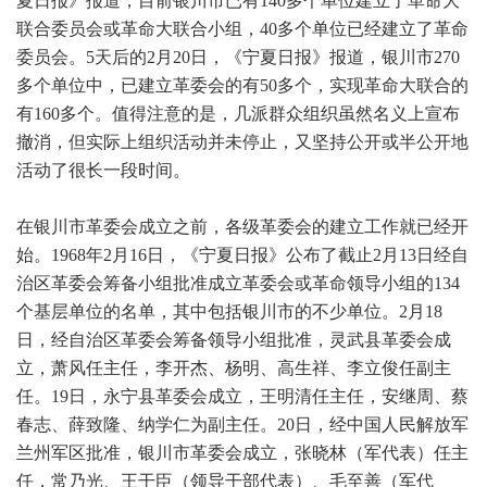
夏日报》报道，目前银川市已有140多个单位建立了革命大
联合委员会或革命大联合小组，40多个单位已经建立了革命
委员会。5天后的2月20日，《宁夏日报》报道，银川市270
多个单位中，已建立革委会的有50多个，实现革命大联合的
有160多个。值得注意的是，几派群众组织虽然名义上宣布
撤消，但实际上组织活动并未停止，又坚持公开或半公开地
活动了很长一段时间。
在银川市革委会成立之前，各级革委会的建立工作就已经开
始。1968年2月16日，《宁夏日报》公布了截止2月13日经自
治区革委会筹备小组批准成立革委会或革命领导小组的134
个基层单位的名单，其中包括银川市的不少单位。2月18
日，经自治区革委会筹备领导小组批准，灵武县革委会成
立，萧风任主任，李开杰、杨明、高生祥、李立俊任副主
任。19日，永宁县革委会成立，王明清任主任，安继周、蔡
春志、薛致隆、纳学仁为副主任。20日，经中国人民解放军
兰州军区批准，银川市革委会成立，张晓林（军代表）任主
任，常乃光、王干臣（领导干部代表）、毛至善（军代