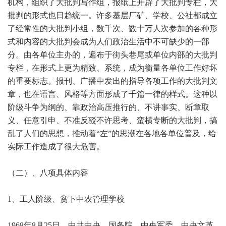
机构，组织了大批判写作组，报纸上开辟了大批判专栏，大
批判的形式也日趋统一。许多基层厂矿、学校、公社都成立
了经常性的大批判小组，数千次、数十万人次参加的各种形
式和内容的大批判会成为人们政治生活中不可缺少的一部
分。由各单位主办的，遍布于街头巷尾或单位内部的大批判
专栏，在形式上更为精致、系统，成为衡量各单位工作好坏
的重要标志。报刊、广播中发出的指导各项工作的大批判文
章，也在语言、风格等方面形成了千篇一律的样式。这种以
阶级斗争为纲的、靠政治高压推行的、不讲事实、断章取
义、任意引申、不准反驳不许思考、蛮横专断的大批判，搞
乱了人们的思想，推动着“左”的思潮在各地各单位普及，给
实际工作造成了很大危害。
（二）、八项具体内容
1
、工人阶级、贫下中农管理学校
1968年8月25日，中共中央、国务院、中央军委、中央文革