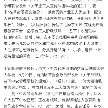
小组联合发出《关于派工人宣传队进学校的通知》，要
求“
在革命委员会领导下，以优秀的产业工人为主体，配合
人民解放军战士，组成毛泽东思想宣传队，分期分批进入各
学校”。26日，《人民日报》传达了毛泽东主席“实现无产阶
级教育革命，必须有工人阶级领导……贫下中农管理学
校”的指示。随后，银川市革委会按照中央和自治区的要
求，先后几次从自治区和市属企业抽调270多名工人组成工
人毛泽东思想宣传队，分批开进35所中、小学，进行“上层
建筑领域的革命”，进行“斗、批、改”。
工宣队进驻学校后，由贫下中农代表组成的贫宣队也陆续进
入学校。9月29日，自治区革委会政治部发出《关于加强对
贫下中农管理学校的通知》。《通知》指出：“伟大领袖毛
主席最近指出：‘在农村则应有工人阶级的最可靠的同盟者
——贫下中农管理学校。’在毛主席最新指示指引下，我区
广大贫下中农已经并正在有领导、有步骤地进入教育阵地，
领导农村学校的斗、批、改”。之后，银川市选派贫下中农