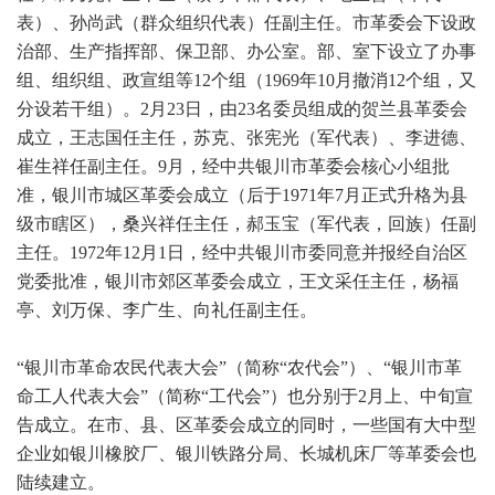
表）、孙尚武（群众组织代表）任副主任。市革委会下设政
治部、生产指挥部、保卫部、办公室。部、室下设立了办事
组、组织组、政宣组等12个组（1969年10月撤消12个组，又
分设若干组）。2月23日，由23名委员组成的贺兰县革委会
成立，王志国任主任，苏克、张宪光（军代表）、李进德、
崔生祥任副主任。9月，经中共银川市革委会核心小组批
准，银川市城区革委会成立（后于1971年7月正式升格为县
级市瞎区），桑兴祥任主任，郝玉宝（军代表，回族）任副
主任。1972年12月1日，经中共银川市委同意并报经自治区
党委批准，银川市郊区革委会成立，王文采任主任，杨福
亭、刘万保、李广生、向礼任副主任。
“
银川市革命农民代表大会”（简称“农代会”）、“银川市革
命工人代表大会”（简称“工代会”）也分别于2月上、中旬宣
告成立。在市、县、区革委会成立的同时，一些国有大中型
企业如银川橡胶厂、银川铁路分局、长城机床厂等革委会也
陆续建立。