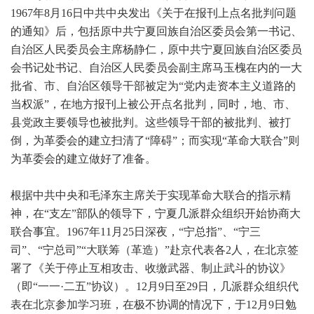
1967年8月16日中共中央发出《关于在报刊上点名批判问题
的通知》后，包括原中共宁夏回族自治区委员会第一书记、
自治区人民委员会主席杨静仁，原中共宁夏回族自治区委员
会书记处书记、自治区人民委员会副主席马玉槐在内的一大
批省、市、自治区领导干部被定为“党内走资本主义道路的
当权派”，在地方报刊上被公开点名批判，同时，地、市、
县党政主要领导也被批判。这些领导干部的被批判、被打
倒，为革委会的建立扫清了“障碍”；而实现“革命大联合”则
为革委会的建立做好了准备。
根据中共中央和毛泽东主席关于实现革命大联合的指示精
神，在“支左”部队的领导下，宁夏几派群众组织开始协商大
联合事宜。1967年11月25日深夜，“宁总指”、“宁三
司”、“宁总司”“大联筹（革造）”赴京代表各2人，在北京签
署了《关于停止互相攻击、收缴武器、制止武斗的协议》
（即“一一·二五”协议）。12月9日至29日，几派群众组织代
表在北京参加学习班，在极不协调的情况下，于12月9日勉