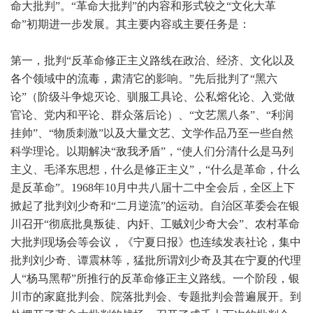
命大批判”。“革命大批判”的内容和形式较之“文化大革
命”初期进一步发展。其主要内容或主要任务是：
第一，批判“反革命修正主义路线在政治、经济、文化以及
各个领域中的流毒，肃清它的影响。”先后批判了“黑六
论”（阶级斗争熄灭论、驯服工具论、公私熔化论、入党做
官论、党内和平论、群众落后论）、“文艺黑八条”、“利润
挂帅”、“物质刺激”以及大量文艺、文学作品乃至一些自然
科学理论。以期解决“敌我矛盾”，“使人们分清什么是马列
主义、毛泽东思想，什么是修正主义”，“什么是革命，什么
是反革命”。1968年10月中共八届十二中全会后，全区上下
掀起了批判刘少奇和“二月逆流”的运动。自治区革委会在银
川召开“彻底批臭叛徒、内奸、工贼刘少奇大会”、农村革命
大批判现场会等会议，《宁夏日报》也连续发表社论，集中
批判刘少奇、谭震林等，猛批所谓刘少奇及其在宁夏的代理
人“杨马黑帮”所推行的反革命修正主义路线。一个阶段，银
川市的家庭批判会、院落批判会、专题批判会普遍展开。到