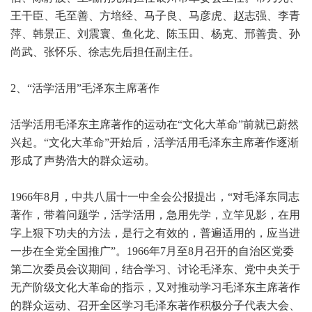
王干臣、毛至善、方培经、马子良、马彦虎、赵志强、李青
萍、韩景正、刘震寰、鱼化龙、陈玉田、杨克、邢善贵、孙
尚武、张怀乐、徐志先后担任副主任。
2
、“活学活用”毛泽东主席著作
活学活用毛泽东主席著作的运动在“文化大革命”前就已蔚然
兴起。“文化大革命”开始后，活学活用毛泽东主席著作逐渐
形成了声势浩大的群众运动。
1966
年8月，中共八届十一中全会公报提出，“对毛泽东同志
著作，带着问题学，活学活用，急用先学，立竿见影，在用
字上狠下功夫的方法，是行之有效的，普遍适用的，应当进
一步在全党全国推广”。1966年7月至8月召开的自治区党委
第二次委员会议期间，结合学习、讨论毛泽东、党中央关于
无产阶级文化大革命的指示，又对推动学习毛泽东主席著作
的群众运动、召开全区学习毛泽东著作积极分子代表大会、