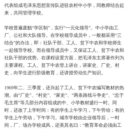
代表组成毛泽东思想宣传队进驻农村中小学，同教师结合起
来，共同管理学校。
学校普遍废黜“学区制”，实行“一元化领导”。中小学由工
厂、公社和大队领导。在学校领导成员中，一般都采用“三
结合”的办法，即：社队干部、工人、贫下中农和学校师生
一起领导学校。而在领导成员中，又保证工人、贫下中农和
社队干部的优势。在课程设置方面，把毛泽东主席著作列为
主要课程。工人、贫下中农登上讲台，讲家史、厂史、村
史，向学生进行阶级教育，还讲授劳动生产知识。
1969
年二、三季度，还兴起了工人、贫下中农编写教材的热
潮。由“厂史”、“村史”、“家史”、“两条路线斗争史”、“忠于
毛主席”等几部分内容组成的中、小学教材盛行一时。同
时，还改了上学时间：有的学生上午学习，下午劳动；有的
学生上午劳动，下午学习。城市学校由企业领导后，一时
间，厂、场办学校成风，还美其名曰：“教育革命必须由工