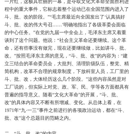
一片红，这极其壮丽的一幕，是夺取文化大革命全面胜利进
程中的重大事件，它标志着整个运动已在全国范围内进入了
斗、批、改的阶段。”“毛主席最近向全国发出了‘认真搞好
斗、批、改的伟大号召……’明确地指出了各级革委会面临
的中心任务。”在党的九届一中全会上，毛泽东主席又着重
谈到了这个问题。他说：“社会主义革命还要继续。这个革
命，还有些事没有做完，现在还要继续做，比如讲斗、批、
改。”按照毛泽东主席的意见，“斗、批、改”的内容为：“建
立三结合的革命委员会，大批判、清理阶级队伍，整党、精
简机构，改革不合理的规章制度，下放科室人员，工厂里的
斗、批、改，大体经历这么几个阶段。”这些内容虽然是对
工厂说的，但实际上对党、政、军、民、学等各方面都具有
普遍的指导意义。随着“文化大革命”的开展，“斗、批、
改”的具体内容又不断有所增减、变化。从总体上看，在
1971年“九·一三”事件之前进行的各项政治运动，都在“斗、
批、改”这个总题目的范畴之内。
二、“斗、批、改”的内容