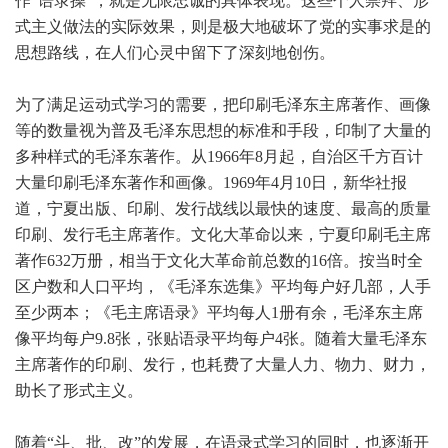
作“语录操”，就是无限忠诚的具体表现。这些个人崇拜、形
式主义做法的实际效果，则是极大地破坏了党的实事求是的
思想路线，在人们心灵中留下了深刻地创伤。
为了满足运动式学习的需要，把印刷毛泽东主席著作、画像
等的数量视为普及毛泽东思想的标准和手段，印制了大量的
多种样式的毛泽东著作。从1966年8月起，自治区千方百计
大量印刷毛泽东著作和画像。1969年4月10日，新华社报
道，宁夏出版、印刷、发行战线以最快的速度、最高的质量
印刷、发行毛主席著作。文化大革命以来，宁夏印刷毛主席
著作632万册，相当于文化大革命前总数的16倍。按当时全
区户数和人口平均，《毛泽东选集》平均每户好几部，人手
至少两本；《毛主席语录》平均每人1册有余，毛泽东主席
像平均每户9.8张，张贴语录平均每户4张。随着大量毛泽东
主席著作的印刷、发行，也耗费了大量人力、物力、财力，
助长了形式主义。
随着“斗、批、改”的发展，在语录式学习的同时，也逐渐开