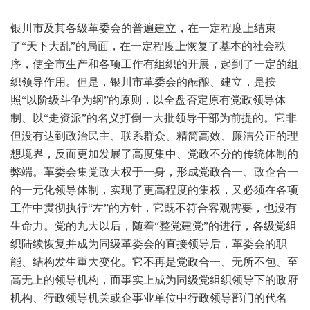
银川市及其各级革委会的普遍建立，在一定程度上结束
了“天下大乱”的局面，在一定程度上恢复了基本的社会秩
序，使全市生产和各项工作有组织的开展，起到了一定的组
织领导作用。但是，银川市革委会的酝酿、建立，是按
照“以阶级斗争为纲”的原则，以全盘否定原有党政领导体
制、以“走资派”的名义打倒一大批领导干部为前提的。它非
但没有达到政治民主、联系群众、精简高效、廉洁公正的理
想境界，反而更加发展了高度集中、党政不分的传统体制的
弊端。革委会集党政大权于一身，形成党政合一、政企合一
的一元化领导体制，实现了更高程度的集权，又必须在各项
工作中贯彻执行“左”的方针，它既不符合客观需要，也没有
生命力。党的九大以后，随着“整党建党”的进行，各级党组
织陆续恢复并成为同级革委会的直接领导后，革委会的职
能、结构发生重大变化。它不再是党政合一、无所不包、至
高无上的领导机构，而事实上成为同级党组织领导下的政府
机构、行政领导机关或企事业单位中行政领导部门的代名