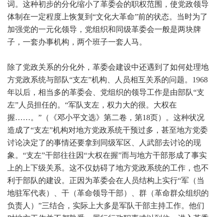
词。这种初步的分化缩小了革委会的职权范围，使党政领导
体制在一定程度上恢复到“文化大革命”前的状态。当时为了
加强党的一元化领导，党组织和同级革委会一般是两块牌
子，一套办事机构，两个班子一套人马。
除了党政关系的分化外，革委会建设中还遇到了如何处理地
方党政系统与部队“支左”机构、人员相互关系的问题。1968
年以后，相当多的革委会、党组织的领导工作是由部队“支
左”人员担任的。“军队支左，权力大的很。大权在
握……。”（《邓小平文选》第二卷，第18页）。这种状况
造成了“支左”机构对地方党政系统干预过多，甚至地方党委
讨论决定了的事情还要拿到同级军区、人武部去讨论的现
象。“支左”干部往往因“大权在握”而与地方干部形成了事实
上的上下级关系。这不仅妨碍了地方党政系统的工作，也不
利于部队的建设。正因为革委会在人员结构上实行“军（当
地驻军代表）、干（革命领导干部）、群（革命群众组织的
负责人）”三结合，实际上大多是军队干部主持工作。他们