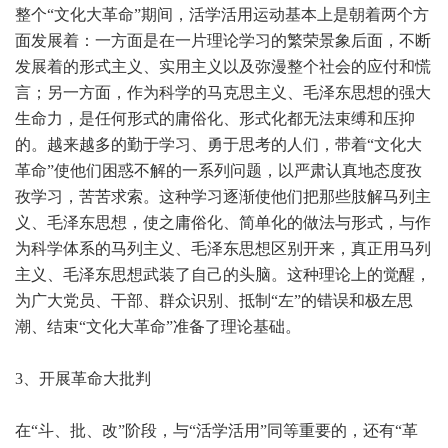
整个“文化大革命”期间，活学活用运动基本上是朝着两个方
面发展着：一方面是在一片理论学习的繁荣景象后面，不断
发展着的形式主义、实用主义以及弥漫整个社会的应付和慌
言；另一方面，作为科学的马克思主义、毛泽东思想的强大
生命力，是任何形式的庸俗化、形式化都无法束缚和压抑
的。越来越多的勤于学习、勇于思考的人们，带着“文化大
革命”使他们困惑不解的一系列问题，以严肃认真地态度孜
孜学习，苦苦求索。这种学习逐渐使他们把那些肢解马列主
义、毛泽东思想，使之庸俗化、简单化的做法与形式，与作
为科学体系的马列主义、毛泽东思想区别开来，真正用马列
主义、毛泽东思想武装了自己的头脑。这种理论上的觉醒，
为广大党员、干部、群众识别、抵制“左”的错误和极左思
潮、结束“文化大革命”准备了理论基础。
3
、开展革命大批判
在“斗、批、改”阶段，与“活学活用”同等重要的，还有“革