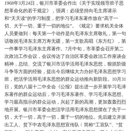
1968年3月24日，银川市革委会作出《关于实现领导班子思
想革命化的若干规定》，强调：必须坚持向毛主席请示
和“
天天读”的学习制度，把学习毛泽东著作放在“高于一
切、大于一切、重于一切的地位”。《规定》要求机关全体
人员要做到：每天第一个动作是向毛泽东主席敬礼，第一句
话敬祝毛泽东主席万寿无疆，第一支歌高唱《东方红》，第
一件事学习毛泽东主席著作。7月中旬，市革委会召开第二
次政治工作会议，会议传达了自治区革委会政治工作座谈会
精神，总结、交流了银川市活学活用毛泽东思想，狠抓阶级
斗争等方面的经验，提出今后继续大力办好毛泽东思想学习
班，把活学活用毛泽东思想的群众运动推向新阶段。10月31
日，党的八届十二中全会《公报》提出进一步开展学习毛泽
东著作的群众运动后，学习毛泽东著作、学习毛泽东思想、
学习最高指示的群众运动，兴起了新的高潮，更加轰轰烈烈
地开展。银川市革委会把活学活用毛泽东思想摆在了先于一
切，大于一切，高于一切，重于一切的地位。先后建立并派
出工人、贫下中农毛泽东思想宣传队﹝简称“工宣队”、“贫