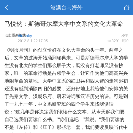
港澳台与海外
马悦然：斯德哥尔摩大学中文系的文化大革命
点击重新加载
bluesky
楼主
2012-8-1 22:17:05
3291
0
《明报月刊》的创立恰好在文化大革命的头一年。两年之
后，文革的波涛开始涌到瑞典来。可是斯德哥尔摩大学的学
生没有北大的学生们那么胆子大，既没有打老师又没有抄
家，唯一的革命行动是占领学生会，让它作为他们高高兴兴
地闹革命的基地。大学中文系的红卫兵和四人帮的走狗起初
还没有感到消除四旧的必要，还好好地上我给他们安排的关
于先秦文学、汉朝乐府、唐宋诗词和汉语历史的课。可是到
了一九七一年，中文系研究班的四个学生来找我谈话
说：“这几年是你决定我们该读什么文本。从今天起我们要
自己选我们要读什么书。”“你们选吧！”我说。“我们要读的
不是《左传》和《庄子》那些老一套，我们要读反映当代中