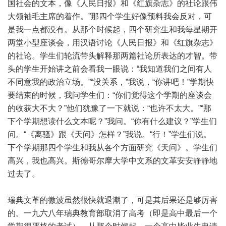
国社会的文本，像《人民日报》和《红旗杂志》的社论跟伟
大领袖毛主席的着作。”那四个学生好像预料我会反对，可
是我一点都没有。从那个时候起，四个研究生和我每星期开
两堂小型座谈会，用汉语讨论《人民日报》和《红旗杂志》
的社论。学生们轮流带头解释那两篇社论所表达的才智。带
头的学生开始讲之前会看我一眼说：“我知道我们之间有人
不同意我的政治立场。”“没关系，”我说，“你讲吧！”学期快
要结束的时候，我问学生们：“你们觉得这个学期的座谈会
的收获大不大？”他们犹豫了一下就说：“也许不太大。”“那
下个学期想读什么文本呢？”我问。“你有什么建议？”学生们
问。“《离骚》跟《天问》怎样？”我说。“行！”学生们说。
下个学期那四个学生和我从各个方面研究《天问》。学生们
高兴，我也高兴。斯德哥尔摩大学中文系的文革安安静静地
过去了。
瑞典文革的微波虽然很快就退潮了，可是其后果还是够厉害
的。一九六八年瑞典教育部取消了高考（即是高中最后一个