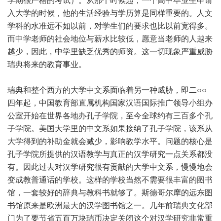
学期很严格的考试）。从那个时候起，一个高中毕业生申请
入大学的时候，他的生活经验与学历算是同样重要的。人文
学科的水准远不如以前，对学生们的要求也比以前宽得多。
而中学老师的社会地位与薪水比较低，愿意当老师的人越来
越少，因此，中学里缺乏优秀的师资。这一切现象严重威胁
瑞典将来的教育事业。
瑞典和整个西方的大学中文系面临着另一种威胁，即二○○
四年起，中国教育部直属机构国家汉语国际推广领导小组办
公室开始在世界各地办孔子学院，至今全球约有三百多个孔
子学院。美国大学里的中文系如果接纳了孔子学院，该系从
大学得到的补助金就会减少，影响教学水平。问题的核心是
孔子学院所提供的汉语教学与真正的汉学研究一点关系都没
有。因此过去对汉学研究很有贡献的大学中文系，慢慢地会
变成教普通话的学校。这样的学校当然不需要很丰富的图书
馆，一套较好的辞典与教科书就够了。斯德哥尔摩的远东图
书馆原来是欧洲最大的汉学图书馆之一。几年前瑞典文化部
门为了要节省五百万块瑞币决定关闭这个对汉学研究非常重