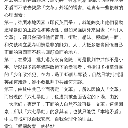
左派朋友們在回顧這段歷史時，有意無意間都只側重在本地
矛盾而不敢去揭露「文革」外延的禍害。這裏有一些複雜的
心理因素：
第一，強調本地因素（即反英鬥爭），就能夠突出他們發動
這場暴動的正當性和英勇性，但如果強調外來因素（即引入
文革），卻只會顯得他們盲目、衝動、愚昧、極端的一面，
和欠缺獨立思考明辨是非的能力。人，大抵多數會回憶自己
正面的東西而不想去回顧負面的地方。
第二，在香港，批判港英沒有危險，可是批判中共卻不是小
事。所以很多當年錯誤政策下的受害者，包括很多相當無辜
的「少年政治犯」在內，過了45個年頭後，仍然只敢批判港
英如何殘暴，卻不敢批判中共如何荒謬。
第三，由於中共已全面否定「文革」，所以因輸入「文革」
而出現的「六七暴動」，也遭到被全面否定的下場。由於
「大老細」否定了，下面的人自然不敢再提「文革」這個因
素，所以「六七暴動」的參與者，也就只能從「本地矛盾」
中去尋找可以自我安慰、自我合理化的理由。
當年「愛國教育」的特點