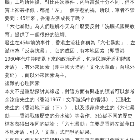
腦」工程所困擾。對比兩次事件，內容當然十分不同，但本
質上卻甚相似，都是「左」一個字惹的禍。所以，筆者不禁
要問：45年來，香港左派成長了嗎？
「六七暴動」為人們理解今天為什麼要反對「洗腦式國民教
育」提供了一個很好的註腳。
發生在45年前的事件，香港主流社會稱為「六七暴動」，左
派稱為「反英抗暴」。它的成因，有本地因素（即香港
1960年代中期積累下來的政治矛盾，包括民族矛盾和階級
矛盾），有外來因素（即中國大陸的「文化大革命」向境外
蔓延），而以外來因素為主。
複雜的心理因素
本文不是重點探討其緣起，對這方面有興趣的讀者可以參考
余汝信先生的《香港1967：文革漩渦中的香港》、江關生
先生的《香港地下黨（下）》，以及張家偉先生的《六七暴
動——香港戰後歷史的分水嶺》等著作。3位從不同的歷史
檔案都得出相同的結論：「六七暴動」主要是香港左派藉口
本地矛盾，引入「文革」式鬥爭的結果。