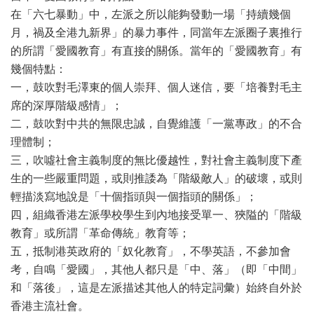
在「六七暴動」中，左派之所以能夠發動一場「持續幾個
月，禍及全港九新界」的暴力事件，同當年左派圈子裏推行
的所謂「愛國教育」有直接的關係。當年的「愛國教育」有
幾個特點：
一，鼓吹對毛澤東的個人崇拜、個人迷信，要「培養對毛主
席的深厚階級感情」；
二，鼓吹對中共的無限忠誠，自覺維護「一黨專政」的不合
理體制；
三，吹噓社會主義制度的無比優越性，對社會主義制度下產
生的一些嚴重問題，或則推諉為「階級敵人」的破壞，或則
輕描淡寫地說是「十個指頭與一個指頭的關係」；
四，組織香港左派學校學生到內地接受單一、狹隘的「階級
教育」或所謂「革命傳統」教育等；
五，抵制港英政府的「奴化教育」，不學英語，不參加會
考，自鳴「愛國」，其他人都只是「中、落」（即「中間」
和「落後」，這是左派描述其他人的特定詞彙）始終自外於
香港主流社會。