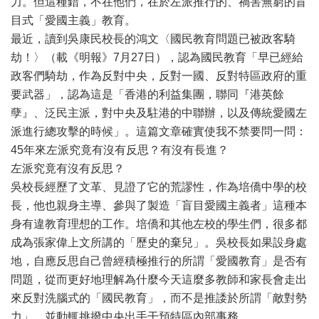
力。但這種錯，不在他們，在於左派推行的、禍害無窮的盲
目式「愛國主義」教育。
最近，讀到吳康民校長的鴻文〈國民教育問題已被政客騎
劫！〉（載《明報》7月27日），認為國民教育「早已經給
政客們騎劫，作為反對中央，反對一國、反對特區政府的重
要武器」，認為這是「香港的利益集團，聯同『港英餘
孽』、泛民主派，對中央及駐港的中聯辦，以及傳統愛國左
派進行總攻擊的時候」。這篇文章確實使我不禁要問一問：
45年來左派究竟有沒有反思？有沒有長進？
左派究竟有沒有反思？
吳校長經歷了文革、見證了它的荒謬性，作為培僑中學的校
長，他也親身主導、參與了製造「盲目愛國主義者」這種本
身有違教育理想的工作。培僑和其他左校的學生們，很多都
成為張家偉上文所講的「歷史的棄兒」。吳校長如果設身處
地，自應反思自己曾經積極推行的所謂「愛國教育」是否有
問題，從而更好地理解為什麼今天這麼多教師和家長會走出
來反對洗腦式的「國民教育」，而不是推諉於所謂「敵對勢
力」、並動輒挑撥中央出手干預特區內部事務。