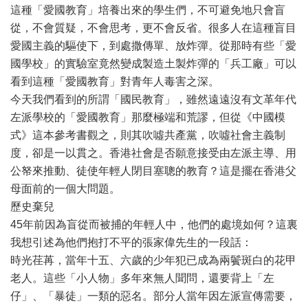
這種「愛國教育」培養出來的學生們，不可避免地只會盲
從，不會質疑，不會思考，更不會反省。很多人在這種盲目
愛國主義的驅使下，到處撒傳單、放炸彈。從那時有些「愛
國學校」的實驗室竟然變成製造土製炸彈的「兵工廠」可以
看到這種「愛國教育」對青年人毒害之深。
今天我們看到的所謂「國民教育」，雖然遠遠沒有文革年代
左派學校的「愛國教育」那麼極端和荒謬，但從《中國模
式》這本參考書觀之，則其吹噓共產黨，吹噓社會主義制
度，卻是一以貫之。香港社會是否願意接受由左派主導、用
公帑來推動、徒使年輕人閉目塞聰的教育？這是擺在香港父
母面前的一個大問題。
歷史棄兒
45年前因為盲從而被捕的年輕人中，他們的處境如何？這裏
我想引述為他們抱打不平的張家偉先生的一段話：
時光荏苒，當年十五、六歲的少年犯已成為兩鬢斑白的花甲
老人。這些「小人物」多年來無人聞問，還要背上「左
仔」、「暴徒」一類的惡名。部分人當年因左派宣傳需要，