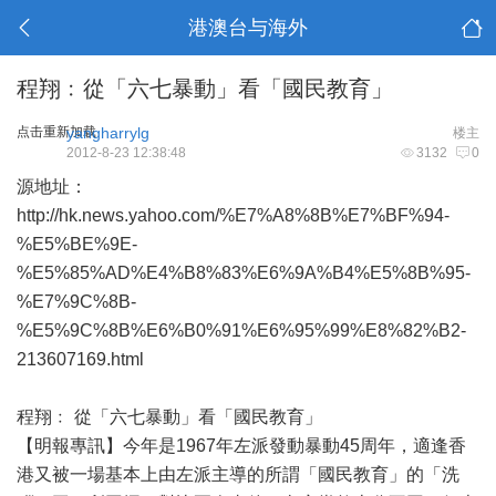
港澳台与海外
程翔﹕從「六七暴動」看「國民教育」
点击重新加载
yangharrylg
楼主
2012-8-23 12:38:48
3132
0
源地址：
http://hk.news.yahoo.com/%E7%A8%8B%E7%BF%94-
%E5%BE%9E-
%E5%85%AD%E4%B8%83%E6%9A%B4%E5%8B%95-
%E7%9C%8B-
%E5%9C%8B%E6%B0%91%E6%95%99%E8%82%B2-
213607169.html
程翔﹕ 從「六七暴動」看「國民教育」
【明報專訊】今年是1967年左派發動暴動45周年，適逢香
港又被一場基本上由左派主導的所謂「國民教育」的「洗