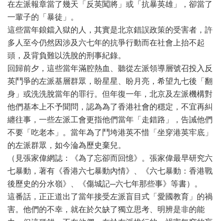
在左派報章當了幾天「反英闖將」或「抗暴英雄」，卻當了
一輩子的「暴徒」。
這些當年鋃鐺入獄的人，其實是北京錯誤政策的受害者，許
多人至今仍然因涉及六七年的抗爭行動而在社會上抬不起
頭，及背負難以洗脫的刑事紀錄。
回歸前夕，這些當年滿腔熱血、聽從左派領導層號召投入反
英鬥爭的左派基層群眾，盼星星、盼月亮，希望九七後「翻
身」或洗洗脫當年的罪行。但年復一年，北京及左派機構對
他們基本上不予聞問，認為為了香港社會的穩定，不宜再糾
纏往事，一些左派工會更指他們當年「走錯路」，告誡他們
不要「吃老本」。當年為了鬥垮港英不惜「坐穿港英牢底」
的左派群眾，如今淪為歷史棄兒。
（見張家偉網誌：《為了忘卻而回憶》。張家偉最早研究六
七暴動，著有《香港六七暴動內情》、《六七暴動：香港戰
後歷史的分水嶺》、《傷城記─六七年那些事》等書）。
這番話，正正道出了當年接受左派盲目式「愛國教育」的禍
害。他們的不幸，就在於欠缺了獨立思考、明辨是非的能