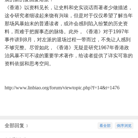
《香港》以资料见长，让史料和史实说话而著者少做描述，
这令研究者细读起来饶有兴味，但是对于仅仅希望了解当年
那场风暴始末的普通读者，或许会感到陷入纷繁的历史资
料，而难于把握事态的脉络。此外，《香港》对于
1997
年
事件讲到
8
月，对左派的退场过程一带而过，不免让人感到
不够完整。尽管如此，《香港》无疑是研究
1967
年香港政
治风暴不可不读的重要学术著作，给读者提供了详实可靠的
资料依据和思考空间。
http://www.linbiao.org/forum/viewtopic.php?f=14&t=1476
全部回复
看全部
倒序浏览
3