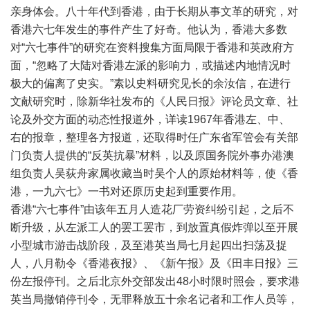
亲身体会。八十年代到香港，由于长期从事文革的研究，对
香港六七年发生的事件产生了好奇。他认为，香港大多数
对“六七事件”的研究在资料搜集方面局限于香港和英政府方
面，“忽略了大陆对香港左派的影响力，或描述内地情况时
极大的偏离了史实。”素以史料研究见长的余汝信，在进行
文献研究时，除新华社发布的《人民日报》评论员文章、社
论及外交方面的动态性报道外，详读1967年香港左、中、
右的报章，整理各方报道，还取得时任广东省军管会有关部
门负责人提供的“反英抗暴”材料，以及原国务院外事办港澳
组负责人吴荻舟家属收藏当时吴个人的原始材料等，使《香
港，一九六七》一书对还原历史起到重要作用。
香港“六七事件”由该年五月人造花厂劳资纠纷引起，之后不
断升级，从左派工人的罢工罢市，到放置真假炸弹以至开展
小型城市游击战阶段，及至港英当局七月起四出扫荡及捉
人，八月勒令《香港夜报》、《新午报》及《田丰日报》三
份左报停刊。之后北京外交部发出48小时限时照会，要求港
英当局撤销停刊令，无罪释放五十余名记者和工作人员等，