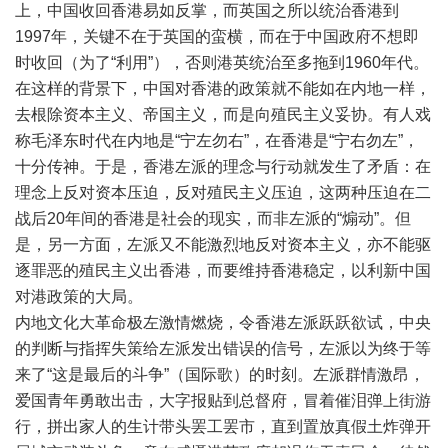
上，中国收回香港易如反掌，而英国之所以统治香港到
1997
年，关键不在于英国的蛮横，而在于中国政府不想即
时收回（为了
“
利用
”
），否则港英统治至多拖到
1960
年代。
在这样的背景下，中国对香港的政策就不能如在内地一样，
去根除资本主义、帝国主义，而是向殖民主义妥协。有人戏
称毛泽东时代在内地是
“
宁左勿右
”
，在香港是
“
宁右勿左
”
，
十分传神。于是，香港左派的理念与行动就发生了矛盾：在
理念上反对资本压迫，反对殖民主义压迫，这两种压迫在二
战后
20
年间的香港是社会的现实，而非左派的
“
煽动
”
。但
是，另一方面，左派又不能激烈地反对资本主义，亦不能驱
逐罪恶的殖民主义出香港，而要维持香港稳定，以利新中国
对港政策的大局。
内地文化大革命极左激情燃烧，令香港左派跃跃欲试，中央
的判断与指挥失策给左派发出错误的信号，左派以为终于等
来了
“
这是最后的斗争
”
（国际歌）的时刻。左派群情激昂，
爱国青年勇敢出击，大字报贴到总督府，冒着催泪弹上街游
行，拼出家人的生计带头罢工罢市，直到置放真假土炸弹开