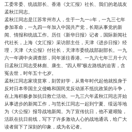
工委常委、统战部长、香港《文汇报》社长、我们的老战友
孟秋江同志。
孟秋江同志是江苏常州市人，生于一九一○年，一九三七年
参加革命，一九四一年加入中国共产党，长期从事党的新
闻、情报和统战工作。历任《新华日报》记者，国际新闻社
代社长，上海《文汇报》采访部主任，天津《进步日报》经
理，天津《大公报》付社长，天津市委统战部副部长。一九
六一年调中央调查部，同年派往香港。一九六七年三月十六
日孟秋江同志受林彪、康生、“四人帮”极左路线的迫害，含
冤去世，时年五十七岁。
孟秋江同志家境贫寒，刻苦好学，从青年时代起他就投身于
反对日本帝国主义侵略和国民党反动派不抵抗政策的斗争，
在上海积极参加抗日救亡活动。一九三六年孟秋江同志开始
从事进步的新闻工作，与范长江同志一起到宁夏、绥远等地
为《大公报》报导战地新闻。为了宣传抗日，他不避艰险，
活跃在抗日前线，写下了许多激动人心的战地通讯，给广大
读者留下了深刻的印象，成为名记者。