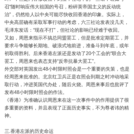
召
“
随时响应伟大祖国的号召，粉碎英帝国主义的反动统
治
”
，仍然给人以中央可能尽快收回香港的印象。实际上，
中央高层确有采取军事行动的考虑，六三社论发表没几天，
毛泽东发话：
“
现在不打
”
，但社论的影响已经难于收回。
又如，周恩来指示不搞总同盟罢工，但是批准定期罢工，并
要求斗争能够长期地、破浪式地前进，准备斗到年底，或年
初取得胜利。后来香港左派还是发动了
20
个工会的
“
联合大
罢工，周恩来也表态支持
“
反帝抗暴大罢工
”
。
外交部对英国发出
48
小时限时照会是一个重要的失策，也是
经周恩来批准的。北京红卫兵正是在照会到期之时冲动地采
取行动，冲进英国代办处，随后火烧。周恩来事后也批评了
发布
48
小时限时照会的作法。
《香港》为准确认识周恩来在这一次事件中的作用提供了很
多重要的资料，并且表现了正面历史事实，不为尊者讳的精
神。
三
.
香港左派的历史命运