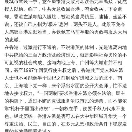
展城市武装斗争，意在威慑港英政府却误伤无辜民众，徒然
授人以柄。临了，中共无意收回香港，鸣金收兵，下令退
却。香港左派却陷入尴尬，被港英当局镇压、逮捕、坐监不
说，还被自己人指为
“
极左
”
思潮，两头不是人。此景不免令
人感叹香港左派难当，亦钦佩其马前卒般的勇敢与服从大局
的忠诚。
在香港，过激是行不通的。不说港英的体制，光是逃离内地
中共统治的三百万政治及经济难民，就是影响社会舆论的不
可忽视的社会构成。这与内地上海、广州等大城市并不相
同，甚至
1997
年回复行使主权之后，香港共产党人和左派
人士也不可能像半个世纪之前解放军进城之后的北平、南
京、上海地下党一样，来个浮出水面的公开大会师，忙不迭
地去接收权力。
“
一国两制
”
要求香港左派必须在法治、民主
的构架下，通过不懈的真诚服务争取市民的选票，而不能依
靠
“
枪杆子里面出政权
”
，一朝权在手，便要千秋万代永不变
色。经此历练，香港左派是否可以在大中华区域升华为一个
尊重法治、民主、自由的，在多元思想和政治条件下稳定发
展的新的爱国爱港派？