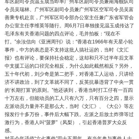
军区副司令员温玉成当即率广州军区副司令员兼南海舰队司
令员吴瑞林、广州军区副司令员兼广州军区空军司令员吴富
善乘专机赴京，广州军区司令部办公室主任兼广东省军管会
办公室主任李维英等随行。周6月7日单独接见温玉成传达了
毛泽东有关香港问题的四点评论，毛并拍板：“现在不
打。”余汝信向《亚洲周刊》说：“香港在1966年有天星小轮
事件，中方的表态是不支持这批人搞社运的，当时《文汇
报》也有评论，要保持社会稳定，这却和只不过半年后文革
中支援工运的口径完全相反，为什么如此截然相反？另外，
五十年代初，刘少奇是第二把手，对香港工人运动，只讲经
济不讲政治，到了文革就不同了，反英抗暴违背了中央一贯
的‘长期打算’的原则。”他还谈到，香港当时打工仔有一百四
十万左右，但能动员的工人只有六万，只有百分之四，显示
左派动员力量并不是那么大，当时《文汇》、《大公》等左
报发行十多万份，事件后大幅下跌。左派之后放土炸弹等过
激行为，香港人叫“菠萝”（凤梨），引起香港普罗大众反
感。
对于今年适值“六七事件”四十五周年，有当年参与事件人士