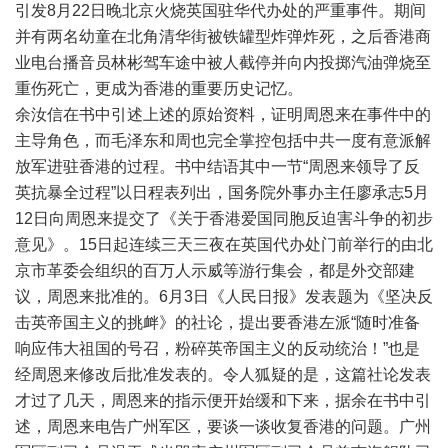
引发8月22日晚北京火烧英国驻华代办处的严重事件。期间
并有两名幼童在北角清华街被铁罐型炸弹炸死，之后香港商
业电台播音员林彬驾车途中被人截停并向内投掷汽油弹烧至
重伤死亡，更成为香港的重要历史记忆。
余汝信在书中引述上述的原始资料，证明周恩来在事件中的
主导角色，而毛泽东和周也完全掌控包括中共一度有意派解
放军进驻香港的过程。书中结语其中一节“周恩来领导了反
英抗暴全过程”以日程表列出，国务院外事办主任廖承志5月
12日向周恩来提交了《关于香港爱国同胞反迫害斗争的初步
意见》。15日起连续三天三夜在英国代办处门前举行的由北
京市革委会组织的百万人示威等游行集会，都是外交部建
议，周恩来批准的。6月3日《人民日报》发表题为《坚决反
击英帝国主义的挑衅》的社论，提出要香港左派“随时准备
响应伟大祖国的号召，粉碎英帝国主义的反动统治！”也是
经周恩来修改后批准发表的。令人狐疑的是，这篇社论发表
才过了几天，周恩来的指示便开始缓和下来，据余在书中引
述，周恩来电告广州军区，要谈一谈收复香港的问题。广州