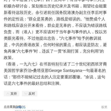
积极办研讨会，策划推出历史纪录片及书籍，期望社会能重
新看待这段历史。余引述前任国务院港澳办副主任李后对事
件的定性说：“群众是英勇的，路线是错误的。”他赞成个人
和路线应该分开来看待，群众是无辜的，不应该为错误路线
负责，而（港人）更不应该对于当年参与事件的人，投以另
类眼光看待。不过他提出忠告，“六七事件”给予的教训就
是，中共的香港政策，任何时候的重点，都应该是防左，避
免再像“六七事件”时，违反了一贯“长期打算，充分利用”的
政策。
《香港，一九六七》在书首特别引述了二十世纪初西班牙裔
美国哲学家乔治•桑塔亚那George Santayana一句最著名的
话：“那些不能铭记过去的人注定要重蹈覆辙。”余说，这句
话是六七事件的最好总结和注脚。
支持
反对
点击重新加载
tuffy05
板凳