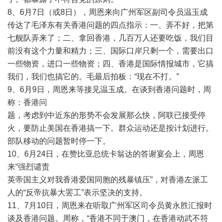
8、6月7日（或8日），周恩来向广州军区副司令员温玉成
传达了毛泽东有关香港问题的四点指示：一、弄不好，把第
七舰队弄来了；二、拿回香港，几百万人还要吃饭，我们目
前没有这个力量和精力；三、国际口岸只剩一个，需要出口
一些物资，进口一些物资；四、香港是国际情报城市，它搞
我们，我们也搞它的。毛最后拍板：“现在不打。”
9、6月9日，周恩来等接见温玉成。在谈到香港问题时，周
称：香港问
题，考虑到中近东的形势不会发展那么快，阿联已接受停
火，要防止美国在香港搞一下。群众运动还是按计划进行。
部队移动的问题暂时停一下。
10、6月24日，在赞比亚总统卡翁达的答谢宴会上，周恩
来“强烈谴责
英帝国主义对我香港爱国同胞的残暴镇压”，对香港左派工
人的“反帝抗暴大罢工”表示坚决的支持。
11、7月10日，周恩来在听取广州军区司令员黄永胜汇报时
谈及香港问题。周称，“香港不同于澳门，在香港动武不符