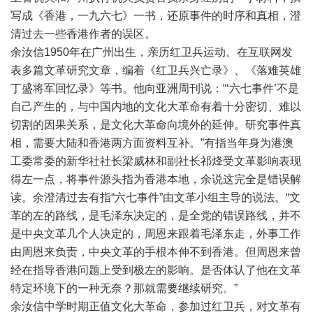
写成《香港，一九六七》一书，还原事件的时序和真相，澄
清过去一些香港作者的误区。
余汝信1950年在广州出生，亲历红卫兵运动。在互联网发
表多篇文革研究文章，编着《红卫兵兴亡录》、《落难英雄
丁盛将军回忆录》等书。他向亚洲周刊说：“‘六七事件’不是
自己产生的，与中国内地的文化大革命有着十分密切、难以
切割的因果关系，是文化大革命向境外的延伸。研究事件真
相，需要大陆和香港两方面资料互补。”有指当年身为港澳
工委常委的新华社社长梁威林和副社长祁烽受文革影响表现
得左一点，将事件源头指为香港本地，余说这完全是错误解
读。余澄清过去有指“六七事件”由文革小组主导的说法。“文
革的左的路线，是毛泽东决定的，是全党的错误路线，并不
是中央文革几个人决定的，周恩来跟着毛泽东走，外事工作
由周恩来负责，中央文革的手根本伸不到香港。但周恩来曾
经在指导香港问题上受到极左的影响。是否体认了他在文革
特定环境下的一种无奈？那就需要继续研究。”
余汝信中学时期正值文化大革命，参加过红卫兵，对文革有