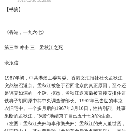
2012-12-30 10:25:00
【书摘】
《香港，一九六七》
第三章 冲击 三、孟秋江之死
余汝信
1967年初，中共港澳工委常委、香港文汇报社社长孟秋江
突然被召返京。孟秋江被急于召回北京的真正原因，至今还
是讳莫如深的一个谜。据悉，孟秋江返京后被直接安排住进
铁狮子胡同原中共中央调查部部长、1962年已去世的李克
农旧宅中。一个多月后的1967年3月16日，性格刚烈、处事
果断的孟秋江，“果断”地结束了自己五十七岁的生命。
（左图：孟秋江夫妇与李作鹏夫妇）孟秋江的夫人董世贤，