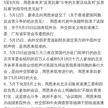
5至8月间，周恩来有关“反英抗暴”斗争的主要活动及对“反英
抗暴”的指导性意见如下：
1、5月12日，廖承志向周恩来提交了《关于香港爱国同胞
反迫害斗争的初步意见》。周恩来代表中央随即批准了该报
告，并于5月15日以国务院外办、外交部名义电告港澳工
委、广东省军管会等遵照执行。
2、5月15日，由外交部罗贵波副部长面交英方的中国外交
部声明，是周恩来批准的。
3、5月15日起连续三天三夜在英国代办处门前举行的由北
京市革委会组织的百万人示威和5月18日十万人参加的北京
市各界革命群众愤怒声讨英国当局迫害我香港同胞的暴行大
会，是由外交部建议，周恩来批准进行的。 周恩来亲自参
加了5月18日的大会。
4、5月下旬至6月上旬，周恩来在北京召集有港澳工委和四
处负责人参加的会议。周恩来在会上明确指出“不能在香港
打仗，这是群众斗争，政府不参与。”会议期间，周恩来指
示由国务院外办、外交部和中央调查部等抽调干部组成港澳