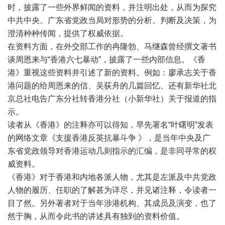
时，披露了一些外界鲜闻的资料，并注明出处，从而为探究
中共中央、广东省党政当局对形势的分析、判断及决策，为
澄清种种传闻，提供了权威依据。
在资料方面，在外交部工作的冉隆勃、马继森曾经撰文著书
谈周恩来与
“
香港六七暴动
”
，披露了一些内部信息。《香
港》重视这些资料并引述了新的资料。例如：廖承志关于香
港问题的给周恩来的信、吴荻舟的几篇回忆、还有新华社北
京总社电告广东分社转香港分社（小新华社）关于报道的指
示。
读者从《香港》的注释亦可以得知，早先署名
“
叶曙明
”
发表
的网络文章《支援香港反英抗暴斗争
》，是当年中央及广
东省党政领导对香港运动几则指示的汇编，是非同寻常的权
威资料。
《香港》对于香港和内地各派人物，尤其是左派及中共党政
人物的履历、任职的了解甚为详尽，并见诸注释，令读者一
目了然。另外著者对于当年涉港机构、其成员及演变，也了
然于胸，从而令此书的讲述具有独到的资料价值。