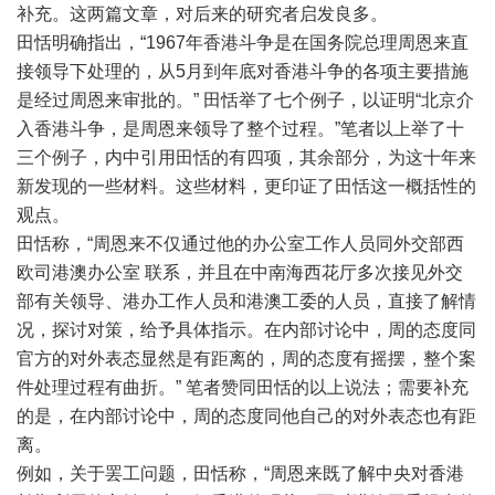
补充。这两篇文章，对后来的研究者启发良多。
田恬明确指出，“1967年香港斗争是在国务院总理周恩来直
接领导下处理的，从5月到年底对香港斗争的各项主要措施
是经过周恩来审批的。” 田恬举了七个例子，以证明“北京介
入香港斗争，是周恩来领导了整个过程。”笔者以上举了十
三个例子，内中引用田恬的有四项，其余部分，为这十年来
新发现的一些材料。这些材料，更印证了田恬这一概括性的
观点。
田恬称，“周恩来不仅通过他的办公室工作人员同外交部西
欧司港澳办公室 联系，并且在中南海西花厅多次接见外交
部有关领导、港办工作人员和港澳工委的人员，直接了解情
况，探讨对策，给予具体指示。在内部讨论中，周的态度同
官方的对外表态显然是有距离的，周的态度有摇摆，整个案
件处理过程有曲折。” 笔者赞同田恬的以上说法；需要补充
的是，在内部讨论中，周的态度同他自己的对外表态也有距
离。
例如，关于罢工问题，田恬称，“周恩来既了解中央对香港