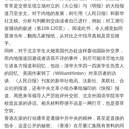
常常是交替呈现立场对立的《大公报》与《明报》的大段报
道乃至全文。对于内地的发展，则引用《人民日报》和新华
社文稿。分析与判断则交由读者自己进行，例如：对工潮引
发骚动的叙述（第
108-120
页）。阅读此书，令人感觉如同
置身当年，翻阅几家报纸，从对比之中找寻真相及背后推
手。
同样，对于北京学生火烧英国代办处这样轰动国际外交界，
而内地报道回避或者语焉不详的事件，则尽可能详尽地大段
引述各方报道和回忆，包括：清华大学四一四派学生负责人
的回忆、美国作家韩丁（
WilliamHinton
）对亲历者的访
谈、《人民日报》刊发的新华社电讯、法新社、美联社、合
众社的报道，还有中央文革小组办事组编印的《快报》报
道、周恩来等领导人严厉批评外交部、北京外国语学院等学
校造反派的讲话。相关材料即便不说是一网打尽，也是荟萃
空前。
香港左派的行动通常是遵循中共中央的精神，甚至是直接的
指令，这是公开的秘密。《香港》在尽量汇集既有资料的同