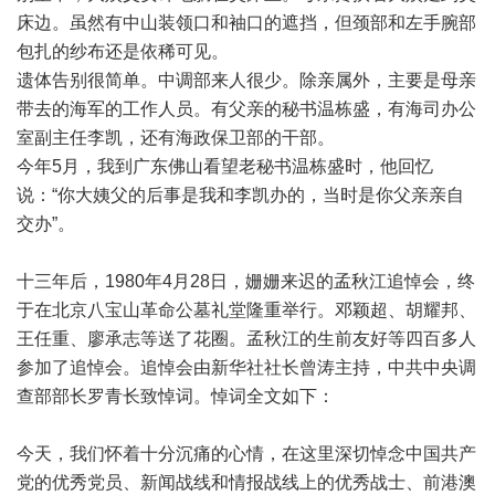
床边。虽然有中山装领口和袖口的遮挡，但颈部和左手腕部
包扎的纱布还是依稀可见。
遗体告别很简单。中调部来人很少。除亲属外，主要是母亲
带去的海军的工作人员。有父亲的秘书温栋盛，有海司办公
室副主任李凯，还有海政保卫部的干部。
今年5月，我到广东佛山看望老秘书温栋盛时，他回忆
说：“你大姨父的后事是我和李凯办的，当时是你父亲亲自
交办”。
十三年后，1980年4月28日，姗姗来迟的孟秋江追悼会，终
于在北京八宝山革命公墓礼堂隆重举行。邓颖超、胡耀邦、
王任重、廖承志等送了花圈。孟秋江的生前友好等四百多人
参加了追悼会。追悼会由新华社社长曾涛主持，中共中央调
查部部长罗青长致悼词。悼词全文如下：
今天，我们怀着十分沉痛的心情，在这里深切悼念中国共产
党的优秀党员、新闻战线和情报战线上的优秀战士、前港澳