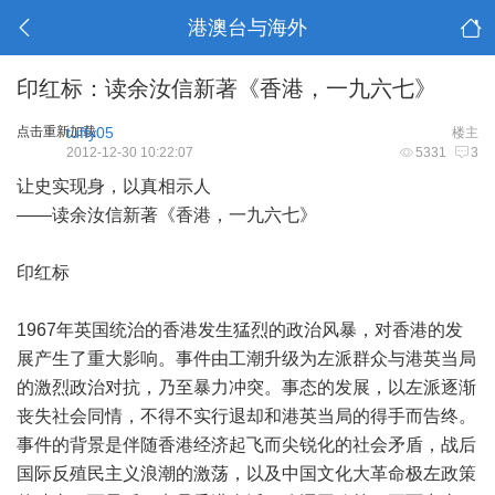
港澳台与海外
印红标：读余汝信新著《香港，一九六七》
点击重新加载
tuffy05
楼主
2012-12-30 10:22:07
5331
3
让史实现身，以真相示人
——
读余汝信新著《香港，一九六七》
印红标
1967
年英国统治的香港发生猛烈的政治风暴，对香港的发
展产生了重大影响。事件由工潮升级为左派群众与港英当局
的激烈政治对抗，乃至暴力冲突。事态的发展，以左派逐渐
丧失社会同情，不得不实行退却和港英当局的得手而告终。
事件的背景是伴随香港经济起飞而尖锐化的社会矛盾，战后
国际反殖民主义浪潮的激荡，以及中国文化大革命极左政策