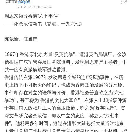
点击重新加载
tuffy05
沙发
2012-12-30 10:24:24
周恩来领导香港“六七事件”
——评余汝信新书《香港，一九六七》
陈竞新、江雁南
1967年香港亲北京力量“反英抗暴”，遭港英当局镇压。余汝
信根据广东军管会及国务院资料，发现周恩来是主导者，中
共一度有意派解放军进驻香港。
香港传统左派1967年发动席卷全城的连串骚动事件，在历
史上留下不可磨灭的印记，也成为香港政治发展的分水岭。
事件却存在对立的诠释与评价，香港社会普遍称之为“六七
暴动”，甚至称为“香港的文化大革命”，左派人士却指事件源
于英国殖民政权对工人的高压政策，称之为“反英抗暴”。资
深文革研究者余汝信，却以中立的态度，称之为“六七事
件”。他耗用多年时间，透过在港和大陆包括大量当时北京
主管机关和广州执行机关负责官员亲身经历的一手材料，撰