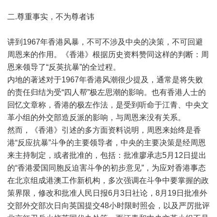
二
.
尊重事实，不为尊者讳
讲到
1967
年香港风暴，不可不涉及中央的决策，不可回避
周恩来的作用。《香港》根据历史资料赞同这样的判断：周
恩来领导了
“
反英抗暴
”
的全过程。
内地的著述对于
1967
年香港风潮很少提及，通常是将失败
的责任归结为受
“
四人帮
”
极左思潮的影响。也有香港人士的
回忆文章称，香港的极左作法，是受到听命于江青、中央文
革小组的外交部造反派的影响，与周恩来没有关系。
然而，《香港》引述的多方面资料说明，周恩来始终是香
港
“
反应抗暴
”
斗争的主要领导者，中央的主要决策是经周恩
来主持制定，或者批准的，包括：批准廖承志
5
月
12
日提出
的
“
香港爱国同胞反迫害斗争的初步意见
”
，为应对香港事态
在北京组成港澳工作新机构，多次强调在斗争中要掌握的政
策界限，修改和批准人民日报
6
月
3
日社论，
8
月
19
日批准外
交部外交部次日向英国提交
48
小时限时照会，以及严厉批评