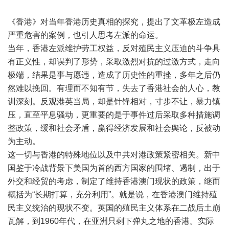
《香港》对当年香港历史真相的探究，提出了文革极左造成
严重危害的案例，也引人思考左派的命运。
当年，香港左派维护劳工权益，反对殖民主义压迫的斗争具
有正义性，却误判了形势，采取激烈对抗的过激方式，走向
极端，结果是事与愿违，造成了历史性的重挫，多年之后仍
然难以挽回。有理而不知有节，失去了香港社会的人心，教
训深刻。反观港英当局，却是针锋相对，寸步不让，暴力镇
压，直至平息骚动，更重要的是于事件过后采取多种措施调
整政策，缓和社会矛盾，赢得经济发展和社会舆论，反被动
为主动。
这一切与香港的特殊地位以及中共对港政策紧密相关。新中
国鉴于冷战背景下美国为首的西方国家的围堵、遏制，出于
外交和经贸的考虑，制定了维持香港澳门现状的政策，继而
概括为
“
长期打算，充分利用
”
。就是说，在香港澳门维持殖
民主义统治的现状不变。英国的殖民主义体系在二战后土崩
瓦解，到
1960
年代，在亚洲只剩下弹丸之地的香港。实际