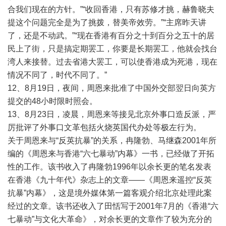
合我们现在的方针。”“收回香港，只有苏修才挑，赫鲁晓夫
提这个问题完全是为了挑拨，替美帝效劳。”“主席昨天讲
了，还是不动武。”“现在香港有百分之十到百分之五十的居
民上了街，只是搞定期罢工，你要是长期罢工，他就会找台
湾人来接替。过去省港大罢工，可以使香港成为死港，现在
情况不同了，时代不同了。”
12、8月19日，夜间，周恩来批准了中国外交部翌日向英方
提交的48小时限时照会。
13、8月23日，凌晨，周恩来等接见北京外事口造反派，严
厉批评了外事口文革包括火烧英国代办处等极左行为。
关于周恩来与“反英抗暴”的关系，冉隆勃、马继森2001年所
编的《周恩来与香港“六七暴动”内幕》一书，已经做了开拓
性的工作。该书收入了冉隆勃1996年以余长更的笔名发表
在香港《九十年代》杂志上的文章——《周恩来遥控“反英
抗暴”内幕》，这是境外媒体第一篇客观介绍北京处理此案
经过的文章。该书还收入了田恬写于2001年7月的《香港“六
七暴动”与文化大革命》，对余长更的文章作了较为充分的