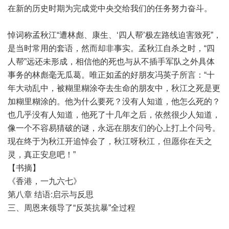
在新的历史时期为完成党中央交给我们的任务努力奋斗。
悼词称孟秋江“遭林彪、康生、‘四人帮’极左路线迫害致死”，
是当时常用的套语，然而却非事实。孟秋江自杀之时，“四
人帮”远还未形成，相信他的死也与从不插手军队之外具体
事务的林彪毫无瓜葛。唯正如孟的好朋友冯英子所言：“十
年大动乱中，被糊里糊涂夺去生命的朋友中，秋江之死是更
加糊里糊涂的。他为什么要死？没有人知道，他怎么死的？
也几乎没有人知道，他死了十几年之后，依然很少人知道，
像一个不容易猜破的谜，永远在朋友们的心上打上个问号。
现在终于为秋江开追悼会了，秋江呀秋江，但愿你在天之
灵，真正安息吧！”
【书摘】
《香港，一九六七》
第八章 结语:启示与反思
三、周恩来领导了“反英抗暴”全过程