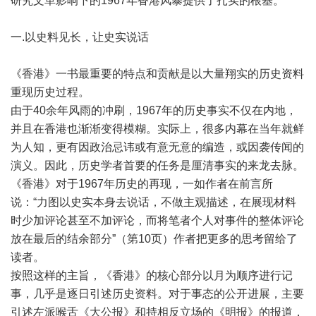
研究文革影响下的
1967
年香港风暴提供了扎实的根基。
一
.
以史料见长，让史实说话
《香港》一书最重要的特点和贡献是以大量翔实的历史资料
重现历史过程。
由于
40
余年风雨的冲刷，
1967
年的历史事实不仅在内地，
并且在香港也渐渐变得模糊。实际上，很多内幕在当年就鲜
为人知，更有因政治忌讳或有意无意的编造，或因袭传闻的
演义。因此，历史学者首要的任务是厘清事实的来龙去脉。
《香港》对于
1967
年历史的再现，一如作者在前言所
说：
“
力图以史实本身去说话，不做主观描述，在展现材料
时少加评论甚至不加评论，而将笔者个人对事件的整体评论
放在最后的结余部分
”
（第
10
页）作者把更多的思考留给了
读者。
按照这样的主旨，《香港》的核心部分以月为顺序进行记
事，几乎是逐日引述历史资料。对于事态的公开进展，主要
引述左派喉舌《大公报》和持相反立场的《明报》的报道，