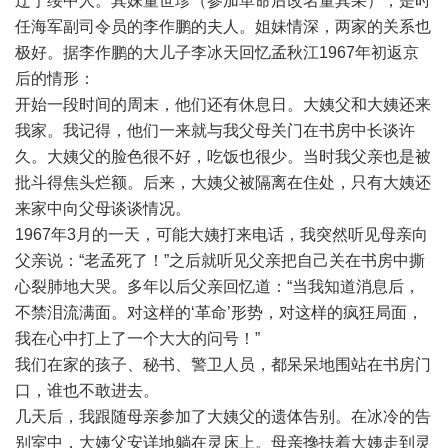
辽宁绥中人。其妹董世珍（参加革命后改名董其采），是时
任海军副司令员的李作鹏的夫人。姐妹情深，两家的关系也
极好。据李作鹏的大儿子李冰天回忆孟秋江1967年初返京
后的情形：
开始一段时间的周末，他们还有休息日。大姨父和大姨还来
我家。我记得，他们一来就与我父母关门在书房中长谈许
久。大姨父的脸色很不好，吃饭也很少。当时我父亲也是被
批斗得焦头烂额。后来，大姨父被隔离在住处，只有大姨还
来家中向父母谈谈情况。
1967年3月的一天，可能大姨打来电话，我突然听见母亲向
父亲说：“老孟死了！”之后就听见父亲把自己关在书房中撕
心裂肺地大哭。多年以后父亲回忆道：“当我知道消息后，
不禁泪流满面。对这样的‘革命’形势，对这样的疯狂局面，
我在心中打上了一个大大的问号！”
我们在家的孩子、秘书、警卫人员，都呆呆地围站在书房门
口，谁也不敢进去。
几天后，我跟随母亲参加了大姨父的遗体告别。在冰冷的告
别室中，大姨父安详地躺在灵床上。母亲搀扶着大姨走到灵