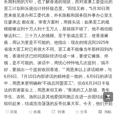
长期利用的方针，也了解香港的现状，而对港澳工委提出的
罢工计划和乐观估计持怀疑态度。”田恬又称，“5月30日周
恩来接见港办和工委代表，外长陈毅和国务院外事办公室主
任廖承志 都在座。审查方案时，周摇头说：如果罢工的规
模能够达到十万人到十五万人，那就很不错了。他不相信能
够达到二、三十万人的规模。至于形成总罢工，使香港瘫
痪，周认为更是不可能的。他指出：现在的情况同1925年
省港大罢工时已有很大不同。罢工者不能像当年那样回到内
地，香港经济已经同国际经济结成一体，要使它瘫痪、停
顿，是不可能的。谈话中，周忧心忡忡地几次提到，‘搞不
好，要搞出一个提前收回香港。’” 周恩来以上讲话精神，与
6月6日、7月10日内部讲话的精神是一致的，6月6日的讲话
中，周恩来更明确称“不搞总同盟罢工”。但在6月24日卡翁
达的答谢宴会上，周恩来却又称，“香港的工人阶级、青年
学生、农民、漁民以及其他爱国同胞正在进一步团结起来，
组织起来，结成浩浩荡荡的反帝抗暴大军。今天，他们开始
了一场规模宏伟的反英抗暴大罢工，我们表示坚决的支
回复
收藏
转播
分享
淘帖