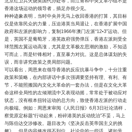
北京红卫兵火烧英国代办处等，而江青和中央文革小组不是
香港这场运动的领导者，插足亦很少见。
种种迹象表明，当时中央并无马上收回香港的打算，其目标
仅是依靠民众的力量，压迫港英当局退让，在香港扩展中国
政府和左派的影响力，复制
1966
年澳门左派
“12•3”
运动。但
是，英国不是葡萄牙，港英政府强势弹压，香港左派则受全
球范围左翼运动高涨，尤其是文革极左思潮的激励，不知适
可而止，而是针锋相对，直至暴力对抗。这是总体谋划的失
误，而非讲究政策之类局部问题。
可以看出，周恩来在领导香港的反应抗暴斗争中，十分注重
政策和策略，在内部讲话中多次强调要坚持有理、有利、有
节，不能照搬国内文化大革命的一套办法，但是在文化大革
命这样全局性的左倾潮流中又表现动摇，常常处于被动应对
状态，没有根本扭转运动的总方向，致使香港左派的行动走
向极端。例如：周恩来审阅《人民日报》
6
月
3
日社论清样，
察觉原定标题
“
行动起来，粉碎港英的反动统治
”
不妥，马上
与陈伯达交涉修改。题目改为《坚决反击英帝国主义的挑
衅》，但是内容修改很不到位，社论中的一些话，诸如号