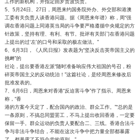
工作的新机构，并指定由罗贵波负责。
5、5月24日、27日，周恩来约国务院外办、外交部和港澳
工委有关负责人谈香港问题。据《周恩来年谱》称，周“强
调在香港问题上同港英当局的斗争要严格遵循中央规定的方
针政策，坚持有理、有利、有节。批评有关部门在香港问题
上提出的过‘左’的口号和采取的极左做法。”
6、6月3日，《人民日报》发表题为“坚决反击英帝国主义的
挑衅”的
社论，提出要香港左派“随时准备响应伟大祖国的号召，粉
碎英帝国主义的反动统治！”这篇社论，是经周恩来修改后
批准发表的。
7、6月6日，周恩来对香港“反迫害斗争”作了指示。周恩来
称，“香
港的方案今天定了，配合国内的政治、群众工作。”“总的是
一条原则，不搞总同盟罢工，不马上提出收回香港，一定要
保留一手。群众运动的负责人要配合二、三线。香港合法斗
争与非法斗争结合，不能在这次斗争中把力量全部都暴露
了。都暴露了不符合党的原则。”