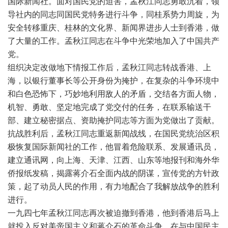
国际新闻社。面对国民党的迫害，孟秋江同志勇敢沉着，领
导社内的同志同国民党特务进行斗争，同桂系势力周旋，为
安全转移重庆、桂林的文化界、新闻界进步人士到香港，做
了大量的工作。孟秋江同志在斗争中光荣地加入了中国共产
党。
组织决定改做地下情报工作后，孟秋江同志转战香港、上
海，以银行董事长等公开身份为掩护，在复杂的斗争环境中
和白色恐怖下，巧妙地利用敌人的矛盾，交结各方面人物，
机智、勇敢、坚定地完成了党交付的任务，在联系输送干
部、建立秘密据点、资助掩护同志等方面为党做出了贡献。
抗战胜利后，孟秋江同志重返新闻战线，在国民党统治区积
极恢复国际新闻社的工作，他冒着危险联系、发展通讯员，
建立通讯网，向上海、天津、江西、山东等地报刊和海外华
侨报纸发稿，揭露蒋介石全面内战的阴谋，宣传党的方针政
策，起了动员人民的作用，有力地配合了我解放战争的胜利
进行。
一九四七年孟秋江同志再次被迫撤到香港，他到香港后马上
就投入反对美帝国主义和蒋介石的革命斗争。在与中国民主