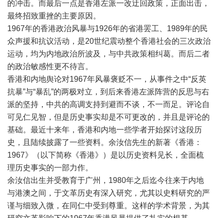
的冲击。而最后一点是香港左派一改迂回政策，正面出击，
最终招致重挫的主要原因。
1967
年的香港政治风暴与
1926
年的省港罢工、
1989
年的民
众声援和抗议活动，是
20
世纪震动整个香港社会的三次政治
运动，均为内地政治所波及，与中共政策相纠葛。而后二者
的政治敏感性更不待言。
香港和内地舆论对
1967
年风暴褒贬不一，从事件之中
“
反英
抗暴
”
与
“
暴乱
”
的两极对立，到后来香港左派阵营的反思与右
派的坚持，中共的高调支持到避而不谈，不一而足。评论自
可见仁见智，但是历史事实却是不可更改的，并且是评论的
基础。最近十来年，香港和内地一些学者开始探讨这段历
史，且陆续披露了一些资料。余汝信先生的新著《香港：
1967
》（以下简称《香港》）是以历史资料见长，全面梳
理历史事实的一部力作。
余汝信出生并受教育于广州，
1980
年之后迄今往来于内地
与港澳之间，于文革历史有深入研究，尤其以史料研究的严
谨与细致入微，在同仁中受到尊重。这样的学术背景，为其