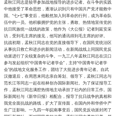
孟秋江同志是较早参加战地报导的进步记者。在斗争的实践
中他接受了革命思想，逐渐认识到只有中国共产党才能救中
国。“七•七”事变后，他毅然加入到革命的行列，成为革命队
伍中的一员。他积极拥护党的主张，勇敢、热情地宣传党的
抗日民族统一战线的政策，他作为《大公报》记者到延安采
访，受到毛主席的接见，他写的通讯得到毛主席的好评。
抗战初期，孟秋江同志在党的直接领导下，在国民党统治区
从事抗日救亡和进步的新闻活动，在新闻战线上同国民党反
动派进行了尖锐复杂的斗争。一九三八年孟秋江同志在汉口
参与发起组织“中国青年记者学会”，主持“中国青年记者学
会”的战地文化服务工作，团结了大批进步青年记者。自武
汉撤退后，在周恩来同志亲自筹划、领导下，孟秋江同志与
范长江等同志一起在桂林创办国际新闻社。为了保证报导工
作，孟秋江同志满腔热情地主动承担了社内的日常工作。国
际新闻社与《新华日报》相配合，报导了抗日战争的真相和
我党全面抗战的路线，扩大了宣传面，在国内外和华侨中产
生广泛影响。一九四一年皖南事变后，国民党反动派封闭了