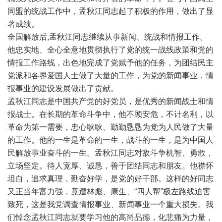
同盟的统战工作中，孟秋江同志起了积极的作用，做出了显
著成绩。
全国解放后,孟秋江同志继续从事新闻、统战和情报工作。
他忠实地、全心全意地贯彻执行了党的统一战线政策和党的
情报工作路线，出色地完成了党赋予他的任务，为团结民主
党派和各界爱国人士做了大量的工作，为党的新闻事业，情
报事业的建设发展做出了贡献。
孟秋江同志是中国共产党的好党员，是优秀的新闻战士和情
报战士。在长期的革命斗争中，他不顾安危，不计名利，以
革命为第一需要，忠心耿耿、勤勤恳恳为党为人民做了大量
的工作。他的一生是革命的一生，战斗的一生，是为中国人
民解放事业奋斗的一生。孟秋江同志对敌斗争机智、勇敢，
立场坚定。待人宽厚、诚恳，善于团结同志和朋友。他襟怀
坦白，追求真理，勤奋好学，是党的好干部。这样的好同志
又正当年富力强，竟遭林彪、康生、“四人帮”极左路线迫害
致死，这是我党调查情报事业、新闻事业一个重大损失。我
们悼念孟秋江同志就要学习他的高尚品德，化悲痛为力量，