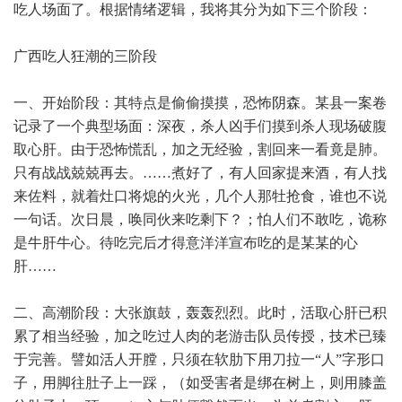
吃人场面了。根据情绪逻辑，我将其分为如下三个阶段：
广西吃人狂潮的三阶段
一、开始阶段：其特点是偷偷摸摸，恐怖阴森。某县一案卷
记录了一个典型场面：深夜，杀人凶手们摸到杀人现场破腹
取心肝。由于恐怖慌乱，加之无经验，割回来一看竟是肺。
只有战战兢兢再去。……煮好了，有人回家提来酒，有人找
来佐料，就着灶口将熄的火光，几个人那牡抢食，谁也不说
一句话。次日晨，唤同伙来吃剩下？；怕人们不敢吃，诡称
是牛肝牛心。待吃完后才得意洋洋宣布吃的是某某的心
肝……
二、高潮阶段：大张旗鼓，轰轰烈烈。此时，活取心肝已积
累了相当经验，加之吃过人肉的老游击队员传授，技术已臻
于完善。譬如活人开膛，只须在软肋下用刀拉一“人”字形口
子，用脚往肚子上一踩，（如受害者是绑在树上，则用膝盖