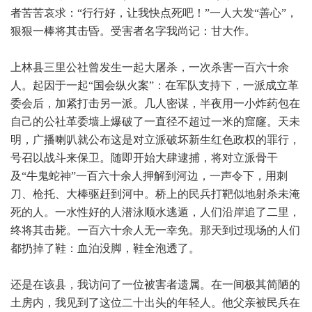
者苦苦哀求：“行行好，让我快点死吧！”一人大发“善心”，
狠狠一棒将其击昏。受害者名字我尚记：甘大作。
上林县三里公社曾发生一起大屠杀，一次杀害一百六十余
人。起因于一起“国会纵火案”：在军队支持下，一派成立革
委会后，加紧打击另一派。几人密谋，半夜用一小炸药包在
自己的公社革委墙上爆破了一直径不超过一米的窟窿。天未
明，广播喇叭就公布这是对立派破坏新生红色政权的罪行，
号召以战斗来保卫。随即开始大肆逮捕，将对立派骨干
及“牛鬼蛇神”一百六十余人押解到河边，一声令下，用刺
刀、枪托、大棒驱赶到河中。桥上的民兵打靶似地射杀未淹
死的人。一水性好的人潜泳顺水逃遁，人们沿岸追了二里，
终将其击毙。一百六十余人无一幸免。那天到过现场的人们
都扔掉了鞋：血泊没脚，鞋全泡透了。
还是在该县，我访问了一位被害者遗属。在一间极其简陋的
土房内，我见到了这位二十出头的年轻人。他父亲被民兵在