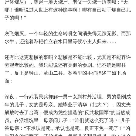
尸体烧尽），架起一堆火烧尸。老父一边烧一边哭喊：“天
哪！谁听说过人世上有这种惨事啊！哪有自己动手烧自己儿
子的啊！”
灰飞烟灭。一个年轻的生命转瞬之间消失得无踪无影。而那
水牛，还拖着犁耙伫立在水田里等候小主人归来……
还有比这更悲惨的事吗？悲惨是不能比较，尤其是不能容许
旁观者比较的。我只能说还有类似的惨剧。记不确是哪县
了，反正是钟山、蒙山二县。案卷里凶手们描述了如下场
面：
深夜，一行武装民兵押解一男一女到村外活埋。男的是刚成
年的儿子，女的是母亲。她毕业于清华（北大？），因丈夫
解放时去了台湾，便成为凭空捏造的“反共救国军”的当然成
员。在活埋坑里，母亲问儿子：“咱们就这么死了吗？”儿子
答母亲：“不承认是死，承认也是死，反正不免一死了！”凶