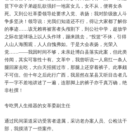
贫下中农子弟趁乱欲强奸一地富女儿，女不从，便将女杀
死。又到公社革委领导处要求入党、表扬：我对阶级敌人斗
争多坚决！领导说：光我们知道还不行，得让大家都了解你
的事迹……该无赖将被害者头颅割下，到公社中学，趁放学
之际在篮球场上以人头作球，蹦来跳去，“投篮”不休，引得
人山人海围观，人人自愧弗如。于是大会表扬，光荣入
党……——我因时间不够，未亲赴博白县落实此案，但此类
传闻，其实可靠性十有。文革中，我曾听说一人肩扛一条人
腿回家去吃，大白天招摇过市，那腿上还穿着裤子。此事颇
不可信。但十年之后此行广西，我居然在某县又听目击者几
乎一字不差地讲述了一遍，连那脚上的裤子亦千真万确，绝
非杜撰！
专吃男人生殖器的女革委副主任
通过民间渠道采访受害者遗属，采访老办案人员、公检法干
部，我摸清了一些案件。