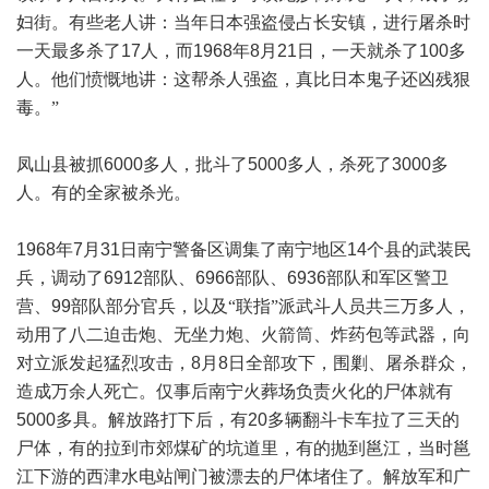
妇街。有些老人讲：当年日本强盗侵占长安镇，进行屠杀时
一天最多杀了
17
人，而
1968
年
8
月
21
日，一天就杀了
100
多
人。他们愤慨地讲：这帮杀人强盗，真比日本鬼子还凶残狠
毒。”
凤山县被抓
6000
多人，批斗了
5000
多人，杀死了
3000
多
人。有的全家被杀光。
1968
年
7
月
31
日南宁警备区调集了南宁地区
14
个县的武装民
兵，调动了
6912
部队、
6966
部队、
6936
部队和军区警卫
营、
99
部队部分官兵，以及“联指”派武斗人员共三万多人，
动用了八二迫击炮、无坐力炮、火箭筒、炸药包等武器，向
对立派发起猛烈攻击，
8
月
8
日全部攻下，围剿、屠杀群众，
造成万余人死亡。仅事后南宁火葬场负责火化的尸体就有
5000
多具。解放路打下后，有
20
多辆翻斗卡车拉了三天的
尸体，有的拉到市郊煤矿的坑道里，有的抛到邕江，当时邕
江下游的西津水电站闸门被漂去的尸体堵住了。解放军和广