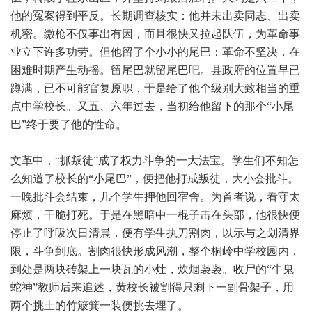
他的冤案得到平反。长期调查核实：他并未出卖同志、出卖
机密。缴枪不仅事出有因，而且很快又拉起队伍，为革命事
业立下许多功劳。但他留了个小小的尾巴：革命不坚决，在
困难时期产生动摇。留尾巴就留尾巴吧。县政府的位置早已
蹲满，已不可能官复原职，于是给了他个级别大致相当的重
点中学校长。又五、六年过去，当初给他留下的那个“小尾
巴”终于要了他的性命。
文革中，“抓叛徒”成了权力斗争的一大法宝。学生们不知怎
么知道了校长的“小尾巴”，便把他打成叛徒，大小会批斗。
一晚批斗会结束，几个学生押他回宿舍。为首者说，看守太
麻烦，干脆打死。于是在黑暗中一棍子击在头部，他很快便
停止了呼吸次日清晨，便有学生执刀割肉，以示与之划清界
限，斗争到底。割肉很快形成风潮，整个桐岭中学校园内，
到处是两块砖架上一块瓦的小灶，炊烟袅袅。收尸的“牛鬼
蛇神”教师后来追述，黄校长被割得只剩下一副骨架子，用
两个挑土的竹簸箕一装便挑去埋了。