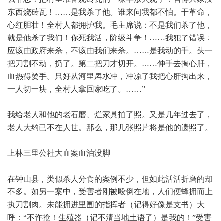
东西烧砖瓦！……是我杀了他。谁来问我都不怕。干革命，
心红胆壮！全村人都拥护我。毛主席说：不是我们杀了他，
就是他杀了我们！你死我活，阶级斗争！……我犯了错误：
应该由政府来杀，不该由我们来杀。……是我动的手。头一
把刀割不动，扔了。第二把刀才切开。……伸手去掏心肝，
血热得烫手。只好从河里戽水冲，冲凉了我把心肝掏出来，
一人切一块，全村人拿回家吃了。……”
我给老人和他的老石磨、烂家具拍了照。又是几年过去了，
老人大约已不在人世。那么，那几张照片将是他的遗照了。
上林三里公社大血案血泊没脚
在钟山县，类似杀人分食的案例不少，但如此活活折磨的却
不多。如另一案中，受害者刚被殴倒在地，人们便蜂拥而上
执刀割肉。未能拥进里围的指挥者（记得好像是支书）大
呼：“不许抢！生殖器（记不清当地土语了）是我的！”受害