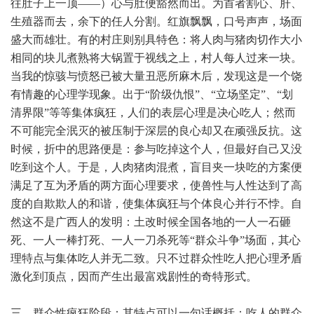
往肚子上一顶——）心与肚便豁然而出。为首者割心、肝、
生殖器而去，余下的任人分割。红旗飘飘，口号声声，场面
盛大而雄壮。有的村庄则别具特色：将人肉与猪肉切作大小
相同的块儿煮熟将大锅置于视线之上，村人每人过来一块。
当我的惊骇与愤怒已被大量丑恶所麻木后，发现这是一个饶
有情趣的心理学现象。出于“阶级仇恨”、“立场坚定”、“划
清界限”等等集体疯狂，人们的表层心理是决心吃人；然而
不可能完全泯灭的被压制于深层的良心却又在顽强反抗。这
时候，折中的思路便是：参与吃掉这个人，但最好自己又没
吃到这个人。于是，人肉猪肉混煮，盲目夹一块吃的方案便
满足了互为矛盾的两方面心理要求，使兽性与人性达到了高
度的自欺欺人的和谐，使集体疯狂与个体良心并行不悖。自
然这不是广西人的发明：土改时候全国各地的一人一石砸
死、一人一棒打死、一人一刀杀死等“群众斗争”场面，其心
理特点与集体吃人并无二致。只不过群众性吃人把心理矛盾
激化到顶点，因而产生出最富戏剧性的奇特形式。
三、群众性疯狂阶段：其特点可以一句话概括：吃人的群众