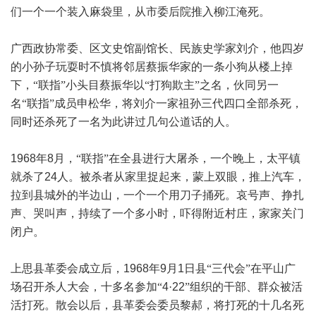
们一个一个装入麻袋里，从市委后院推入柳江淹死。
广西政协常委、区文史馆副馆长、民族史学家刘介，他四岁
的小孙子玩耍时不慎将邻居蔡振华家的一条小狗从楼上掉
下，“联指”小头目蔡振华以“打狗欺主”之名，伙同另一
名“联指”成员申松华，将刘介一家祖孙三代四口全部杀死，
同时还杀死了一名为此讲过几句公道话的人。
1968
年
8
月，“联指”在全县进行大屠杀，一个晚上，太平镇
就杀了
24
人。被杀者从家里捉起来，蒙上双眼，推上汽车，
拉到县城外的半边山，一个一个用刀子捅死。哀号声、挣扎
声、哭叫声，持续了一个多小时，吓得附近村庄，家家关门
闭户。
上思县革委会成立后，
1968
年
9
月
1
日县“三代会”在平山广
场召开杀人大会，十多名参加“
4
·
22
”组织的干部、群众被活
活打死。散会以后，县革委会委员黎郝，将打死的十几名死