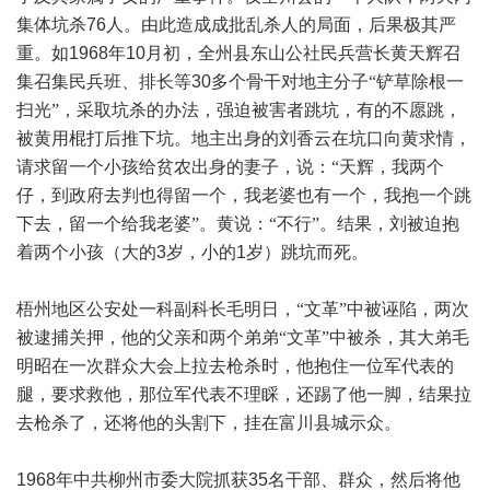
集体坑杀
76
人。由此造成成批乱杀人的局面，后果极其严
重。如
1968
年
10
月初，全州县东山公社民兵营长黄天辉召
集召集民兵班、排长等
30
多个骨干对地主分子“铲草除根一
扫光”，采取坑杀的办法，强迫被害者跳坑，有的不愿跳，
被黄用棍打后推下坑。地主出身的刘香云在坑口向黄求情，
请求留一个小孩给贫农出身的妻子，说：“天辉，我两个
仔，到政府去判也得留一个，我老婆也有一个，我抱一个跳
下去，留一个给我老婆”。黄说：“不行”。结果，刘被迫抱
着两个小孩（大的
3
岁，小的
1
岁）跳坑而死。
梧州地区公安处一科副科长毛明日，“文革”中被诬陷，两次
被逮捕关押，他的父亲和两个弟弟“文革”中被杀，其大弟毛
明昭在一次群众大会上拉去枪杀时，他抱住一位军代表的
腿，要求救他，那位军代表不理睬，还踢了他一脚，结果拉
去枪杀了，还将他的头割下，挂在富川县城示众。
1968
年中共柳州市委大院抓获
35
名干部、群众，然后将他