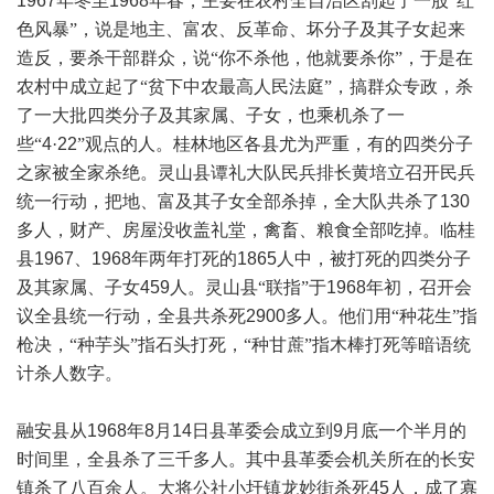
1967
年冬至
1968
年春，主要在农村全自治区刮起了一股“红
色风暴”，说是地主、富农、反革命、坏分子及其子女起来
造反，要杀干部群众，说“你不杀他，他就要杀你”，于是在
农村中成立起了“贫下中农最高人民法庭”，搞群众专政，杀
了一大批四类分子及其家属、子女，也乘机杀了一
些“
4
·
22
”观点的人。桂林地区各县尤为严重，有的四类分子
之家被全家杀绝。灵山县谭礼大队民兵排长黄培立召开民兵
统一行动，把地、富及其子女全部杀掉，全大队共杀了
130
多人，财产、房屋没收盖礼堂，禽畜、粮食全部吃掉。临桂
县
1967
、
1968
年两年打死的
1865
人中，被打死的四类分子
及其家属、子女
459
人。灵山县“联指”于
1968
年初，召开会
议全县统一行动，全县共杀死
2900
多人。他们用“种花生”指
枪决，“种芋头”指石头打死，“种甘蔗”指木棒打死等暗语统
计杀人数字。
融安县从
1968
年
8
月
14
日县革委会成立到
9
月底一个半月的
时间里，全县杀了三千多人。其中县革委会机关所在的长安
镇杀了八百余人。大将公社小圩镇龙妙街杀死
45
人，成了寡