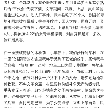
者尸体，全部剖腹，将心肝挖出来，拿到县革委会食堂炒熟
后给“三代会”代表下酒。文革期间，武宣、上思、灵山等县
发生过吃人肉、吃人肝事件。武鸣县吃了
29
个人，副县长覃
炳刚同志被打晕后，拉去开膛时，因人太瘦，周身无肉，又
被拖出去丢在野外，遇救幸免。上思县“联指”头头黄元清等
4
人，将参加‘
4
·
22
’的女青年杨振明、刘吉芬抓起来，多次
轮奸后杀害。
在一座残破待修的木桥前，小车停下。我们步行到某村。在
一座低矮阴暗的农舍里我终于见到了苍老的凶手。案情我早
已背熟：“解放”时，该村一地主上山为匪，剿匪时，将地主
及其两儿枪毙；一起上山的小儿年尚幼小，释放回村，已无
立锥之地，便到邻村认一户贫下中农为父母，老实勤勉地耕
种收获。不料文革突至，村里要搞阶级斗争无产阶级专政，
手头竟无人可杀。忽忆起地主之幼子尚在邻村，便命民兵去
抓。谁知邻村早已动手，将他关起来。从窗里，他看见旧村
民兵至，自忖死期已至。为了少受点罪，立即上吊自杀。民