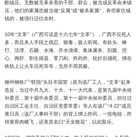
酷镇压。无数被无辜杀害的干部、群众，被当成反革命来镇
压，他们的家属也被当做“反属”或“被杀家属”，有些家住城
镇的，被强行迁往农村。
10
年“文革”（广西可说是十六七年“文革”），广西不仅死人
多，而且杀人手段之残忍、狠毒，骇人听闻。有砍头、棒
打、活埋、石砸、水淹、开水浇灌、集体屠杀、剖腹、挖
心、掏肝、割生殖器、零刀剐、炸药炸、轮奸后捅死、绑在
铁轨上让火车压死等等，无所不用其极。
柳州钢铁厂“联指”头目岑国荣（原为该厂工人，“文革”起来
造反，当过中共九大、十大、十一大代表，是第九届中央候
补委员，第十届中央委员，第十一届中央候补委员，担任过
自治区工会主任、自治区党委常委）等人在该厂“
4
·
22
”成员
黄日高（该厂人事科干部）的背上绑上炸药，一按电钮，炸
得黄骨肉横飞，还美其名曰“天女散花”，以此取乐。