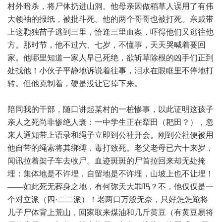
村外暗杀，将尸体扔进山洞。他母亲因做稻草人误用了有伟
大领袖的报纸，被批斗死。他的两个哥哥也被打死。亲戚带
上这颗独苗子逃到三里，恰逢三里血案，吓得他们又逃往他
方。那时节，他不过六、七岁，不懂事，天天哭喊着要回
家。他哪里知道一家人早已死绝，欲斩草除根的凶手们正到
处找他！小伙子平静地诉说着往事，泪水在眼眶里不停地打
转。但他克制着，硬是没让它掉下来。
陪同我的干部，随口讲起某村的一桩惨事，以此证明这孩子
亲人之死尚非惨绝人寰：一中学生正在犁田（耙田？），忽
来人通知带上语录和绳子立即到公社开会。刚到公社便被用
他自带的绳索将其绑缚，毒打致死。老父老母已六十来岁，
闻讯拉着架子车去收尸。血迹斑斑的尸首拉回来却无处掩
埋：集体地是不许埋，自留地是不许埋，山坡上也不让埋！
——如此死无葬身之地，有何弥天大罪吗？不，他仅仅是一
个对立派（四·二二派）！老两口万般无奈，只好怎怎跄将
儿子尸体背上荒山，回家取来煤油和几斤黄豆（有黄豆易将