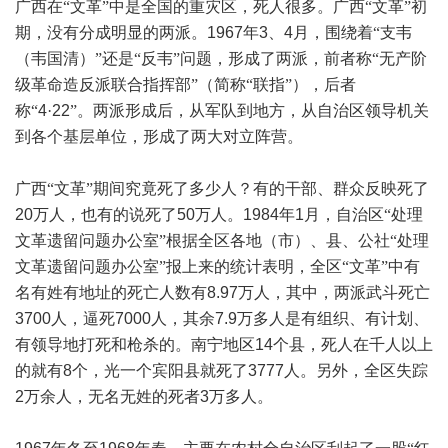
广西在“文革”中是全国的重灾区，死人很多。广西“文革”初
期，没有分成明显的两派。
1967
年
3
、
4
月，围绕着“支韦
（韦国清）”还是“反韦”问题，形成了两派，前者称“无产阶
级革命造反派联合指挥部”（简称“联指”），后者
称“
4
·
22
”。两派形成后，从军队到地方，从自治区领导机关
到各个基层单位，形成了两大对立阵营。
广西“文革”期间究竟死了多少人？有的干部、群众反映死了
20
万人，也有的说死了
50
万人。
1984
年
1
月，自治区“处理
文革遗留问题办公室”根据全区各地（市）、县、公社“处理
文革遗留问题办公室”报上来的统计表明，全区“文革”中有
名有姓有地址的死亡人数有
8.97
万人，其中，两派武斗死亡
3700
人，逼死
7000
人，其余
7.9
万多人是有组织、有计划、
有领导地打死和枪杀的。南宁地区
14
个县，死人在千人以上
的就有
8
个，光一个宾阳县就死了
3777
人。另外，全区失踪
2
万余人，无名无姓的死者
3
万多人。