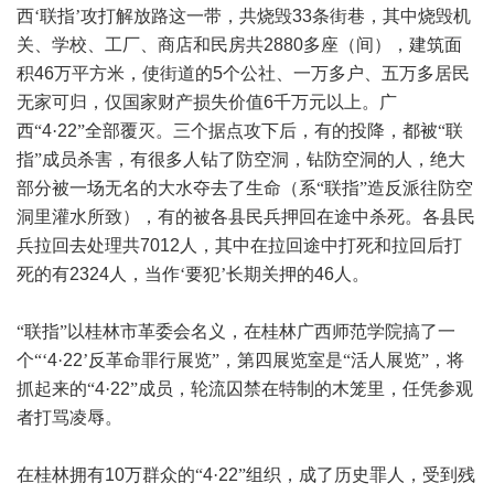
西‘联指’攻打解放路这一带，共烧毁
33
条街巷，其中烧毁机
关、学校、工厂、商店和民房共
2880
多座（间），建筑面
积
46
万平方米，使街道的
5
个公社、一万多户、五万多居民
无家可归，仅国家财产损失价值
6
千万元以上。广
西“
4
·
22
”全部覆灭。三个据点攻下后，有的投降，都被“联
指”成员杀害，有很多人钻了防空洞，钻防空洞的人，绝大
部分被一场无名的大水夺去了生命（系“联指”造反派往防空
洞里灌水所致），有的被各县民兵押回在途中杀死。各县民
兵拉回去处理共
7012
人，其中在拉回途中打死和拉回后打
死的有
2324
人，当作‘要犯’长期关押的
46
人。
“联指”以桂林市革委会名义，在桂林广西师范学院搞了一
个“‘
4
·
22
’反革命罪行展览”，第四展览室是“活人展览”，将
抓起来的“
4
·
22
”成员，轮流囚禁在特制的木笼里，任凭参观
者打骂凌辱。
在桂林拥有
10
万群众的“
4
·
22
”组织，成了历史罪人，受到残