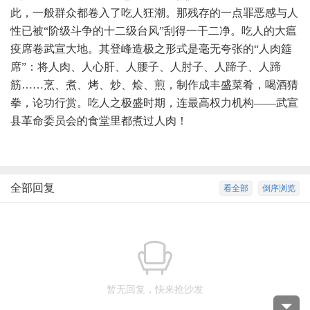
此，一般群众都卷入了吃人狂潮。那残存的一点罪恶感与人
性已被“阶级斗争的十二级台风”刮得一干二净。吃人的大瘟
疫席卷武宣大地。其登峰造极之形式是毫无夸张的“人肉筵
席”：将人肉、人心肝、人腰子、人肘子、人蹄子、人蹄
筋……烹、煮、烤、炒、烩、煎，制作成丰盛菜肴，喝酒猜
拳，论功行赏。吃人之极盛时期，连最高权力机构——武宣
县革命委员会的食堂里都煮过人肉！
全部回复
看全部
倒序浏览
暂无回复，快来抢沙发