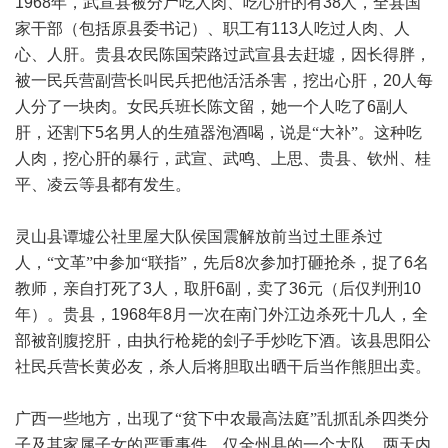
1968
年，武宣县被分尸吃人肉、吃心肝的有
38
人，全县国
家干部（包括原县委书记）、职工有
113
人吃过人肉、人
心、人肝。贵县农民陈国荣路过武宣县去赶墟，因长得胖，
被一民兵营副营长叫民兵把他活活杀害，挖出心肝，
20
人每
人分了一块肉。女民兵班长陈文留，她一个人吃了
6
副人
肝，还割下
5
名男人的生殖器泡酒喝，说是“大补”。这种吃
人肉，挖心肝的暴行，武宣、武鸣、上思、贵县、钦州、桂
平、凌云等县都有发生。
灵山县谭墟公社里屋大队侯国震解放前当过土匪杀过
人，“文革”中参加“联指”，先后
8
次参加打砸抢杀，捉了
6
名
教师，亲自打死了
3
人，取肝
6
副，卖了
36
元（后仅判刑
10
年）。贵县，
1968
年
8
月一次在南门外江边杀死十几人，全
部被剖腹挖肝，由执行枪毙的刽子手炒吃下酒。该县思阳公
社民兵营长黄必友，杀人后将胆取出晒干后当作熊胆出卖。
广西一些地方，出现了“贫下中农最高法庭”乱抓乱杀四类分
子及其家属子女的严重事件。仅全州县的一个大队，两天内