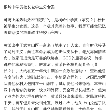
桐岭中学黄校长被学生分食案
可与上案轰动效应“媲美”的，是桐岭中学黄（家凭？）校长
被学生分食案。这是一个极其完整的故事。我尽可能凭记忆
将这悲惨的故事叙述得较为完整：
黄某出生于武宣山区一富豪（地主？）人家。青年时代接受
了马列主义，向往革命后成为游击队支队长。老父亦同情革
命，他家便成为最可靠的联络点。
GCD
的重要会议，许多
都在他家秘密举行。解放后，黄某任苍梧县副县长（县
长？）。大约在五十年代中期的一次政治运动中，查出他曾
有变节行为，遭到政治打击。事情是这样的：一次国民党军
队将他及村人包围在一山洞中，喊话要他出来缴枪。本来山
洞中有足够的粮食，饮水和弹药，完全可以长期坚持，但为
了洞内外大批群众的安全，黄某只好出来缴枪。村民遂得以
平安，黄某也并未受到处置。没过几天，他又上山拉起了队
伍，转战于桂东山区，并坚持到最后胜利。大约是六二年，