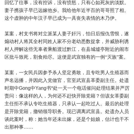
回忆了往事，没有控诉，没有愤怒，只有心如死灰的淡默。
妻子携孩子早已远嫁他乡。我给他年近半百的哥哥照了相。
这个虚肿的中年汉子早已成为一具丧失表情的木乃伊。
某案，村支书将对立派某人妻子奸污，怕日后报仇雪恨，遂
煽动村人将其全村同姓人家不分老幼悉数捉拿，并威胁利诱
村人押解这些无辜者乘船渡过黔江，在县城墟亭附近的闹市
区批斗致死，割食殆尽。这便是武宣独有的一例“灭族”案。
某案，一女民兵因参予杀人坚定勇敢，且专吃男人生殖器而
声名远播，并因此入党做官，官至武宣县革委副主任。处遗
时期中
Gong
中
Yang
书
*
处一天一个电话催问处理结果并严厉
责问：像这样的人，为何还不赶快开除党籍？但该女革委副
主任拒不承认专吃生殖器，只承认一起吃过人。最后的处理
是开除党籍，撤销领导职务。现已调离武宣县。处遗办人员
谈此案时，称：她当年还未出嫁，还是个姑娘，估计也干不
出那种事……