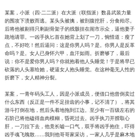
某案，小派（四·二二派）在大派（联指派）数县武装力量
的围攻下溃败而逃。某头头被擒，被剖腹挖肝，分食殆尽。
后将他被剔得只剩副骨架子的残骸挂在闹市示众，逼他妻子
跪地请罪。一凶手执匕首在她背上划了一刀，惋惜道：瘦了
点，不好吃！然后逼问：这是你男人吗？是。你男人是反革
命吗？是。女人已身怀六甲，血汗如雨。折磨够了，最后
说：你不是爱你男人吗？你就抱着他人头睡觉！于是将早已
砍落的人头塞给她，硬逼女人抱头睡觉。在这种毫无人性的
折磨下，女人精神分裂。
某案，一青年码头工人，因是小派成员，便借口他曾倒卖过
什么东西（反正是一件不足挂齿的小事，记不清了），将其
游斗打倒在地，然后头着地拖到江边。至少有一百级左右的
石阶已将他磕得血肉模糊，昏死过去。凶手执刀开膛取心
肝，一刀拉下去，他竟长嘘一口气，双手将凶手抱住，吓得
凶手魂飞魄散……我到他哥哥家采访，一家人几乎是麻木地