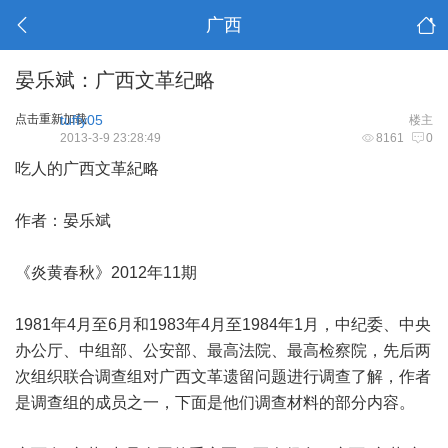
广西
晏乐斌：广西文革纪略
点击重新加载
tuffy05
楼主
2013-3-9 23:28:49
8161
0
吃人的广西文革紀略
作者：晏乐斌
《炎黄春秋》
2012
年
11
期
1981
年
4
月至
6
月和
1983
年
4
月至
1984
年
1
月，中纪委、中央
办公厅、中组部、公安部、最高法院、最高检察院，先后两
次组织联合调查组对广西文革遗留问题进行调查了解，作者
是调查组的成员之一，下面是他们调查材料的部分内容。