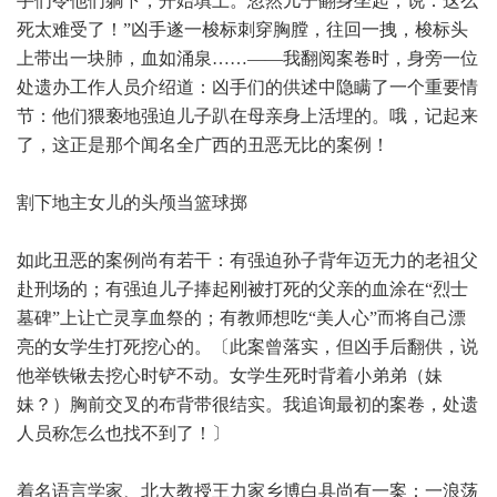
手们令他们躺下，开始填土。忽然儿子翻身坐起，说：这么
死太难受了！”凶手遂一梭标刺穿胸膛，往回一拽，梭标头
上带出一块肺，血如涌泉……——我翻阅案卷时，身旁一位
处遗办工作人员介绍道：凶手们的供述中隐瞒了一个重要情
节：他们猥亵地强迫儿子趴在母亲身上活埋的。哦，记起来
了，这正是那个闻名全广西的丑恶无比的案例！
割下地主女儿的头颅当篮球掷
如此丑恶的案例尚有若干：有强迫孙子背年迈无力的老祖父
赴刑场的；有强迫儿子捧起刚被打死的父亲的血涂在“烈士
墓碑”上让亡灵享血祭的；有教师想吃“美人心”而将自己漂
亮的女学生打死挖心的。〔此案曾落实，但凶手后翻供，说
他举铁锹去挖心时铲不动。女学生死时背着小弟弟（妹
妹？）胸前交叉的布背带很结实。我追询最初的案卷，处遗
人员称怎么也找不到了！〕
着名语言学家、北大教授王力家乡博白县尚有一案：一浪荡