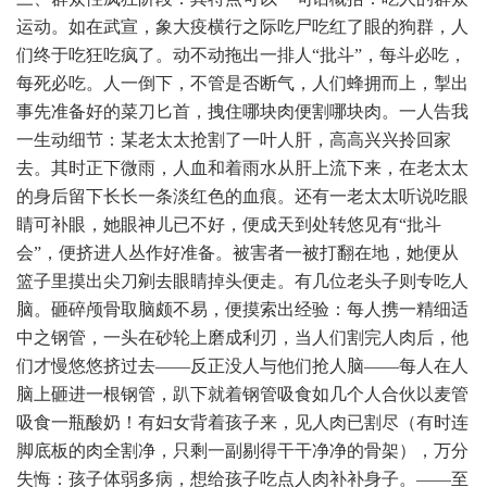
运动。如在武宣，象大疫横行之际吃尸吃红了眼的狗群，人
们终于吃狂吃疯了。动不动拖出一排人“批斗”，每斗必吃，
每死必吃。人一倒下，不管是否断气，人们蜂拥而上，掣出
事先准备好的菜刀匕首，拽住哪块肉便割哪块肉。一人告我
一生动细节：某老太太抢割了一叶人肝，高高兴兴拎回家
去。其时正下微雨，人血和着雨水从肝上流下来，在老太太
的身后留下长长一条淡红色的血痕。还有一老太太听说吃眼
睛可补眼，她眼神儿已不好，便成天到处转悠见有“批斗
会”，便挤进人丛作好准备。被害者一被打翻在地，她便从
篮子里摸出尖刀剜去眼睛掉头便走。有几位老头子则专吃人
脑。砸碎颅骨取脑颇不易，便摸索出经验：每人携一精细适
中之钢管，一头在砂轮上磨成利刃，当人们割完人肉后，他
们才慢悠悠挤过去——反正没人与他们抢人脑——每人在人
脑上砸进一根钢管，趴下就着钢管吸食如几个人合伙以麦管
吸食一瓶酸奶！有妇女背着孩子来，见人肉已割尽（有时连
脚底板的肉全割净，只剩一副剔得干干净净的骨架），万分
失悔：孩子体弱多病，想给孩子吃点人肉补补身子。——至