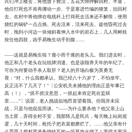
兵们冲上楼去，将他放下救活，五花大绑押解回村。半途，
他任打死也不肯再挪动一步。于是塞进竹编的猪笼，抬回村
去。在村中将他绑在电线杆上打得死去活来还不解恨，便用
烧红的锅铲一点点烙。死去活来，活来死去。趁他昏死过去
时，拖到小河边一块倾斜着伸入水中的岩石上，几人用树枝
按住他四肢，凶手易晚生动手剖腹……
——这就是易晚生啦？瘦小而干瘪的老头儿。我们进去时，
他正和几个老头在玩纸牌消遣。也是该颐养天年的年纪了。
可你为何要动手杀人取肝？老人的开场白极为英勇无
畏：“对，什么我都承认。我已经八十六岁了，不怕坐牢。
反正活不了几天了！”〔公安机关未捕他的理由正是年事已
高（！），“抓不抓没意思，一抓起来肯定死在监狱
里……”〕说罢，老人挑战似地昂首望着我。但我并未应
战，只是与他侃侃而谈。“——为什么要杀他？他父亲上山
当土匪，弄得全村不安，我那阵儿是民兵，每天晚上站岗巡
逻，几十天时间，枪托子把衣裳都磨烂了。……他父亲有什
么罪恶？把村里准备烧砖瓦的一垛草放火烧了！害得大家没