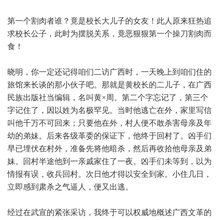
第一个割肉者谁？竟是校长大儿子的女友！此人原来狂热追
求校长公子，此时为摆脱关系，竟恶狠狠第一个操刀割肉而
食！
晓明，你一定还记得咱们二访广西时，一天晚上到咱们住的
旅馆来长谈的那小伙子吧。那就是黄校长的二儿子，在广西
民族出版社当编辑，名叫黄×周。第二个字忘记了，第三个
字记住了，因以姓为名极罕见。当时他逃亡在外，家里写信
叫他千万不可回来；只要他在外，村人便不敢杀害母亲及年
幼的弟妹。后来各级革委的保证下，他终于回村了。凶手们
早已埋伏在村外，准备先将他暗杀，然后再收拾他母亲及弟
妹。回村半途他到一亲戚家住了一夜。凶手们未等到，以为
情报有误，收兵回村。次日他才得以安全到家。小住几日，
立即感到肃杀之气逼人，便又出逃。
经过在武宣的紧张采访，我终于可以权威地概述广西文革的