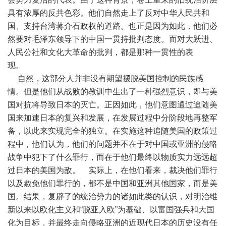
具有浓厚的反共色彩。他们自然走上了反对中华人民共和
国、支持台湾蒋介石政权的道路。也正是因为如此，他们必
然要对毛泽东领导下的中国一贯持批判态度。而对大跃进、
人民公社和文化大革命的批判，都是那种一贯性的表
现。
自然，这部分人并非没有期望摆脱美国控制的民族感
情。但是他们从战败的教训中生出了一种强烈意识，即与美
国对抗将导致日本的灭亡。正因如此，他们意图通过追随美
国来加速日本的复兴和发展，在发展过程中分阶段地再整军
备，以此来实现完全的独立。在实施这种追随美国的政策过
程中，他们认为，他们的问题并不在于对中国或亚洲的侵略
战争中犯下了什么罪行，而在于他们最终以物质实力远远超
过日本的美国为敌。 实际上，在他们看来，裁决他们罪行
以及赦免他们罪行的，都不是中国和亚洲其他国家，而是美
国。结果，复辟了的统治势力的诸如此类的认识，对明治维
新以来以欧化主义和“脱亚入欧”为基础、以富国强兵和大国
化为目标，并最终走向侵略亚洲的近现代日本的历史没有任