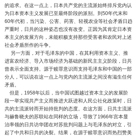
的追求。在这一点上，日本共产党的主流派始终排斥党内认
为日本资本主义发展已至最终阶段的派别。到50年代末和
60年代初，当污染、公害、药害、轻视农业等社会矛盾日趋
严重时，日共的这种姿态也没有改变。正因为其肯定日本资
本主义的发展方向，未能积极支持那些受害者和农民对上述
社会矛盾所作的斗争。
另一方面，对于毛泽东的中国，在其利用资本主义、推
进富农经济、导入市场经济为基础的新民主主义阶段，日共
曾表示全面支持。源于赎罪意识而支持毛泽东和中国的一部
分人，可以说在这一点上与党内的主流派之间没有滋生任何
矛盾。
但是，1958年以后，当中国试图越过资本主义的发展阶
段一举实现共产主义而推进大跃进和人民公社化政策时，日
共的主流派转而开始持批判的态度。在这方面，日共主流派
与赫鲁晓夫的苏联站在同样的立场，导致了1966年宫本显
治率领的日共访华团在对苏批判问题上与毛泽东的对立，引
起了中共和日共的决裂。结果，在源于赎罪意识而热烈赞美