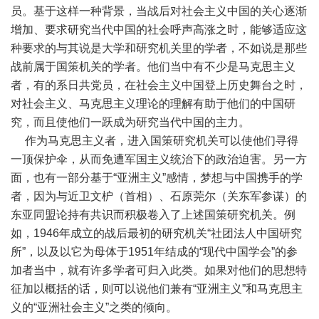
员。基于这样一种背景，当战后对社会主义中国的关心逐渐
增加、要求研究当代中国的社会呼声高涨之时，能够适应这
种要求的与其说是大学和研究机关里的学者，不如说是那些
战前属于国策机关的学者。他们当中有不少是马克思主义
者，有的系日共党员，在社会主义中国登上历史舞台之时，
对社会主义、马克思主义理论的理解有助于他们的中国研
究，而且使他们一跃成为研究当代中国的主力。
作为马克思主义者，进入国策研究机关可以使他们寻得
一顶保护伞，从而免遭军国主义统治下的政治迫害。另一方
面，也有一部分基于“亚洲主义”感情，梦想与中国携手的学
者，因为与近卫文枦（首相）、石原莞尔（关东军参谋）的
东亚同盟论持有共识而积极卷入了上述国策研究机关。例
如，1946年成立的战后最初的研究机关“社团法人中国研究
所”，以及以它为母体于1951年结成的“现代中国学会”的参
加者当中，就有许多学者可归入此类。如果对他们的思想特
征加以概括的话，则可以说他们兼有“亚洲主义”和马克思主
义的“亚洲社会主义”之类的倾向。