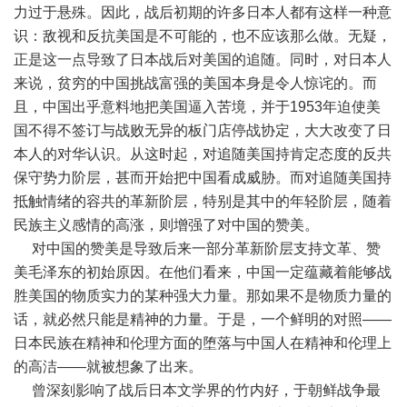
力过于悬殊。因此，战后初期的许多日本人都有这样一种意
识：敌视和反抗美国是不可能的，也不应该那么做。无疑，
正是这一点导致了日本战后对美国的追随。同时，对日本人
来说，贫穷的中国挑战富强的美国本身是令人惊诧的。而
且，中国出乎意料地把美国逼入苦境，并于1953年迫使美
国不得不签订与战败无异的板门店停战协定，大大改变了日
本人的对华认识。从这时起，对追随美国持肯定态度的反共
保守势力阶层，甚而开始把中国看成威胁。而对追随美国持
抵触情绪的容共的革新阶层，特别是其中的年轻阶层，随着
民族主义感情的高涨，则增强了对中国的赞美。
对中国的赞美是导致后来一部分革新阶层支持文革、赞
美毛泽东的初始原因。在他们看来，中国一定蕴藏着能够战
胜美国的物质实力的某种强大力量。那如果不是物质力量的
话，就必然只能是精神的力量。于是，一个鲜明的对照——
日本民族在精神和伦理方面的堕落与中国人在精神和伦理上
的高洁——就被想象了出来。
曾深刻影响了战后日本文学界的竹内好，于朝鲜战争最