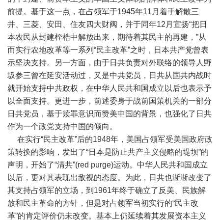
前提。基于这一点，在占领军于1945年11月着手解散三
井、三菱、安田、住友四大财阀，并于同年12月宣扬“把日
本农民从封建桎梏中解放出来，期待着其民主的再建，”从
而实行农地改革等一系列“民主改革”之时，日本共产党曾表
示坚决支持。另一方面，由于日共负责对外联络的领导人野
坂参三曾在延安活动过，又是中共党员，日共从国共内战时
就开始支持中共政权，在中华人民共和国成立以后也表示予
以全面支持。更进一步，前述委身于战前国策机关的一部分
日共党员，基于赎罪意识而赞美中国的背景，也强化了日共
作为一个政党支持中国的倾向。
在实行“民主改革”后的1948年，美国占领军受美国政府政
策转换的影响，发出了“日本是防止共产主义侵略的堤坝”的
声明，开始了“清共”(red purge)运动。中华人民共和国成立
以后，更对其表现出敌视的态度。为此，日共也渐渐改变了
其支持占领军的立场，到1961年终于确立了反美、民族解
放和民主革命的方针，但是对占领军当初实行的“民主改
革”的肯定评价仍未改变。基本上仍延续着其发展资本主义