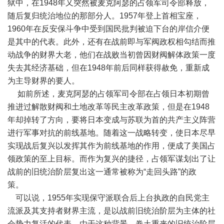
狱中，在1948年又突然被麦克阿瑟的占领军司令部释放，
随后复归统治地位的那部分人。1957年登上首相宝座，
1960年在反安保斗争中受到国民批判被迫下台的岸信介便
是其中的代表。此外，还有在战前即与军阀政权相勾结而推
动战争的财界大老，他们在战败当初曾因财阀解体政策一度
失去其经济基础，但在1948年前后同样获得赦免，重新成
为主导财界的要人。
如前所述，麦克阿瑟的占领军司令部在占领日本初期曾
推进过解散财阀和土地改革等民主改革政策，但是在1948
年却掉转了方向，要将日本变成与苏联为首的共产主义阵营
进行军事对抗的前线基地。随着这一战略转变，使日本尽早
实现战后复兴以发挥其作为前线基地的作用，便成了美国占
领政策的至上目标。而作为复兴的捷径，占领军谋划出了让
战前的旧统治阶层复出这一通常被称为“走回头路”的政
策。
可以说，1955年实现保守派联合后上台执政的自民党主
流派及其支持者财界主流，是以战前旧统治阶层为主体的社
会势力复活的代表。由于这种背景，卷土重来的旧统治阶层