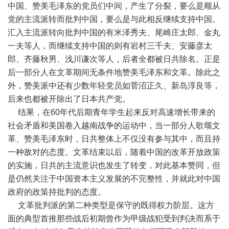
中国、赞美毛泽东的党员们中间，产生了分裂，要么是顺从
党的主流派转而批判中国，要么是与此相反继续支持中国。
汇入主流派转向批判中国的有米泽秀夫、尾崎庄太郎、金丸
一夫等人，而继续支持中国的则有岩村三千夫、安藤彦太
郎、齐藤秋男、浅川谦次等人，后者全都被日共除名。正是
后一部分人在文革期间无条件地赞美毛泽东和文革。除此之
外，赞美派中还有少数年轻党员如菅沼正久、新岛淳良等，
后来也都被开除出了日本共产党。
结果，在60年代后期青年学生起来反对高速增长带来的
社会矛盾和美国卷入越南战争的运动中，当一部分人歌颂文
革、赞美毛泽东时，日共整体上不仅没有参与其中，而且持
一种敌对的态度。文革结束以后，随着中国的改革开放政策
的实施，日共的主流意识也发生了转变，对此基本赞同，但
是仍然关注于中国资本主义发展的不完整性，并就此对中国
政府的政策持批判的态度。
文革批判派的第二种类型是保守的既得权力阶层。这方
面的典型首推那些战后初期曾作为甲级战犯受到判决而系于