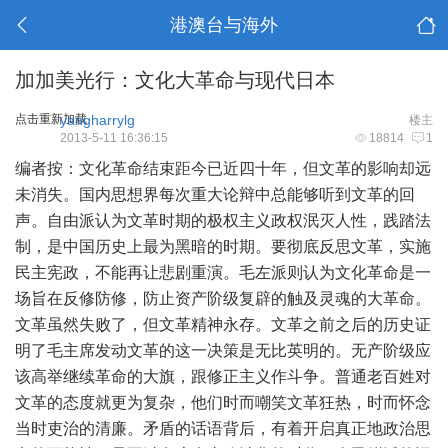
港澳台与海外
加加美光行：文化大革命与现代日本
点击重新加载
yangharrylg
楼主
2013-5-11 16:36:15
18814
1
编者按
：文化革命结束距今已近四十年，但文革的影响却远
未消失。国内思想界每次重大论辩中总能够听到文革的回
声。自由派认为文革时期的极权主义政权泯灭人性，践踏法
制，是中国历史上最为黑暗的时期。要彻底反思文革，实施
民主宪政，不能再让悲剧重演。毛左派则认为文化革命是一
场旨在反修防修，防止资产阶级复辟的触及灵魂的大革命。
文革虽然失败了，但文革精神永存。文革之前之后的历史证
明了毛主席发动文革的这一决策是无比英明的。无产阶级应
该高举继续革命的大旗，跟修正主义作斗争。普通老百姓对
文革的态度就更为复杂，他们时而嘲笑文革狂热，时而怀念
当时吏治的清廉。矛盾的话语背后，有着开启真正地政治思