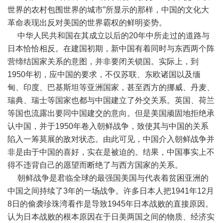
世界的农村包围世界的城市”所显示的那样，中国的文化大
革命表现出反对美国的世界霸权的鲜明姿势。
中华人民共和国在其成立以后的20年中所走过的道路与
日本恰恰相反。在建国初期，新中国有着同时与东西两个阵
营缔结国家关系的意图，并非要闭关锁国。实际上，到
1950年初，应中国的要求，不仅苏联、东欧诸国以及缅
甸、印度、巴基斯坦等亚洲国家，甚至西方的挪威、丹麦、
瑞典、瑞士等国家也都与中国建立了外交关系。英国、荷兰
等国也流露出要同中国建交的意向。但是美国顽固地拒绝承
认中国，并于1950年卷入朝鲜战争，致使其与中国的关系
陷入一筹莫展的敌对状态。由此可见，中国介入朝鲜战争并
非是由于中国的喜好，实在是被迫的。结果，中国事实上不
得不违背自己的愿望而断绝了与西方国家的关系。
朝鲜战争是君临全球的最强国美国与代表着贫困亚洲的
中国之间持续了3年的一场战争。许多日本人把1941年12月
8日的偷袭珍珠湾看作是导致1945年日本战败的直接原因。
认为日本战败的根本原因在于日美两国之间的物质、经济实