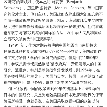
区研究”的新领域，使本杰明·施瓦茨（Benjamin
Sehwartz）、迈里斯·詹特森（Marius Jantzen）等中国研
究的俊才辈出。他们主张，美国政府应停止因意识形态的不
同而一味敌视中共政权的政策，相反，应采取现实主义的立
场，把中国当作形成战后国际秩序的一员来接纳。他们在此
也采取了与“苏联观察学”同样的方法，在中华人民共和国成
立后不久被称为“中国观察学”。
1949年初，作为对期待着毛的中国能否也与南斯拉夫一
样脱离苏联控制采取“铁托化”路线的一种帮助，美国政府作
出了支持哈佛大学的中国研究的姿态。但是到了1950年2
月，参议员麦卡锡突然刮起“猎赤旋风”，费正清等人的中国
研究广遭批判。特别是朝鲜战争爆发以后，到1954年，在
国务卿杜勒斯的主导下，美国与日本、韩国、台湾结成了敌
视中国的相互防卫条约，形成了对中国的军事封锁线。
但上述敌视中国的政策直到60年代初基本上并未影响到
日本的中国研究，只是为追随美国的日本政府和财界的保守
阶层所接受。也就是说，在美国采取敌视中国的政策以前，