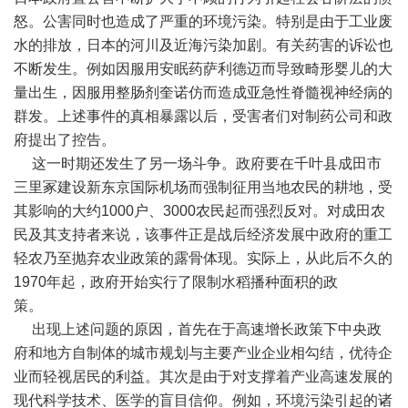
怒。公害同时也造成了严重的环境污染。特别是由于工业废
水的排放，日本的河川及近海污染加剧。有关药害的诉讼也
不断发生。例如因服用安眠药萨利德迈而导致畸形婴儿的大
量出生，因服用整肠剂奎诺仿而造成亚急性脊髓视神经病的
群发。上述事件的真相暴露以后，受害者们对制药公司和政
府提出了控告。
这一时期还发生了另一场斗争。政府要在千叶县成田市
三里冢建设新东京国际机场而强制征用当地农民的耕地，受
其影响的大约1000户、3000农民起而强烈反对。对成田农
民及其支持者来说，该事件正是战后经济发展中政府的重工
轻农乃至抛弃农业政策的露骨体现。实际上，从此后不久的
1970年起，政府开始实行了限制水稻播种面积的政
策。
出现上述问题的原因，首先在于高速增长政策下中央政
府和地方自制体的城市规划与主要产业企业相勾结，优待企
业而轻视居民的利益。其次是由于对支撑着产业高速发展的
现代科学技术、医学的盲目信仰。例如，环境污染引起的诸