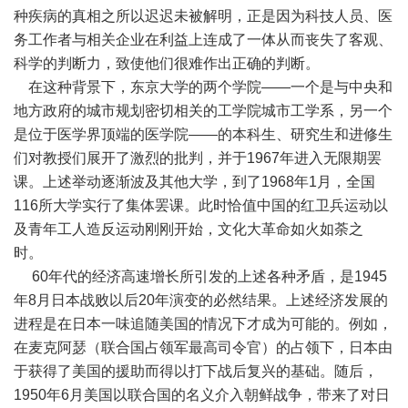
种疾病的真相之所以迟迟未被解明，正是因为科技人员、医
务工作者与相关企业在利益上连成了一体从而丧失了客观、
科学的判断力，致使他们很难作出正确的判断。
在这种背景下，东京大学的两个学院——一个是与中央和
地方政府的城市规划密切相关的工学院城市工学系，另一个
是位于医学界顶端的医学院——的本科生、研究生和进修生
们对教授们展开了激烈的批判，并于1967年进入无限期罢
课。上述举动逐渐波及其他大学，到了1968年1月，全国
116所大学实行了集体罢课。此时恰值中国的红卫兵运动以
及青年工人造反运动刚刚开始，文化大革命如火如荼之
时。
60年代的经济高速增长所引发的上述各种矛盾，是1945
年8月日本战败以后20年演变的必然结果。上述经济发展的
进程是在日本一味追随美国的情况下才成为可能的。例如，
在麦克阿瑟（联合国占领军最高司令官）的占领下，日本由
于获得了美国的援助而得以打下战后复兴的基础。随后，
1950年6月美国以联合国的名义介入朝鲜战争，带来了对日