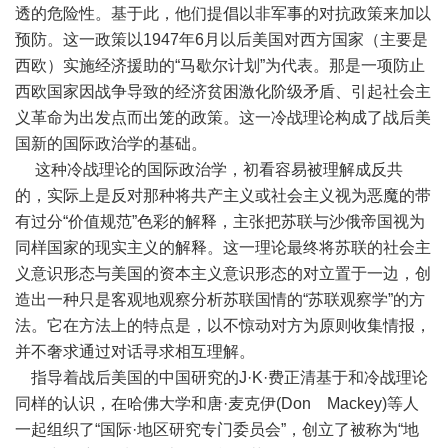
透的危险性。基于此，他们提倡以非军事的对抗政策来加以
预防。这一政策以1947年6月以后美国对西方国家（主要是
西欧）实施经济援助的“马歇尔计划”为代表。那是一项防止
西欧国家因战争导致的经济贫困激化阶级矛盾、引起社会主
义革命为出发点而出笼的政策。这一冷战理论构成了战后美
国新的国际政治学的基础。
这种冷战理论的国际政治学，初看容易被理解成反共
的，实际上是反对那种将共产主义或社会主义视为恶魔的带
有过分“价值规范”色彩的解释，主张把苏联与沙俄帝国视为
同样国家的现实主义的解释。这一理论最终将苏联的社会主
义意识形态与美国的资本主义意识形态的对立置于一边，创
造出一种只是客观地观察分析苏联国情的“苏联观察学”的方
法。它在方法上的特点是，以不惊动对方为原则收集情报，
并不奢求通过对话寻求相互理解。
指导着战后美国的中国研究的J·K·费正清基于和冷战理论
同样的认识，在哈佛大学和唐·麦克伊(Don Mackey)等人
一起组织了“国际·地区研究专门委员会”，创立了被称为“地