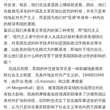
何反省。相反，他们在这条道路上继续前进着。因此，他们
在敌视毛泽东的中国及文革而加以批判的时候，并非只是单
纯地反对共产主义，而是因为他们对“亚洲”本身有一种内在
的根深蒂固的蔑视。
最后让我们来看看文革批判的第三种类型，即“现代主义
者”。现代主义者中的许多人从战后比较朴素的亲美感情出
发，对美国先进的科学技术特别是国际政治学抱有浓厚兴
趣，以欧美的现代化模式为判断基准，即倾向于现代化论。
那么他们是在什么样的背景下接受美国国际政治学的影响的
呢？
在战后初期，美国的外交政策并非是一味机械地敌视苏
联社会主义制度、无条件地反对共产主义的。1946到1948
年，由乔治·凯南（G·Kennan）和汉斯·摩根索
（H·Morgenthall）提出、被美国政府采纳的冷战理论对此
有较大影响。凯南和摩根索虽然强调苏联继承了沙俄帝国以
来对外扩张的传统，但同时也否定了其实施军事进攻的可能
性，认为只是存在着苏联影响下社会主义革命向西方国家渗