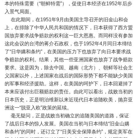
本的特殊需要（“朝鲜特需”），促使日本经济在1952年后步
入景气局面。
在此期间，在1951年9月由美国主导召开的旧金山和会
上，在排除了中华人民共和国的情况下，日本获得了西方盟
国放弃要求战争赔款的权利这一巨大恩惠。而同样没有参加
这此会议的台湾的蒋介石政权，也于1952年4月同日本缔结
了“日华媾和条约”，在美国的压力下也放弃了向日本要求战
争赔款的权利。结果，其他一些亚洲国家也放弃了战争赔款
要求。这是因为，除去中国、越南（北方）、朝鲜等社会主
义国家以外，上述国家在战后的国际形势下都不能缺少美国
的军事和经济援助。这样，在美国的呵护下，日本回避掉了
本来应该付出巨额赔款的责任。由此可以看出，战败当初的
日本历史，正是明治维新以来近现代日本追随欧美，抛弃亚
洲这一“脱亚入欧”政策的延续。
毫无疑问，正是战败当初确立的追随美国的道路，保证
了战后日本的惊人发展。美国在当初与日本缔结“旧金山媾
和条约”的同时，还订立了“日美安全保障条约”，规定美军在