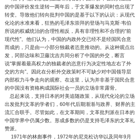
的中国评价发生逆转一两年后，于文革爆发的同时也出现了
转变。导致他们转向批判中国的是基于以下的认识：从现代
化论的水准来看，狂热的毛泽东崇拜的登场与马克斯·韦伯
所说的权威统治的合理性相反，具有非理性和不合理的“前
现代性”。他们认为，中国的内政外交已经不是经国民合意
而成的，只是由一小部分独裁者恣意推动的。从这种观点出
发，冈部达味和卫藤沈吉共同分析了中国的外交，断言
说“掌握着最高权力的独裁者的恣意行为决定性地左右了外
交的方向”。因此在分析外交政策时不可缺少对中国领导层
内部权力斗争走向的观察。在这里，认为并非基于国民合意
的中国没有资格构成国际社会一员的立场非常露骨。
总起来说，支持日本的对美追随政策，从现代化论的立场
出发批判文革的学者们，60年代后期渐渐与政界、财界的主
流汇合联手。尽管如此，在文革期间，文革批判派在日本的
中国学界中仍属少数。形成多数的仍是支持毛泽东的文革礼
赞派。
1971年的林彪事件，1972年的尼克松访华以及同年9月