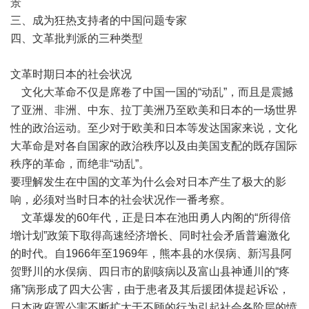
景
三、成为狂热支持者的中国问题专家
四、文革批判派的三种类型
文革时期日本的社会状况
文化大革命不仅是席卷了中国一国的“动乱”，而且是震撼
了亚洲、非洲、中东、拉丁美洲乃至欧美和日本的一场世界
性的政治运动。至少对于欧美和日本等发达国家来说，文化
大革命是对各自国家的政治秩序以及由美国支配的既存国际
秩序的革命，而绝非“动乱”。
要理解发生在中国的文革为什么会对日本产生了极大的影
响，必须对当时日本的社会状况作一番考察。
文革爆发的60年代，正是日本在池田勇人内阁的“所得倍
增计划”政策下取得高速经济增长、同时社会矛盾普遍激化
的时代。自1966年至1969年，熊本县的水俣病、新泻县阿
贺野川的水俣病、四日市的剧咳病以及富山县神通川的“疼
痛”病形成了四大公害，由于患者及其后援团体提起诉讼，
日本政府置公害不断扩大于不顾的行为引起社会各阶层的愤