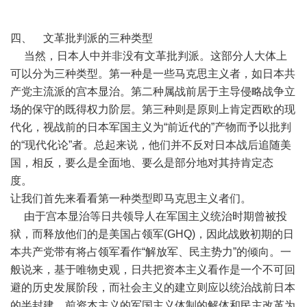
四、 文革批判派的三种类型
当然，日本人中并非没有文革批判派。这部分人大体上
可以分为三种类型。第一种是一些马克思主义者，如日本共
产党主流派的宫本显治。第二种属战前居于主导侵略战争立
场的保守的既得权力阶层。第三种则是原则上肯定西欧的现
代化，视战前的日本军国主义为“前近代的”产物而予以批判
的“现代化论”者。总起来说，他们并不反对日本战后追随美
国，相反，要么是全面地、要么是部分地对其持肯定态
度。
让我们首先来看看第一种类型即马克思主义者们。
由于宫本显治等日共领导人在军国主义统治时期曾被投
狱，而释放他们的是美国占领军(GHQ)，因此战败初期的日
本共产党带有将占领军看作“解放军、民主势力”的倾向。一
般说来，基于唯物史观，日共把资本主义看作是一个不可回
避的历史发展阶段，而社会主义的建立则应以统治战前日本
的半封建、前资本主义的军国主义体制的解体和民主改革为