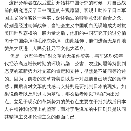
这部分学者在战后重新开始其中国研究的时候，对自己战
前的研究违反了日中同盟的主观愿望、客观上助长了日本军
国主义的侵略这一事实，深怀强烈的赎罪意识和自责之念。
特别是经过朝鲜战争，当社会主义中国明白无误地成为对抗
美国世界霸权的一股力量之后，他们的中国研究开始过分偏
向于中国崇拜和毛泽东崇拜。由此延伸，他们进而无条件地
赞美大跃进、人民公社乃至文化大革命。
但是，这些学者们对文革的无条件赞美，与前述对60年
代经济高速增长时期的环境污染、公害、农业问题等持批判
态度的革新势力对文革的肯定和支持，显然是不能同等论述
的。因为，前者的文革赞美是以基于对战前自己研究的赎罪
感，而后者对文革的共感与支持则是要批判日本的现实。如
果说前者以反思过去为基轴，那么后者则以“现在”为出发
点。立足于现实的革新势力的关心点主要在于批判战后日本
人在精神和伦理上的堕落，而对于毛泽东的中国则只是认同
其精神主义和伦理主义的侧面而已。