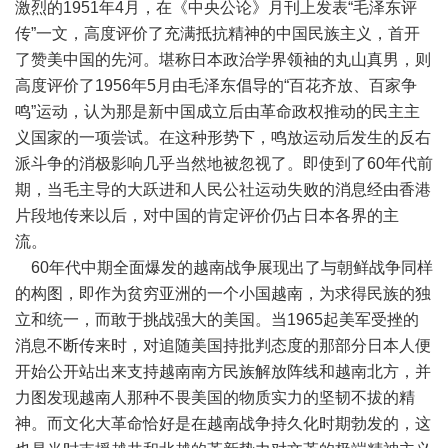
激烈的1951年4月，在《中央公论》月刊上发表“毛泽东评
传”一文，高度评价了充满抵抗精神的中国民族主义，首开
了赞美中国的先河。堪称日本政治学界领袖的丸山真男，则
高度评价了1956年5月由毛泽东倡导的“百花齐放、百家争
鸣”运动，认为那是新中国成立后由革命政权推动的民主主
义国家的一项尝试。在这种形势下，鸣放运动后发生的反右
派斗争的消极影响几乎当然地被忽视了。即使到了60年代前
期，当毛主导的大跃进和人民公社运动失败的消息经由香港
片段地传来以后，对中国的肯定评价仍占日本各界的主
流。
60年代中期全面爆发的越南战争展现出了与朝鲜战争同样
的构图，即作为贫穷亚洲的一个小国越南，为求得民族的独
立和统一，而敢于挑战强大的美国。当1965起美军受挫的
消息不断传来时，对追随美国持批判态度的那部分日本人便
开始公开站出来支持越南南方民族解放阵线和越南北方，并
力图发现越南人那种不畏美国的物质实力的坚韧不拔的精
神。而文化大革命恰好是在越南战争持久化时期勃发的，这