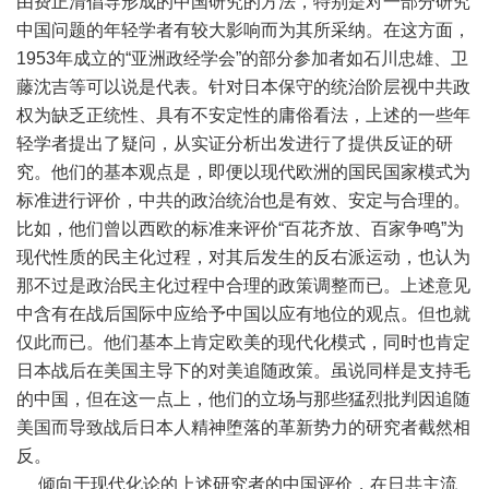
由费正清倡导形成的中国研究的方法，特别是对一部分研究
中国问题的年轻学者有较大影响而为其所采纳。在这方面，
1953年成立的“亚洲政经学会”的部分参加者如石川忠雄、卫
藤沈吉等可以说是代表。针对日本保守的统治阶层视中共政
权为缺乏正统性、具有不安定性的庸俗看法，上述的一些年
轻学者提出了疑问，从实证分析出发进行了提供反证的研
究。他们的基本观点是，即便以现代欧洲的国民国家模式为
标准进行评价，中共的政治统治也是有效、安定与合理的。
比如，他们曾以西欧的标准来评价“百花齐放、百家争鸣”为
现代性质的民主化过程，对其后发生的反右派运动，也认为
那不过是政治民主化过程中合理的政策调整而已。上述意见
中含有在战后国际中应给予中国以应有地位的观点。但也就
仅此而已。他们基本上肯定欧美的现代化模式，同时也肯定
日本战后在美国主导下的对美追随政策。虽说同样是支持毛
的中国，但在这一点上，他们的立场与那些猛烈批判因追随
美国而导致战后日本人精神堕落的革新势力的研究者截然相
反。
倾向于现代化论的上述研究者的中国评价，在日共主流