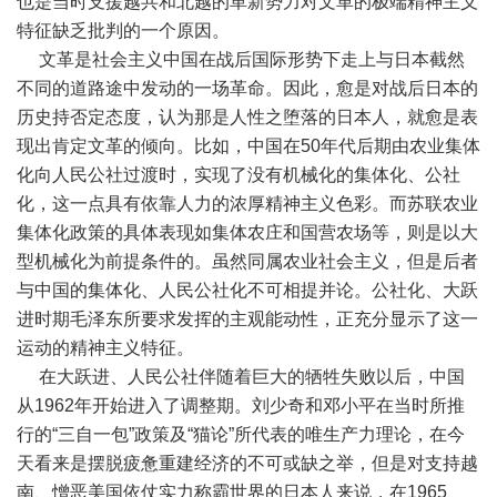
也是当时支援越共和北越的革新势力对文革的极端精神主义
特征缺乏批判的一个原因。
文革是社会主义中国在战后国际形势下走上与日本截然
不同的道路途中发动的一场革命。因此，愈是对战后日本的
历史持否定态度，认为那是人性之堕落的日本人，就愈是表
现出肯定文革的倾向。比如，中国在50年代后期由农业集体
化向人民公社过渡时，实现了没有机械化的集体化、公社
化，这一点具有依靠人力的浓厚精神主义色彩。而苏联农业
集体化政策的具体表现如集体农庄和国营农场等，则是以大
型机械化为前提条件的。虽然同属农业社会主义，但是后者
与中国的集体化、人民公社化不可相提并论。公社化、大跃
进时期毛泽东所要求发挥的主观能动性，正充分显示了这一
运动的精神主义特征。
在大跃进、人民公社伴随着巨大的牺牲失败以后，中国
从1962年开始进入了调整期。刘少奇和邓小平在当时所推
行的“三自一包”政策及“猫论”所代表的唯生产力理论，在今
天看来是摆脱疲惫重建经济的不可或缺之举，但是对支持越
南、憎恶美国依仗实力称霸世界的日本人来说，在1965、