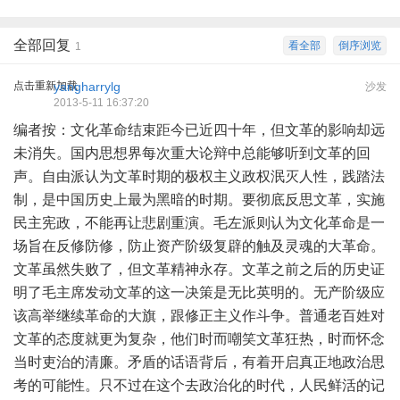
全部回复
看全部
倒序浏览
1
点击重新加载
yangharrylg
沙发
2013-5-11 16:37:20
编者按：文化革命结束距今已近四十年，但文革的影响却远
未消失。国内思想界每次重大论辩中总能够听到文革的回
声。自由派认为文革时期的极权主义政权泯灭人性，践踏法
制，是中国历史上最为黑暗的时期。要彻底反思文革，实施
民主宪政，不能再让悲剧重演。毛左派则认为文化革命是一
场旨在反修防修，防止资产阶级复辟的触及灵魂的大革命。
文革虽然失败了，但文革精神永存。文革之前之后的历史证
明了毛主席发动文革的这一决策是无比英明的。无产阶级应
该高举继续革命的大旗，跟修正主义作斗争。普通老百姓对
文革的态度就更为复杂，他们时而嘲笑文革狂热，时而怀念
当时吏治的清廉。矛盾的话语背后，有着开启真正地政治思
考的可能性。只不过在这个去政治化的时代，人民鲜活的记