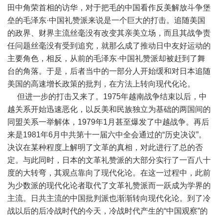
田中角荣首相的访华，对于把毛的中国看作反美解放斗争堡
垒的毛泽东·中国礼赞派来说是一个巨大的打击。追随美国
的政界、财界主流丝毫没有改变其亲美立场，而且其战争责
任问题丝毫没有受到追究，就那么成了推动日中友好运动的
主要角色，相反，从前的毛泽东·中国礼赞派却被赶到了舞
台的角落。于是，后者当中的一部分人开始缓和对日本追随
美国的高速增长政策的批判，在方法上转向现代化论。
但进一步的打击又来了。1975年越南战争结束以后，中
越关系开始迅速恶化，以反美和民族独立为基础的两国间的
同盟关系一举解体，1979年1月甚至爆发了中越战争。再后
来是1981年6月中共第十一届六中全会通过的“历史决议”。
决议在某种程度上解明了文革的真相，对此进行了总的否
定。与此同时，日本的文革礼赞派的大部分实行了一百八十
度的大转弯，其观点靠向了现代化论。在这一过程中，此前
为少数派的现代化论者取代了文革礼赞派而一跃成为学界的
主流。日共主流的中国批判派也渐渐转向现代化论。到了冷
战以后的后冷战时代的今天，冷战时代产生的“中国观察”的