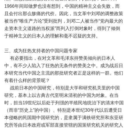
1966年间却做梦也没有想到，中国的精神主义会失败，而
且会付出那么惨痛的代价。因此，当文革中刘邓的调整政策
被当作“唯生产力论”受到批判，刘邓二人被当作“党内最大的
走资本主义道路的当权派”而列入打倒对象时，得到了倾倒
于精神主义的日本人的理解和毫不迟疑的支持。
三、成为狂热支持者的中国问题专家
有必要指出，在对文革和毛泽东持赞美倾向的日本人
中，有不少人陷入了狂热的无条件的赞美之中。成为战后日
本研究当代中国之主流的那批研究者正是这样的一群。他们
有着什么样的背景呢？
战前日本的中国研究，特别是大学和研究机关里的中国
研究，基本上以古典古代至明末清初的中国为对象。在当
时，担当19世纪以后处于列强的半殖民地统治下的清末中国
（而非“历史上”的中国）、特别是本世纪30年代以后遭受日
本侵略的民国期中国研究的，是隶属于满铁研究所和东亚研
究所等由日本政府或军部直接管辖的国策研究机关的研究人