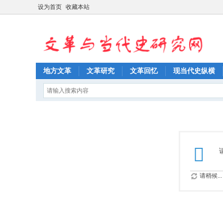
设为首页
收藏本站
地方文革
文革研究
文革回忆
现当代史纵横
请稍候...