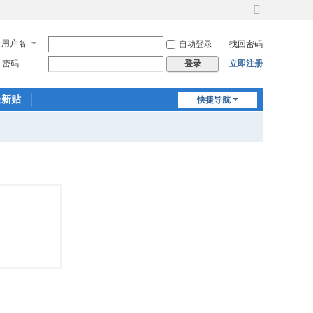
切
换
用户名
自动登录
找回密码
到
宽
密码
立即注册
登录
版
最新贴
快捷导航