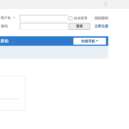
切
换
用户名
自动登录
找回密码
到
宽
密码
立即注册
登录
版
最新贴
快捷导航