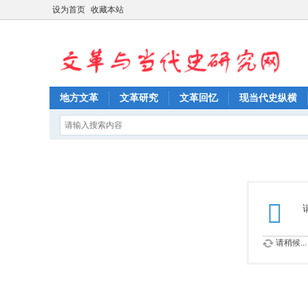
设为首页
收藏本站
地方文革
文革研究
文革回忆
现当代史纵横
请稍候...