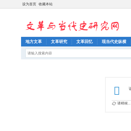
设为首页
收藏本站
地方文革
文革研究
文革回忆
现当代史纵横
请稍候...