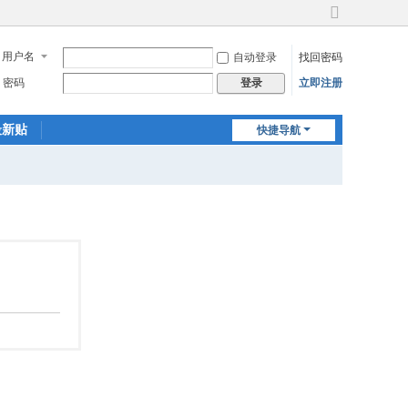
切
换
用户名
自动登录
找回密码
到
宽
密码
立即注册
登录
版
最新贴
快捷导航