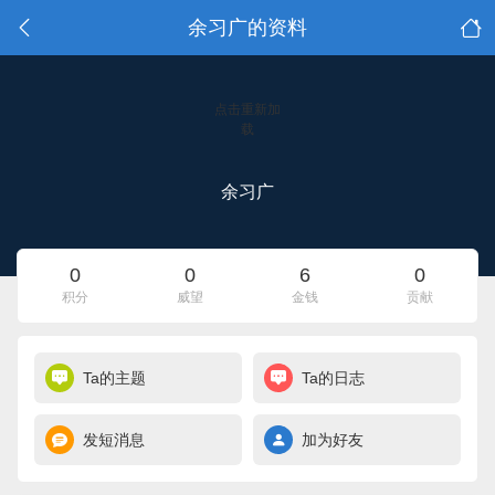
余习广的资料
点击重新加
载
余习广
0
0
6
0
积分
威望
金钱
贡献
Ta的主题
Ta的日志
发短消息
加为好友