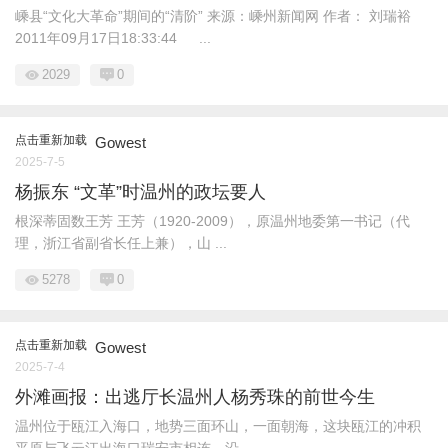
嵊县“文化大革命”期间的“清阶” 来源：嵊州新闻网 作者： 刘瑞裕
2011年09月17日18:33:44 ...
2029
0
点击重新加载
Gowest
2025-7-5
杨振东 “文革”时温州的政坛要人
根深蒂固数王芳 王芳（1920-2009），原温州地委第一书记（代
理，浙江省副省长任上兼），山 ...
5278
0
点击重新加载
Gowest
2025-7-4
外滩画报：出逃厅长温州人杨秀珠的前世今生
温州位于瓯江入海口，地势三面环山，一面朝海，这块瓯江的冲积