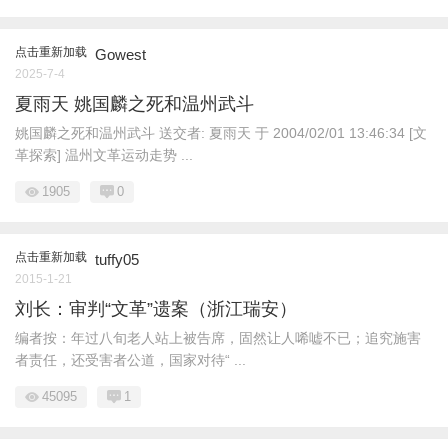
点击重新加载
Gowest
2025-7-4
夏雨天 姚国麟之死和温州武斗
姚国麟之死和温州武斗 送交者: 夏雨天 于 2004/02/01 13:46:34 [文
革探索] 温州文革运动走势 ...
1905
0
点击重新加载
tuffy05
2015-1-21
刘长：审判“文革”遗案（浙江瑞安）
编者按：年过八旬老人站上被告席，固然让人唏嘘不已；追究施害
者责任，还受害者公道，国家对待“ ...
45095
1