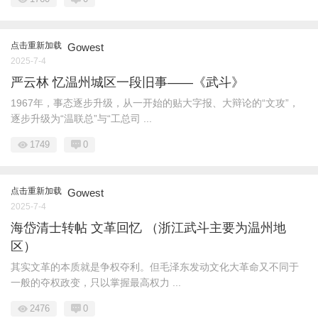
点击重新加载
Gowest
2025-7-4
严云林 忆温州城区一段旧事——《武斗》
1967年，事态逐步升级，从一开始的贴大字报、大辩论的“文攻”，
逐步升级为“温联总”与“工总司 ...
1749
0
点击重新加载
Gowest
2025-7-4
海岱清士转帖 文革回忆 （浙江武斗主要为温州地
区）
其实文革的本质就是争权夺利。但毛泽东发动文化大革命又不同于
一般的夺权政变，只以掌握最高权力 ...
2476
0