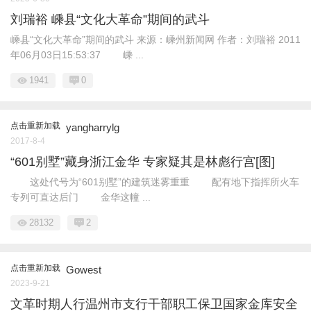
刘瑞裕 嵊县“文化大革命”期间的武斗
嵊县“文化大革命”期间的武斗 来源：嵊州新闻网 作者：刘瑞裕 2011
年06月03日15:53:37 嵊 ...
1941
0
点击重新加载
yangharrylg
2017-8-4
“601别墅”藏身浙江金华 专家疑其是林彪行宫[图]
这处代号为“601别墅”的建筑迷雾重重 配有地下指挥所火车
专列可直达后门 金华这幢 ...
28132
2
点击重新加载
Gowest
2023-9-21
文革时期人行温州市支行干部职工保卫国家金库安全