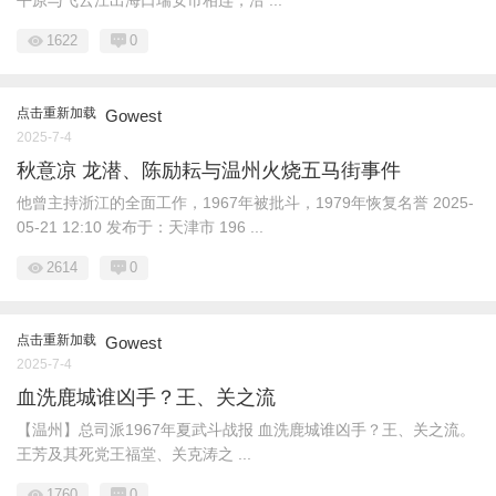
平原与飞云江出海口瑞安市相连，沿 ...
1622
0
点击重新加载
Gowest
2025-7-4
秋意凉 龙潜、陈励耘与温州火烧五马街事件
他曾主持浙江的全面工作，1967年被批斗，1979年恢复名誉 2025-
05-21 12:10 发布于：天津市 196 ...
2614
0
点击重新加载
Gowest
2025-7-4
血洗鹿城谁凶手？王、关之流
【温州】总司派1967年夏武斗战报 血洗鹿城谁凶手？王、关之流。
王芳及其死党王福堂、关克涛之 ...
1760
0