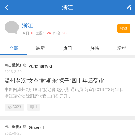
浙江
浙江
收藏
今日:
0
主题:
124
排名:
26
全部
最新
热门
热帖
精华
点击重新加载
yangharrylg
2013-2-20
温州老汉“文革”时期杀“探子”四十年后受审
中新网温州2月19日电(记者 赵小燕 通讯员 芮宣)2013年2月18日，
浙江瑞安法院刑庭法官上门公开开 ...
5923
1
点击重新加载
Gowest
2025-9-28