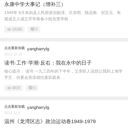
永康中学大事记（增补三）
1949年 8月末由县人民府派倪贻泽、吕东明、陈品衡、倪宝元、朱
观成五人成立开学筹备小组负责学校 ...
19186
0
点击重新加载
yangharrylg
2012-11-12
读书·工作·学潮·反右：我在永中的日子
核心提示： 读书 一九三四年的下半年，父亲听人说想让我到上海学
手艺，但要会英语就托童跃庭表 ...
4819
0
点击重新加载
yangharrylg
2012-11-1
温州《龙湾区志》政治运动卷1949-1979