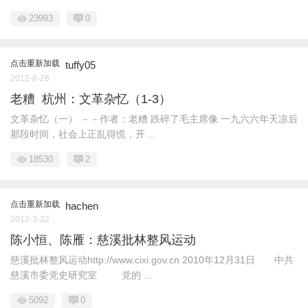
23993
0
点击重新加载
tuffy05
2012-8-26
老糟 杭州：文革杂忆（1-3）
文革杂忆（一） －－作者：老糟 跌碎了毛主席像 一九六六年天凉后
那段时间，社会上正乱得慌，开 ...
18530
2
点击重新加载
hachen
2012-3-22
陈小恒、陈雁：慈溪批林整风运动
慈溪批林整风运动http://www.cixi.gov.cn 2010年12月31日 中共
慈溪市委党史研究室 党的 ...
5092
0