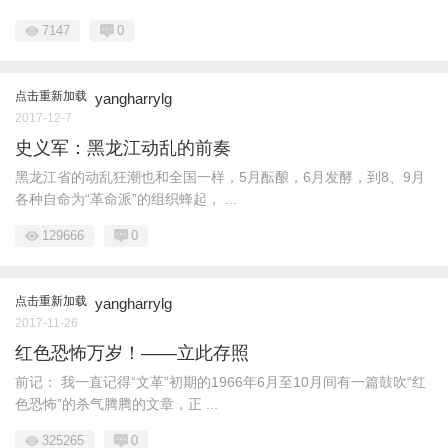
7147
0
点击重新加载
yangharrylg
2017-12-7
史义军：黑龙江动乱的前奏
黑龙江省的动乱狂潮也和全国一样，5月酝酿，6月发酵，到8、9月
各种自命为“革命派”的组织蜂起， ...
129666
0
点击重新加载
yangharrylg
2017-11-26
红色恐怖万岁！——立此存照
前记： 我一直记得“文革”初期的1966年6月至10月间有一篇鼓吹“红
色恐怖”的杀气腾腾的文章，正 ...
325265
0