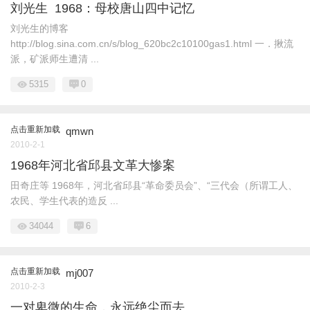
刘光生 1968：母校唐山四中记忆
刘光生的博客
http://blog.sina.com.cn/s/blog_620bc2c10100gas1.html 一．揪流
派，矿派师生遭清 ...
5315
0
点击重新加载
qmwn
2010-2-1
1968年河北省邱县文革大惨案
田奇庄等 1968年，河北省邱县“革命委员会”、“三代会（所谓工人、
农民、学生代表的造反 ...
34044
6
点击重新加载
mj007
2010-2-3
一对卑微的生命，永远绝尘而去