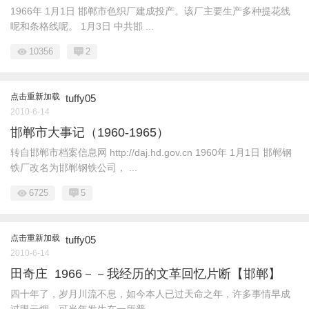
1966年 1月1日 邯郸市色织厂建成投产。该厂主要生产多种提花线
呢和条格线呢。 1月3日 中共邯 ...
10356
2
点击重新加载
tuffy05
2010-6-14
邯郸市大事记（1960-1965）
转自邯郸市档案信息网 http://daj.hd.gov.cn 1960年 1月1日 邯郸钢
铁厂改名为邯郸钢铁公司， ...
6725
5
点击重新加载
tuffy05
2010-6-14
田奇庄 1966－－我经历的文革回忆片断【邯郸】
四十年了，岁月川流不息，如今本人已过天命之年，许多事情早成