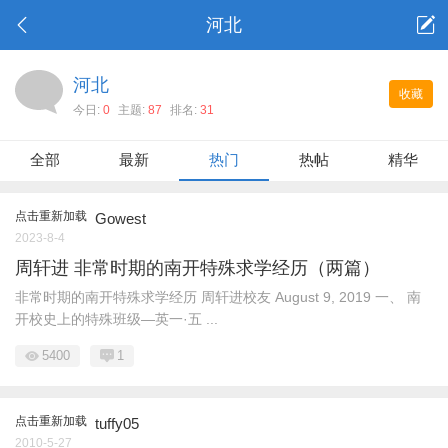
河北
河北
收藏
今日:
0
主题:
87
排名:
31
全部
最新
热门
热帖
精华
点击重新加载
Gowest
2023-8-4
周轩进 非常时期的南开特殊求学经历（两篇）
非常时期的南开特殊求学经历 周轩进校友 August 9, 2019 一、 南
开校史上的特殊班级—英一·五 ...
5400
1
点击重新加载
tuffy05
2010-5-27