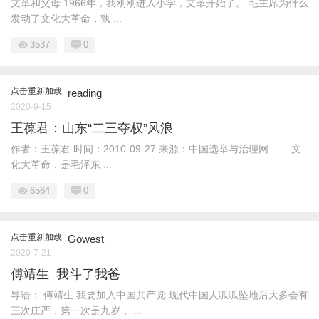
文革和父母 1966年，我刚刚进入小学，文革开始了。 毛主席为什么
发动了文化大革命，孰 ...
3537
0
点击重新加载
reading
2020-9-15
王葆君：山东“二三夺权”风浪
作者：王葆君 时间：2010-09-27 来源：中国选举与治理网 文
化大革命，是毛泽东 ...
6564
0
点击重新加载
Gowest
2020-7-21
傅靖生 我斗了我爸
导语： 傅靖生 我要加入中国共产党 现代中国人呱呱坠地后大多会有
三次庄严，第一次是九岁， ...