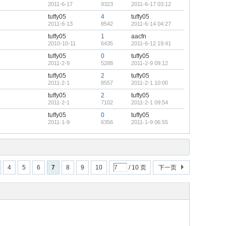
2011-6-17
9323
2011-6-17 03:12
tuffy05
4
tuffy05
2011-6-13
8542
2011-6-14 04:27
tuffy05
1
aacfn
2010-10-11
6435
2011-6-12 19:41
tuffy05
0
tuffy05
2011-2-9
5288
2011-2-9 09:12
tuffy05
2
tuffy05
2011-2-1
8557
2011-2-1 10:00
tuffy05
2
tuffy05
2011-2-1
7102
2011-2-1 09:54
tuffy05
0
tuffy05
2011-1-9
6356
2011-1-9 06:55
4
5
6
7
8
9
10
/ 10 页
下一页