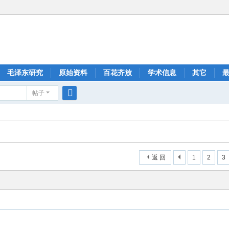
毛泽东研究
原始资料
百花齐放
学术信息
其它
帖子
搜
索
返 回
1
2
3