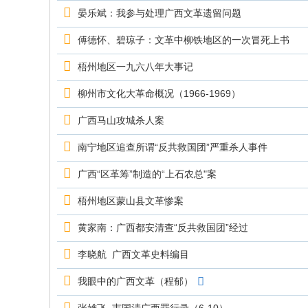
究
晏乐斌：我参与处理广西文革遗留问题
网
傅德怀、碧琼子：文革中柳铁地区的一次冒死上书
梧州地区一九六八年大事记
柳州市文化大革命概况（1966-1969）
广西马山攻城杀人案
南宁地区追查所谓“反共救国团”严重杀人事件
广西“区革筹”制造的“上石农总"案
梧州地区蒙山县文革惨案
黄家南：广西都安清查“反共救国团”经过
李晓航 广西文革史料编目
我眼中的广西文革（程郁）