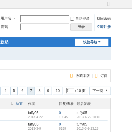
切
换
用户名
自动登录
找回密码
到
宽
密码
立即注册
登录
版
最新贴
快捷导航
收藏本版
|
订阅
4
5
6
7
8
9
10
/ 10 页
下一页
新窗
作者
回复/查看
最后发表
tuffy05
0
tuffy05
2013-4-22
19645
2013-4-22 10:40
tuffy05
0
tuffy05
2013-3-9
8159
2013-3-9 23:28