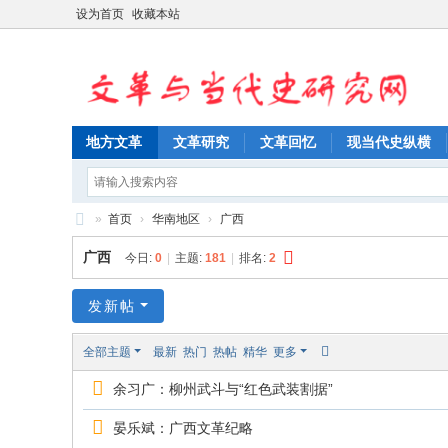
设为首页
收藏本站
地方文革
文革研究
文革回忆
现当代史纵横
»
首页
›
华南地区
›
广西
文
广西
今日:
0
|
主题:
181
|
排名:
2
革
与
发新帖
当
全部主题
最新
热门
热帖
精华
更多
代
余习广：柳州武斗与“红色武装割据”
史
研
晏乐斌：广西文革纪略