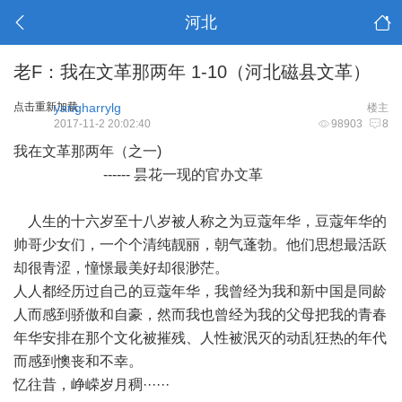
河北
老F：我在文革那两年 1-10（河北磁县文革）
点击重新加载
yangharrylg
楼主
2017-11-2 20:02:40
98903
8
我在文革那两年（之一)
------ 昙花一现的官办文革
人生的十六岁至十八岁被人称之为豆蔻年华，豆蔻年华的
帅哥少女们，一个个清纯靓丽，朝气蓬勃。他们思想最活跃
却很青涩，憧憬最美好却很渺茫。
人人都经历过自己的豆蔻年华，我曾经为我和新中国是同龄
人而感到骄傲和自豪，然而我也曾经为我的父母把我的青春
年华安排在那个文化被摧残、人性被泯灭的动乱狂热的年代
而感到懊丧和不幸。
忆往昔，峥嵘岁月稠······