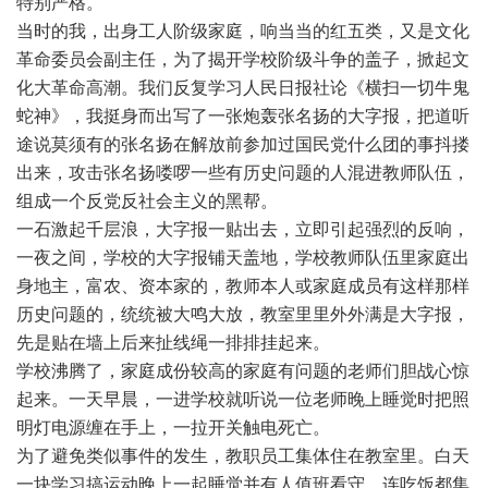
特别严格。
当时的我，出身工人阶级家庭，响当当的红五类，又是文化
革命委员会副主任，为了揭开学校阶级斗争的盖子，掀起文
化大革命高潮。我们反复学习人民日报社论《横扫一切牛鬼
蛇神》，我挺身而出写了一张炮轰张名扬的大字报，把道听
途说莫须有的张名扬在解放前参加过国民党什么团的事抖搂
出来，攻击张名扬喽啰一些有历史问题的人混进教师队伍，
组成一个反党反社会主义的黑帮。
一石激起千层浪，大字报一贴出去，立即引起强烈的反响，
一夜之间，学校的大字报铺天盖地，学校教师队伍里家庭出
身地主，富农、资本家的，教师本人或家庭成员有这样那样
历史问题的，统统被大鸣大放，教室里里外外满是大字报，
先是贴在墙上后来扯线绳一排排挂起来。
学校沸腾了，家庭成份较高的家庭有问题的老师们胆战心惊
起来。一天早晨，一进学校就听说一位老师晚上睡觉时把照
明灯电源缠在手上，一拉开关触电死亡。
为了避免类似事件的发生，教职员工集体住在教室里。白天
一块学习搞运动晚上一起睡觉并有人值班看守，连吃饭都集