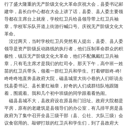
行了盛大隆重的无产阶级文化大革命庆祝大会，县委书记郝
建华，县长白中心都在大会上讲了话，县委、县人委主要领
导都在主席台上就座，学校红卫兵给县领导带上红卫兵袖
章，学校军乐队开道上街游行喊口号。庆祝无产阶级文化大
革命。
没过两天，当时学校红卫兵突然有人提出，县委、县人委
领导是资产阶级反动路线的执行者，他们压制革命群众的积
极性，镇压无产阶级文化大革命，他们不配佩戴红卫兵袖
章，只有毛主席才是我们的红司令。那天下午，高中班一姓
苗的红卫兵带头，领着一群红卫兵和学生。打着锣鼓咚-咚!
咚咚咚地直奔县政府大院，磁县城里大街小巷的人们听说去
找县委书记、县长要红袖章，好奇的人们成群结队地跟随
着，围观着。我和几个初中班级的同学跟着看热闹。
磁县县城不大，县政府设在原县衙门旧址。政府大院都是
平房，原有的老建筑是县领导们的办公室，有几排平房是县
政府为了集中召开全县三级干部（县、公社、大队三级）会
议食宿用的。敲锣打鼓的红卫兵和学生们，到了县政府大