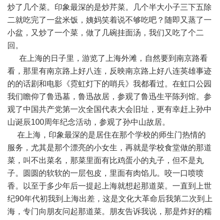
炒了几个菜。印象最深的是炒芹菜。几个半大小子三下五除
二就吃完了一盆米饭，姨妈笑着说不够吃吧？随即又蒸了一
小盆，又炒了一个菜，做了几碗挂面汤，我们又吃了个二
回。
在上海的日子里，游览了上海外滩，自然要到南京路看
看，那里有南京路上好八连，反映南京路上好八连英雄事迹
的的话剧和电影《霓虹灯下的哨兵》我都看过。在虹口公园
我们瞻仰了鲁迅墓，鲁迅故居，参观了鲁迅生平陈列馆。参
观了中国共产党第一次全国代表大会旧址，更有幸赶上孙中
山诞辰100周年纪念活动，参观了孙中山故居。
在上海，印象最深的是居住在那个学校的师生门热情的
服务，尤其是那个漂亮的小女生，再就是学校食堂做的那道
菜，叫不出菜名，那菜里面有比鸡蛋小的丸子，但不是丸
子。圆圆的软软的一层包皮，里面有肉馅儿。咬一口喷喷
香。以至于多少年后一提起上海就想起那道菜。一直到上世
纪90年代初我到上海出差，这是文化大革命后我第二次到上
海，专门向朋友问起那道菜。朋友告诉我说，那是炸好的糯