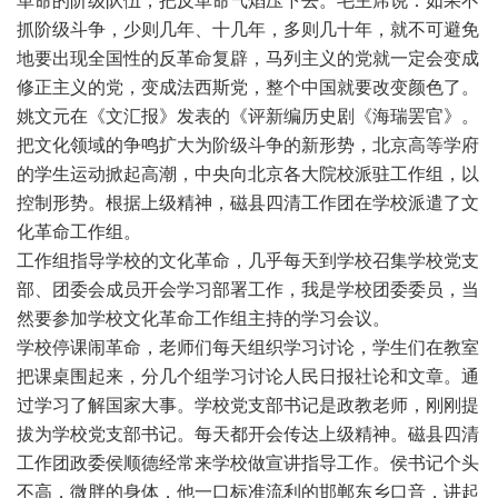
革命的阶级队伍，把反革命气焰压下去。毛主席说：如果不
抓阶级斗争，少则几年、十几年，多则几十年，就不可避免
地要出现全国性的反革命复辟，马列主义的党就一定会变成
修正主义的党，变成法西斯党，整个中国就要改变颜色了。
姚文元在《文汇报》发表的《评新编历史剧《海瑞罢官》。
把文化领域的争鸣扩大为阶级斗争的新形势，北京高等学府
的学生运动掀起高潮，中央向北京各大院校派驻工作组，以
控制形势。根据上级精神，磁县四清工作团在学校派遣了文
化革命工作组。
工作组指导学校的文化革命，几乎每天到学校召集学校党支
部、团委会成员开会学习部署工作，我是学校团委委员，当
然要参加学校文化革命工作组主持的学习会议。
学校停课闹革命，老师们每天组织学习讨论，学生们在教室
把课桌围起来，分几个组学习讨论人民日报社论和文章。通
过学习了解国家大事。学校党支部书记是政教老师，刚刚提
拔为学校党支部书记。每天都开会传达上级精神。磁县四清
工作团政委侯顺德经常来学校做宣讲指导工作。侯书记个头
不高，微胖的身体，他一口标准流利的邯郸东乡口音，讲起