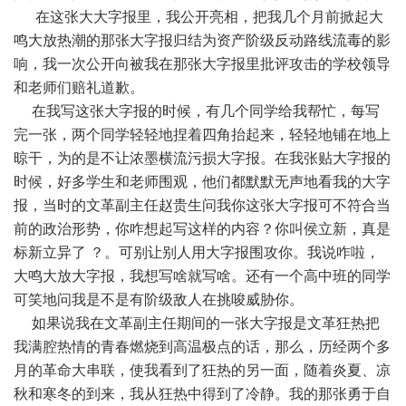
在这张大大字报里，我公开亮相，把我几个月前掀起大
鸣大放热潮的那张大字报归结为资产阶级反动路线流毒的影
响，我一次公开向被我在那张大字报里批评攻击的学校领导
和老师们赔礼道歉。
在我写这张大字报的时候，有几个同学给我帮忙，每写
完一张，两个同学轻轻地捏着四角抬起来，轻轻地铺在地上
晾干，为的是不让浓墨横流污损大字报。在我张贴大字报的
时候，好多学生和老师围观，他们都默默无声地看我的大字
报，当时的文革副主任赵贵生问我你这张大字报可不符合当
前的政治形势，你咋想起写这样的内容？你叫侯立新，真是
标新立异了 ？。可别让别人用大字报围攻你。我说咋啦，
大鸣大放大字报，我想写啥就写啥。还有一个高中班的同学
可笑地问我是不是有阶级敌人在挑唆威胁你。
如果说我在文革副主任期间的一张大字报是文革狂热把
我满腔热情的青春燃烧到高温极点的话，那么，历经两个多
月的革命大串联，使我看到了狂热的另一面，随着炎夏、凉
秋和寒冬的到来，我从狂热中得到了冷静。我的那张勇于自