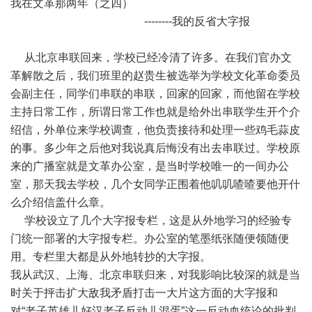
我在文革那两年（之四）
--------我的反省大字报
从北京串联回来，学校已经冷清了许多。在我们官办文
革解散之后，我们班里的赵贵生被选举为学校文化革命委员
会副主任，同学们串联的串联，回家的回家，而他留在学校
主持日常工作，所谓日常工作也就是给外出串联学生开个介
绍信，外单位来学校调查，他负责接待和处理一些鸡毛蒜皮
的事。多少年之后他对我说真后悔没有出去串联过。学校原
来的广播室就是文革办公室，是当时学校唯一的一间办公
室，那天我去学校，几个女同学正围着他叽叽喳喳要他开什
么介绍信盖什么章。
学校设立了几个大字报专栏，这是从外地学习的经验专
门统一部署的大字报专栏。办公室的笔墨纸张随便领随便
用。专栏里大都是从外地转抄的大字报。
我从武汉、上海、北京串联归来，对我影响比较深的就是当
时关于抨击扩大敌我矛盾打击一大片这方面的大字报和
对“老子英雄儿好汉老子反动儿混蛋”这一反动血统论的批判