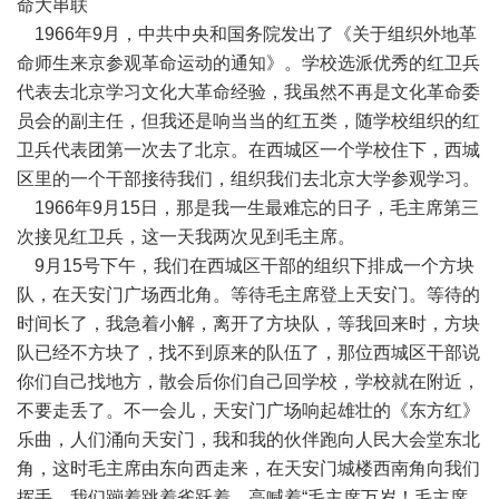
命大串联
1966年9月，中共中央和国务院发出了《关于组织外地革
命师生来京参观革命运动的通知》。学校选派优秀的红卫兵
代表去北京学习文化大革命经验，我虽然不再是文化革命委
员会的副主任，但我还是响当当的红五类，随学校组织的红
卫兵代表团第一次去了北京。在西城区一个学校住下，西城
区里的一个干部接待我们，组织我们去北京大学参观学习。
1966年9月15日，那是我一生最难忘的日子，毛主席第三
次接见红卫兵，这一天我两次见到毛主席。
9月15号下午，我们在西城区干部的组织下排成一个方块
队，在天安门广场西北角。等待毛主席登上天安门。等待的
时间长了，我急着小解，离开了方块队，等我回来时，方块
队已经不方块了，找不到原来的队伍了，那位西城区干部说
你们自己找地方，散会后你们自己回学校，学校就在附近，
不要走丢了。不一会儿，天安门广场响起雄壮的《东方红》
乐曲，人们涌向天安门，我和我的伙伴跑向人民大会堂东北
角，这时毛主席由东向西走来，在天安门城楼西南角向我们
挥手，我们蹦着跳着雀跃着，高喊着“毛主席万岁！毛主席