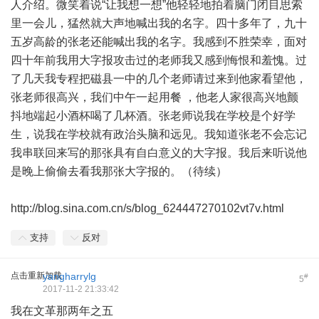
人介绍。微笑着说“让我想一想”他轻轻地拍着脑门闭目思索
里一会儿，猛然就大声地喊出我的名字。四十多年了，九十
五岁高龄的张老还能喊出我的名字。我感到不胜荣幸，面对
四十年前我用大字报攻击过的老师我又感到悔恨和羞愧。过
了几天我专程把磁县一中的几个老师请过来到他家看望他，
张老师很高兴，我们中午一起用餐 ，他老人家很高兴地颤
抖地端起小酒杯喝了几杯酒。张老师说我在学校是个好学
生，说我在学校就有政治头脑和远见。我知道张老不会忘记
我串联回来写的那张具有自白意义的大字报。我后来听说他
是晚上偷偷去看我那张大字报的。（待续）
http://blog.sina.com.cn/s/blog_624447270102vt7v.html
支持
反对
点击重新加载
yangharrylg
#
5
2017-11-2 21:33:42
我在文革那两年之五