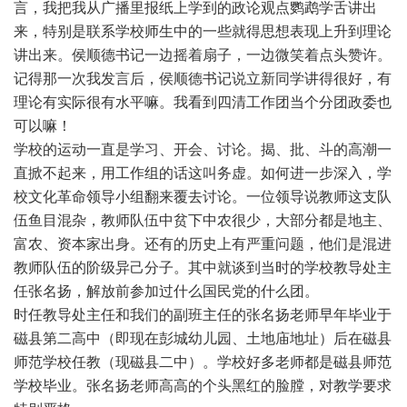
言，我把我从广播里报纸上学到的政论观点鹦鹉学舌讲出
来，特别是联系学校师生中的一些就得思想表现上升到理论
讲出来。侯顺德书记一边摇着扇子，一边微笑着点头赞许。
记得那一次我发言后，侯顺德书记说立新同学讲得很好，有
理论有实际很有水平嘛。我看到四清工作团当个分团政委也
可以嘛！
学校的运动一直是学习、开会、讨论。揭、批、斗的高潮一
直掀不起来，用工作组的话这叫务虚。如何进一步深入，学
校文化革命领导小组翻来覆去讨论。一位领导说教师这支队
伍鱼目混杂，教师队伍中贫下中农很少，大部分都是地主、
富农、资本家出身。还有的历史上有严重问题，他们是混进
教师队伍的阶级异己分子。其中就谈到当时的学校教导处主
任张名扬，解放前参加过什么国民党的什么团。
时任教导处主任和我们的副班主任的张名扬老师早年毕业于
磁县第二高中（即现在彭城幼儿园、土地庙地址）后在磁县
师范学校任教（现磁县二中）。学校好多老师都是磁县师范
学校毕业。张名扬老师高高的个头黑红的脸膛，对教学要求