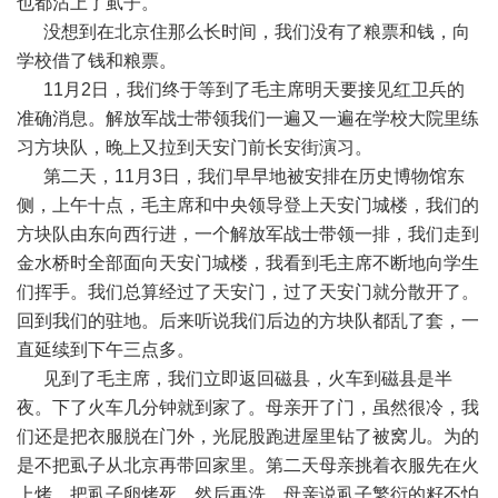
也都沾上了虱子。
没想到在北京住那么长时间，我们没有了粮票和钱，向
学校借了钱和粮票。
11月2日，我们终于等到了毛主席明天要接见红卫兵的
准确消息。解放军战士带领我们一遍又一遍在学校大院里练
习方块队，晚上又拉到天安门前长安街演习。
第二天，11月3日，我们早早地被安排在历史博物馆东
侧，上午十点，毛主席和中央领导登上天安门城楼，我们的
方块队由东向西行进，一个解放军战士带领一排，我们走到
金水桥时全部面向天安门城楼，我看到毛主席不断地向学生
们挥手。我们总算经过了天安门，过了天安门就分散开了。
回到我们的驻地。后来听说我们后边的方块队都乱了套，一
直延续到下午三点多。
见到了毛主席，我们立即返回磁县，火车到磁县是半
夜。下了火车几分钟就到家了。母亲开了门，虽然很冷，我
们还是把衣服脱在门外，光屁股跑进屋里钻了被窝儿。为的
是不把虱子从北京再带回家里。第二天母亲挑着衣服先在火
上烤，把虱子卵烤死，然后再洗。母亲说虱子繁衍的籽不怕