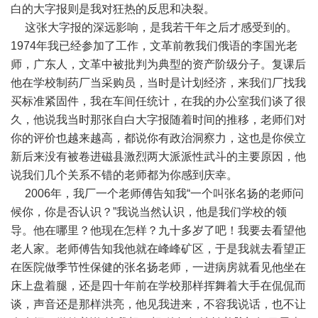
白的大字报则是我对狂热的反思和决裂。
这张大字报的深远影响，是我若干年之后才感受到的。
1974年我已经参加了工作，文革前教我们俄语的李国光老
师，广东人，文革中被批判为典型的资产阶级分子。复课后
他在学校制药厂当采购员，当时是计划经济，来我们厂找我
买标准紧固件，我在车间任统计，在我的办公室我们谈了很
久，他说我当时那张自白大字报随着时间的推移，老师们对
你的评价也越来越高，都说你有政治洞察力，这也是你侯立
新后来没有被卷进磁县激烈两大派派性武斗的主要原因，他
说我们几个关系不错的老师都为你感到庆幸。
2006年，我厂一个老师傅告知我“一个叫张名扬的老师问
候你，你是否认识？”我说当然认识，他是我们学校的领
导。他在哪里？他现在怎样？九十多岁了吧！我要去看望他
老人家。老师傅告知我他就在峰峰矿区，于是我就去看望正
在医院做季节性保健的张名扬老师，一进病房就看见他坐在
床上盘着腿，还是四十年前在学校那样挥舞着大手在侃侃而
谈，声音还是那样洪亮，他见我进来，不容我说话，也不让