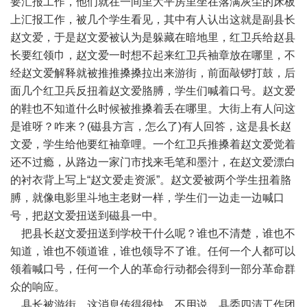
要汇报工作，他们就在一间里大平房里坐在落满灰尘的床板
上汇报工作，被几个学生看见，其中有人认出这就是副县长
赵文爱，于是赵文爱被认为是躲藏在暗地里，红卫兵给赵县
长要红领巾，赵文爱一时想不起来红卫兵袖章放在哪里，不
经赵文爱解释就被推推搡搡拉出来游街，前面敲锣打鼓，后
面几个红卫兵反扭着赵文爱胳膊，学生们喊着口号。赵文爱
的鞋也不知道什么时候被推搡着丢在哪里。大街上有人问这
是谁呀？咋来？(磁县方言，怎么了)有人回答，这是县长赵
文爱，学生给他要红袖章哩。一个红卫兵推搡着赵文爱觉着
还不过瘾，从路边一家门市找来毛笔和墨汁，在赵文爱漂白
的衬衣背上写上“赵文爱走资派”。赵文爱被两个学生扭着胳
膊，就像电影里斗地主老财一样，学生们一边走一边喊口
号，把赵文爱扭送到磁县一中。
把县长赵文爱扭送到学校干什么呢？谁也不清楚，谁也不
知道，谁也不领道谁，谁也领导不了谁。任何一个人都可以
领着喊口号，任何一个人的革命行动都会得到一部分革命群
众的响应。
县长被游街，这消息传得很快，不用说，县委四清工作团