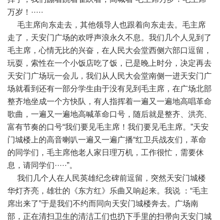
万岁！·····
毛主席向东走去，其他领导人也跟着向东走去。毛主席
走了，天安门广场的欢呼声浪永久不息。我们几个人见到了
毛主席，心情无比的兴奋，在人民大会堂西侧六部口逗留，
玩耍，索性在一个小饭店吃了饭，已是晚上时分，决定再去
天安门广场玩一会儿，我们从人民大会堂南侧一进天安门广
场就看到还有一部分学生由于没有见到毛主席，在广场北部
整齐地坐成一个方快队，有人指挥着一遍又一遍地高唱革命
歌曲，一遍又一遍地高喊革命口号，随后就是整齐、洪亮、
富有节奏的口号“我们要见毛主席！我们要见毛主席。”天安
门城楼上的高音喇叭一遍又一遍广播“红卫兵战友们，革命
的同学们，毛主席他老人家日理万机，工作很忙，需要休
息，请同学们·····”。
我们几个人在人民英雄纪念碑前逗留，突然天安门城楼
华灯齐亮，雄壮的《东方红》乐曲又响起来。我说 ：“毛主
席出来了”于是我们不约而同向天安门城楼奔去。广场南
部，正在清扫卫生的清洁工们也扔下手里的扫帚向天安门城