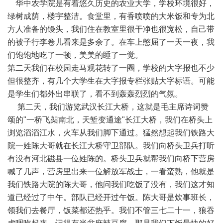
华中农学院是有着悠久历史的农业大学，学校环境很好，
绿树成荫，楼宇整洁。食堂里，有香喷喷的大米饭和专为北
方人准备的馒头，我们住在教室里很干净也很宽松，自己带
的被子行李卷儿看来是多余了。在车上憋屈了一天一夜，我
们饱饱地吃了一顿，美美的睡了一觉。
第二天我们在校园走马观花转了一圈，学校的大字报也不少
但很整齐，有几个大学生在大字报专栏张贴大字标语。可能
是学生们都外出串联了，看不到轰轰烈烈的气氛。
第二天，我们游览武汉长江大桥，这就是毛主席诗词赞
颂的"一桥飞架南北，天堑变通途"长江大桥，我们在桥头上
浏览滔滔江水，火车从我们脚下通过。猛然想起我们铁路大
院一姓陈大哥就在长江大桥守卫部队。我们向桥头卫兵打听
有没有河北磁县一位姓陈的。桥头卫兵就帮我们向桥下营房
喊了几声，营房里出来一位解放军战士，一看蛮熟，他就是
我们铁路大院的陈大哥，他问我们吃饭了没有，我们这才知
道已经过了中午。部队已经开过午饭。陈大哥是炊事班长，
领我们去餐厅，饭菜都还热乎。我们不管三七二十一，狼吞