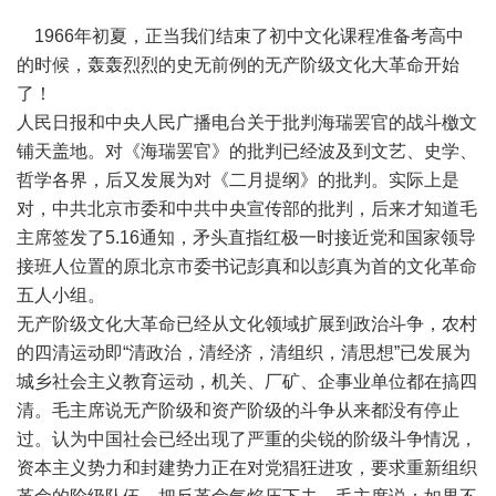
1966年初夏，正当我们结束了初中文化课程准备考高中
的时候，轰轰烈烈的史无前例的无产阶级文化大革命开始
了！
人民日报和中央人民广播电台关于批判海瑞罢官的战斗檄文
铺天盖地。对《海瑞罢官》的批判已经波及到文艺、史学、
哲学各界，后又发展为对《二月提纲》的批判。实际上是
对，中共北京市委和中共中央宣传部的批判，后来才知道毛
主席签发了5.16通知，矛头直指红极一时接近党和国家领导
接班人位置的原北京市委书记彭真和以彭真为首的文化革命
五人小组。
无产阶级文化大革命已经从文化领域扩展到政治斗争，农村
的四清运动即“清政治，清经济，清组织，清思想”已发展为
城乡社会主义教育运动，机关、厂矿、企事业单位都在搞四
清。毛主席说无产阶级和资产阶级的斗争从来都没有停止
过。认为中国社会已经出现了严重的尖锐的阶级斗争情况，
资本主义势力和封建势力正在对党猖狂进攻，要求重新组织