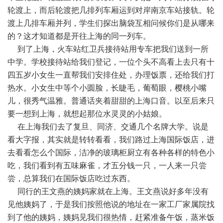
轮渡上，而后轮渡把几排列车厢运到对岸南京车站接轨。轮
渡上几排车厢并列，学生们探出脑袋互相问候你们是从哪来
的？这才知道都是开往上海的同一列车。
到了上海，火车站红卫兵接待站用专车把我们送到一所
中学。学校接待站给我们登记，一位个头不高看上去只有十
四五岁小女生一直帮我们安排住处，办理饭票，还给我们打
热水。小女生中等个小圆脸，长睫毛，葡萄眼，樱桃小嘴
儿，很秀气温雅。普通话夹着甜甜的上海口音。以至后来只
要一想到上海，就想起那位水灵灵的小姑娘。
在上海我们去了复旦、同济、交通几个名牌大学。说是
看大字报，其实就是转转看看，我们路过上海国际饭店，进
去看看怎么个国际，洁净的玻璃柜厨立有各种各样的特色小
吃，我们看到有五味麻雀，才五分钱一只，一人来一只尝
尝，总算我们在国际饭店吃过东西。
同行的王文燕的姨妈家就在上海。王文燕说好多年没有
见他姨妈了，于是我们按照他说的地址在一家工厂家属院找
到了他的姨妈，姨妈见我们很热情，赶紧准备午饭，蒸米饭