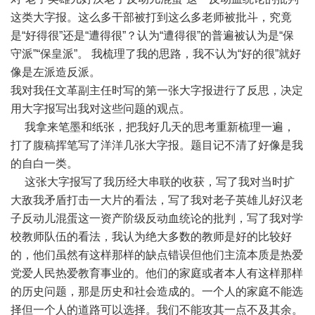
这类大字报。这么多干部被打到这么多老师被批斗，究竟
是“好得很”还是“遭得很”？认为“遭得很”的普遍被认为是“保
守派”“保皇派”。 我梳理了我的思路，我不认为“好的很”就好
像是左派造反派。
我对我任文革副主任时写的第一张大字报进行了反思，决定
用大字报写出我对这些问题的观点。
我拿来笔墨和纸张，把我好几天的思考重新梳理一遍，
打了腹稿挥笔写了洋洋几张大字报。题目记不清了好像是我
的自白一类。
这张大字报写了我历经大串联的收获，写了我对当时扩
大敌我矛盾打击一大片的看法，写了我对老子英雄儿好汉老
子反动儿混蛋这一资产阶级反动血统论的批判，写了我对学
校教师队伍的看法，我认为绝大多数的教师是好的比较好
的，他们虽然有这样那样的缺点错误但他们主流本质是热爱
党爱人民热爱教育事业的。他们的家庭或者本人有这样那样
的历史问题，那是历史和社会造成的。一个人的家庭不能选
择但一个人的道路可以选择。我们不能攻其一点不及其余。