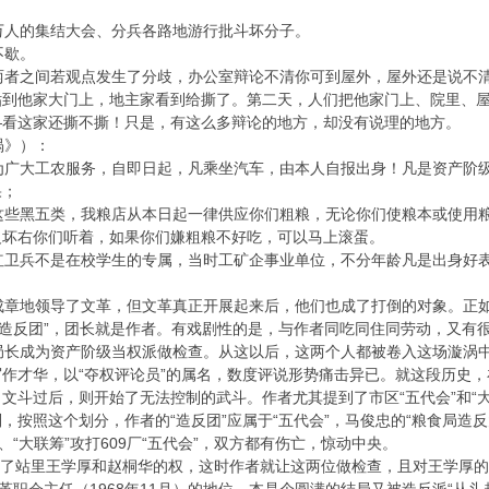
人的集结大会、分兵各路地游行批斗坏分子。
不歇。
者之间若观点发生了分歧，办公室辩论不清你可到屋外，屋外还是说不清
贴到他家大门上，地主家看到给撕了。第二天，人们把他家门上、院里、
—看这家还撕不撕！只是，有这么多辩论的地方，却没有说理的地方。
涡》）：
广大工农服务，自即日起，凡乘坐汽车，由本人自报出身！凡是资产阶级
果；
些黑五类，我粮店从本日起一律供应你们粗粮，无论你们使粮本或使用粮
反坏右你们听着，如果你们嫌粗粮不好吃，可以马上滚蛋。
卫兵不是在校学生的专属，当时工矿企事业单位，不分年龄凡是出身好表
地领导了文革，但文革真正开展起来后，他们也成了打倒的对象。正如前文
“造反团”，团长就是作者。有戏剧性的是，与作者同吃同住同劳动，又有很
局长成为资产阶级当权派做检查。从这以后，这两个人都被卷入这场漩涡
作才华，以“夺权评论员”的属名，数度评说形势痛击异已。就这段历史
文斗过后，则开始了无法控制的武斗。作者尤其提到了市区“五代会”和“
按照这个划分，作者的“造反团”应属于“五代会”，马俊忠的“粮食局造反大
、“大联筹”攻打609厂“五代会”，双方都有伤亡，惊动中央。
夺了站里王学厚和赵桐华的权，这时作者就让这两位做检查，且对王学厚