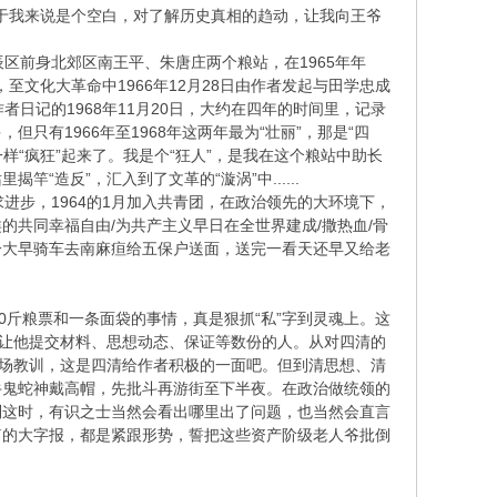
对于我来说是个空白，对了解历史真相的趋动，让我向王爷
前身北郊区南王平、朱唐庄两个粮站，在1965年年
，至文化大革命中1966年12月28日由作者发起与田学忠成
者日记的1968年11月20日，大约在四年的时间里，记录
有1966年至1968年这两年最为“壮丽”，那是“四
样“疯狂”起来了。我是个“狂人”，是我在这个粮站中助长
竿“造反”，汇入到了文革的“漩涡”中......
步，1964的1月加入共青团，在政治领先的大环境下，
共同幸福自由/为共产主义早日在全世界建成/撒热血/骨
一大早骑车去南麻疸给五保户送面，送完一看天还早又给老
斤粮票和一条面袋的事情，真是狠抓“私”字到灵魂上。这
，让他提交材料、思想动态、保证等数份的人。从对四清的
这场教训，这是四清给作者积极的一面吧。但到清思想、清
牛鬼蛇神戴高帽，先批斗再游街至下半夜。在政治做统领的
到这时，有识之士当然会看出哪里出了问题，也当然会直言
篇的大字报，都是紧跟形势，誓把这些资产阶级老人爷批倒