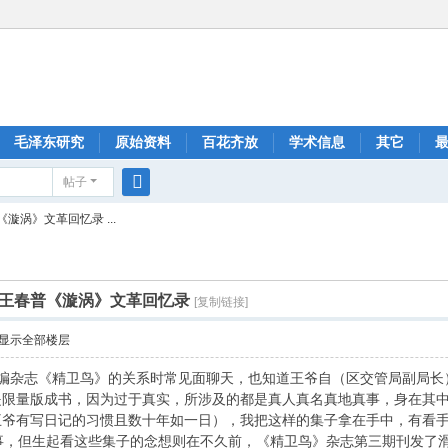
毛泽东研究
原始资料
百花齐放
学术信息
其它
帖子
搜
涡》文革回忆录 ...
索
王春普《漩涡》文革回忆录
[复制链接]
显示全部楼层
编杂志《精卫鸟》的关系时常见面聊天，也知道王爷自（区交管局副局长
是限量版成书，因为过于真实，所涉及的都是真人真名真地真事，身在其
王爷有写日记的习惯且数十年如一日），我把这样的集子拿在手中，有看
，但生起看这些集子的念想则在不久前，《精卫鸟》杂志第三期刊发了滑