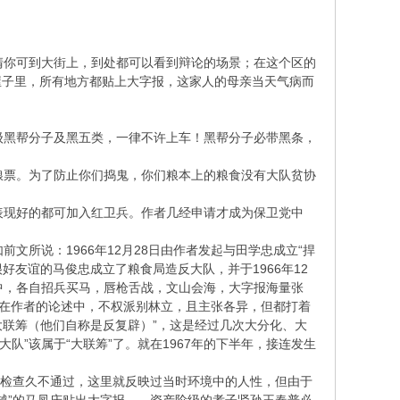
你可到大街上，到处都可以看到辩论的场景；在这个区的
屋子里，所有地方都贴上大字报，这家人的母亲当天气病而
黑帮分子及黑五类，一律不许上车！黑帮分子必带黑条，
票。为了防止你们捣鬼，你们粮本上的粮食没有大队贫协
现好的都可加入红卫兵。作者几经申请才成为保卫党中
所说：1966年12月28日由作者发起与田学忠成立“捍
好友谊的马俊忠成立了粮食局造反大队，并于1966年12
中，各自招兵买马，唇枪舌战，文山会海，大字报海量张
，在作者的论述中，不权派别林立，且主张各异，但都打着
大联筹（他们自称是反复辟）”，这是经过几次大分化、大
队”该属于“大联筹”了。就在1967年的下半年，接连发生
的检查久不通过，这里就反映过当时环境中的人性，但由于