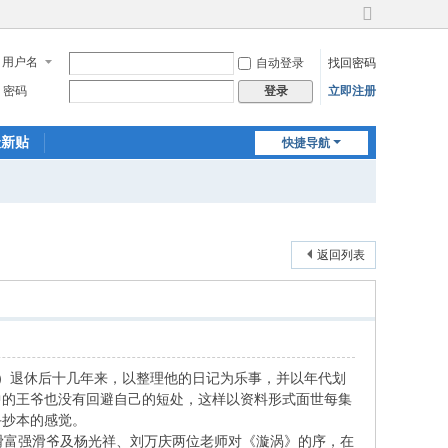
切
换
用户名
自动登录
找回密码
到
宽
密码
立即注册
登录
版
最新贴
快捷导航
返回列表
）退休后十几年来，以整理他的日记为乐事，并以年代划
中的王爷也没有回避自己的短处，这样以资料形式面世每集
手抄本的感觉。
富强滑爷及杨光祥、刘万庆两位老师对《漩涡》的序，在