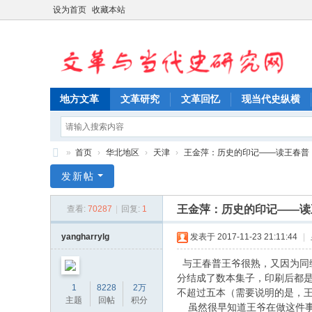
设为首页
收藏本站
地方文革
文革研究
文革回忆
现当代史纵横
»
首页
›
华北地区
›
天津
›
王金萍：历史的印记——读王春普《漩
文
发新帖
革
王金萍：历史的印记——读
查看:
70287
|
回复:
1
与
当
yangharrylg
发表于 2017-11-23 21:11:44
|
代
与王春普王爷很熟，又因为同
史
分结成了数本集子，印刷后都
1
8228
2万
不超过五本（需要说明的是，
研
主题
回帖
积分
虽然很早知道王爷在做这件事