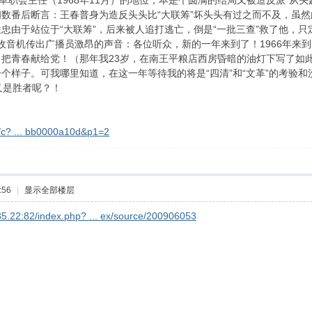
至革职会主任（1968年11月）的地位，本是个圆满的结局又被造反派“从
数番后断言：王春普身为造反头头比“大联筹”坏头头有过之而不及，虽
忠由于站位于“大联筹”，后来被人追打逃亡，倒是“一批三查”救了他，
音机传出广播员激昂的声音：各位听众，新的一年来到了！1966年来
把青春献给党！（那年我23岁，在南王平粮店西房昏暗的油灯下写了如此
个样子。可我哪里知道，在这一年等待我的将是“四清”和“文革”的考验和
是胜者呢？！
m/c? ... bb0000a10d&p1=2
:56
|
显示全部楼层
.85.22:82/index.php? ... ex/source/200906053