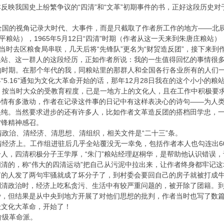
反映我国史上纷繁争议的“四清”和“文革”初期事件的书，正好这段历史
国的视角记录大时代、大事件，而是只截取了作者所工作的地方——北辰区
平粮站），1965年5月12日“四清”时期（作者从这一天来到朱唐庄粮站）
当时去区粮食局串联，几天后将“先锋队”更名为“财贸造反团”，接下来到作
站、这一群人的这段经历，正如作者所说：我的一生值得回忆的事情很多，但只
荡的时期。在那个年代的我，同粮站里的那群人和全国各行各业所有的人们一
“5.16”通知为文化大革命开始的话，那年12月28日我在的这个小小的粮站里揭
当时大众的受教育程度，已是一地方上的文化人，且在工作中积极要求进
情有多激动，作者在记录这件事的日记中有这样表决心的诗句——为人类的
很纯。当然要求进步的还有许多人，比如作者文革造反团的搭档田学忠，
雷锋精神感召。
政治、清经济、清思想、清组织，相关文件是“二十三”条。
济上。工作组进驻后几乎全站覆没无一幸免，包括作者本人也勾连出60
人，四清积极分子王学厚，“朱门”粮站经理赵桐华，是帮助他认识错误
清的，称“伟大的四清运动”把自己从污泥中拉出来，让作者终身都牢记
有的人发了两句牢骚就成了坏分子了，到村委会要回自己的房子就被打成
到清政治时，经济上吃私贪污、生活中有较严重问题的，被开除了团籍。
沙，但结果是从中央到地方开展了对他们思想的批判，作者当时也写了数
级文化大革命，开始了！
级革命派。