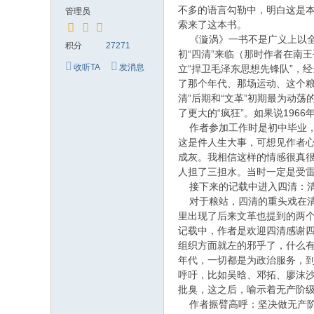
究
不多的语言勾勒中，明白这是本
管理员
网
索来了这本书。
《漩涡》一书不是广义上以全
积分
27271
初“四清”来临（那时作者在南王
收听TA
发消息
立“捍卫毛泽东思想先锋队”，经
了那个年代、那场运动、这个粮
清”后期和“文革”初期最为动
了更大的“疯狂”。如果说1966年
作者参加工作时是初中毕业，按
这是件人生大事，可想见作者心
成灰。我相信这样的情感很真
人担了三担水。当时一定是受
接下来的记载中进入四清：清
对于粮站，四清的重头戏在清经
里出现了后来文革也提到的两个
记载中，作者是欢迎四清感谢四
组织方面就左的邪乎了，什么
年代，一切都是为政治服务，
呼吁，比如吴晗、邓拓、廖沫
批臭，这之后，喻示着无产阶
作者振臂高呼：坚决做无产阶