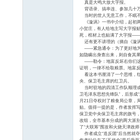
真是大鸣大放大字报。
背语录、搞串连、参加几十万
当时的世人无意工作，不眠
《漩涡》一书中介绍，起初两
小贺庄，有人给地主写大字报
死，棺材上也贴满了大字报—
还有更不讲理的（摘自《漩
——紧急通令：为了更好地为
如隐瞒出身查出来，则自食其
——勒令：地富反坏右你们这
证明，一律不给取粮票。地富
看这本书厘清了一个思维，红
央、保卫毛主席的红卫兵。
当时驻地的四清工作队顺理成章
卫毛泽东思想先锋队”，后形成
月21日夺权封了粮食局公章，
贴。值得一提的是，作者发挥写
保卫党中央保卫毛主席的旗号，
改组，全市基本分成的两大派别，
了“大联筹”围攻和火烧天津政师
作者成立“造反团”后当然就