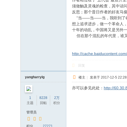
作者站位在了“五代会”最后升
须做触及灵魂的检查，其中诘问
反思；那个昔日作者的好友马俊
“当——当——当，我听到了收
想上追求进步，做一个革命人，
十年的动乱，中国将又是另外一
但在那个混乱的年代里，谁又
http://cache.baiducontent.co
回复
yangharrylg
楼主
|
发表于 2017-12-5 22:28
亦可以参见此处：
http://60.30
1
8228
2万
主题
回帖
积分
管理员
积分
27271