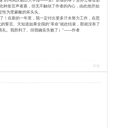
头越”的马凤庆贴出大字报——资产阶级的孝子贤孙王春普必
然此种发言声者寡，但无不触动了作者的内心，由此他开始
只定性为受蒙敝的坏头头。
到了！在新的一年里，我一定付出更多汗水努力工作，在思
的誓言。天知道如果全国的“革命”就此结束，那就没有了
洗礼。我胜利了。但我确实失败了）”——作者
举报