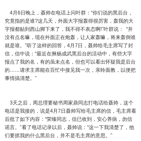
4月6日晚上，聂帅在电话上问叶群：“你们说的黑后台，
究竟指的是谁?这几天，外面大字报轰得很厉害，轰我的大
字报都贴到西山脚下来了，我不得不表态啊!"叶群说： “并
没有点名嘛，现在外面正在炮轰，让人家轰嘛，将来轰倒谁
就是谁。"听了这样的回答，4月7日，聂帅给毛主席写了封
信，信中说：“最近在揪杨成武黑后台的活动中，有些大字
报点了我的名，有的虽未点名，但也可以看出怀疑我是后台
的……请求主席能在百忙中接见我一次，亲聆面教，以便把
事情搞清楚。"
3天之后，周总理要秘书周家鼎同志打电话给聂帅，这个
电话是我接的，说是4月7日聂帅写给毛主席的信，毛主席看
后批了如下内容：“荣臻同志，信已收到，安心养病，勿信
谣言。"看了电话记录以后，聂帅说：“这一下我清楚了，他
们要抓我的什么黑后台，并不是毛主席的意思。"