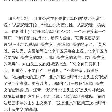
1970年1 2月，江青公然在有关北京军区的“华北会议"上
说：“从聂荣臻开始，华北山头有历史性。从聂荣臻、杨成
武、你郑维山(当时任北京军区司令员)，一个班底接着一个
班底。"他们“都出在华北，是坏人当道。”江青诬蔑聂荣
臻“从三七年起就搞山头主义，是华北山头的黑后台。”黄永
胜、吴法宪、谢富治等在北京军区党委会上说，北京军区有
必要“揭山头主义的罪行，批山头主义的危害，肃山头主义
的流毒”，“对山头主义必须揭深批透。”“总之你们要抓中
心、抓重点，不要什么问题都抓。"“不这样做，就很危
险。"在如此大的压力下，北京军区批判“华北山头主义"掀起
了第二个高潮。更有甚者，l 968年4月开展反“华北山头主
义"的运动以后，江青一伙说“华北山头主义"是反对林彪的。
林彪叛逃事件发生后，他们又说：“北京军区是林彪、陈伯
达经营多年的山头主义窝子。"这是北京军区第三次批判“华
北山头主义”的高潮。