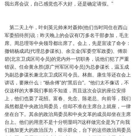
我出席会议，自己感觉也不大好，还是确定请假。"
第二天上午，叶剑英元帅来对聂帅(他们当时同住在西山
军委招待所)说：昨天晚上的会议有l万多名干部参加，毛主
席、周总理等中央领导都出席了。会上，先是宣读了命令：
撤销杨成武(代理总参谋长)、余立金(军委空军政委)、傅崇
碧(北京卫戍区司令员)的党内外一切职务，说他们犯了严重
错误。任命黄永胜(原广州军区司令员)为总参谋长，温玉成
为副总参谋长兼北京卫戍区司令员。林彪、康生等还在会上
讲话，要揪什么：“杨余傅"的“黑后台”。“他们太不像话，不
仅这样的大事我们事前不知道，而且这次会议的座位安排
上，他们也耍了花招。富春、先念、陈老总、向前等，我们
虽然都是中央政治局委员，但却不准在主席台上就座，一律
坐在台下。其余的政治局委员和中央文革的成员却坐在主席
台上。他们的用意不是十分明显吗?!这样做完全是为了向我
们施加更大的政治压力，暗示群众，台下的这些政治局委员