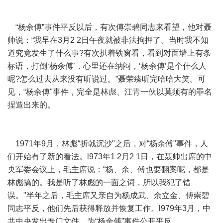
“杨余傅”事件平反以后，有次傅崇碧同志来看望，他对聂
帅说：“我早在3月2 2日午夜就被非法拘押了。当时我不知
道究竟发生了什么事?有次扒着铁窗看，看到对面墙上有条
标语，打倒‘杨余傅’，心里还在纳闷，‘杨余傅’是个什么人
呢?怎么过去从来没有听说过。”聂荣臻听完哈哈大笑。可
见，“杨余傅"事件，完全是林彪、江青一伙以莫须有的罪名
捏造出来的。
1971年9月，林彪“折戟沉沙"之后，对“杨余傅"事件，人
们开始有了新的看法。l973年1 2月2 1日，在聂帅出席的中
央军委会议上，毛主席说：“杨、余、傅也要翻案呢，都是
林彪搞的。我是听了林彪的一面之词，所以我犯了错
误。"半年之后，毛主席又亲自为杨成武、余立金、傅崇碧
同志平反，他们先后获得释放并恢复工作。l979年3月，中
共中央发出专门文件，为“杨余傅”事件公开平反。