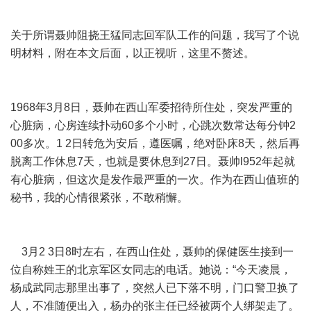
关于所谓聂帅阻挠王猛同志回军队工作的问题，我写了个说
明材料，附在本文后面，以正视听，这里不赘述。
1968年3月8日，聂帅在西山军委招待所住处，突发严重的
心脏病，心房连续扑动60多个小时，心跳次数常达每分钟2
00多次。1 2日转危为安后，遵医嘱，绝对卧床8天，然后再
脱离工作休息7天，也就是要休息到27日。聂帅l952年起就
有心脏病，但这次是发作最严重的一次。作为在西山值班的
秘书，我的心情很紧张，不敢稍懈。
3月2 3日8时左右，在西山住处，聂帅的保健医生接到一
位自称姓王的北京军区女同志的电话。她说：“今天凌晨，
杨成武同志那里出事了，突然人已下落不明，门口警卫换了
人，不准随便出入，杨办的张主任已经被两个人绑架走了。