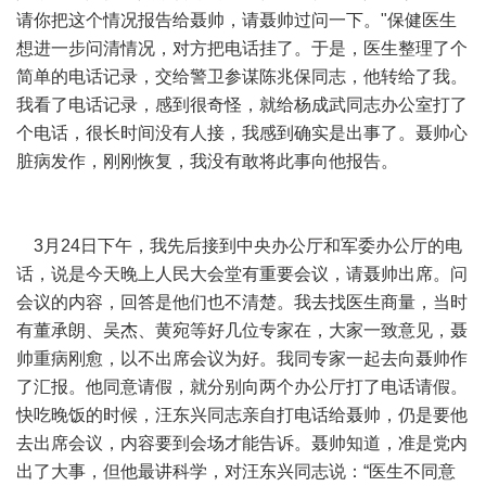
请你把这个情况报告给聂帅，请聂帅过问一下。"保健医生
想进一步问清情况，对方把电话挂了。于是，医生整理了个
简单的电话记录，交给警卫参谋陈兆保同志，他转给了我。
我看了电话记录，感到很奇怪，就给杨成武同志办公室打了
个电话，很长时间没有人接，我感到确实是出事了。聂帅心
脏病发作，刚刚恢复，我没有敢将此事向他报告。
3月24日下午，我先后接到中央办公厅和军委办公厅的电
话，说是今天晚上人民大会堂有重要会议，请聂帅出席。问
会议的内容，回答是他们也不清楚。我去找医生商量，当时
有董承朗、吴杰、黄宛等好几位专家在，大家一致意见，聂
帅重病刚愈，以不出席会议为好。我同专家一起去向聂帅作
了汇报。他同意请假，就分别向两个办公厅打了电话请假。
快吃晚饭的时候，汪东兴同志亲自打电话给聂帅，仍是要他
去出席会议，内容要到会场才能告诉。聂帅知道，准是党内
出了大事，但他最讲科学，对汪东兴同志说：“医生不同意