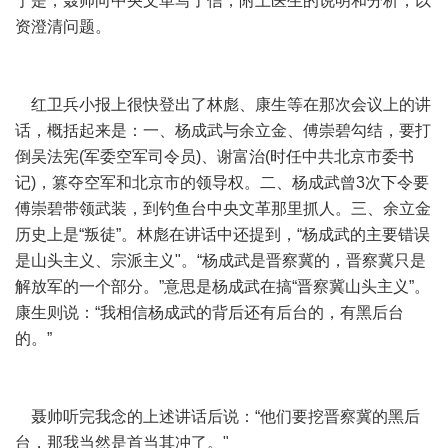
于是，聂帅向中央文革写了信，附上医生的说明和分析，以
资澄清问题。
红卫兵小报上很快登出了林彪、康生等在那次会议上的讲
话，概括起来是：一、杨成武与余立金、傅崇碧勾结，要打
倒吴法宪(军委空军司令员)、谢富治(时任中共北京市委书
记)，篡夺空军和北京市的领导权。二、杨成武曾3次下令要
傅崇碧带领武装，到钓鱼台中央文革那里抓人。三、余立金
历史上是“叛徒”。林彪在讲话中还提到，“杨成武的主要错误
是山头主义、宗派主义"。“杨成武是晋察冀的，晋察冀只是
解放军的一个部分。”意思是杨成武在搞“晋察冀山头主义”。
康生则说：“我相信杨成武的背后还有后台的，有黑后台
的。”
聂帅听完我念的上述讲话后说：“他们要挖晋察冀的黑后
台，那我当然是首当其冲了。"