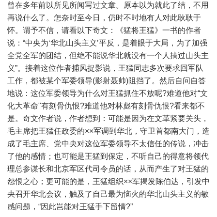
曾在多年前以所见所闻写过文章。原本以为就此了结，不用
再说什么了。怎奈时至今日，仍时不时地有人对此耿耿于
怀。谓予不信，请看以下奇文：《猛将王猛》一书的作者
说：“中央为‘华北山头主义’平反，是着眼于大局，为了加强
全党全军的团结，但绝不能说华北就没有一个人搞过山头主
义”。接着这位作者捕风捉影说，王猛同志多次要求回军队
工作，都被某个军委领导(影射聂帅)阻挡了。然后自问自答
地说：这位军委领导为什么对王猛抓住不放呢?难道他对“文
化大革命"有刻骨仇恨?难道他对林彪有刻骨仇恨?看来都不
是。奇文作者说，作者想到：可能是因为在文革紧要关头，
毛主席把王猛任政委的××军调到华北，守卫首都南大门，造
成了毛主席、党中央对这位军委领导不太信任的传说，冲击
了他的感情；也可能是王猛到保定，不听自己的得意将领代
理总参谋长和北京军区代司令员的话，从而产生了对王猛的
怨恨之心；更可能的是，王猛组织××军揭发陈伯达，引发中
央召开华北会议，触及了自己最为恼火的华北山头主义的敏
感问题，“因此岂能对王猛手下留情?”