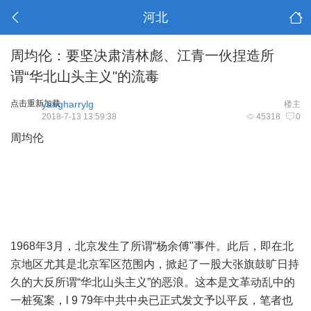
河北
周均伦：要坚决肃清林彪、江青一伙捏造所
谓“华北山头主义"的流毒
点击重新加载
yangharrylg
楼主
2018-7-13 13:59:38
45318
0
周均伦
1968年3月，北京发生了所谓“杨余傅"事件。此后，即在北
京地区尤其是北京军区范围内，掀起了一股大张旗鼓旷日持
久的大反所谓“华北山头主义”的恶浪。这本是文革动乱中的
一桩冤案，l 9 79年中共中央已正式发文予以平反，笔者也