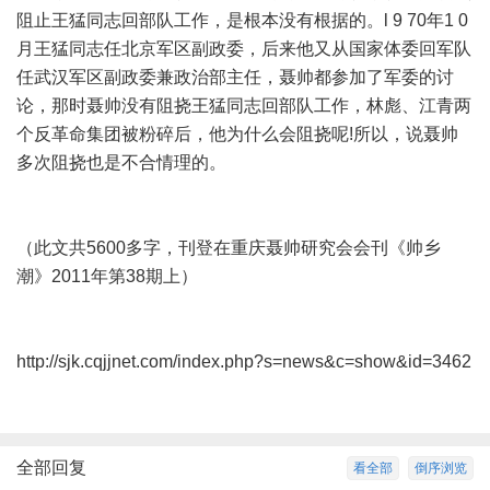
阻止王猛同志回部队工作，是根本没有根据的。l 9 70年1 0
月王猛同志任北京军区副政委，后来他又从国家体委回军队
任武汉军区副政委兼政治部主任，聂帅都参加了军委的讨
论，那时聂帅没有阻挠王猛同志回部队工作，林彪、江青两
个反革命集团被粉碎后，他为什么会阻挠呢!所以，说聂帅
多次阻挠也是不合情理的。
（此文共5600多字，刊登在重庆聂帅研究会会刊《帅乡
潮》2011年第38期上）
http://sjk.cqjjnet.com/index.php?s=news&c=show&id=3462
全部回复
看全部
倒序浏览