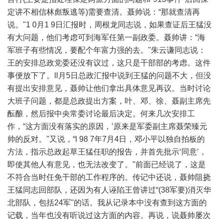
定讲不相信林彪叛逃等)需要查清。聂帅说：“那就查清再
说。"1 0月1 9日汇报时，周根龙同志说，如果查证后王猛没
有大问题，他们考虑可到海军任第一副政委。聂帅讲：“海
军班子有些情况，要配个年富力强的去。"朱云谦同志说：
王的安排总政党委还没有议过，这只是干部部的考虑。这件
事便放下了。ll月5日总政汇报中说到王猛的问题不大，但没
有提出安排意见，聂帅让他们拿出具体意见再议。当时讨论
大班子问题，都是总政提出方案，叶、邓、徐、聂副主席先
酝酿，然后报中央常委讨论最后决定。何来几次安排工
作，“这方面没有落实的原因，’原来是军委副主席聂荣臻元
帅的反对。"又说，“l 98 7年7月4日，邓小平以独自拍板的
方法，指示总政起草王猛任职的报告，并首先批示‘同意’，
即使其他人有意见，也无法改变了。"前面已经说了，这是
不符合当时任免干部的工作程序的。传记中还说，聂帅阻挠
王猛同志回部队，还因为有人诬陷王曾讲过“(38军要)消灭华
北部队，包括24军"的话。我从记录本中没有查到这方面的
记载，当年也没有听说过这方面的内容。再说，说聂帅屡次