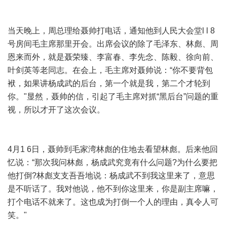
当天晚上，周总理给聂帅打电话，通知他到人民大会堂l l 8
号房间毛主席那里开会。出席会议的除了毛泽东、林彪、周
恩来而外，就是聂荣臻、李富春、李先念、陈毅、徐向前、
叶剑英等老同志。在会上，毛主席对聂帅说：“你不要背包
袱，如果讲杨成武的后台，第一个就是我，第二个才轮到
你。"显然，聂帅的信，引起了毛主席对抓“黑后台”问题的重
视，所以才开了这次会议。
4月1 6日，聂帅到毛家湾林彪的住地去看望林彪。后来他回
忆说：“那次我问林彪，杨成武究竟有什么问题?为什么要把
他打倒?林彪支支吾吾地说：杨成武不到我这里来了，意思
是不听话了。我对他说，他不到你这里来，你是副主席嘛，
打个电话不就来了。这也成为打倒一个人的理由，真令人可
笑。"