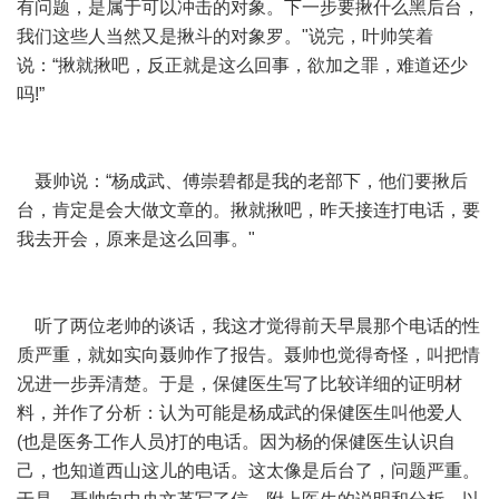
有问题，是属于可以冲击的对象。下一步要揪什么黑后台，
我们这些人当然又是揪斗的对象罗。"说完，叶帅笑着
说：“揪就揪吧，反正就是这么回事，欲加之罪，难道还少
吗!”
聂帅说：“杨成武、傅崇碧都是我的老部下，他们要揪后
台，肯定是会大做文章的。揪就揪吧，昨天接连打电话，要
我去开会，原来是这么回事。"
听了两位老帅的谈话，我这才觉得前天早晨那个电话的性
质严重，就如实向聂帅作了报告。聂帅也觉得奇怪，叫把情
况进一步弄清楚。于是，保健医生写了比较详细的证明材
料，并作了分析：认为可能是杨成武的保健医生叫他爱人
(也是医务工作人员)打的电话。因为杨的保健医生认识自
己，也知道西山这儿的电话。这太像是后台了，问题严重。