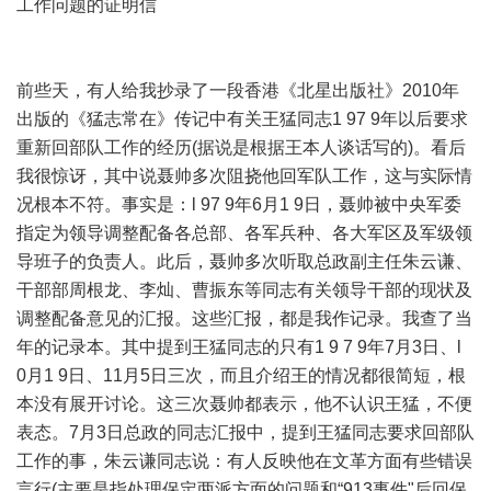
工作问题的证明信
前些天，有人给我抄录了一段香港《北星出版社》2010年
出版的《猛志常在》传记中有关王猛同志1 97 9年以后要求
重新回部队工作的经历(据说是根据王本人谈话写的)。看后
我很惊讶，其中说聂帅多次阻挠他回军队工作，这与实际情
况根本不符。事实是：l 97 9年6月1 9日，聂帅被中央军委
指定为领导调整配备各总部、各军兵种、各大军区及军级领
导班子的负责人。此后，聂帅多次听取总政副主任朱云谦、
干部部周根龙、李灿、曹振东等同志有关领导干部的现状及
调整配备意见的汇报。这些汇报，都是我作记录。我查了当
年的记录本。其中提到王猛同志的只有1 9 7 9年7月3日、l
0月1 9日、11月5日三次，而且介绍王的情况都很简短，根
本没有展开讨论。这三次聂帅都表示，他不认识王猛，不便
表态。7月3日总政的同志汇报中，提到王猛同志要求回部队
工作的事，朱云谦同志说：有人反映他在文革方面有些错误
言行(主要是指处理保定两派方面的问题和“913事件"后回保