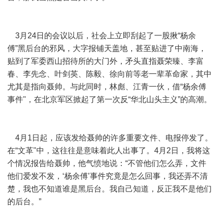
3月24日的会议以后，社会上立即刮起了一股揪“杨余
傅”黑后台的邪风，大字报铺天盖地，甚至贴进了中南海，
贴到了军委西山招待所的大门外，矛头直指聂荣臻、李富
春、李先念、叶剑英、陈毅、徐向前等老一辈革命家，其中
尤其是指向聂帅。与此同时，林彪、江青一伙，借“杨余傅
事件"，在北京军区掀起了第一次反“华北山头主义”的高潮。
4月1日起，应该发给聂帅的许多重要文件、电报停发了。
在“文革"中，这往往是意味着此人出事了。4月2日，我将这
个情况报告给聂帅，他气愤地说：“不管他们怎么弄，文件
他们爱发不发，‘杨余傅’事件究竟是怎么回事，我还弄不清
楚，我也不知道谁是黑后台。我自己知道，反正我不是他们
的后台。”