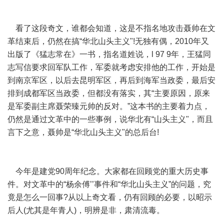
看了这段奇文，谁都会知道，这是不指名地攻击聂帅在文
革结束后，仍然在搞“华北山头主义"!无独有偶，2010年又
出版了《猛志常在》一书，指名道姓说，l 97 9年，王猛同
志写信要求回军队工作，军委就考虑安排他的工作，开始是
到南京军区，以后去昆明军区，再后到海军当政委，最后安
排到成都军区当政委，但都没有落实，其“主要原因，原来
是军委副主席聂荣臻元帅的反对。”这本书的主要着力点，
仍然是通过文革中的一些事例，说华北有“山头主义"，而且
言下之意，聂帅是“华北山头主义"的总后台!
今年是建党90周年纪念。大家都在回顾党的重大历史事
件。对文革中的“杨余傅’’事件和“华北山头主义”的问题，究
竟是怎么一回事?从以上奇文看，仍有回顾的必要，以昭示
后人(尤其是年青人)，明辨是非，肃清流毒。