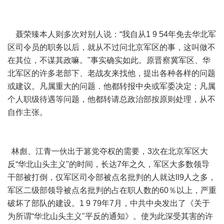
聂荣臻本人则多次对别人说：“我自从1 9 54年免去华北军
区司令员的职务以后，就从不过问北京军区的事，这叫做不
在其位，不谋其政嘛。"事实确实如此。原晋察冀军区、华
北军区的许多老部下、老战友来找他，提出各种各样的问题
或建议。凡属重大的问题．他都转报中央或军委决定；凡属
个人职级待遇等问题，他都转请总政治部按原则处理，从不
自作主张。
林彪、江青一伙出于篡党夺权的需要，3次在北京军区大
反“华北山头主义"的时间，长达7年之久，军区大多数领导
干部被打倒，仅军区司令部被点名批判的人就达ll9人之多，
军区二级部领导被点名批判的占在职人数的60％以上，严重
破坏了部队的建设。1 9 79年7月，中共中央发出了《关于
为所谓“华北山头主义"平反的通知》。使为此深受其害的许