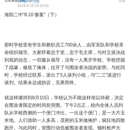
点击重新加载
yangharrylg
沙发
2019-4-15 03:18:08
海阳二中“8.10 惨案”（下）
那时学校里有学生和教职员工700余人，由军宣队和学校革
命组织领导。大家怀着忠于党，忠于毛主席，与对立派决战
到底的信念，一切服从领导，没有一人离开学校。学校挖掘
了战壕，修筑了掩体，拉开了与围攻者决战的架势。与此同
时，学校经过联系，派出了5人谈判小组，与“二三”派进行
谈判。结果未达成协议，无果而终。
就这样僵持到8月10日，学校认为不能这样坐以待毙，决定
在围攻者限定的时间前突围。下午2点正，校内全体人员列
队从学校西侧的一个便门冲出。一出这个便门，是一大片玉
米地。人们借助一人多高，茂密的玉米做掩护，疯狂地四散
跑开。与此同时，突围行动也被围攻者发现。顿时枪声大