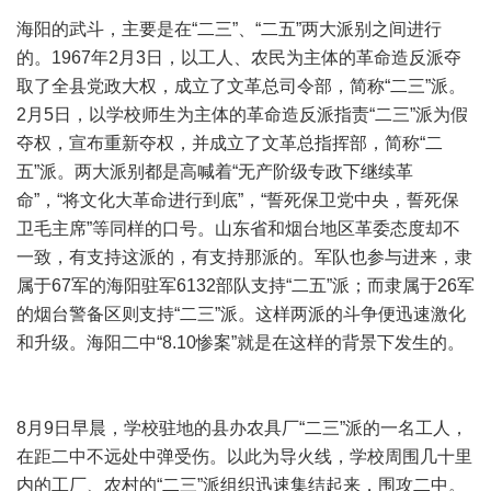
海阳的武斗，主要是在“二三”、“二五”两大派别之间进行
的。1967年2月3日，以工人、农民为主体的革命造反派夺
取了全县党政大权，成立了文革总司令部，简称“二三”派。
2月5日，以学校师生为主体的革命造反派指责“二三”派为假
夺权，宣布重新夺权，并成立了文革总指挥部，简称“二
五”派。两大派别都是高喊着“无产阶级专政下继续革
命”，“将文化大革命进行到底”，“誓死保卫党中央，誓死保
卫毛主席”等同样的口号。山东省和烟台地区革委态度却不
一致，有支持这派的，有支持那派的。军队也参与进来，隶
属于67军的海阳驻军6132部队支持“二五”派；而隶属于26军
的烟台警备区则支持“二三”派。这样两派的斗争便迅速激化
和升级。海阳二中“8.10惨案”就是在这样的背景下发生的。
8月9日早晨，学校驻地的县办农具厂“二三”派的一名工人，
在距二中不远处中弹受伤。以此为导火线，学校周围几十里
内的工厂、农村的“二三”派组织迅速集结起来，围攻二中。