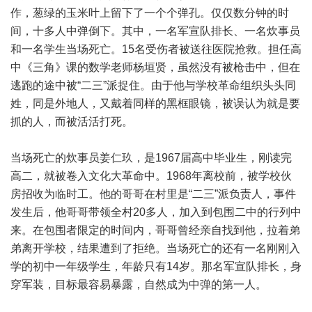
作，葱绿的玉米叶上留下了一个个弹孔。仅仅数分钟的时
间，十多人中弹倒下。其中，一名军宣队排长、一名炊事员
和一名学生当场死亡。15名受伤者被送往医院抢救。担任高
中《三角》课的数学老师杨垣贤，虽然没有被枪击中，但在
逃跑的途中被“二三”派捉住。由于他与学校革命组织头头同
姓，同是外地人，又戴着同样的黑框眼镜，被误认为就是要
抓的人，而被活活打死。
当场死亡的炊事员姜仁玖，是1967届高中毕业生，刚读完
高二，就被卷入文化大革命中。1968年离校前，被学校伙
房招收为临时工。他的哥哥在村里是“二三”派负责人，事件
发生后，他哥哥带领全村20多人，加入到包围二中的行列中
来。在包围者限定的时间内，哥哥曾经亲自找到他，拉着弟
弟离开学校，结果遭到了拒绝。当场死亡的还有一名刚刚入
学的初中一年级学生，年龄只有14岁。那名军宣队排长，身
穿军装，目标最容易暴露，自然成为中弹的第一人。