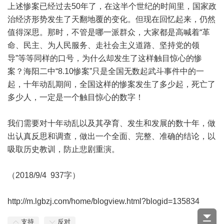
上述惨案已经过去50年了，在这半个世纪的时间里，国家政
治经济形势发生了天翻地覆的变化。但现在回忆起来，仍然
值得深思。那时，不管是哪一派群众，大家都是高喊着“革
命、民主、为人民服务、走社会主义道路、坚持党的领
导”等等同样的口号，为什么却发生了这样触目惊心的惨
案？海阳二中“8.10惨案”只是全国无数起武斗事件中的一
起，十年动乱期间，全国这样的惨案发生了多少起，死亡了
多少人，一定是一个触目惊心的数字！
我们需要对十年动乱以及其孕育、发生和发展的数十年，做
出认真反思和调查，做出一个全面、完整、准确的结论，以
吸取历史教训，防止悲剧重演。
（2018/9/4 937字）
http://m.lgbzj.com/home/blogview.html?blogid=135834
支持
反对