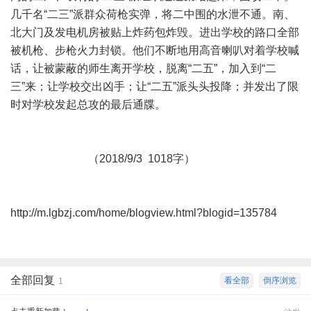
几千名“二三”派群众荷枪实弹，将二中围的水泄不通。南、
北大门及发电机房被贴上炸药包炸毁。进出学校的路口全部
被机枪、步枪火力封锁。他们不断地用高音喇叭对着学校喊
话，让被蒙蔽的师生离开学校，脱离“二五”，加入到“二
三”来；让学校交出凶手；让“二五”派头头投降；并发出了限
时对学校发起总攻的最后通牒。
（2018/9/3 1018字）
http://m.lgbzj.com/home/blogview.html?blogid=135784
全部回复
看全部
倒序浏览
1