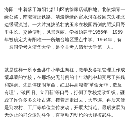
海阳二中着落于海阳北部山区的徐家店镇驻地。北依烟青一
级公路，南邻蓝烟铁路。清澈蜿蜒的富水河在校园东边和北
边缓缓流过。一大片挺拔茁壮的玉米在校园西侧的肥沃田野
里生长。交通便利，风景秀丽。学校始建于1956年，1959
年被确定为海阳唯一一所烟台地区重点中学。1964年，有
一名同学考入清华大学，是全县考入清华大学第一人。
就是这样一所令全县中小学生向往，教学及各项管理工作成
绩卓著的学校，在那场史无前例的十年动乱中却受尽了摧残
和蹂躏。先是停课闹革命，红卫兵高喊着“革命无罪，造反
有理”，“破四旧、立四新”等口号，打倒了学校党政组织，砸
毁了许许多多文物古迹。接着是走出去，大串连。再后来便
是到农村、工厂等单位宣传发动，开展大辩论。最后发展为
无休止的群众派别斗争，直至动刀动枪的大规模武斗。