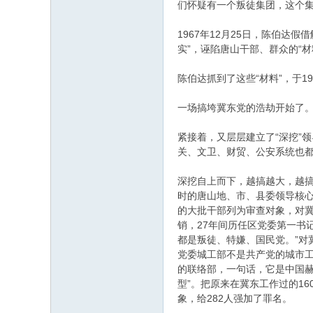
们怀疑有一个叛徒集团，这个集
1967年12月25日，陈伯
实”，诬陷唐山干部、群众的“材
陈伯达抓到了这些“材料”，于
一场搞垮冀东党的浩劫开始了。唐
紧接着，又层层建立了“深挖”
关、文卫、财贸、公安系统也
深挖自上而下，越搞越大，越
时的唐山地、市、县委领导核心
的大批干部列为审查对象，对冀
销，27年间历任区党委第一书
都是叛徒、特嫌、国民党。”对
党委城工部不是共产党的城市
的联络部，一句话，它是中国赫
型”。把原来在冀东工作过的16
象，给282人强加了罪名。