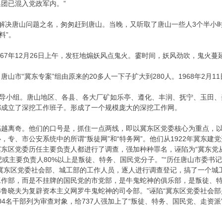
团已混入党政军内。”
达假借解决唐山问题之名，匆匆赶到唐山。当晚，又听取了唐山一些人3个半
料”。
1967年12月26日上午，发狂地煽妖风点鬼火。霎时间，妖风劲吹，鬼火
山市“冀东专案”组由原来的20多人一下子扩大到280人。1968年2月
领导小组。唐山地区、各县、各大厂矿如乐亭、遵化、丰润、抚宁、玉田
都成立了深挖工作班子。形成了一个规模庞大的深挖工作网。
搞越离奇。他们的口号是，抓住一点两线，即以冀东区党委核心为重点，
，专、市公安系统中的所谓“叛徒网”和“特务网”。他们从1922年冀东建
东区党委历任主要负责人都进行了调查，强加种种罪名，诬陷为“冀东党从1
记或主要负责人80%以上是叛徒、特务、国民党分子。”“历任唐山市委书记
冀东区党委社会部、城工部的工作人员，逐人进行调查登记，搞了一个城
工作部，而是不挂牌的国民党的市党部，是牛鬼蛇神的俱乐部，是叛徒、
鲁晓夫为复辟资本主义网罗牛鬼蛇神的司令部。”诬陷“冀东区党委社会部
04名干部列为审查对象，给737人强加上了“叛徒、特务、国民党、走资