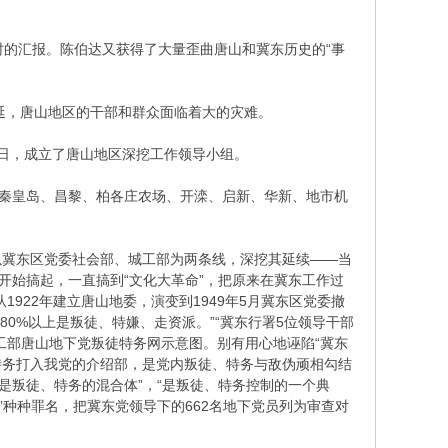
小时的汇报。陈伯达又获得了大量歪曲唐山和冀东历史的“事
蔓延，唐山地区的干部和群众面临着大的灾难。
11日，成立了唐山地区深挖工作领导小组。
、秦皇岛、昌黎、柏各庄农场、开滦、启新、华新、地市机
以冀东区党委社会部、城工部为两条线，深挖其延续——当
党开始搞起，一直搞到“文化大革命”，把原来在冀东工作过
922年建立唐山地委，演变到1949年5月冀东区党委撤
80%以上是叛徒、特嫌、走资派。”“冀东行署5位领导干部
工部唐山地下党叛徒特务网示意图。别有用心地诬陷“冀东
特务打入我党的介绍部，是党内叛徒、特务与敌伪顽相勾结
是叛徒、特务的混合体”，“是叛徒、特务控制的一个典
派”种种罪名，把冀东党领导下的662名地下党员列为审查对