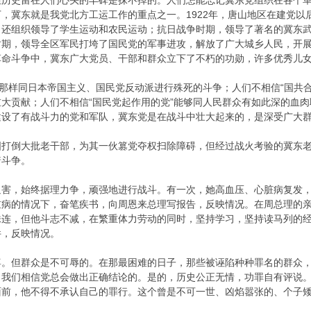
但历史留在人们心头的丰碑是抹不掉的。人们怎能忘记冀东党组织在各个
，冀东就是我党北方工运工作的重点之一。1922年，唐山地区在建党
，还组织领导了学生运动和农民运动；抗日战争时期，领导了著名的冀东
时期，领导全区军民打垮了国民党的军事进攻，解放了广大城乡人民，开
革命斗争中，冀东广大党员、干部和群众立下了不朽的功勋，许多优秀儿
会那样同日本帝国主义、国民党反动派进行殊死的斗争；人们不相信“国共
大贡献；人们不相信“国民党起作用的党”能够同人民群众有如此深的血肉
建设了有战斗力的党和军队，冀东党是在战斗中壮大起来的，是深受广大群
图打倒大批老干部，为其一伙篡党夺权扫除障碍，但经过战火考验的冀东
着斗争。
迫害，始终据理力争，顽强地进行战斗。有一次，她高血压、心脏病复发
重病的情况下，奋笔疾书，向周恩来总理写报告，反映情况。在周总理的
株连，但他斗志不减，在繁重体力劳动的同时，坚持学习，坚持读马列的
件，反映情况。
辜。但群众是不可辱的。在那最困难的日子，那些被诬陷种种罪名的群众
。我们相信党总会做出正确结论的。是的，历史公正无情，功罪自有评说
面前，他不得不承认自己的罪行。这个曾是不可一世、凶焰嚣张的、个子