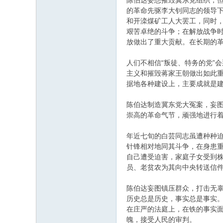
陈伯达妄想摧毁冀东党组织，
的革命先驱李大钊同志的领导下
和开滦煤矿工人大罢工，同时
艰苦卓绝的斗争；在解放战争
放做出了重大贡献。在长期的
人们不相信“叛徒、特务的党”
主义和摧毁蒋家王朝做出如此重
据地各种建设上，主要成就是
陈伯达制造冀东党大冤案，妄
崇高的革命气节，顽强地进行
年近七旬的白芸同志虽遭种种
针锋相对地同其斗争，在身患
自己遭受迫害，家庭子女受到
员、老贫农为其向中央转送信
陈伯达妄图镇压群众，打击无
历史总是历史，事实总是事实
在庄严的法庭上，在铁的事实
魄，接受人民的审判。