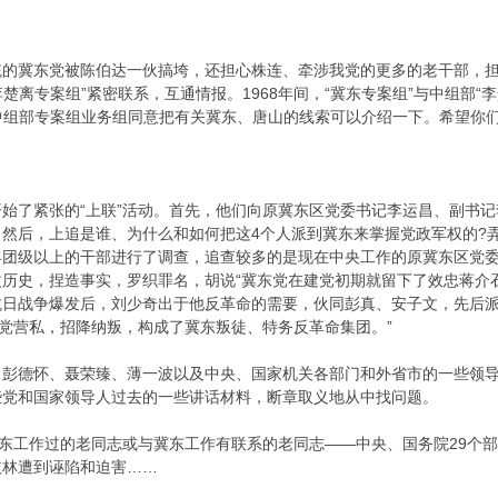
统的冀东党被陈伯达一伙搞垮，还担心株连、牵涉我党的更多的老干部，
李楚离专案组”紧密联系，互通情报。1968年间，“冀东专案组”与中组部“
“中组部专案组业务组同意把有关冀东、唐山的线索可以介绍一下。希望你
始了紧张的“上联”活动。首先，他们向原冀东区党委书记李运昌、副书
徒”。然后，上追是谁、为什么和如何把这4个人派到冀东来掌握党政军权的
县团级以上的干部进行了调查，追查较多的是现在中央工作的原冀东区党
改历史，捏造事实，罗织罪名，胡说“冀东党在建党初期就留下了效忠蒋介
7年抗日战争爆发后，刘少奇出于他反革命的需要，伙同彭真、安子文，先后
结党营私，招降纳叛，构成了冀东叛徒、特务反革命集团。”
彭德怀、聂荣臻、薄一波以及中央、国家机关各部门和外省市的一些领导同志
些党和国家领导人过去的一些讲话材料，断章取义地从中找问题。
冀东工作过的老同志或与冀东工作有联系的老同志——中央、国务院29个
依林遭到诬陷和迫害……