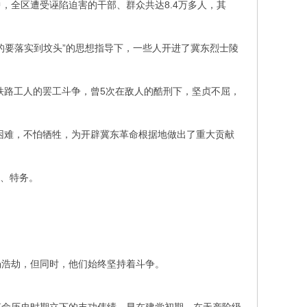
，全区遭受诬陷迫害的干部、群众共达8.4万多人，其
的要落实到坟头”的思想指导下，一些人开进了冀东烈士陵
铁路工人的罢工斗争，曾5次在敌人的酷刑下，坚贞不屈，
怕困难，不怕牺牲，为开辟冀东革命根据地做出了重大贡献
党、特务。
场浩劫，但同时，他们始终坚持着斗争。