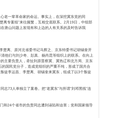
担心老一辈革命家的命运。事实上，在深挖冀东党的同
李楚离专案组”来往频繁，互相交底联系。2月19日，中组部
们在唐山问题上发现有和上边的人有关系的及时告诉我
记李楚离、原河北省委书记马辉之、京东特委书记胡锡奎开
?弄清他们与刘少奇、彭真、杨尚昆等组织上的联系。在向上
委的主要负责人，牵扯到原晋察冀、冀热辽和北方局、京东
石的国民党分子，造成党组织的严重不纯，形成了国共合
派叛徒李运昌、李楚离、胡锡奎来冀东，组成了以3个叛徒
73人单独立了案卷。把“老冀东”与所谓“刘邓黑线”连
部门和24个省市的负责同志遭到诬陷和迫害；党和国家领导