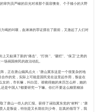
判庭的审判员严峻的目光对准那个面容懊丧、个子矮小的大野
嘶力竭的叫嚷，血淋淋的罪证摆在了眼前，又激起了人们对
又贴满了新的“痛击”、“打倒 ”、“砸烂”、“保卫”之类的
这一场祸国殃民的政治动乱。
阵，正在唐山煽风点火：“唐山冀东这是一个很复杂的地
国共合作的党，实际上可能是国民党在这里起作用，叛徒在
么女的，市长嘛，叫白芸。谁晓得她的来历怎么样，她的
人还是中国人?都要研究一下嘛。你们不要这么糊里糊涂
取了唐山一些人的汇报。获得了诬陷冀东党的“材料”：“唐
负责人是叛徒，特别是又长期在刘少奇、彭真的领导下，我