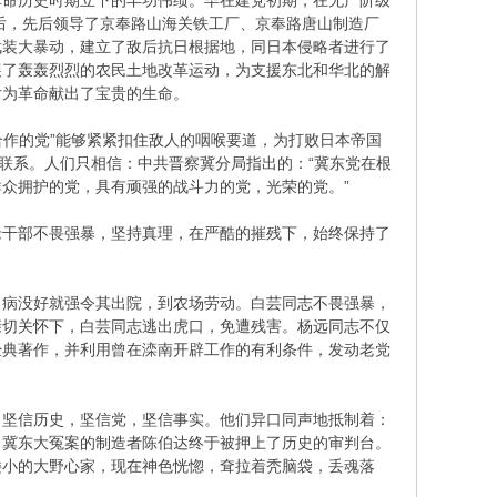
革命历史时期立下的丰功伟绩。早在建党初期，在无产阶级
以后，先后领导了京奉路山海关铁工厂、京奉路唐山制造厂
武装大暴动，建立了敌后抗日根据地，同日本侵略者进行了
展了轰轰烈烈的农民土地改革运动，为支援东北和华北的解
女为革命献出了宝贵的生命。
合作的党”能够紧紧扣住敌人的咽喉要道，为打败日本帝国
联系。人们只相信：中共晋察冀分局指出的：“冀东党在根
众拥护的党，具有顽强的战斗力的党，光荣的党。”
老干部不畏强暴，坚持真理，在严酷的摧残下，始终保持了
，病没好就强令其出院，到农场劳动。白芸同志不畏强暴，
亲切关怀下，白芸同志逃出虎口，免遭残害。杨远同志不仅
经典著作，并利用曾在滦南开辟工作的有利条件，发动老党
，坚信历史，坚信党，坚信事实。他们异口同声地抵制着：
。冀东大冤案的制造者陈伯达终于被押上了历史的审判台。
矮小的大野心家，现在神色恍惚，耷拉着秃脑袋，丢魂落