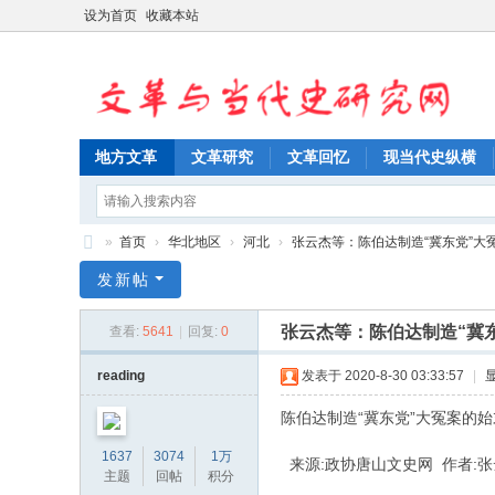
设为首页
收藏本站
地方文革
文革研究
文革回忆
现当代史纵横
»
首页
›
华北地区
›
河北
›
张云杰等：陈伯达制造“冀东党”大冤案
文
发新帖
革
张云杰等：陈伯达制造“冀
查看:
5641
|
回复:
0
与
当
reading
发表于 2020-8-30 03:33:57
|
代
陈伯达制造“冀东党”大冤案的始
史
1637
3074
1万
来源:政协唐山文史网 作者:
研
主题
回帖
积分