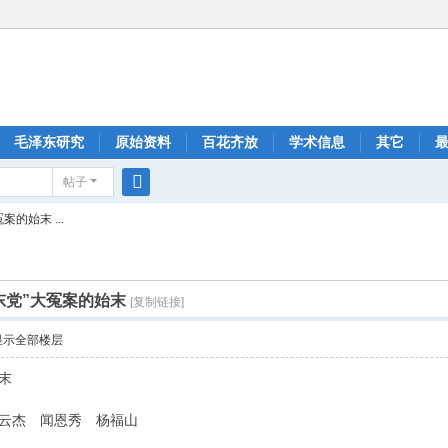
毛泽东研究
原始资料
百花齐放
学术信息
其它
帖子
搜
的始末 ...
索
东党”大冤案的始末
[复制链接]
显示全部楼层
末
张云杰 闻恩秀 杨福山