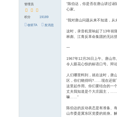
究
“陈伯达，你是否在唐山讲过诬
管理员
网
心家。
积分
19189
“我对唐山问题从来不知道，从
收听TA
发消息
这时，录音机里响起了13年前
林彪、江青反革命集团的无比
一
1967年12月26日上午。唐
令人眼花心惊的标语口号。辩
人们哪里料到，就在这时，唐
区，你们晓得吗?……现在还留
这里起作用。你们要结合的一
丈夫我知道是个大庄园主，……
嘛……”
陈伯达的反动表态是有准备、有
山市委是冀东区党委的前身。解