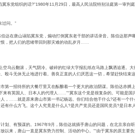
陷冀东党组织的话?”1980年11月29日，最高人民法院特别法庭第一审
未过问。”
陈伯达在唐山诬陷冀东党，煽动打倒冀东老干部的讲话录音。陈伯达那声
愤恨，把人们的思绪带回到那灾难的动乱岁月……
山市上空乌云翻滚，天气阴冷。破碎的红绿大字报乱纸在马路上飘洒追逐。大街上
论、殴斗无休无止地进行着。善良正直的人们厌恶这一切，希望赶快结束
山市第一招待所的大餐厅里又在酝酿着一个更大的政治阴谋。陈伯达赤膊上
下来有英国人、日本人的代理人……”“冀东这个党是很复杂的。可能是
个人，……就是原来唐山市第一书记杨远。你们结合他干什么?还有一个什
还有什么方飞。这个人究竟是什么人?是共产党员还是国民党员?是日本
计划、有预谋的。1967年9月，陈伯达就插手唐山的问题，在北京亲自听
放以来，唐山一直是冀东势力控制、活动的中心。”“由于冀东的原主要