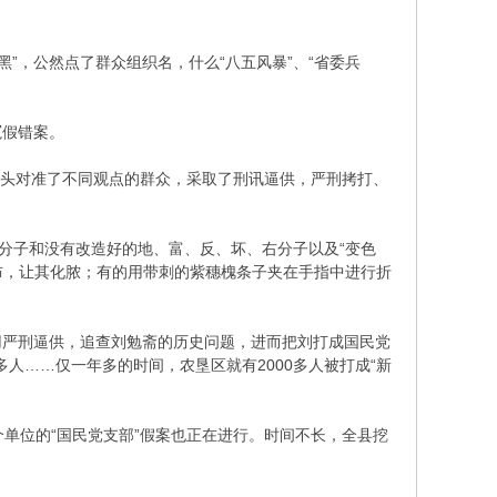
”，公然点了群众组织名，什么“八五风暴”、“省委兵
冤假错案。
把矛头对准了不同观点的群众，采取了刑讯逼供，严刑拷打、
分子和没有改造好的地、富、反、坏、右分子以及“变色
布，让其化脓；有的用带刺的紫穗槐条子夹在手指中进行折
用严刑逼供，追查刘勉斋的历史问题，进而把刘打成国民党
人……仅一年多的时间，农垦区就有2000多人被打成“新
个单位的“国民党支部”假案也正在进行。时间不长，全县挖