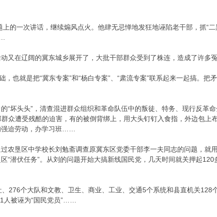
问题上的一次讲话，继续煽风点火。他肆无忌惮地发狂地诬陷老干部，抓“二黑
…
活动又在辽阔的冀东城乡展开了，大批干部群众受到了株连，造成了许多
基础，也就是把“冀东专案”和“杨白专案”、“肃流专案”联系起来一起搞。
的“坏头头”，清查混进群众组织和革命队伍中的叛徒、特务、现行反革命
干部群众遭受残酷的迫害，有的被倒背绑上，用大头钉钉入食指，外边包上
的强迫劳动，办学习班……
通过农垦区中学校长刘勉斋调查原冀东区党委干部李一夫同志的问题，就
区“潜伏任务”。从刘的问题开始大搞新线国民党，几天时间就关押起120多
社、276个大队和文教、卫生、商业、工业、交通5个系统和县直机关128
91人被诬为“国民党员”……