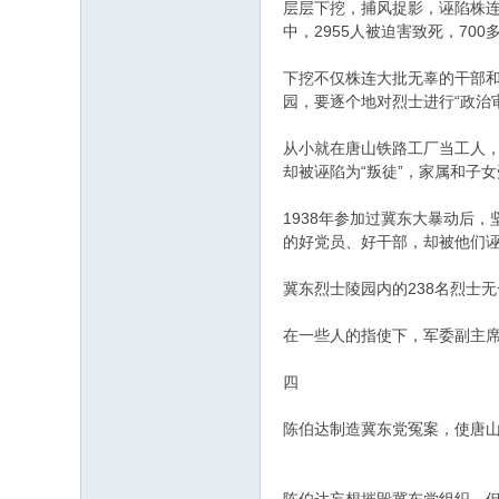
层层下挖，捕风捉影，诬陷株连
中，2955人被迫害致死，700
下挖不仅株连大批无辜的干部和
园，要逐个地对烈士进行“政治
从小就在唐山铁路工厂当工人，
却被诬陷为“叛徒”，家属和子
1938年参加过冀东大暴动后
的好党员、好干部，却被他们诬
冀东烈士陵园内的238名烈士
在一些人的指使下，军委副主席
四
陈伯达制造冀东党冤案，使唐