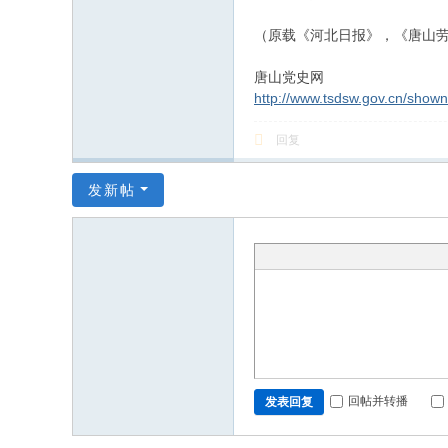
（原载《河北日报》，《唐山劳
唐山党史网
http://www.tsdsw.gov.cn/show
回复
发新帖
回帖并转播
发表回复