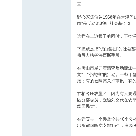
三
野心家陈伯达1968年在天津
团”是反动流派呀!社会基础呀…
这样在上追根子的同时，下挖
下挖就是挖“杨白集团”的社会
侮辱人格等法西斯手段。
在唐山市展开着清查反动流派中
龙”、“小爬虫”的活动。一些
磨；有的被隔离关押审讯；有
在柏各庄农垦区，因为有人要
区分部委员，强迫刘交代在农垦
线国民党”。
在迁安县一个涉及全县40个公
出所谓国民党支部15个，有23