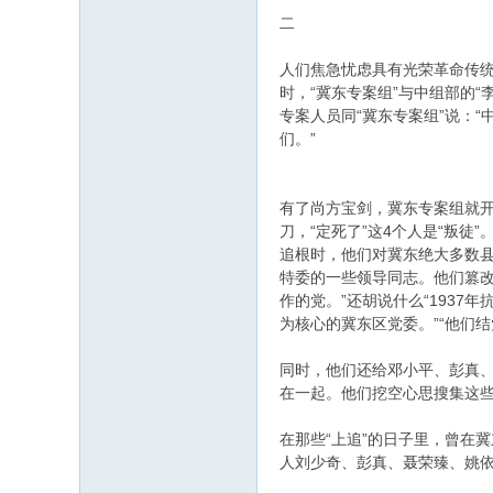
二
人们焦急忧虑具有光荣革命传
时，“冀东专案组”与中组部的“
专案人员同“冀东专案组”说：
们。”
有了尚方宝剑，冀东专案组就开
刀，“定死了”这4个人是“叛
追根时，他们对冀东绝大多数
特委的一些领导同志。他们篡
作的党。”还胡说什么“193
为核心的冀东区党委。”“他们
同时，他们还给邓小平、彭真、
在一起。他们挖空心思搜集这
在那些“上追”的日子里，曾在
人刘少奇、彭真、聂荣臻、姚