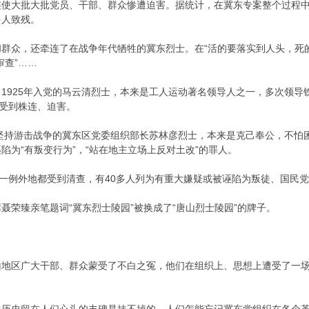
使大批大批党员、干部、群众惨遭迫害。据统计，在冀东专案整个过程中
多人致残。
群众，还牵连了在战争年代牺牲的冀东烈士。在“活的要落实到人头，死
审查”……
1925年入党的马云清烈士，本来是工人运动著名领导人之一，多次领导
女受到株连、迫害。
，坚持游击战争的冀东区党委组织部长苏林彦烈士，本来是克己奉公，不
陷为“有叛变行为”，“站在地主立场上反对土改”的罪人。
无一例外地都受到清查，有40多人列为有重大嫌疑或被诬陷为叛徒、国民
聂荣臻亲笔题词“冀东烈士陵园”被换成了“唐山烈士陵园”的牌子。
山地区广大干部、群众蒙受了不白之冤，他们在组织上、思想上遭受了一