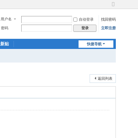
切
换
用户名
自动登录
找回密码
到
宽
密码
立即注册
登录
版
最新贴
快捷导航
返回列表