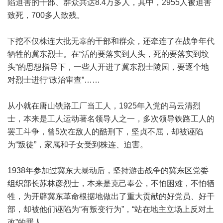
陷迫害的干部、群众共达8.4万多人，其中，2955人被迫害
致死，700多人致残。
下挖不仅株连大批无辜的干部和群众，还牵连了在战争年代
牺牲的冀东烈士。在“活的要落实到人头，死的要落实到坟
头”的思想指导下，一些人开进了冀东烈士陵园，要逐个地
对烈士进行“政治审查”……
从小就在唐山铁路工厂当工人，1925年入党的马云清烈
士，本来是工人运动著名领导人之一，多次领导铁路工人的
罢工斗争，曾5次在敌人的酷刑下，坚贞不屈，却被诬陷
为“叛徒”，家属和子女受到株连、迫害。
1938年参加过冀东大暴动后，坚持游击战争的冀东区党委
组织部长苏林彦烈士，本来是克己奉公，不怕困难，不怕牺
牲，为开辟冀东革命根据地做出了重大贡献的好党员、好干
部，却被他们诬陷为“有叛变行为”，“站在地主立场上反对土
改”的罪人。