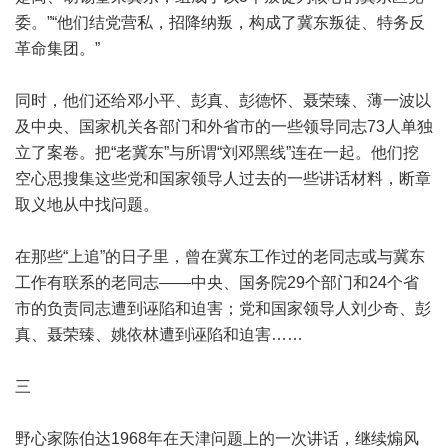
委。”“他们结党营私，招降纳叛，构成了冀东叛徒、特务反
革命集团。”
同时，他们还给邓小平、彭真、彭德怀、聂荣臻、薄一波以
及中央、国家机关各部门和外省市的一些领导同志73人单独
立了案卷。把“老冀东”与所谓“刘邓黑线”连在一起。他们挖
空心思搜集这些党和国家领导人过去的一些讲话材料，断章
取义地从中找问题。
在那些“上追”的日子里，曾在冀东工作过的老同志或与冀东
工作有联系的老同志——中央、国务院29个部门和24个省
市的负责同志遭到诬陷和迫害；党和国家领导人刘少奇、彭
真、聂荣臻、姚依林遭到诬陷和迫害……
三
野心家陈伯达1968年在天津问题上的一次讲话，继续煽风