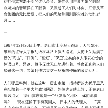
动打倒冀东老干部的讲话录音。陈伯达那声嘶力竭的叫嚷，
血淋淋的罪证摆在了眼前，又激起了人们对林彪、江青反革
命集团的无比愤恨，把人们的思绪带回到那灾难的动乱岁
月……
一
1967年12月26日上午。唐山市上空乌云翻滚，天气阴冷。
破碎的红绿大字报乱纸在马路上飘洒追逐。大街上又贴满了
新的“痛击”、“打倒 ”、“砸烂”、“保卫”之类的令人眼花心惊的
标语口号。辩论、殴斗无休无止地进行着。善良正直的人们
厌恶这一切，希望赶快结束这一场祸国殃民的政治动乱。
人们哪里料到，就在这时，唐山市第一招待所的大餐厅里又
在酝酿着一个更大的政治阴谋。陈伯达赤膊上阵，正在唐山
煽风点火：“唐山冀东这是一个很复杂的地区，你们晓得
吗?……现在还留下来有英国人、日本人的代理人……”“冀