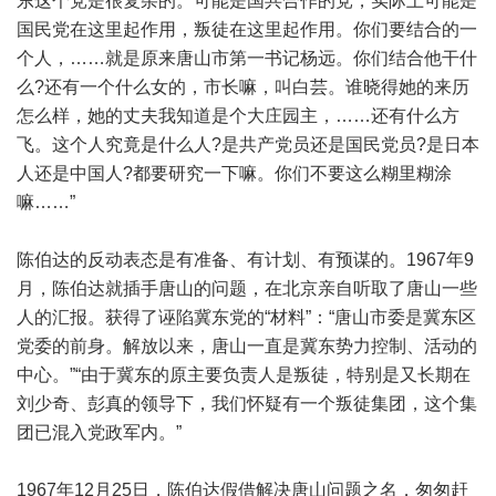
东这个党是很复杂的。可能是国共合作的党，实际上可能是
国民党在这里起作用，叛徒在这里起作用。你们要结合的一
个人，……就是原来唐山市第一书记杨远。你们结合他干什
么?还有一个什么女的，市长嘛，叫白芸。谁晓得她的来历
怎么样，她的丈夫我知道是个大庄园主，……还有什么方
飞。这个人究竟是什么人?是共产党员还是国民党员?是日本
人还是中国人?都要研究一下嘛。你们不要这么糊里糊涂
嘛……”
陈伯达的反动表态是有准备、有计划、有预谋的。1967年9
月，陈伯达就插手唐山的问题，在北京亲自听取了唐山一些
人的汇报。获得了诬陷冀东党的“材料”：“唐山市委是冀东区
党委的前身。解放以来，唐山一直是冀东势力控制、活动的
中心。”“由于冀东的原主要负责人是叛徒，特别是又长期在
刘少奇、彭真的领导下，我们怀疑有一个叛徒集团，这个集
团已混入党政军内。”
1967年12月25日，陈伯达假借解决唐山问题之名，匆匆赶