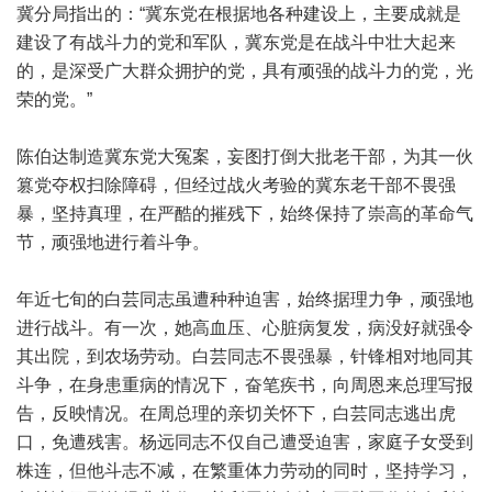
冀分局指出的：“冀东党在根据地各种建设上，主要成就是
建设了有战斗力的党和军队，冀东党是在战斗中壮大起来
的，是深受广大群众拥护的党，具有顽强的战斗力的党，光
荣的党。”
陈伯达制造冀东党大冤案，妄图打倒大批老干部，为其一伙
篡党夺权扫除障碍，但经过战火考验的冀东老干部不畏强
暴，坚持真理，在严酷的摧残下，始终保持了崇高的革命气
节，顽强地进行着斗争。
年近七旬的白芸同志虽遭种种迫害，始终据理力争，顽强地
进行战斗。有一次，她高血压、心脏病复发，病没好就强令
其出院，到农场劳动。白芸同志不畏强暴，针锋相对地同其
斗争，在身患重病的情况下，奋笔疾书，向周恩来总理写报
告，反映情况。在周总理的亲切关怀下，白芸同志逃出虎
口，免遭残害。杨远同志不仅自己遭受迫害，家庭子女受到
株连，但他斗志不减，在繁重体力劳动的同时，坚持学习，