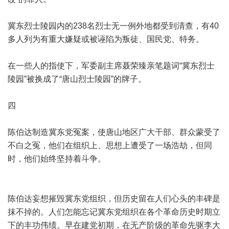
冀东烈士陵园内的238名烈士无一例外地都受到清查，有40
多人列为有重大嫌疑或被诬陷为叛徒、国民党、特务。
在一些人的指使下，军委副主席聂荣臻亲笔题词“冀东烈士
陵园”被换成了“唐山烈士陵园”的牌子。
四
陈伯达制造冀东党冤案，使唐山地区广大干部、群众蒙受了
不白之冤，他们在组织上、思想上遭受了一场浩劫，但同
时，他们始终坚持着斗争。
陈伯达妄想摧毁冀东党组织，但历史留在人们心头的丰碑是
抹不掉的。人们怎能忘记冀东党组织在各个革命历史时期立
下的丰功伟绩。早在建党初期，在无产阶级的革命先驱李大