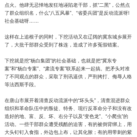
点火。他肆无忌惮地发狂地诬陷老干部，抓“二黑”，公然点
了群众组织名，什么“八五风暴”、“省委兵团”是反动流派呀!
社会基础呀……
这样在上追根子的同时，下挖活动又在辽阔的冀东城乡展开
了，大批干部群众受到了株连，造成了许多冤假错案。
下挖就是挖“杨白集团”的社会基础，也就是把“冀东专
案”和“杨白专案”、“肃流专案”联系起来一起搞。把矛头对准
了不同观点的群众，采取了刑讯逼供，严刑拷打、侮辱人格
等法西斯手段。
在唐山市展开着清查反动流派中的“坏头头”，清查混进群众
组织和革命队伍中的叛徒、特务、现行反革命分子和没有改
造好的地、富、反、坏、右分子以及“变色龙”、“小爬虫”的
活动。一些干部群众遭受残酷的迫害，有的被倒背绑上，用
大头钉钉入食指，外边包上布，让其化脓；有的用带刺的紫