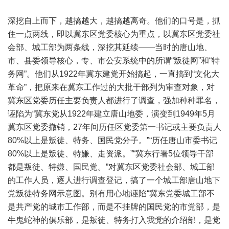
深挖自上而下，越搞越大，越搞越离奇。他们的口号是，抓
住一点两线，即以冀东区党委核心为重点，以冀东区党委社
会部、城工部为两条线，深挖其延续——当时的唐山地、
市、县委领导核心，专、市公安系统中的所谓“叛徒网”和“特
务网”。他们从1922年冀东建党开始搞起，一直搞到“文化大
革命”，把原来在冀东工作过的大批干部列为审查对象，对
冀东区党委历任主要负责人都进行了调查，强加种种罪名，
诬陷为“冀东党从1922年建立唐山地委，演变到1949年5月
冀东区党委撤销，27年间历任区党委第一书记或主要负责人
80%以上是叛徒、特务、国民党分子。”“历任唐山市委书记
80%以上是叛徒、特嫌、走资派。”“冀东行署5位领导干部
都是叛徒、特嫌、国民党。”对冀东区党委社会部、城工部
的工作人员，逐人进行调查登记，搞了一个城工部唐山地下
党叛徒特务网示意图。别有用心地诬陷“冀东党委城工部不
是共产党的城市工作部，而是不挂牌的国民党的市党部，是
牛鬼蛇神的俱乐部，是叛徒、特务打入我党的介绍部，是党