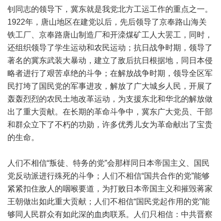
钊同志的领导下，冀东就是我党北方工运工作的重点之一。
1922年，唐山地区在建党以后，先后领导了京奉路山海关
铁工厂、京奉路唐山制造厂和开滦煤矿工人大罢工，同时，
还组织领导了学生运动和农民运动；抗日战争时期，领导了
著名的冀东武装大暴动，建立了敌后抗日根据地，同日本侵
略者进行了艰苦卓绝的斗争；在解放战争时期，领导全区军
民打垮了国民党的军事进攻，解放了广大城乡人民，开展了
轰轰烈烈的农民土地改革运动，为支援东北和华北的解放做
出了重大贡献。在长期的革命斗争中，冀东广大党员、干部
和群众立下了不朽的功勋，许多优秀儿女为革命献出了宝贵
的生命。
人们不相信“叛徒、特务的党”会那样同日本帝国主义、国民
党反动派进行殊死的斗争；人们不相信“国共合作的党”能够
紧紧扣住敌人的咽喉要道，为打败日本帝国主义和摧毁蒋家
王朝做出如此重大贡献；人们不相信“国民党起作用的党”能
够同人民群众有如此深的血肉联系。人们只相信：中共晋察