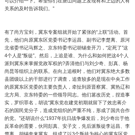
可以介绍一下。希望你们在唐山问题上发现有和上边的人有
关系的及时告诉我们。”
有了尚方宝剑，冀东专案组就开始了紧张的“上联”活动。首
先，他们向原冀东区党委书记李运昌、副书记李楚离、原河
北省委书记马辉之、京东特委书记胡锡奎开刀，“定死了”这
4个人是“叛徒”。然后，上追是谁、为什么和如何把这4个人
派到冀东来掌握党政军权的?弄清他们与刘少奇、彭真、杨
尚昆等组织上的联系。在向上追根时，他们对冀东绝大多数
县团级以上的干部进行了调查，追查较多的是现在中央工作
的原冀东区党委的主要负责人，牵扯到原晋察冀、冀热辽和
北方局、京东特委的一些领导同志。他们篡改历史，捏造事
实，罗织罪名，胡说“冀东党在建党初期就留下了效忠蒋介
石的国民党分子，造成党组织的严重不纯，形成了国共合作
的党。”还胡说什么“1937年抗日战争爆发后，刘少奇出于他
反革命的需要，伙同彭真、安子文，先后派叛徒李运昌、李
楚离、胡锡奎来冀东，组成了以3个叛徒为核心的冀东区党