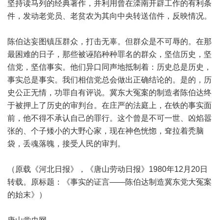
坚持读马列的经典著作，并利用曾在滦南开辟工作的有利条
件，发动老党员、老贫农为其向中央转送信件，反映情况。
陈伯达妄图镇压群众，打击无辜。但群众是不可辱的。在那
最困难的日子，那些被诬陷种种罪名的群众，坚信历史，坚
信党，坚信事实。他们异口同声地抵制着：历史总是历史，
事实总是事实。我们相信党总会做出正确结论的。是的，历
史公正无情，功罪自有评说。冀东大冤案的制造者陈伯达终
于被押上了历史的审判台。在庄严的法庭上，在铁的事实面
前，他不得不承认自己的罪行。这个曾是不可一世、凶焰嚣
张的、个子矮小的大野心家，现在神色恍惚，耷拉着秃脑
袋，丢魂落魄，接受人民的审判。
（原载《河北日报》，《唐山劳动日报》1980年12月20日
转载。原标题：《事实的证言——陈伯达制造冀东党大冤案
的始末》）