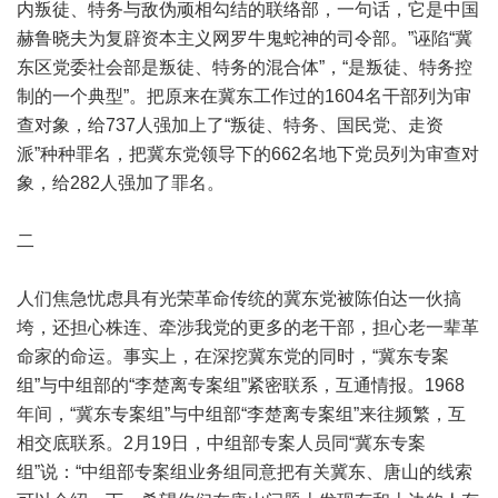
内叛徒、特务与敌伪顽相勾结的联络部，一句话，它是中国
赫鲁晓夫为复辟资本主义网罗牛鬼蛇神的司令部。”诬陷“冀
东区党委社会部是叛徒、特务的混合体”，“是叛徒、特务控
制的一个典型”。把原来在冀东工作过的1604名干部列为审
查对象，给737人强加上了“叛徒、特务、国民党、走资
派”种种罪名，把冀东党领导下的662名地下党员列为审查对
象，给282人强加了罪名。
二
人们焦急忧虑具有光荣革命传统的冀东党被陈伯达一伙搞
垮，还担心株连、牵涉我党的更多的老干部，担心老一辈革
命家的命运。事实上，在深挖冀东党的同时，“冀东专案
组”与中组部的“李楚离专案组”紧密联系，互通情报。1968
年间，“冀东专案组”与中组部“李楚离专案组”来往频繁，互
相交底联系。2月19日，中组部专案人员同“冀东专案
组”说：“中组部专案组业务组同意把有关冀东、唐山的线索