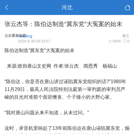
河北
张云杰等：陈伯达制造“冀东党”大冤案的始末
点击重新加载
reading
楼主
2020-8-30 03:33:57
5644
0
陈伯达制造“冀东党”大冤案的始末
来源:政协唐山文史网 作者:张云杰 闻恩秀 杨福山
“陈伯达，你是否在唐山讲过诬陷冀东党组织的话?”1980年
11月29日，最高人民法院特别法庭第一审判庭的审判员严
峻的目光对准那个面容懊丧、个子矮小的大野心家。
“我对唐山问题从来不知道，从未过问。”
这时，录音机里响起了13年前陈伯达在唐山诬陷冀东党，煽