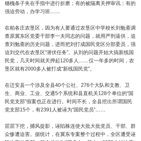
穗槐条子夹在手指中进行折磨；有的被隔离关押审讯；有的
强迫劳动，办学习班……
在柏各庄农垦区，因为有人要通过农垦区中学校长刘勉斋调
查原冀东区党委干部李一夫同志的问题，就用严刑逼供，追
查刘勉斋的历史问题，进而把刘打成国民党区分部委员，强
迫刘交代在农垦区“潜伏任务”。从刘的问题开始大搞新线国
民党，几天时间就关押起120多人……仅一年多的时间，农
垦区就有2000多人被打成“新线国民党”。
在迁安县一个涉及全县40个公社、276个大队和文教、卫
生、商业、工业、交通5个系统和县直机关128个单位的“国
民党支部”假案也正在进行。时间不长，全县挖出所谓国民
党支部15个，有2391人被诬为“国民党员”……
层层下挖，捕风捉影，诬陷株连使大批大批党员、干部、群
众惨遭迫害。据统计，在冀东专案整个过程中，全区遭受诬