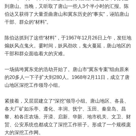
到唐山。当晚，又听取了唐山一些人3个半小时的汇报。陈
伯达又获得了大量歪曲唐山和冀东历史的“事实”，诬陷唐山
干部、群众的“材料”。
陈伯达抓到了这些“材料”，于1967年12月26日上午，发狂地
煽妖风点鬼火。霎时间，妖风劲吹，鬼火蔓延，唐山地区的
干部和群众面临着大的灾难。
一场搞垮冀东党的浩劫开始了。唐山市“冀东专案”组由原来
的20多人一下子扩大到280人。1968年2月11日，成立了唐
山地区深挖工作领导小组。
紧接着，又层层建立了“深挖”领导小组。唐山地区、各县、
各大厂矿如乐亭、遵化、丰润、抚宁、玉田、秦皇岛、昌
黎、柏各庄农场、开滦、启新、华新、地市机关、文卫、财
贸、公安系统也都成立了深挖工作班子。形成了一个规模庞
大的深挖工作网。