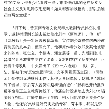
村”的文章，他多少也看过一些，难道他们真的意在反党反
社会主义反对毛泽东思想吗？如果都要加以批判，那以后谁
还敢写文章呢？
5月下旬，晋东南专署文化局奉文教副专员孙立功指
示，邀赵树理到长治去帮助修改剧本《两教师》。他一听
《两教师》是一出反映教育革命、宣传刘少奇提倡的两种教
育制度的剧本后，便应允了。他和原作者张效武及其他被请
来的陈奇、张仁义、李振杰、潘文展等一道，先后到陵川、
晋城的几所农业中学作了调查，又对剧本作了反复推敲，正
要着手修改时，中央发出了《五•一六通知》，彭、罗、
陆、杨被作为“反党集团”审查，文革风暴震荡全国，《两教
师》创作组无法继续工作，其他人各回单位，赵树理也就回
到了晋城。事后有人曾笑话赵树理的“愚”：“眼看已开始批判
反革命修正主义教育路线了，他还自讨没趣地去为刘少奇唱
赞歌？报纸、广播早批开了吴晗，别人问他吴晗究竟是个啥
人物，他还说‘吴晗是研究明史的专家，有本事，我就是崇