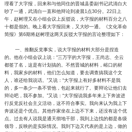
理看了大字报，回来和与他同住的晋城县委副书记武清白大
吵了一通，武清白一直和他辩论到凌晨1点30分。22日上
午，赵树理又在小组会议上反驳说，大字报的材料百分之八
十都是假的。晚上看大字报回来，又大吵一通。《文化革命
简报》第6期将赵树理这两天反驳大字报的言论整理如下：
一、推翻反党事实，说大字报的材料大部分是捏造
的。他在小组会议上说：“三万字的大字报，王尚志、仝云
都签了名，这是有计划搞的。不然晋城的材料，峪口的材
料，我家乡的材料，他们怎么知道，要去调查搞我这个文
人，谁还给我说话。”又说：“大字报上有好多材料不是我
的，多一条少一条不管他，包起来就行了。要辩论让他们去
辩论吧，我不参加。”又说：“大字报说我多年来上下奔波进
行反党反社会主义活动，这不符合事实。我向来认为我上下
奔波还是个优点。其他作家坐在上边不下来，还没有这个优
点。过去有人说我是通天彻地干部，我到上边找的都是各级
领导，反映的是实际情况。我到下边又代表的是上边，做的