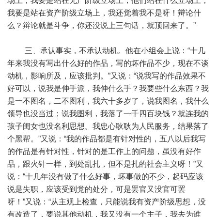
场上，我要是站在无产阶级立场上，他们站在什么立场上，
我要是站在资产阶级立场上，我还觉着我不是呀！辩论什
么？辩论就是斗争，你还没说上三句话，就顶回来了。”
三、承认事实，不承认动机。他在小组会上说：“十几
年来我没有写出什么好的作品，写的坏作品不少，现在不谈
动机，影响所及，应该批判。”又说：“说我写的作品效果不
好可以，说我是伸手派，我伸什么手？我要些什么东西？我
是一不图名，二不图利，我六十多岁了，说我图名，我什么
领导也没当过；说我图利，我落了一千四百块钱？就连我的
孩子闺女也没名利思想。我忠心耿耿为人民服务，结果落了
个黑帮。”又说：“我的作品都是有针对性的，五八以后我写
的作品是有针对性，针对的是工作上的问题，虽没有好作
品，跟火针一样，到处乱扎，但不是扎的社会主义呀！”又
说：“十几年没有做了什么好事，坏事做的不少，起码应该
说是失职，应该受到党的处分，可是罢官又没官可罢
呀！”又说：“从主观上检查，只能说我有资产阶级思想，没
有改造了，要说其他动机，我又没有一个主子，我去为谁