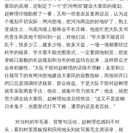
寨田的高潮，还制定了一个“拦河闸坝”建设大寨田的规划。
赵树理仔细勘察了一番，又和一些老农反复商议后，认为这
个规划不切实际：闸沟垫地，把河沟两边的好地铲了，熟土
变成生土，沟底沟坡上都将会不长庄稼。他急忙把大队支书
尚贵生和其他干部叫到一起，对他们说：“学大寨不能盲目
乱干，投多少工，建多少地，收多大益，一项一项都要经过
科学的核算。学大寨不能光图形式，一定要因地制宜，把改
变峪口面貌的长远规划和当年的收益结合起来，这样群众才
会有积极性。”大队干部对赵树理的话很不理解：县里和公
社领导下的有闸沟垫地建设大寨田的亩数指标，而他却开口
闭口总是强调经济核算、群众收益。于是大队干部对赵树理
就常采取两套手法：他在，就集中劳力抓生产；他走，就把
劳力调去搞大寨田。赵树理知道后愤然说：“这又不是捉糊
日本鬼子，光图形式打不下粮，遭罪的还是老百姓。”
对当时的学毛著、背警句活动，赵树理也感到不对
头；看到村里黑板报和田间地头到处写着毛主席语录，就