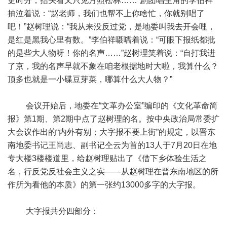
更时分，抬头看又只见月照松林……”剧团唱生角的李伯祥
抽泣着说：“赵老师，我们也帮不上你啥忙，你就别唱了
吧！”赵树理说：“我从来没反过党，是地委叫我去开会哩，
是红是黑我心里有数。”李伯祥嗫嚅着说：“可眼下报纸都批
的是些大人物呀！你的名声……”赵树理笑着说：“自打我进
了京，我的名声早就不象在咱老根据地时大啦，我算什么？
顶多也就是一小碟豆芽菜，哪算什么大人物？”
会议开始后，地委在“文革办公室”编印的《文化革命简
报》第1期、第2期中点了赵树理的名。按中央政治局常委扩
大会议作出的“内外有别；大字报不要上街”的规定，以晋东
南地委书记王尚志、副书记仝云为首的13人于7月20日在地
专大楼3楼楼道里，给赵树理贴出了《借下乡体验生活之
名，行反党反社会主义之实——从赵树理在晋东南地区的所
作所为看他的本质》的第一张约13000多字的大字报。
大字报共分四部分：