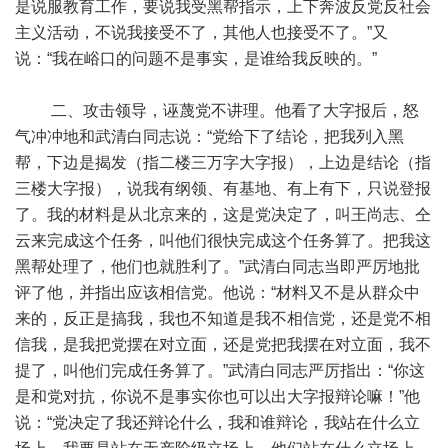
是说服教育工作，要说我受黑帮指示，上下奔波反党反社会
主义活动，不说我接受不了，其他人也接受不了。”又
说：“我在峪口的问题不是事实，是谁给我反映的。”
二、攻击领导，诬蔑党不讲理。他看了大字报后，怒
气冲冲地和武清白同志说：“党给下了结论，把我列入黑
帮，下边是揭发（指二楼三万字大字报），上边是结论（指
三楼大字报），说我有纲领、有基地、有上有下，只说登报
了。我的材料是从北京来的，这是党决定了，叫王尚志、仝
云来完成这个任务，叫他们很快完成这个任务算了。把我这
黑帮处理了，他们也就胜利了。”武清白同志当即严厉地批
评了他，并指出应该相信党。他说：“材料又不是从群众中
来的，反正是搞我，我也不知道是我不相信党，还是党不相
信我，是我把党摆在对立面，还是党把我摆在对立面，我不
提了，叫他们完成任务算了。”武清白同志严厉指出：“你这
是和党对抗，你说不是事实你也可以出大字报辩论嘛！”他
说：“党决定了我还辩论什么，我和谁辩论，我站在什么立