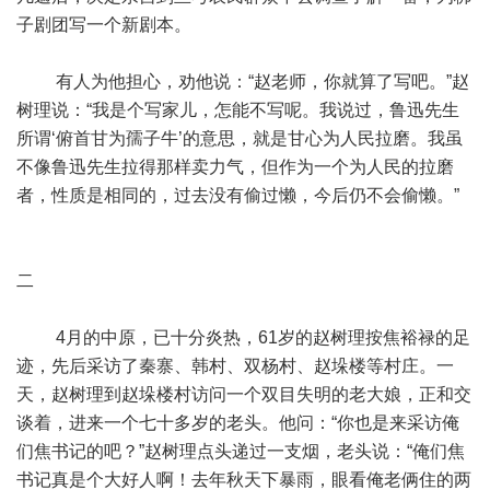
子剧团写一个新剧本。
有人为他担心，劝他说：“赵老师，你就算了写吧。”赵
树理说：“我是个写家儿，怎能不写呢。我说过，鲁迅先生
所谓‘俯首甘为孺子牛’的意思，就是甘心为人民拉磨。我虽
不像鲁迅先生拉得那样卖力气，但作为一个为人民的拉磨
者，性质是相同的，过去没有偷过懒，今后仍不会偷懒。”
二
4月的中原，已十分炎热，61岁的赵树理按焦裕禄的足
迹，先后采访了秦寨、韩村、双杨村、赵垛楼等村庄。一
天，赵树理到赵垛楼村访问一个双目失明的老大娘，正和交
谈着，进来一个七十多岁的老头。他问：“你也是来采访俺
们焦书记的吧？”赵树理点头递过一支烟，老头说：“俺们焦
书记真是个大好人啊！去年秋天下暴雨，眼看俺老俩住的两