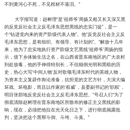
不到黄河心不死，不见棺材不落泪。”
大字报写道：赵树理“是‘祖师爷’周扬又粗又长又深又黑
的反党反社会主义反毛泽东思想黑线的忠实门徒”，是一
个“钻进党内来的资产阶级代表人物”。他“反党反社会主义反
毛泽东思想，是有组织、有领导、有计划的”。“解放十几年
来，他为了忠实地执行资产阶级文艺黑线‘祖师爷’周扬的指
示，借下乡体验生活之名，在山西省晋东南地区的广大农村
到处放毒，他的手伸得特别长，不但颠倒光明和黑暗的历
史，热心大写‘中间人物’反对歌颂毛泽东时代的英雄人物，
为资本主义复辟作舆论准备，抗拒党的文艺方针，大演大编
坏戏、坏电影，而且以作家的‘权威’，县委副书记的‘职权’，
明目张胆地反党反社会主义反毛泽东思想。”号召人们“为了
彻底清除赵树理在晋东南地区所散布的修正主义黑线的影
响，现在，必须把他拉在光天化日之下，进行彻底揭露批
判，坚决把这个黑帮斗倒、斗垮、斗臭。”