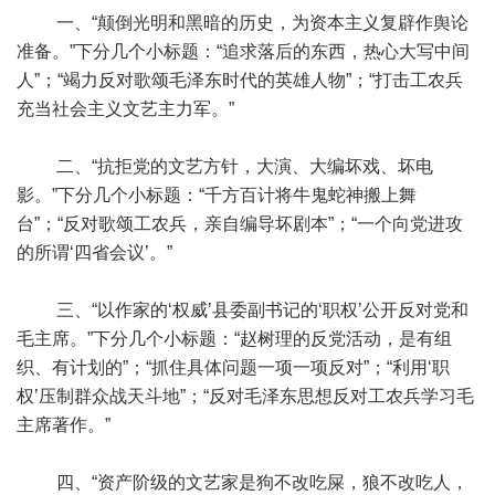
一、“颠倒光明和黑暗的历史，为资本主义复辟作舆论
准备。”下分几个小标题：“追求落后的东西，热心大写中间
人”；“竭力反对歌颂毛泽东时代的英雄人物”；“打击工农兵
充当社会主义文艺主力军。”
二、“抗拒党的文艺方针，大演、大编坏戏、坏电
影。”下分几个小标题：“千方百计将牛鬼蛇神搬上舞
台”；“反对歌颂工农兵，亲自编导坏剧本”；“一个向党进攻
的所谓‘四省会议’。”
三、“以作家的‘权威’县委副书记的‘职权’公开反对党和
毛主席。”下分几个小标题：“赵树理的反党活动，是有组
织、有计划的”；“抓住具体问题一项一项反对”；“利用‘职
权’压制群众战天斗地”；“反对毛泽东思想反对工农兵学习毛
主席著作。”
四、“资产阶级的文艺家是狗不改吃屎，狼不改吃人，