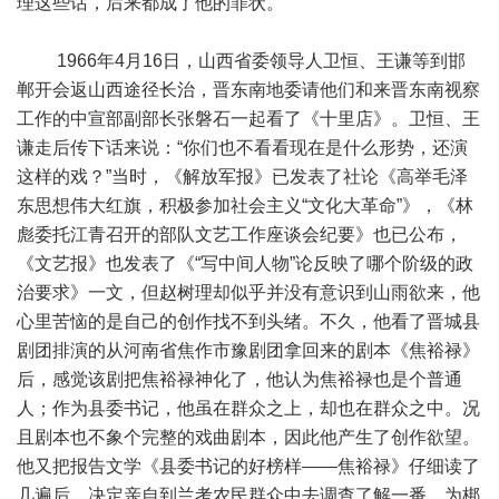
理这些话，后来都成了他的罪状。
1966年4月16日，山西省委领导人卫恒、王谦等到邯
郸开会返山西途径长治，晋东南地委请他们和来晋东南视察
工作的中宣部副部长张磐石一起看了《十里店》。卫恒、王
谦走后传下话来说：“你们也不看看现在是什么形势，还演
这样的戏？”当时，《解放军报》已发表了社论《高举毛泽
东思想伟大红旗，积极参加社会主义“文化大革命”》，《林
彪委托江青召开的部队文艺工作座谈会纪要》也已公布，
《文艺报》也发表了《“写中间人物”论反映了哪个阶级的政
治要求》一文，但赵树理却似乎并没有意识到山雨欲来，他
心里苦恼的是自己的创作找不到头绪。不久，他看了晋城县
剧团排演的从河南省焦作市豫剧团拿回来的剧本《焦裕禄》
后，感觉该剧把焦裕禄神化了，他认为焦裕禄也是个普通
人；作为县委书记，他虽在群众之上，却也在群众之中。况
且剧本也不象个完整的戏曲剧本，因此他产生了创作欲望。
他又把报告文学《县委书记的好榜样——焦裕禄》仔细读了
几遍后，决定亲自到兰考农民群众中去调查了解一番，为梆