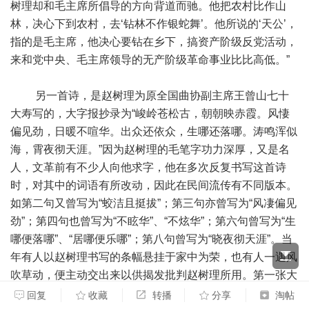
树理却和毛主席所倡导的方向背道而驰。他把农村比作山
林，决心下到农村，去‘钻林不作银蛇舞’。他所说的‘天公’，
指的是毛主席，他决心要钻在乡下，搞资产阶级反党活动，
来和党中央、毛主席领导的无产阶级革命事业比比高低。”
另一首诗，是赵树理为原全国曲协副主席王曾山七十
大寿写的，大字报抄录为“峻岭苍松古，朝朝映赤霞。风悽
偏见劲，日暖不喧华。出众还依众，生哪还落哪。涛鸣浑似
海，霄夜彻天涯。”因为赵树理的毛笔字功力深厚，又是名
人，文革前有不少人向他求字，他在多次反复书写这首诗
时，对其中的词语有所改动，因此在民间流传有不同版本。
如第二句又曾写为“蛟洁且挺拔”；第三句亦曾写为“风凄偏见
劲”；第四句也曾写为“不眩华”、“不炫华”；第六句曾写为“生
哪便落哪”、“居哪便乐哪”；第八句曾写为“晓夜彻天涯”。当
年有人以赵树理书写的条幅悬挂于家中为荣，也有人一遇风
吹草动，便主动交出来以供揭发批判赵树理所用。第一张大
字报写到：“赵树理把自己比作‘峻岭’上的‘古’‘苍松’。说他是
回复
收藏
转播
分享
淘帖