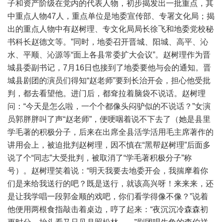
子和资产阶级在党内的代表人物，初步揭发出一批重点，其
中重点人物47人，重点单位是地委宣传部、专署文化局；揭
出的重点人物中有赵树理、专文化局局长徐飞和地委党校秘
书科长赵德文等。”同时，地委召开晋城、阳城、高平、沁
水、平顺、沁源等“面上各县常委扩大会议”。赵树理作为晋
城县委副书记，7月16日也接到了地委要他与会的通知。晋
城县剧团的演员们得知“赵老师”要到长治开会，担心他受批
判，都去看望他。进门后，都耷拉着脑袋不说话。赵树理
问：“今天是怎么啦，一个个都像头闷驴似的不说话？”女演
员郭胖胖叫了声“赵老师”，便哽咽着说不下去了（她是县里
学毛著的积极分子，后来在出席全县活学活用毛主席著作的
讲用会上，被迫批判赵树理，因不慎在“黑帮赵树理”后面多
说了个“同志”大受批判，被取消了“学毛著积极分子”称
号）。赵树理笑着说：“明天我要去地委开会，我揣摩着你
们是来给我送行的吧？既是送行，就该高兴呀！来来来，还
是让我学唱一段郭金顺的戏吧，你们看学得像不像？”说着
他便用两根食指敲击着桌边，哼了起来：“夜沉沉冷森森初