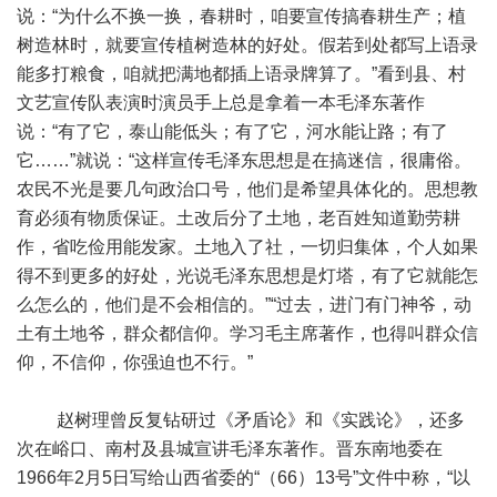
说：“为什么不换一换，春耕时，咱要宣传搞春耕生产；植
树造林时，就要宣传植树造林的好处。假若到处都写上语录
能多打粮食，咱就把满地都插上语录牌算了。”看到县、村
文艺宣传队表演时演员手上总是拿着一本毛泽东著作
说：“有了它，泰山能低头；有了它，河水能让路；有了
它……”就说：“这样宣传毛泽东思想是在搞迷信，很庸俗。
农民不光是要几句政治口号，他们是希望具体化的。思想教
育必须有物质保证。土改后分了土地，老百姓知道勤劳耕
作，省吃俭用能发家。土地入了社，一切归集体，个人如果
得不到更多的好处，光说毛泽东思想是灯塔，有了它就能怎
么怎么的，他们是不会相信的。”“过去，进门有门神爷，动
土有土地爷，群众都信仰。学习毛主席著作，也得叫群众信
仰，不信仰，你强迫也不行。”
赵树理曾反复钻研过《矛盾论》和《实践论》，还多
次在峪口、南村及县城宣讲毛泽东著作。晋东南地委在
1966年2月5日写给山西省委的“（66）13号”文件中称，“以