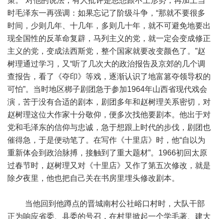
策。”对他的说法，有人批评是思想跟不上形势，再加上当
时毛泽东一再强调：如果忘记了阶级斗争，“那就不要很多
时间，少则几年、十几年，多则几十年，就不可避免地要出
现全国性的反革命复辟，马列主义的党，就一定会变成修正
主义的党，变成法西斯党，整个国家就要改变颜色了。”赵
树理通过学习，又“听了几次大的政治报告及京郊的几个调
查报告，看了《夺印》等戏，逐渐认识了地富篡夺领导权的
可怕”。当时地区梆子剧团急于参加1964年山西省现代戏会
演，苦于没有合适的剧本，剧团多年和赵树理关系密切，对
赵树理这位大作家十分敬仰，便多次找他要剧本。他出于对
党和毛泽东的信仰与忠诚，急于想跟上时代的步伐，剧团也
催得急，于是便动笔了。在写作《十里店》时，他“自以为
重新体会到政治脉搏，接触到了重大题材”。1966初回太原
过春节时，赵树理又对《十里店》又作了第五次修改，就是
除夕夜里，他也把自己关在书房里埋头修改剧本。
当他回到他蹲点的晋城南村公社峪口村时，大队干部
正为响应省委、县委的号召，在村里掀起一个学毛著、建大