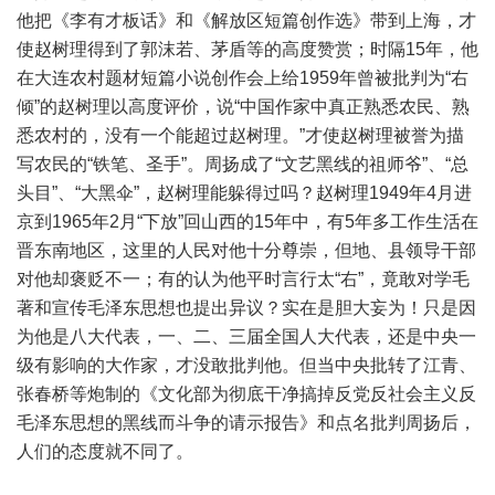
他把《李有才板话》和《解放区短篇创作选》带到上海，才
使赵树理得到了郭沫若、茅盾等的高度赞赏；时隔15年，他
在大连农村题材短篇小说创作会上给1959年曾被批判为“右
倾”的赵树理以高度评价，说“中国作家中真正熟悉农民、熟
悉农村的，没有一个能超过赵树理。”才使赵树理被誉为描
写农民的“铁笔、圣手”。周扬成了“文艺黑线的祖师爷”、“总
头目”、“大黑伞”，赵树理能躲得过吗？赵树理1949年4月进
京到1965年2月“下放”回山西的15年中，有5年多工作生活在
晋东南地区，这里的人民对他十分尊崇，但地、县领导干部
对他却褒贬不一；有的认为他平时言行太“右”，竟敢对学毛
著和宣传毛泽东思想也提出异议？实在是胆大妄为！只是因
为他是八大代表，一、二、三届全国人大代表，还是中央一
级有影响的大作家，才没敢批判他。但当中央批转了江青、
张春桥等炮制的《文化部为彻底干净搞掉反党反社会主义反
毛泽东思想的黑线而斗争的请示报告》和点名批判周扬后，
人们的态度就不同了。