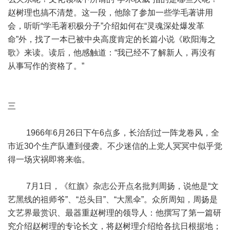
赵树理也搞不清楚。这一段，他除了参加一些学毛著讲用
会，听听“学毛著积极分子”介绍如何在“灵魂深处爆发革
命”外，找了一本已被中央高度肯定的长篇小说《欧阳海之
歌》来读。读后，他感触道：“我已经不了解新人，再没有
从事写作的资格了。”
三
1966年6月26日下午6点多，长治刮过一阵龙卷风，全
市近30个生产队遭到侵袭。不少迷信的上党人冥冥中似乎觉
得一场灾祸即将来临。
7月1日，《红旗》杂志公开点名批判周扬，说他是“文
艺黑线的祖师爷”、“总头目”、“大黑伞”。众所周知，周扬是
文艺界最赏识、最器重赵树理的领导人：他撰写了第一篇研
究介绍赵树理的专论长文，将赵树理介绍给各抗日根据地；