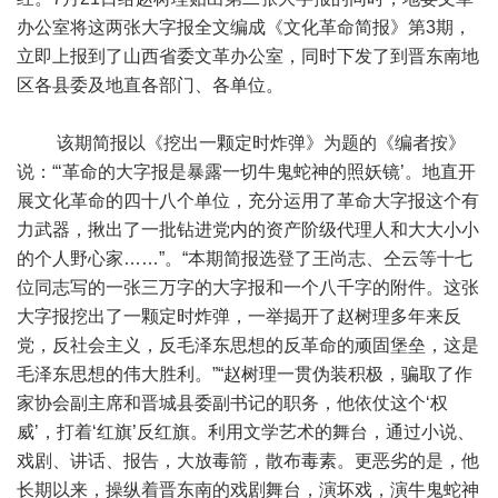
办公室将这两张大字报全文编成《文化革命简报》第3期，
立即上报到了山西省委文革办公室，同时下发了到晋东南地
区各县委及地直各部门、各单位。
该期简报以《挖出一颗定时炸弹》为题的《编者按》
说：“‘革命的大字报是暴露一切牛鬼蛇神的照妖镜’。地直开
展文化革命的四十八个单位，充分运用了革命大字报这个有
力武器，揪出了一批钻进党内的资产阶级代理人和大大小小
的个人野心家……”。“本期简报选登了王尚志、仝云等十七
位同志写的一张三万字的大字报和一个八千字的附件。这张
大字报挖出了一颗定时炸弹，一举揭开了赵树理多年来反
党，反社会主义，反毛泽东思想的反革命的顽固堡垒，这是
毛泽东思想的伟大胜利。”“赵树理一贯伪装积极，骗取了作
家协会副主席和晋城县委副书记的职务，他依仗这个‘权
威’，打着‘红旗’反红旗。利用文学艺术的舞台，通过小说、
戏剧、讲话、报告，大放毒箭，散布毒素。更恶劣的是，他
长期以来，操纵着晋东南的戏剧舞台，演坏戏，演牛鬼蛇神