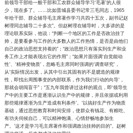
前领导干部给一般干部和工农群众辅导学习‘毛著’的人很
少，现在多了。……比如晋城县委书记常三毛同志，1965
年给干部、群众辅导毛主席著作学习共四十五次，副书记赵
树理同志辅导二十多次”。但赵树理在辅导时，大多讲的是
理论联系实际，他说：“判断一个地区的工作是否政治挂了
帅，是要看参与工作的大多数人的工作热情，是否是由他们
自己的政治思想支持着的”；“政治思想只有落实到生产和业
务工作上才能表现出它的作用”；“如果片面强调‘自觉能动
性’、‘精神变物质’，忽略毛主席同时强调的‘调查研究’，
从‘实际情况出发，从其中引出其固有的不是臆造的规律
性，即找出周围事变的内部联系，作为我们行动的向导’，
那就会胡闯盲干”；“五九年我曾讲过这样的观点，即‘领导生
产中的主要工作是逐渐认识生产中的规律，并且依据或利用
那些规律逐渐为生产造成有利条件’。‘以搞好生产作为物质
基础，通过思想教育和时间安排，使群众有钱花、有粮吃、
有功夫伺候自己，可以精神饱满、心情舒畅地参加生
产。’这才是学习毛主席著作和强调政治挂帅的目的”。赵树