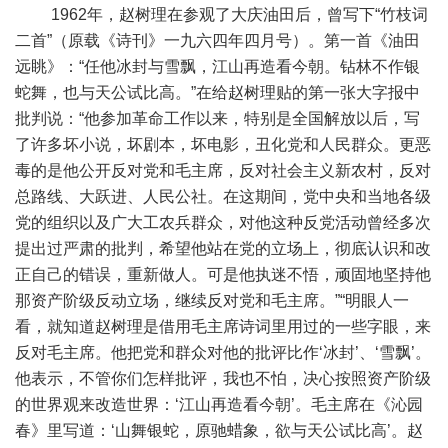
1962年，赵树理在参观了大庆油田后，曾写下“竹枝词
二首”（原载《诗刊》一九六四年四月号）。第一首《油田
远眺》：“任他冰封与雪飘，江山再造看今朝。钻林不作银
蛇舞，也与天公试比高。”在给赵树理贴的第一张大字报中
批判说：“他参加革命工作以来，特别是全国解放以后，写
了许多坏小说，坏剧本，坏电影，丑化党和人民群众。更恶
毒的是他公开反对党和毛主席，反对社会主义新农村，反对
总路线、大跃进、人民公社。在这期间，党中央和当地各级
党的组织以及广大工农兵群众，对他这种反党活动曾经多次
提出过严肃的批判，希望他站在党的立场上，彻底认识和改
正自己的错误，重新做人。可是他执迷不悟，顽固地坚持他
那资产阶级反动立场，继续反对党和毛主席。”“明眼人一
看，就知道赵树理是借用毛主席诗词里用过的一些字眼，来
反对毛主席。他把党和群众对他的批评比作‘冰封’、‘雪飘’。
他表示，不管你们怎样批评，我也不怕，决心按照资产阶级
的世界观来改造世界：‘江山再造看今朝’。毛主席在《沁园
春》里写道：‘山舞银蛇，原驰蜡象，欲与天公试比高’。赵