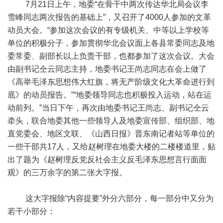
7月21日上午，地委“在骨干中两次传达华北局会议李
雪峰同志两次报告的基础上”，又召开了4000人参加的文革
动员大会。“参加这次会议的有专级机关、中等以上学校等
单位的积极分子，参加贯彻华北会议面上各县常委同志及地
委常委、副部长以上负责干部，也都参加了这次会议。大会
由副书记仝云同志主持，地委书记王尚志同志在会上做了
《高举毛泽东思想伟大红旗，将无产阶级文化大革命进行到
底》的动员报告。”“地委领导同志也积极投入运动，站在运
动前列。”当日下午，再次由地委书记王尚志、副书记仝云
牵头，联合地委其他一些领导人及地委宣传部、组织部、地
直党委会、地区文联、《山西日报》晋东南记者站等单位的
一些干部共17人，又给赵树理在地委大楼的二楼楼道里，贴
出了题为《赵树理反党反社会主义反毛泽东思想言行面面
观》的三万余字的第二张大字报。
这大字报除“内容提要”外分六部分，每一部分中又分为
若干小部分：