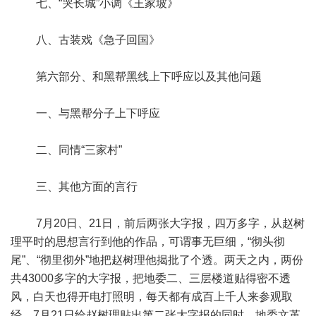
七、“哭长城”小调《王家坡》
八、古装戏《急子回国》
第六部分、和黑帮黑线上下呼应以及其他问题
一、与黑帮分子上下呼应
二、同情“三家村”
三、其他方面的言行
7月20日、21日，前后两张大字报，四万多字，从赵树
理平时的思想言行到他的作品，可谓事无巨细，“彻头彻
尾”、“彻里彻外”地把赵树理他揭批了个透。两天之内，两份
共43000多字的大字报，把地委二、三层楼道贴得密不透
风，白天也得开电打照明，每天都有成百上千人来参观取
经。7月21日给赵树理贴出第二张大字报的同时，地委文革