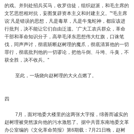
的戏。并到处招兵买马，收罗信徒，组织赵派，和毛主席的
文艺思想相对抗，妄图复辟资本主义和封建主义。”“毛主席
说‘凡是错误的思想，凡是毒草，凡是牛鬼蛇神，都应该进
行批判，决不能让它们自由泛滥。’广大工农兵群众，革命
干部和革命知识分子，高举毛泽东思想伟大红旗，口诛笔
伐，同声声讨，彻底斩断赵树理的魔爪，彻底清算他的一切
罪行，彻底批判他的一切谬论，把他斗倒、斗垮、斗臭，不
获全胜，决不收兵。”
至此，一场烧向赵树理的大火点燃了。
四
7月，面对地委大楼里的这两张大字报，绵善而诚实的
赵树理被突然泼向他的污水激怒了。据中共晋东南地委文革
办公室编的《文化革命简报》第6期载：7月21日晚，赵树