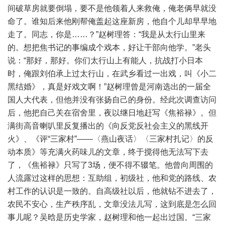
间破草房就要倒塌，要不是他领着人来救俺，俺老俩早就没
命了。谁知后来他刚帮俺盖起这座新房，他自个儿却早早地
走了。同志，你是……？”赵树理答：“我是从太行山里来
的。想把焦书记的事编成个戏本，好让干部向他学。”老头
说：“那好，那好。你们太行山上有能人，抗战打小日本
时，俺跟刘伯承上过太行山，在武乡看过一出戏，叫《小二
黑结婚》，真是好戏文啊！”赵树理曾是河南选出的一届全
国人大代表，但他并没有张扬自己的身份。经此次调查访问
后，他把自己关在宿舍里，夜以继日地赶写《焦裕禄》。但
满街高音喇叭里反复播出的《向反党反社会主义的黑线开
火》、《评“三家村”——〈燕山夜话〉〈三家村扎记〉的反
动本质》等充满火药味儿的文章，终于搅得他无法写下去
了，《焦裕禄》只写了3场，便不得不辍笔。他曾向周围的
人流露过这样的思想：互助组，初级社，他和党的路线、农
村工作的认识是一致的。自高级社以后，他就钻不进去了，
农民不安心，生产秩序乱，文章没法儿写，这到底是怎么回
事儿呢？吴晗是历史学家，赵树理和他一起出过国。“三家