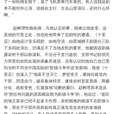
了一份给闺女留下，退了飞机票乘汽车来的。有人说我这剧
本不能对外公演，咱就在太行、太岳山里演出，还对什么外
啊。”
赵树理性格执拗，凡他认定的事，很难让他改变。这
是他的可贵之处，但也给他带来了悲剧性的遭遇。《十里
店》由他设计音乐唱腔、由他导演，由晋城梆子剧团分三队
下乡四处演出，仍满足不了当地农民的要求。他被因该剧揭
露农村干部以权谋私、不法分子贪污盗窃、支部书记软弱无
力而受到农民欢迎的表象所迷惑，没有认识到他自己也已受
到当时不符合中国实际的“阶级斗争学说”的影响，致使《十
里店》也落入了“地富不甘灭亡，梦想变天，腐蚀拉拢党内
干部，同流合污，破坏集体经济，遂使农村贫富悬殊，两极
分化，政权变色，红旗落地”论断的窠臼。赵树理原本是反
对“把任何问题的原因都反映为阶级斗争”的，他说过：“老区
的地主富农已经不起多大作用，农村困难的根源不在阶级斗
争，而在于干部作风和如何真正落实党在农村的各项政