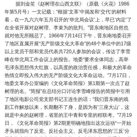
据刘金笙《赵树理在山西文联》（原载《火花》1986
年第5月号）一文记载：“根据‘文革’中揭发和‘交代’的材料
看，在一九六六年五月召开的‘华北局会议’上，早已‘内定’了
在全省开展对赵树理、李束为的批判。”晋东南地区自然也
就对他无所顾忌了。1966年7月14日下午，晋东南地委召开
了地区直属开展“无产阶级文化大革命”的48个单位中的17级
以上党员干部和党员代表共720人参加的会议，传达了李雪
峰在华北局工作会议上的报告。地委“要求全体同志，高举
毛泽东思想伟大红旗，以高度的政治责任感，和极大的革命
热情立即投入伟大的无产阶级文化大革命运动。”7月17日，
地委文革办公室编的《文化革命简报》第1期第一次点了赵
树理的名。“简报”在总结分口讨论李雪峰报告的简报中引用
了地区电影公司党支部书记王连生的话：“我们晋东南的戏
剧工作解放以来，长期翻不了身，是因为有‘三座大山’，这
就是中央的赵树理，省里的王中青和专里的程联考。”7月19
日，《文化革命简报》第2期更明确地指出这次运动“一开始
矛头就指向了反党、反社会主义、反毛泽东思想的‘三反’分