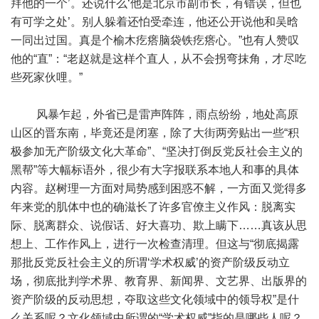
拜他的一个’。还说什么‘他是北京市副市长，有错误，但也
有可学之处’。别人躲着还怕受牵连，他还公开说他和吴晗
一同出过国。真是个榆木疙瘩脑袋铁疙瘩心。”也有人赞叹
他的“直”：“老赵就是这样个直人，从不会拐弯抹角，才尽吃
些死家伙哩。”
风暴乍起，外省已是雷声阵阵，雨点纷纷，地处高原
山区的晋东南，毕竟还是闭塞，除了大街两旁贴出一些“积
极参加无产阶级文化大革命”、“坚决打倒反党反社会主义的
黑帮”等大幅标语外，很少有大字报联系本地人和事的具体
内容。赵树理一方面对局势感到困惑不解，一方面又觉得多
年来党的肌体中也的确滋长了许多官僚主义作风：脱离实
际、脱离群众、说假话、好大喜功、欺上瞒下……真该从思
想上、工作作风上，进行一次检查清理。但这与“彻底揭露
那批反党反社会主义的所谓‘学术权威’的资产阶级反动立
场，彻底批判学术界、教育界、新闻界、文艺界、出版界的
资产阶级的反动思想，夺取这些文化领域中的领导权”是什
么关系呢？文化领域中所谓的“学术权威”指的是哪些人呢？