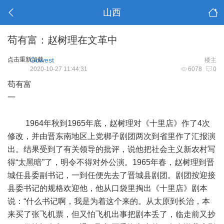
山西
苟有富：赵树理在文革中
点击重新加载
Gowest
楼主
2020-10-27 11:44:31
6078
0
苟有富
一
1964年秋到1965年底，赵树理对《十里店》作了4次
修改，并由晋东南地区上党梆子剧团两次到省里作了汇报演
出。结果受到了有关领导的批评，说他把社会主义新农村写
得“太黑暗”了，明令不得对外公演。1965年春，赵树理到晋
城任县委副书记，一到任便先去了晋城县剧团。剧团按迎接
县委书记的规格欢迎他，他从口袋里掏出《十里店》剧本
说：“什么书记啊，我是为着这个来的。从太原到长治，本
来买了张飞机票，但又怕飞机出事把剧本丢了，临走前又抄