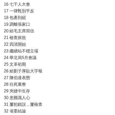
16 七千人大會
17 一律甄別平反
18 包產到組
19 調離張家口
20 給毛主席寫信
21 檢查挨批
22 四清開始
23 繼續站不穩立場
24 華北局5月會議
25 文革初期
26 給劉子厚貼大字報
27 陳伯達表態
28 往死裏整
29 夾縫中生存
30 患難識人心
31 屢犯錯誤，屢檢查
32 省委結論