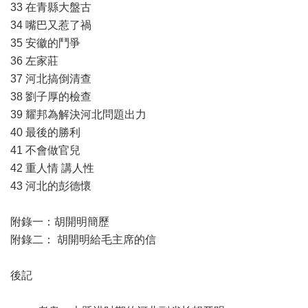
33 在青縣大盤古
34 嘴巴又惹了禍
35 安徽的鬥爭
36 左家莊
37 河北搞倒清查
38 劉子厚的檢查
39 耀邦為解決河北問題出力
40 最後的勝利
41 不會做官兒
42 重人情 講人性
43 河北的彭德懷
附錄一：胡開明簡歷
附錄二： 胡開明給毛主席的信
後記