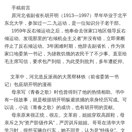
手稿前言
原河北省副省长胡开明（1913—1997）早年毕业于北平
东北大学，参加过一二.九运动，是一位知识分子老干部。
1959年反右倾运动之后，他奉命去张家口地区领导反右
倾运动。发现那里的“右倾机会主义者”并没有错，立即果断
停止了反右倾运动。3年困难时期，他辞去副省长，作为张
家口地委第一书记，为拯救饥饿的农民干了不少事。直至给
毛主席写信，要求包产到组，为此受到批判，多年遭贬抑。
文革中，河北造反派画的大黑帮林铁（前省委第一书
记）包庇胡开明的漫画
母亲写《青春之歌》时也曾得到了他的热情相助。书中
有一段故事，就是根据胡开明躲避抓捕的亲身经历写成。可
以说，小说《青春之歌》的成功，也有胡开明的贡献。
母亲原来很正统，很左。文革前，姐姐穿双高跟鞋，母
亲斥之为“资产阶级作风”，严厉训斥姐姐。哥哥在清华大学
学习时，很想买辆自行车，她不同意，认为是“特殊化”。文