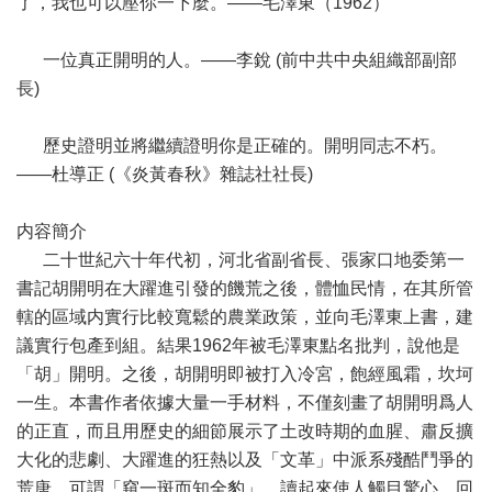
了，我也可以壓你一下麼。——毛澤東（1962）
一位真正開明的人。——李銳 (前中共中央組織部副部
長)
歷史證明並將繼續證明你是正確的。開明同志不朽。
——杜導正 (《炎黃春秋》雜誌社社長)
内容簡介
二十世紀六十年代初，河北省副省長、張家口地委第一
書記胡開明在大躍進引發的饑荒之後，體恤民情，在其所管
轄的區域内實行比較寬鬆的農業政策，並向毛澤東上書，建
議實行包產到組。結果1962年被毛澤東點名批判，說他是
「胡」開明。之後，胡開明即被打入冷宮，飽經風霜，坎坷
一生。本書作者依據大量一手材料，不僅刻畫了胡開明爲人
的正直，而且用歷史的細節展示了土改時期的血腥、肅反擴
大化的悲劇、大躍進的狂熱以及「文革」中派系殘酷鬥爭的
荒唐。可謂「窺一斑而知全豹」，讀起來使人觸目驚心，回