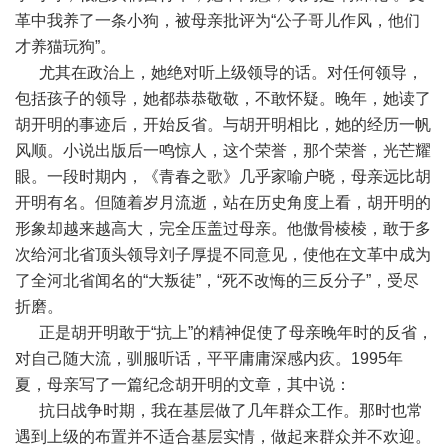
革中我养了一条小狗，被母亲批评为“公子哥儿作风，他们
才养猫玩狗”。
尤其在政治上，她绝对听上级领导的话。对任何领导，
包括孩子的领导，她都恭恭敬敬，不敢怀疑。晚年，她读了
胡开明的事迹后，开始反省。与胡开明相比，她的经历一帆
风顺。小说出版后一鸣惊人，这个荣誉，那个荣誉，光芒耀
眼。一段时期内，《青春之歌》几乎家喻户晓，母亲远比胡
开明有名。但随着岁月流逝，站在历史角度上看，胡开明的
形象却越来越高大，完全压盖过母亲。他傲骨棱棱，敢于多
次给河北省顶头领导刘子厚提不同意见，使他在文革中成为
了全河北省闻名的“大叛徒”，“死不改悔的三反分子”，受尽
折磨。
正是胡开明敢于“抗上”的精神促使了母亲晚年时的反省，
对自己随大流，驯服听话，平平庸庸深感内疚。1995年
夏，母亲写了一篇纪念胡开明的文章，其中说：
抗日战争时期，我在基层做了几年群众工作。那时也常
遇到上级的布置并不适合基层实情，做起来群众并不欢迎。