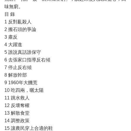
味無窮。
目 錄
1 反對亂殺人
2 搬石頭的爭論
3 肅反
4 大躍進
5 誰說真話誰保守
6 去張家口指導反右傾
7 停止反右傾
8 解放幹部
9 1960年大饑荒
10 吃四兩，曬太陽
11 跳水救人
12 反壞奪權
13 解散食堂
14 調整政策
15 讓農民穿上合適的鞋