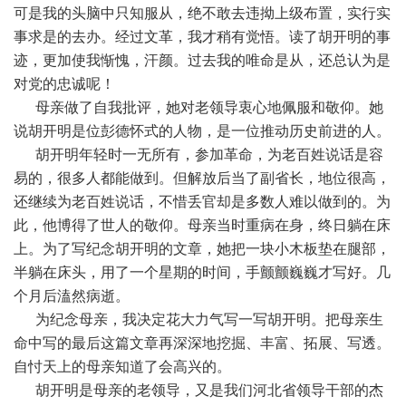
可是我的头脑中只知服从，绝不敢去违拗上级布置，实行实
事求是的去办。经过文革，我才稍有觉悟。读了胡开明的事
迹，更加使我惭愧，汗颜。过去我的唯命是从，还总认为是
对党的忠诚呢！
母亲做了自我批评，她对老领导衷心地佩服和敬仰。她
说胡开明是位彭德怀式的人物，是一位推动历史前进的人。
胡开明年轻时一无所有，参加革命，为老百姓说话是容
易的，很多人都能做到。但解放后当了副省长，地位很高，
还继续为老百姓说话，不惜丢官却是多数人难以做到的。为
此，他博得了世人的敬仰。母亲当时重病在身，终日躺在床
上。为了写纪念胡开明的文章，她把一块小木板垫在腿部，
半躺在床头，用了一个星期的时间，手颤颤巍巍才写好。几
个月后溘然病逝。
为纪念母亲，我决定花大力气写一写胡开明。把母亲生
命中写的最后这篇文章再深深地挖掘、丰富、拓展、写透。
自忖天上的母亲知道了会高兴的。
胡开明是母亲的老领导，又是我们河北省领导干部的杰