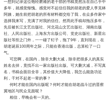
一想到记录这位饱经磨难的老干部的书稿竟然压在自己手中
多年，就感觉惭愧。感觉对不起信任我的胡老的爱人李克林
阿姨，她生前把胡老的所有材料都交给了我，在众多作家中
选择我来写，充满了对我的信任。然而此手稿却拖压多年，
先后被长江文艺出版社、河北花山文艺出版社、湖南出版
社、人民出版社、上海东方出版公司、党史出版社、新星出
版社等拒之门外，一一碰了钉子，拖了9年，直到现在，在
胡老诞辰100周年之际，只能在香港出版，总算松了一口
气。
可悲啊，在国内，除非大删大减，除非把很多人的真实
姓名去掉，竟找不出一家出版社出版。可大删大减，不写真
名，书稿会面目全非，其价值大大降低，我怎么能急功近
利，干对不起老一辈的事？
何时才能在国内出版呢？何时才能在胡老战斗过的晋察
冀地区与民众见面呢？
相信，早晚会有一天的。