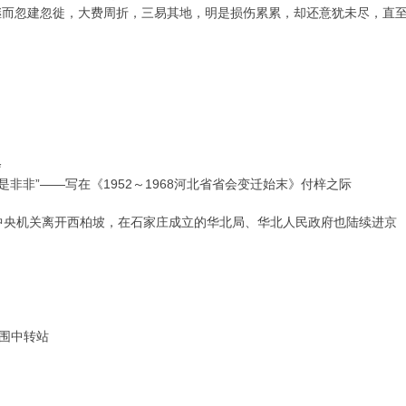
继而忽建忽徙，大费周折，三易其地，明是损伤累累，却还意犹未尽，直
会
是非非”——写在《1952～1968河北省省会变迁始末》付梓之际
东率中央机关离开西柏坡，在石家庄成立的华北局、华北人民政府也陆续进京
外围中转站