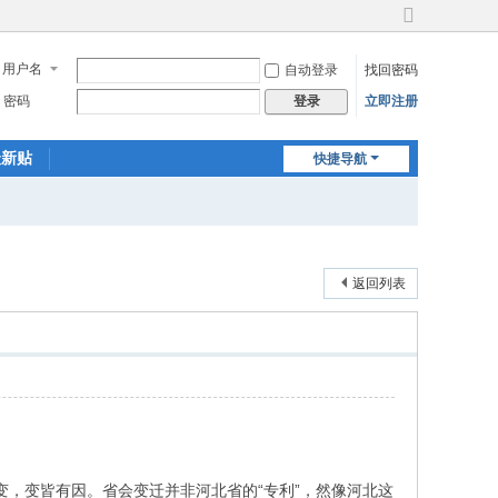
切
换
用户名
自动登录
找回密码
到
宽
密码
立即注册
登录
版
最新贴
快捷导航
返回列表
变，变皆有因。省会变迁并非河北省的“专利”，然像河北这