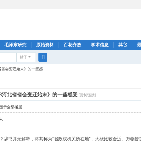
毛泽东研究
原始资料
百花齐放
学术信息
其它
帖子
搜
省省会变迁始末》的一些感 ...
索
968河北省省会变迁始末》的一些感受
[复制链接]
显示全部楼层
末
么？辞书并无解释，将其称为“省政权机关所在地”，大概比较合适。万物皆