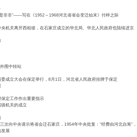
会
是非非”——写在《1952～1968河北省省会变迁始末》付梓之际
东率中央机关离开西柏坡，在石家庄成立的华北局、华北人民政府也陆续进京
市
的外围中转站
北省委成立大会在保定举行，8月1日，河北省人民政府挂牌于保定
兴
保定工作作出重要指示
级机关的成立
析
，河北三次向中央请示将省会迁石家庄，1954年中央批复：“经费由河北自筹
的发展