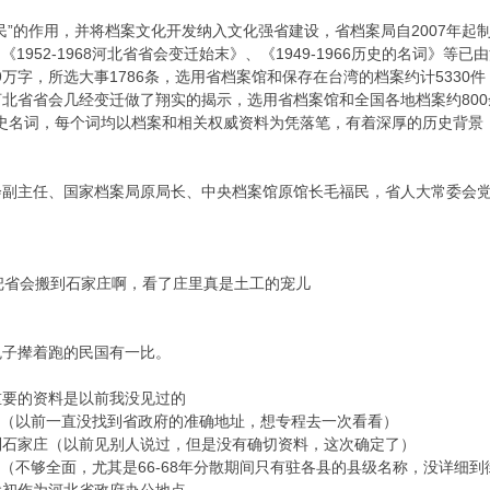
的作用，并将档案文化开发纳入文化强省建设，省档案局自2007年起制
、《1952-1968河北省省会变迁始末》、《1949-1966历史的名词》等
9万字，所选大事1786条，选用省档案馆和保存在台湾的档案约计5330件，
北省省会几经变迁做了翔实的揭示，选用省档案馆和全国各地档案约800余件
个历史名词，每个词均以档案和相关权威资料为凭落笔，有着深厚的历史背
主任、国家档案局原局长、中央档案馆原馆长毛福民，省人大常委会党
把省会搬到石家庄啊，看了庄里真是土工的宠儿
鬼子撵着跑的民国有一比。
重要的资料是以前我没见过的
址（以前一直没找到省政府的准确地址，想专程去一次看看）
迁到石家庄（以前见别人说过，但是没有确切资料，这次确定了）
址（不够全面，尤其是66-68年分散期间只有驻各县的县级名称，没详细到