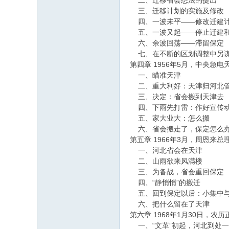
二、迁移省会想法的提出
三、迁移计划的实施及修改
四、一波未平——修改迁建
五、一波又起——停止迁建
六、余波回荡——滞留保定
七、在不断的区划调整中另
第四章 1956年5月，中央急
一、瞄准天津
二、重大利好：天津归河北
三、决定：省会搬到天津去
四、下雨先打雷：作好宣传
五、家大业大：怎么搬
六、省会搬走了，保定怎么办
第五章 1966年3月，周恩
一、河北省会在天津
二、山雨欲来风满楼
三、为备战，省会重回保定
四、“静悄悄”的搬迁
五、回到保定以后：小集中
六、把什么留在了天津
第六章 1968年1月30日，
一、“文革”初起，河北到处