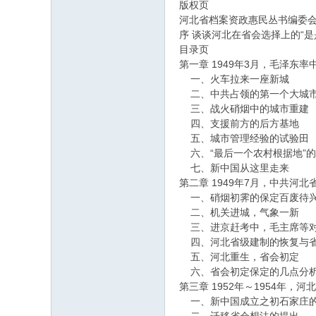
版权页
河北省档案资政惠民丛书编委
序 谈谈河北在省会选择上的“是
目录页
第一章 1949年3月，毛泽
一、火车拉来一座新城
二、中共占领的第一个大城
三、战火硝烟中的城市重建
四、支援前方的后方基地
五、城市管理经验的试验田
六、“最后一个农村根据地”
七、新中国从这里走来
第二章 1949年7月，中共河
一、硝烟初霁的保定百废待
二、机关进城，气象一新
三、进京赶考中，毛主席等对
四、河北省级建制的恢复与省
五、河北重生，省会初定
六、省会初定保定的几点分
第三章 1952年～1954年
一、新中国成立之初石家庄