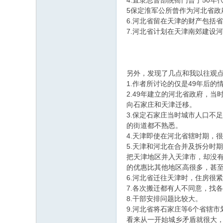
4.直隶总督部院衙门曾于50
5保定淮军公所曾作为河北省政
6.河北省留在天津的财产包括
7.河北省计划在天津南郊建设
另外，发现了几点和我以往观
1.作者所讨论的仅是49年后
2.49年建立的河北省政府，
向石家庄和天津迁移。
3.保定石家庄当时城市人口不
的街道都不熟悉。
4.天津即使在河北省辖时期，
5.天津和河北在合并及拆分时
把天津地区并入天津市，却没
的优惠比其他地区高很多，甚
6.河北省迁往天津时，住房很
7.各次搬迁都有人不同意，找
8.干部安排问题比较大。
9.河北省将石家庄等6个省辖
看来从一开始城乡矛盾就很大