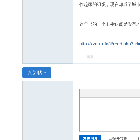
作起家的组织，现在却成了城
这个书的一个主要缺点是没有地图
http://xzqh.info/lt/read.php?ti
回复
发新帖
回帖并转播
发表回复