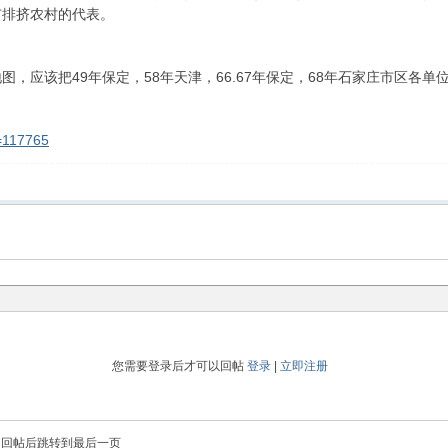
市排挤农村的代表。
，应该把49年保定，58年天津，66.67年保定，68年石家庄市区各单
d=117765
您需要登录后才可以回帖
登录
|
立即注册
回帖后跳转到最后一页