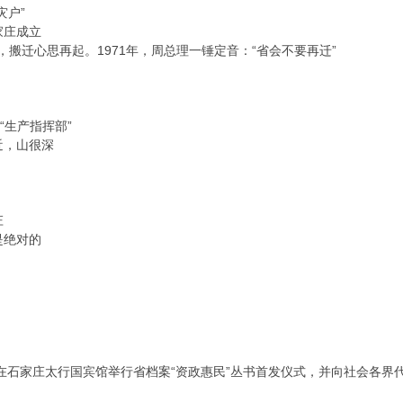
灾户”
家庄成立
断，搬迁心思再起。1971年，周总理一锤定音：“省会不要再迁”
“生产指挥部”
近，山很深
庄
是绝对的
案局在石家庄太行国宾馆举行省档案“资政惠民”丛书首发仪式，并向社会各