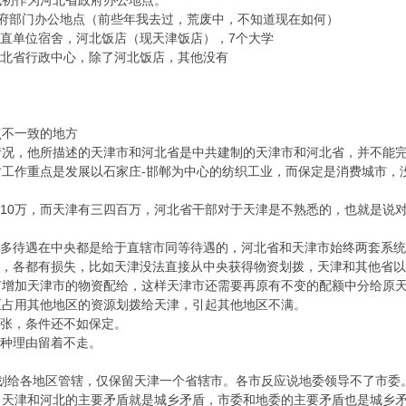
年代初作为河北省政府办公地点。
府部门办公地点（前些年我去过，荒废中，不知道现在如何）
省直单位宿舍，河北饭店（现天津饭店），7个大学
河北省行政中心，除了河北饭店，其他没有
点不一致的地方
的情况，他所描述的天津市和河北省是中共建制的天津市和河北省，并不能
当时工作重点是发展以石家庄-邯郸为中心的纺织工业，而保定是消费城市
足10万，而天津有三四百万，河北省干部对于天津是不熟悉的，也就是说
很多待遇在中央都是给于直辖市同等待遇的，河北省和天津市始终两套系
期，各都有损失，比如天津没法直接从中央获得物资划拨，天津和其他省
有增加天津市的物资配给，这样天津市还需要再原有不变的配额中分给原
至占用其他地区的资源划拨给天津，引起其他地区不满。
紧张，条件还不如保定。
各种理由留着不走。
市划给各地区管辖，仅保留天津一个省辖市。各市反应说地委领导不了市委
，天津和河北的主要矛盾就是城乡矛盾，市委和地委的主要矛盾也是城乡