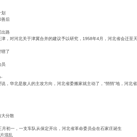
计划
和善后
谋出路
电天津，对河北关于津冀合并的建议予以研究，1958年4月，河北省会迁至
管辖了
动员
·
来总理说，华北是敌人的主攻方向，河北省委搬家就主动了，“悄悄”地，河北
与大分散
农历正月初一，一支车队从保定开出，河北省革命委员会在石家庄诞生
一片混乱