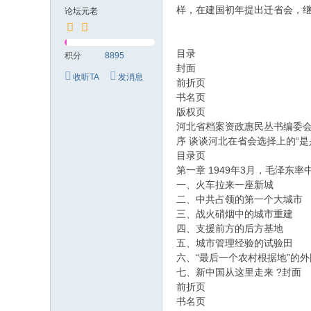
究
样，在建国初年提出迁省会，
论坛元老
网
目录
积分
8895
封面
收听TA
发消息
前折页
书名页
版权页
河北省档案资政惠民丛书编委
序 谈谈河北在省会选择上的“是
目录页
第一章 1949年3月，毛泽
一、火车拉来一座新城
二、中共占领的第一个大城市
三、战火硝烟中的城市重建
四、支援前方的后方基地
五、城市管理经验的试验田
六、“最后一个农村根据地”的
七、新中国从这里走来 ?封面
前折页
书名页