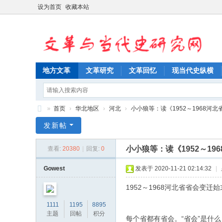
设为首页
收藏本站
地方文革
文革研究
文革回忆
现当代史纵横
»
首页
›
华北地区
›
河北
›
小小狼等：读《1952～1968河北
文
发新帖
革
小小狼等：读《1952～1
查看:
20380
|
回复:
0
与
当
Gowest
发表于 2020-11-21 02:14:32
|
代
1952～1968河北省省会变迁始
史
1111
1195
8895
研
主题
回帖
积分
每个省都有省会。“省会”是什