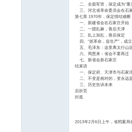
二、全面军管，保定成为“重
三、河北省革命委员会在石
第七章 1970年，保定情结难
一、新建省会在石家庄开始
二、一团乱麻，善后天津
三、乱上加乱，善后保定
四、“抓革命，促生产”，成立
五、毛泽东：这里离太行山
六、周恩来：省会不要再迁
七、新省会新石家庄
结束语
一、保定府、天津市与石家
二、不变是相对的，变永远
三、历史告诉未来
后折页
封底
2013年2月6日上午，省档