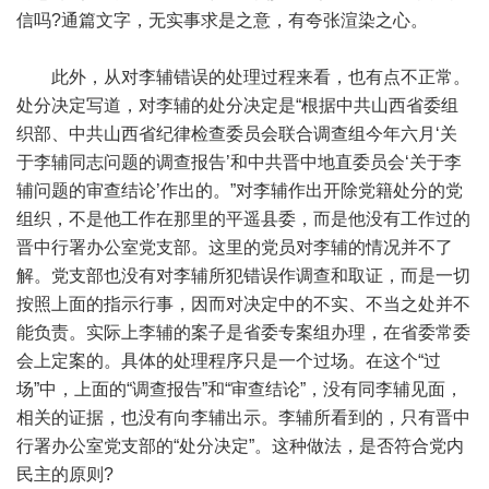
信吗?通篇文字，无实事求是之意，有夸张渲染之心。
此外，从对李辅错误的处理过程来看，也有点不正常。
处分决定写道，对李辅的处分决定是“根据中共山西省委组
织部、中共山西省纪律检查委员会联合调查组今年六月‘关
于李辅同志问题的调查报告’和中共晋中地直委员会‘关于李
辅问题的审查结论’作出的。”对李辅作出开除党籍处分的党
组织，不是他工作在那里的平遥县委，而是他没有工作过的
晋中行署办公室党支部。这里的党员对李辅的情况并不了
解。党支部也没有对李辅所犯错误作调查和取证，而是一切
按照上面的指示行事，因而对决定中的不实、不当之处并不
能负责。实际上李辅的案子是省委专案组办理，在省委常委
会上定案的。具体的处理程序只是一个过场。在这个“过
场”中，上面的“调查报告”和“审查结论”，没有同李辅见面，
相关的证据，也没有向李辅出示。李辅所看到的，只有晋中
行署办公室党支部的“处分决定”。这种做法，是否符合党内
民主的原则?