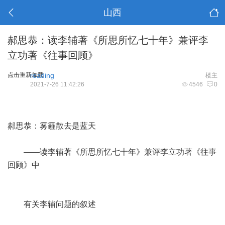
山西
郝思恭：读李辅著《所思所忆七十年》兼评李
立功著《往事回顾》
点击重新加载
reading
楼主
2021-7-26 11:42:26
4546
0
郝思恭：雾霾散去是蓝天
——读李辅著《所思所忆七十年》兼评李立功著《往事
回顾》中
有关李辅问题的叙述