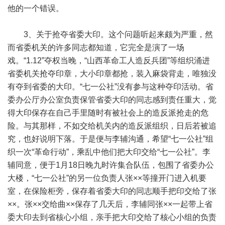
他的一个错误。
3、关于抢夺省委大印。这个问题听起来颇为严重，然
而省委机关的许多同志都知道，它完全是演了一场
戏。“1.12”夺权当晚，“山西革命工人造反兵团”等组织涌进
省委机关抢夺印章，大小印章都抢，装入麻袋背走，唯独没
有夺到省委的大印。“七一公社”没有参与这种夺印活动。省
委办公厅办公室负责保管省委大印的同志感到责任重大，觉
得大印保存在自己手里随时有被社会上的造反派抢走的危
险。与其那样，不如交给机关内的造反派组织，日后若被追
究，也好说明下落。于是便与李辅沟通，希望“七一公社”组
织一次“革命行动”，乘乱中他们把大印交给“七一公社”。李
辅同意，便于1月18日晚九时许集合队伍，包围了省委办公
大楼，“七一公社”的另一位负责人张××等撞开门进入机要
室，在保险柜旁，保存着省委大印的同志顺手把印交给了张
××。张××交给曲××保存了几天后，李辅同张××一起带上省
委大印去到省核心小组，亲手把大印交给了核心小组的负责