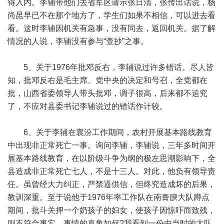
得入内。李辅带他们去省军区请示张日清，张传出话说，杨
尚昆早已不在那个地方了，学生们如果不相信，可以进去看
看。这时李辅因机关有急事，没有同去，返回机关。据了解
情况的人说，李辅没有参与“查抄”之事。
5、关于1976年批邓反右，李辅说过许多错话。尽人皆
知，批邓反右是毛主席、党中央的决定和号召，全党都在
批，山西省委领导人带头批邓，调子很高，后来都不追究
了，不应对县委书记李辅说过的错话作计较。
6、关于李辅在襄汾工作期间，农村开展基本路线教育
中出现非正常死亡一事。询问李辅，李辅说，三年多时间开
展基本路线教育，在以阶级斗争为纲的极左思潮影响下，全
县造成非正常死亡七人，不是十三人。对此，他负有领导责
任。虽曾经大力纠正，严禁逼供信，但终究造成坏的后果，
教训深重。至于说他于1976年率工作队在南膏腴大队蹲点
期间，批斗关押一个奶孩子的妇女，使孩子因惊吓而致残，
则不符合事实。事情的真象如何?我看到一份由当时的大队