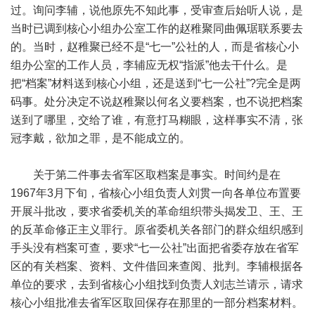
过。询问李辅，说他原先不知此事，受审查后始听人说，是
当时已调到核心小组办公室工作的赵稚聚同曲佩琚联系要去
的。当时，赵稚聚已经不是“七一”公社的人，而是省核心小
组办公室的工作人员，李辅应无权“指派”他去干什么。是
把“档案”材料送到核心小组，还是送到“七一公社”?完全是两
码事。处分决定不说赵稚聚以何名义要档案，也不说把档案
送到了哪里，交给了谁，有意打马糊眼，这样事实不清，张
冠李戴，欲加之罪，是不能成立的。
关于第二件事去省军区取档案是事实。时间约是在
1967年3月下旬，省核心小组负责人刘贯一向各单位布置要
开展斗批改，要求省委机关的革命组织带头揭发卫、王、王
的反革命修正主义罪行。原省委机关各部门的群众组织感到
手头没有档案可查，要求“七一公社”出面把省委存放在省军
区的有关档案、资料、文件借回来查阅、批判。李辅根据各
单位的要求，去到省核心小组找到负责人刘志兰请示，请求
核心小组批准去省军区取回保存在那里的一部分档案材料。