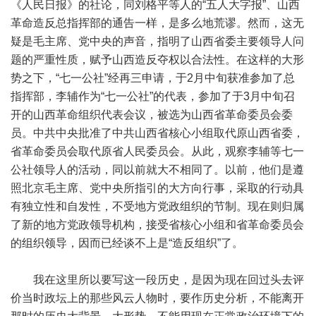
《人民日报》的社论，同刘格平等人的“五人大字报”、山西
革命造反总指挥部的通告一样，是多么地荒谬。然而，这无
疑是毛主席、党中央的声音，指明了山西省委主要领导人问
题的严重性质，赋予山西造反夺权以合法性。在这样的大形
势之下，“七一公社”经再三申请，于2月中旬获准参加了总
指挥部，李辅作为“七一公社”的代表，参加了于3月中旬召
开的山西革命组织代表会议，被选为山西省革命委员会委
员。中共中央批准了中共山西省核心小组取代原山西省委，
省革命委员会取代原省人民委员会。从此，观察李辅等七一
公社领导人的活动，同以前就大不相同了。以前，他们是遵
照北京毛主席、党中央所指引的大方向行事，采取的行动具
有独立性和自发性，不受地方党政组织的节制。现在则归属
了新的地方党政领导机构，接受省核心小组和省革命委员会
的组织领导，因而已经谈不上是“造反组织”了。
我在这里所以要写这一段历史，是因为现在回过头去评
价当时政坛上的那些风云人物时，要作历史分析，不能离开