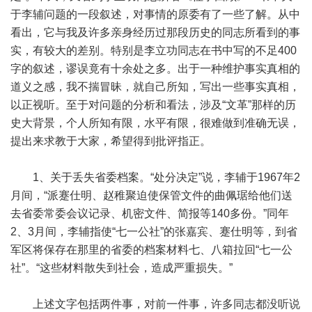
于李辅问题的一段叙述，对事情的原委有了一些了解。从中
看出，它与我及许多亲身经历过那段历史的同志所看到的事
实，有较大的差别。特别是李立功同志在书中写的不足400
字的叙述，谬误竟有十余处之多。出于一种维护事实真相的
道义之感，我不揣冒昧，就自己所知，写出一些事实真相，
以正视听。至于对问题的分析和看法，涉及“文革”那样的历
史大背景，个人所知有限，水平有限，很难做到准确无误，
提出来求教于大家，希望得到批评指正。
1、关于丢失省委档案。“处分决定”说，李辅于1967年2
月间，“派蹇仕明、赵稚聚迫使保管文件的曲佩琚给他们送
去省委常委会议记录、机密文件、简报等140多份。”同年
2、3月间，李辅指使“七一公社”的张嘉宾、蹇仕明等，到省
军区将保存在那里的省委的档案材料七、八箱拉回“七一公
社”。“这些材料散失到社会，造成严重损失。”
上述文字包括两件事，对前一件事，许多同志都没听说