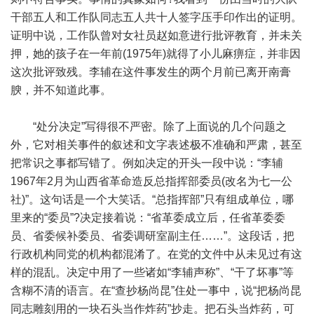
干部五人和工作队同志五人共十人签字压手印作出的证明。
证明中说，工作队曾对女社员赵如意进行批评教育，并未关
押，她的孩子在一年前(1975年)就得了小儿麻痹症，并非因
这次批评致残。李辅在这件事发生的两个月前已离开南膏
腴，并不知道此事。
“处分决定”写得很不严密。除了上面说的几个问题之
外，它对相关事件的叙述和文字表述极不准确和严肃，甚至
把常识之事都写错了。例如决定的开头一段中说：“李辅
1967年2月为山西省革命造反总指挥部委员(改名为七一公
社)”。这句话是一个大笑话。“总指挥部”只有组成单位，哪
里来的“委员”?决定接着说：“省革委成立后，任省革委委
员、省委候补委员、省委调研室副主任……”。这段话，把
行政机构同党的机构都混淆了。在党的文件中从未见过有这
样的混乱。决定中用了一些诸如“李辅声称”、“干了坏事”等
含糊不清的语言。在“查抄杨尚昆”住处一事中，说“把杨尚昆
同志雕刻用的一块石头当作炸药”抄走。把石头当炸药，可