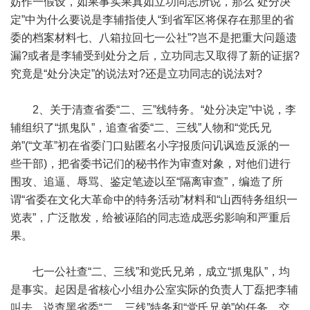
妨作一假设，如果事实果真如立功同志所说，那么“处分决
定”中为什么要说是李辅指使人“到省军区将保存在那里的省
委的档案材料七、八箱拉回七一公社”?岂不是把重大问题遗
漏?或者是李辅受到处分之后，立功同志又取得了新的证据?
究竟是“处分决定”的说法对?还是立功同志的说法对?
2、关于清查省委“二、三”线特务。“处分决定”中说，李
辅组织了“抓鬼队”，追查省委“二、三线”人物和“党氏兄
弟”(“文革”初在省委门口贴匿名小字报质问讥讽造反派的一
些干部)，把省委书记们的秘书作为审查对象，对他们进行
围攻、追逼、辱骂、鉴定笔迹以至“隔离审查”，编造了所
谓“省委在文化大革命中的特务活动”材料和“山西特务组织一
览表”，广泛散发，给被诬陷的同志造成恶劣影响和严重后
果。
七一公社查“二、三线”和党氏兄弟，成立“抓鬼队”，均
是事实。起因是省核心小组办公室实际的负责人丁磊把李辅
叫去，说查黑省委“二、三线”特务和“党氏兄弟”的任务，交