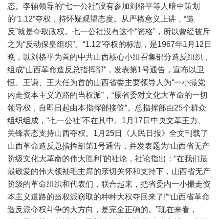
态。李辅领导的“七一公社”没有参加刘格平等人暗中策划
的“1.12”夺权，持怀疑观望态度。从严格意义上讲，“造
反”就是夺取政权。七一公社没有这个“资格”，所以曾经被斥
之为“反动保皇组织”。“1.12”夺权的标志，是1967年1月12日
晚，以刘格平为首的中共山西核心小组召集部分造反组织，
组成“山西革命造反总指挥部”，发表第1号通告，宣布以卫
恒、王谦、王大任为首的山西省委主要领导人为“一小撮党
内走资本主义道路的当权派”，“原省委对文化大革命的一切
领导权，自即日起由本指挥部接管”。总指挥部由25个群众
组织组成，“七一公社”不在其中。1月17日中央文革王力、
关锋表态支持山西夺权。1月25日《人民日报》全文刊载了
山西革命造反总指挥部第1号通告，并发表题为“山西省无产
阶级文化大革命的伟大胜利”的社论，社论指出：“在我们最
最敬爱的伟大领袖毛主席的亲切关怀和支持下，山西省无产
阶级的革命组织和代表们，联合起来，把省委内一小撮走资
本主义道路的当权派窃取的种种大权夺回来了!”“山西省革命
造反派夺权斗争的大方向，是完全正确的。”现在来看，