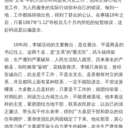
他在“文革”中的大部分时间是在为党工作，他用全身心地为
党工作、为人民服务的实际行动弥补自己的错误。每到一
地，工作都搞得很出色，得到了群众的公认。在事隔18年之
后，只看1967年“1.12”夺权后几个月内所犯的短暂错误，这
起码说是以偏盖全。
18年间，李辅活动的主要舞台，是在襄汾、平遥两县的
书记任上。这两个县，是“文革”的“重灾区”，武斗搞得挺
凶，生产遭到严重破坏，人民生活陷入困苦。历来著名的产
粮县，却吃粮靠“返销”，花钱靠救济。李辅只身前去，曾经
告诫自己，此去是干工作，不是去支左。县里都有对立的派
系，并且都同上面有某种联系，一定不能陷进去。不管这派
哪派，大多数人总是好的，只要是干工作的，就团结依靠，
对捣乱的，则该怎么办就怎么办，不能畏难退缩。他本着这
样的主意，紧密团结当地干部，联系农民群众，以自己的清
正廉洁、带头实干作出表率，得到广大基层干部和群众的信
任和拥护，逐渐使混乱的局面稳定了下来。他在那里，真心
地学习推广大寨艰苦奋斗自力更生的精神，农业生产逐年恢