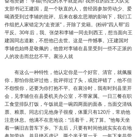
奋地赞扬：“李福(书)记的水平就是高!”我所在的西王大队党
支部书记王建国，是一个耿直的人，曾经因参加劳动少、爱
喝酒受到过李辅的批评。后来在极左思潮的影响下，我们工
作组把人家错定为“走资派”，开除了党籍。(粉碎“四人帮”后
平反。30年后，我、张棨和李辅一同去到西王，想当面向王
建国同志道歉，不想他已去世。这是一件憾事。)王建国对
李辅也始终是敬佩的，他曾对李辅在县里受到一些不正派的
人的攻击而忿忿不平。襄汾人就
有这么一种特性，他认定你是一个好官、清官，就佩服
你，那怕你批评过他，批评得过了头，或批评错了，他不但
不怨恨你，还要为你打抱不平。在襄汾时，我有时到县里开
会，见李辅住在县委机关办公室，不带家属。一日三餐在职
工食堂排队打饭，午饭就是一碗四两面的面条，当面交清钱
票、粮票。同志们见他身子很瘦，体重只有120斤，常劝他
注意休息。他满不在意地说：“活着干，死了算。”他每天坐
着一辆旧吉普车下乡。下去后，只要有时间他就实实在在地
参加劳动，并且绝不虚记，两个半天算一天，一年下来共劳