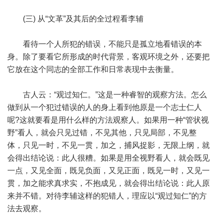
(三) 从“文革”及其后的全过程看李辅
看待一个人所犯的错误，不能只是孤立地看错误的本
身。除了要看它所形成的时代背景，客观环境之外，还要把
它放在这个同志的全部工作和日常表现中去衡量。
古人云：“观过知仁。”这是一种睿智的观察方法。怎么
做到从一个犯过错误的人的身上看到他原是一个志士仁人
呢?这就要看是用什么样的方法观察人。如果用一种“管状视
野”看人，就会只见过错，不见其他，只见局部，不见整
体，只见一时，不见一贯，加之，捕风捉影，无限上纲，就
会得出结论说：此人很糟。如果是用全视野看人，就会既见
一点，又见全面，既见负面，又见正面，既见一时，又见一
贯，加之能求真求实，不抱成见，就会得出结论说：此人原
来并不错。对待李辅这样的犯错人，理应以“观过知仁”的方
法去观察。