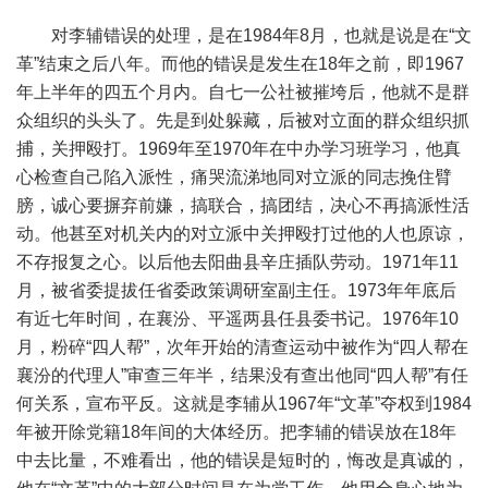
对李辅错误的处理，是在1984年8月，也就是说是在“文
革”结束之后八年。而他的错误是发生在18年之前，即1967
年上半年的四五个月内。自七一公社被摧垮后，他就不是群
众组织的头头了。先是到处躲藏，后被对立面的群众组织抓
捕，关押殴打。1969年至1970年在中办学习班学习，他真
心检查自己陷入派性，痛哭流涕地同对立派的同志挽住臂
膀，诚心要摒弃前嫌，搞联合，搞团结，决心不再搞派性活
动。他甚至对机关内的对立派中关押殴打过他的人也原谅，
不存报复之心。以后他去阳曲县辛庄插队劳动。1971年11
月，被省委提拔任省委政策调研室副主任。1973年年底后
有近七年时间，在襄汾、平遥两县任县委书记。1976年10
月，粉碎“四人帮”，次年开始的清查运动中被作为“四人帮在
襄汾的代理人”审查三年半，结果没有查出他同“四人帮”有任
何关系，宣布平反。这就是李辅从1967年“文革”夺权到1984
年被开除党籍18年间的大体经历。把李辅的错误放在18年
中去比量，不难看出，他的错误是短时的，悔改是真诚的，