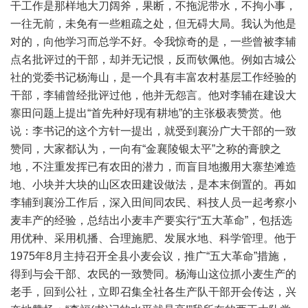
干工作是那样地大刀阔斧，果断，不拖泥带水，不拘小事，
一往无前，未免有一些粗疏之处，但无碍大局。我认为他是
对的，向他学习而总学不好。令我惊奇的是，一些曾被李辅
点名批评过的干部，却并无记恨，反而钦佩他。例如古城公
社的党委书记杨海山，是一个具有丰富农村基层工作经验的
干部，李辅曾经批评过他，他并无怨言。他对李辅在建设大
寨田问题上提出“首先种好现有耕地”的主张极表赞赏。他
说：李书记的这个方针一提出，就受到襄汾广大干部的一致
赞同，大家都认为，一向有“金襄陵银太平”之称的膏腴之
地，不注重发挥已有农田的潜力，而盲目地搬用大寨垫滩造
地、小块并大块的山区农田建设做法，是本末倒置的。再如
李辅到襄汾工作后，深入田间同农民、科技人员一起考察小
麦丰产的经验，总结出小麦丰产要实行“五大革命”，包括选
用优种、采用机播、合理施肥、发展水地、科学管理。他于
1975年8月主持召开全县小麦会议，推广“五大革命”措施，
得到与会干部、农民的一致赞同。杨海山这位抓小麦生产的
老手，回到公社，立即召集全社各生产队干部开会传达，兴