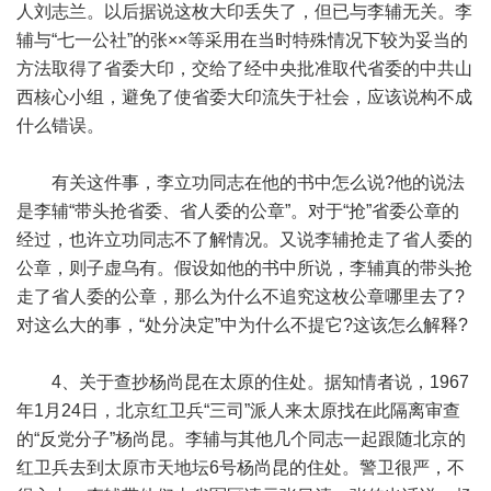
人刘志兰。以后据说这枚大印丢失了，但已与李辅无关。李
辅与“七一公社”的张××等采用在当时特殊情况下较为妥当的
方法取得了省委大印，交给了经中央批准取代省委的中共山
西核心小组，避免了使省委大印流失于社会，应该说构不成
什么错误。
有关这件事，李立功同志在他的书中怎么说?他的说法
是李辅“带头抢省委、省人委的公章”。对于“抢”省委公章的
经过，也许立功同志不了解情况。又说李辅抢走了省人委的
公章，则子虚乌有。假设如他的书中所说，李辅真的带头抢
走了省人委的公章，那么为什么不追究这枚公章哪里去了?
对这么大的事，“处分决定”中为什么不提它?这该怎么解释?
4、关于查抄杨尚昆在太原的住处。据知情者说，1967
年1月24日，北京红卫兵“三司”派人来太原找在此隔离审查
的“反党分子”杨尚昆。李辅与其他几个同志一起跟随北京的
红卫兵去到太原市天地坛6号杨尚昆的住处。警卫很严，不