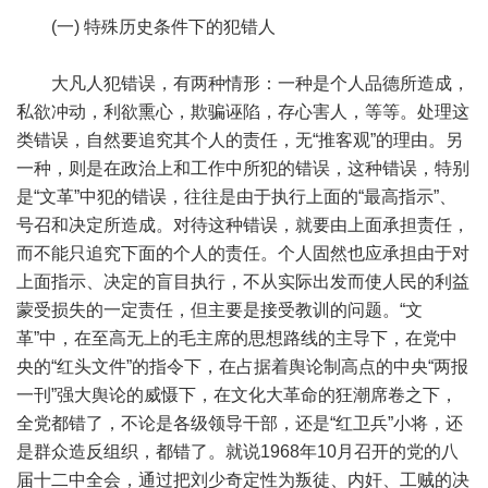
(一) 特殊历史条件下的犯错人
大凡人犯错误，有两种情形：一种是个人品德所造成，
私欲冲动，利欲熏心，欺骗诬陷，存心害人，等等。处理这
类错误，自然要追究其个人的责任，无“推客观”的理由。另
一种，则是在政治上和工作中所犯的错误，这种错误，特别
是“文革”中犯的错误，往往是由于执行上面的“最高指示”、
号召和决定所造成。对待这种错误，就要由上面承担责任，
而不能只追究下面的个人的责任。个人固然也应承担由于对
上面指示、决定的盲目执行，不从实际出发而使人民的利益
蒙受损失的一定责任，但主要是接受教训的问题。“文
革”中，在至高无上的毛主席的思想路线的主导下，在党中
央的“红头文件”的指令下，在占据着舆论制高点的中央“两报
一刊”强大舆论的威慑下，在文化大革命的狂潮席卷之下，
全党都错了，不论是各级领导干部，还是“红卫兵”小将，还
是群众造反组织，都错了。就说1968年10月召开的党的八
届十二中全会，通过把刘少奇定性为叛徒、内奸、工贼的决