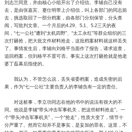
刘志兰同意，并由核心小组开出了介绍信。李辅自己没有
去，是由张嘉宾、蹇仕明带上介绍信，叫上各部门的同志前
去，挑选取回了一部分档案，由各部门分别保管，分头查
阅，写批判文章。一个月后的4.29、5.1、5.2三天的夜
间，“七一公社”遭到“太机四野”、“太工永红”等群众组织的三
次打砸抢，把大批文件材料抢走，这批档案材料就这样丢失
了。事情发生后，李辅向刘格平当面作了报告，请求追查，
追回档案，但刘格平不置可否。事实上这次打砸抢就是他老
婆丁磊幕后指使的。
我认为，不管怎么说，丢失省委档案，造成失密的后
果，作为“七一公社”主要负责人的李辅负有一定的责任。
对这桩事，李立功同志在他的书中的说法有很大的不
同。他说是李辅“带头冲击军事机关，把这些材料抢走”。一
个“带头冲击军事机关”，一个“抢走”，性质大变了，情节十
分严重了。然而它却并不是事实，是妄加的罪名。这里，不