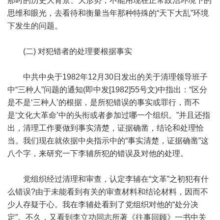
那时的历史大背景、大形势，不能用现在正常政治环境下的
思维和眼光，去看待和衡量当年那种特殊的“天下大乱”环境
下发生的问题。
(二) 对犯错者的处理要根据事实
中共中央于1982年12月30日发出的关于清理领导班子
中“三种人”问题的通知(即中发[1982]55号文)中指出：“区分
是不是‘三种人’的根据，是所犯错误的事实或罪行，而不
是‘文化大革命’中的头衔或者参加过哪一个组织。”并且还指
出，清理工作要做到事实清楚，证据确凿，结论和处理恰
当。我们现在就依据中央指示中的“事实清楚，证据确凿”这
八个字，来研究一下李辅所犯的错误及对他的处理。
党组织经过清理和审查，认定李辅在“文革”之初犯有什
么错误?由于未能看到有关的审查材料和结论材料，因而不
少人存疑于心。我在李辅处看到了党组织对他的“处分决
定”。不久，又看到李立功同志所著《往事回顾》一书中关