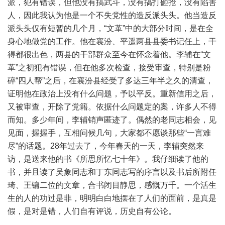
派，犯有错误，但他没有搞武斗，没有搞打砸抢，没有陷害
人，因此我认为他是一个不失党性的造反派头头。他当造反
派头头仅有短暂的几个月，“文革”中的大部分时间，是在全
身心地做党的工作。他在襄汾、平遥两县县委书记任上，干
得都很出色，两县的干部群众至今在怀念着他。李辅在“文
革”之初犯有错误，但在他多次检查，接受审查，特别是粉
碎“四人帮”之后，在襄汾县经受了多达三年半之久的清查，
证明他在政治上没有什么问题，予以平反。重新信用之后，
又被审查，开除了党籍。依据什么问题定的案，许多人不得
而知。多少年间，李辅销声匿迹了。偶然的老同志相会，见
见面，握握手，互相问候几句，大家都不愿谈那些“一言难
尽”的话题。28年过去了，今年春天的一天，李辅突然来
访，是送来他的书《所思所忆七十年》。我仔细读了他的
书，并且读了吴象同志和丁东同志写的序言以及书后所附任
琦、王镛二位的文章，合书闭目静思，感慨万千。一个活生
生的人的功过是非，明明白白地摆在了人们的面前，是真是
假，是对是错，人们自有评说，历史自有公论。