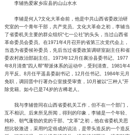
李辅热爱家乡应县的山山水水
李辅是何人?文化大革命前，他是中共山西省委政治研
究室的一个青年干部，共产党员。文化大革命之初，李辅当
了省委机关主要的群众组织“七一公社”的头头，当过山西省
革命委员会委员。在1971年4月召开的省第三次党代会上，
当选为省委候补委员，先后当过省委政策调研室副主任和省
委农村政治部副主任。1973年12月任襄汾县委书记。1977
年8月清查“四人帮”帮派体系的运动中，受到清查。1981年4
月平反。8月任平遥县委副书记，12月任书记。1984年元月
免职，调回晋中行署办公室接受审查，10月被以“三种人”开
除党籍。如今已是74岁的古稀老人。
我与李辅曾同在山西省委机关工作，但不在一个部门，
互不相识。后来所见所闻，得到的印象，李辅是一个年轻、
纯朴、朝气蓬勃的党的干部。“文革”之初，他在省委机关思
想比较激进，采用约定俗成的说法，是带头造反的一个造反