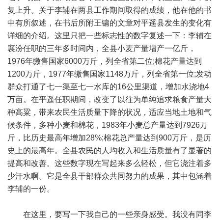
复上升。关于李辅在两县工作期间取得的成绩，他在他的书
中有所叙述，在书后所附王镛的文章对平遥县发生的变化有
详细的介绍。这里只把一些标志性的数字复述一下：李辅在
襄汾任职的三年多时间内，全县小麦产量增产一亿斤，
1976年缴售国家6000万斤，列全省第二位;棉花产量达到
1200万斤，1977年缴售国家1148万斤，列全省第一位;发动
群众打通了七一渠至七一水库的16公里渠道，增加水浇地4
万亩。在平遥任职期间，改变了以往为单纯追求粮食产量大
种高粱，带来农民生活质量下降的状况，适应当地土地和气
候条件，多种小麦和棉花，1983年小麦总产量达到7926万
斤，比历史最高年增加28%;棉花总产量达到900万斤，是历
史上的最高年。全县农民的人均收入和生活质量有了显著的
提高和改善。这些数字现在写起来多么轻松，但它浇注着多
少汗水啊。它是全县干部群众共同努力的成果，其中包涵着
李辅的一份。
在这里，要写一下我自己的一些亲身感受。我没有同李