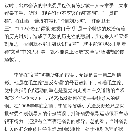
议时，出席会议的中央委员也仅有陈少敏一人未举手，大家
都举了手。所以，现在谁也不应该自诩“高明”、“一贯正
确”。在山西，谁没有喊过“打倒刘邓陶”、“打倒卫王
王”、“1.12夺权好得很”这类口号?那是一个特殊的政治晦暗
的历史时刻，造成了无数的历史性的悲剧，凡过来人都应深
刻反思，否则就不能正确认识“文革”，就不能客观公正地看
待“文革”中的人和事，就不能真正记取“文革”那场浩劫的惨
痛教训。
李辅在“文革”初期所犯的错误，无疑是属于第二种情
形。他是在毛主席“造反有理”的号召鼓舞下，朝着毛主席、
党中央指引的“运动的重点是整党内走资本主义道路的当权
派”这个斗争大方向，起来揭发批判省委主要领导人的错
误。在1966年年底之前，李辅等省委机关造反派还只是揭
批省委个别领导人的个别错误，批评省委领导运动很不主动
很不得力，还没有全面否定省委的领导。总的看，当时省委
机关的群众组织同学生造反组织相比，处于相对保守的状