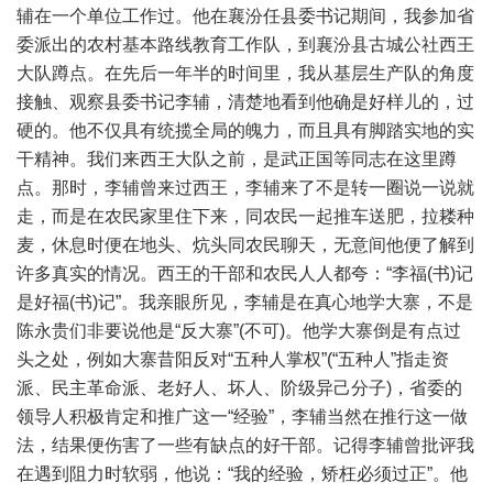
辅在一个单位工作过。他在襄汾任县委书记期间，我参加省
委派出的农村基本路线教育工作队，到襄汾县古城公社西王
大队蹲点。在先后一年半的时间里，我从基层生产队的角度
接触、观察县委书记李辅，清楚地看到他确是好样儿的，过
硬的。他不仅具有统揽全局的魄力，而且具有脚踏实地的实
干精神。我们来西王大队之前，是武正国等同志在这里蹲
点。那时，李辅曾来过西王，李辅来了不是转一圈说一说就
走，而是在农民家里住下来，同农民一起推车送肥，拉耧种
麦，休息时便在地头、炕头同农民聊天，无意间他便了解到
许多真实的情况。西王的干部和农民人人都夸：“李福(书)记
是好福(书)记”。我亲眼所见，李辅是在真心地学大寨，不是
陈永贵们非要说他是“反大寨”(不可)。他学大寨倒是有点过
头之处，例如大寨昔阳反对“五种人掌权”(“五种人”指走资
派、民主革命派、老好人、坏人、阶级异己分子)，省委的
领导人积极肯定和推广这一“经验”，李辅当然在推行这一做
法，结果便伤害了一些有缺点的好干部。记得李辅曾批评我
在遇到阻力时软弱，他说：“我的经验，矫枉必须过正”。他