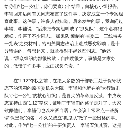
给你们“七一公社”，你们要查出个结果，向核心小组报告。
李辅回来后向有关同志布置了这件事，决定成立一个专案组
查此事。这件事，许多人都知道。后来发生的事，我询问过
李辅。李辅说：“后来把专案组叫成了‘抓鬼队’，这个名称很
糟糕，伤害了不少同志。‘抓鬼队’编制的‘省委二、三线特务
一览表’之类材料，给相关同志政治上造成恶劣影响，是十
分错误的。每想起来，就觉得对不起这些同志。”他还
说：“群众组织内部很松散，自由度很大，事情是大家办
的，做错了许多事，应由我负总责。”
在“1.12”夺权之前，在绝大多数的干部职工处于保守状
态下的沉闷的原省委机关大院，李辅和他所在的“太行游击
队”(“七一公社”的核心组织)，是冒尖的革命造反派。中央表
态支持山西“1.12”夺权，证明了李辅们的路子走对了，大家
钦佩他们，李辅们也以左派自居，在会议上常常点一些所
谓“保皇派”的名，不久又成立“抓鬼队”做了一些出格的事。
对此，作为“七一公社”的主要负责人，李辅应负其责。这是