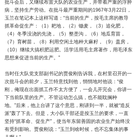
批斗会后，又继续布置大队的农业生产，并带着严重的浮肿
病，坚持生产劳动。在批斗最严重期间的1967年3月22日，
玉兰在笔记本上这样写道：“当前的生产，按毛主席的教导
抓革命促生产：（1）耙地，（2）锄麦，（3）追化肥，
（4）冬季没浇的先浇，（5）整垄沟，（6）地瓜育苗，
（7）育树苗，（8）利用空闲土地种大麻籽，（9）盖房，
（10）继续大搞积肥运肥。活学活用毛主席著作，用毛泽东
思想来促进当前的生产。”
当时任大队党支部副书记的贾俊刚告诉我，在村里召开的一
次批斗会的前夕，玉兰特意找到他，悄悄地对他说：“俊
刚，俺现在出面抓工作不太方便了，一会儿开完会，你讲一
下当前队里的生产。不管运动怎么搞，也不能耽搁种
地。”后来，他上台讲了这个意思，刚讲到一半，就被“造反
派”轰了下去。但是，大小队干部还是按玉兰的要求，一直
坚持“抓革命、促生产”，使当年东留善固的农业生产始终没
有受到影响。贾俊刚说：“玉兰到啥时候，也不忘集体的事