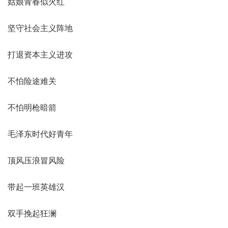
姑娘青春似火红
坚守社会主义阵地
打退资本主义进攻
不怕险途难关
不怕明枪暗箭
毛泽东时代好青年
顶风压浪冒风险
带起一班英雄汉
双手挽起狂澜