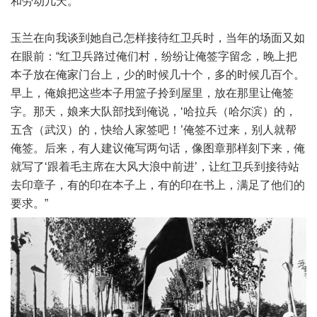
和劳动几天。
玉兰在向我谈到她自己怎样接待红卫兵时，当年的场面又如
在眼前：“红卫兵路过俺们村，纷纷让俺签字留念，晚上把
本子放在俺家门台上，少的时候几十个，多的时候几百个。
早上，俺娘把这些本子用篮子拎到屋里，放在那里让俺签
字。那天，娘来大队部找到俺说，‘哈拉兵（哈尔滨）的，
五含（武汉）的，快给人家签吧！’俺签不过来，别人就帮
俺签。后来，有人建议俺写两句话，像图章那样刻下来，俺
就写了‘跟着毛主席在大风大浪中前进’，让红卫兵到接待站
去印章子，有的印在本子上，有的印在书上，满足了他们的
要求。”