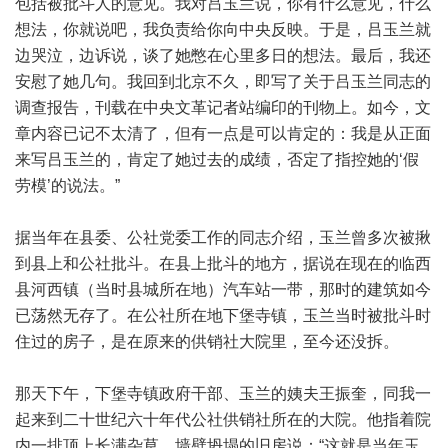
包括被批斗人的意见。我对吕玉兰说，你有什么意见，什么
想法，你就说吧，我负责给你向中央反映。于是，吕玉兰就
边哭泣，边诉说，谈了她憋在心里多日的想法。最后，我还
安慰了她几句。我回到北京不久，即写了关于吕玉兰同志的
调查报告，刊载在中央文革记者站编印的刊物上。如今，文
章内容已记不太清了，但有一点是可以肯定的：我是从正面
来写吕玉兰的，肯定了她过去的成绩，否定了指控她的‘假
劳模’的说法。”
据当年在县委、公社党委工作的同志介绍，玉兰曾多次被揪
到县上和公社批斗。在县上批斗的地方，据说在现在的临西
县河西镇（当时县城所在地）汽车站一带，那时的建筑如今
已荡然无存了。在公社所在地下堡寺镇，玉兰当时被批斗时
住过的房子，是在原来的供销社大院里，至今还没拆。
那天下午，下堡寺镇政府干部、玉兰的姨夫王振奎，同我一
起来到二十世纪六十年代公社供销社所在的大院。他指着院
内一排顶上长满杂草、墙壁坍塌的旧房说：“这就是当年玉