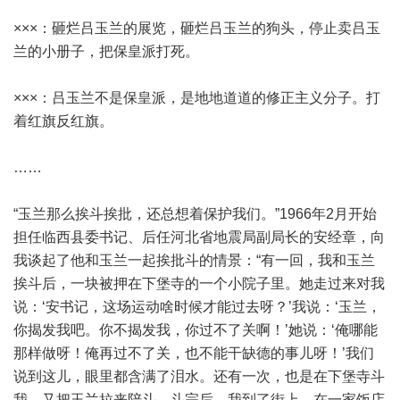
×××：砸烂吕玉兰的展览，砸烂吕玉兰的狗头，停止卖吕玉
兰的小册子，把保皇派打死。
×××：吕玉兰不是保皇派，是地地道道的修正主义分子。打
着红旗反红旗。
……
“玉兰那么挨斗挨批，还总想着保护我们。”1966年2月开始
担任临西县委书记、后任河北省地震局副局长的安经章，向
我谈起了他和玉兰一起挨批斗的情景：“有一回，我和玉兰
挨斗后，一块被押在下堡寺的一个小院子里。她走过来对我
说：‘安书记，这场运动啥时候才能过去呀？’我说：‘玉兰，
你揭发我吧。你不揭发我，你过不了关啊！’她说：‘俺哪能
那样做呀！俺再过不了关，也不能干缺德的事儿呀！’我们
说到这儿，眼里都含满了泪水。还有一次，也是在下堡寺斗
我，又把玉兰拉来陪斗。斗完后，我到了街上，在一家饭店