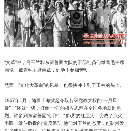
“文革”中，吕玉兰和东留善固大队的干部社员们举着毛主席
画像，戴着毛主席像章，到地里参加劳动。
然而，“文化大革命”的风暴，也很快冲击到了玉兰的头上。
1967年1月，随着上海掀起夺取各级党政大权的“一月风
暴”，“怀疑一切，打倒一切”的极左思潮在全国各地愈刮愈
烈。许多到东留善固“朝拜”、“参观”的红卫兵，变成了点火
串联、敢斗敢批的“造反派”。他们对玉兰的态度，也陡然发
生了戏剧性变化，由原来学习玉兰反过来变成了批斗玉兰。