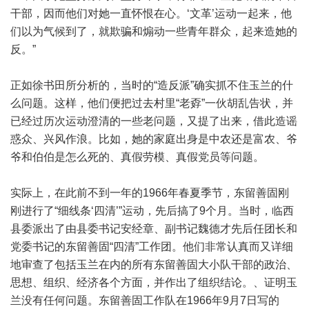
干部，因而他们对她一直怀恨在心。‘文革’运动一起来，他
们以为气候到了，就欺骗和煽动一些青年群众，起来造她的
反。”
正如徐书田所分析的，当时的“造反派”确实抓不住玉兰的什
么问题。这样，他们便把过去村里“老孬”一伙胡乱告状，并
已经过历次运动澄清的一些老问题，又提了出来，借此造谣
惑众、兴风作浪。比如，她的家庭出身是中农还是富农、爷
爷和伯伯是怎么死的、真假劳模、真假党员等问题。
实际上，在此前不到一年的1966年春夏季节，东留善固刚
刚进行了“细线条‘四清’”运动，先后搞了9个月。当时，临西
县委派出了由县委书记安经章、副书记魏德才先后任团长和
党委书记的东留善固“四清”工作团。他们非常认真而又详细
地审查了包括玉兰在内的所有东留善固大小队干部的政治、
思想、组织、经济各个方面，并作出了组织结论。、证明玉
兰没有任何问题。东留善固工作队在1966年9月7日写的