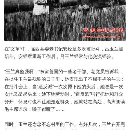
在“文革”中，临西县委老书记安经章多次被批斗，吕玉兰被
陪斗。安经章重新工作后，吕玉兰经常与他交流经验。
“玉兰真坚强啊！”东留善固的一些老干部、老党员告诉我，
在批斗玉兰最残酷的日子里，她表现出了不屈不挠的斗志：
在批斗会上，当“造反派”一次次摁下她的头后，她总是一次
次地又昂起头来；她下地劳动时，“造反派”强行把她和群众
分开，休息时也不让她走近群众，她就站在高处，高声朗读
毛主席语录，嗓子都哑了……
同时，玉兰还念念不忘村里的工作。有好几次，玉兰在开完