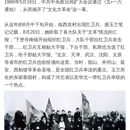
1966年5月16日，中共中央政治局扩大会议通过《五•一六
通知》，从而揭开了“文化大革命”这一幕。
从这年的8月中下旬开始，临西农村出现红卫兵。据玉兰笔
记记载，8月20日，她听取了各大队关于“文革”情况的汇
报，“下堡寺南镇开始组织红卫兵，大队干部拉红卫兵攻击
干部……红卫兵互相贴大字报，下台干部、私商也当选了红
卫兵，给干部贴大字报。”北京、天津、武汉、沈阳、太原
等省市的红卫兵也纷纷涌向这里。当时，韶山、井冈山、延
安、西柏坡等革命圣地，是全国红卫兵串连的重点。玉兰所
在的东留善固村，则成了河北省以至华北一带红卫兵串联的
一个热点。