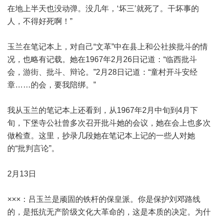
在地上半天也没动弹。没几年，‘坏三’就死了。干坏事的
人，不得好死啊！”
玉兰在笔记本上，对自己“文革”中在县上和公社挨批斗的情
况，也略有记载。她在1967年2月26日记道：“临西批斗
会，游街、批斗、辩论。”2月28日记道：“童村开斗安经
章……的会，要我陪绑。”
我从玉兰的笔记本上还看到，从1967年2月中旬到4月下
旬，下堡寺公社曾多次召开批斗她的会议，她在会上也多次
做检查。这里，抄录几段她在笔记本上记的一些人对她
的“批判言论”。
2月13日
×××：吕玉兰是顽固的铁杆的保皇派。你是保护刘邓路线
的，是抵抗无产阶级文化大革命的，这是本质的决定。为什