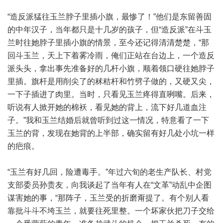
“造反派猛往玉兰脖子里插小旗，最惨了！”他们是东留善固
的中年汉子，当年都只是十几岁的孩子，但“造反派”在斗玉
兰时往她脖子里插小旗的情景，至今还记得清清楚楚，“那
回斗玉兰，天上下着雾冷雨，俺们正站在台边上，一个造反
派头头，拿出事先准备好的几杆小旗，顺着领口硬往她脖子
里插。旗杆是用削尖了的秫秸杆和竹劈子做的，又硬又尖，
一下子插进了肉里。当时，只看见玉兰疼得直咧嘴。后来，
听说有人掀开她的棉袄，看见她的背上，流下好几道血注
子。”我和玉兰结婚后就曾听到过这一情况，特意看了一下
玉兰的背，发现在她背的上半部，确实留有好几处小坑一样
的疤痕。
“玉兰有好几回，险遭毒手。”年过六旬的老生产队长、村党
支部委员孙贵友，向我谈起了当年有人在“文革”动乱中企图
谋害她的事，“那阵子，玉兰受的折磨甭提了。有个别人看
靠批斗斗不垮玉兰，就要往死里整。一个坏家伙把刀子交给