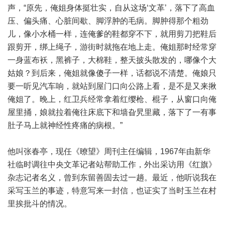
声，“原先，俺姐身体挺壮实，自从这场‘文革’，落下了高血
压、偏头痛、心脏间歇、脚浮肿的毛病。脚肿得那个粗劲
儿，像小水桶一样，连俺爹的鞋都穿不下，就用剪刀把鞋后
跟剪开，绑上绳子，游街时就拖在地上走。俺姐那时经常穿
一身蓝布袄，黑裤子，大棉鞋，整天披头散发的，哪像个大
姑娘？到后来，俺姐就像傻子一样，话都说不清楚。俺娘只
要一听见汽车响，就站到屋门口向公路上看，是不是又来揪
俺姐了。晚上，红卫兵经常拿着红缨枪、棍子，从窗口向俺
屋里捅，娘就拉着俺往床底下和墙旮旯里藏，落下了一有事
肚子马上就神经性疼痛的病根。”
他叫张春亭，现任《暸望》周刊主任编辑，1967年由新华
社临时调往中央文革记者站帮助工作，外出采访用《红旗》
杂志记者名义，曾到东留善固去过一趟。最近，他听说我在
采写玉兰的事迹，特意写来一封信，也证实了当时玉兰在村
里挨批斗的情况。