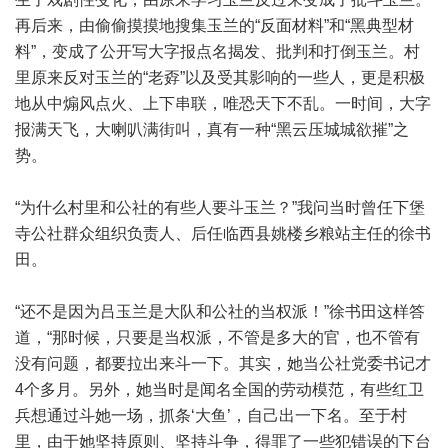
再后来，由偷偷摸摸地搜集玉兰的“反面材料”和“黑典型材
料”，变成了公开写大字报点名揭发、批判和打倒玉兰。村
里原来反对玉兰的“老孬”以及受其影响的一些人，更是积极
地从中煽风点火、上下串联，唯恐天下不乱。一时间，大字
报满天飞，大喇叭满街叫，真有一种“黑云压城城欲摧”之
势。
“为什么村里和公社的有些人要斗玉兰？”我问当时曾任下堡
寺公社群众组织负责人、后任临西县姚楼乡粮站主任的徐书
田。
“还不是因为吕玉兰是大队和公社的当权派！”徐书田这样答
道，“那时候，只要是当权派，不管是多大的官，也不管有
没有问题，都要拉出来斗一下。其实，她当公社党委书记才
4个多月。另外，她当时是闻名全国的劳动模范，有些红卫
兵想通过斗她一场，抓条‘大鱼’，自己出一下名。至于村
里，由于她坚持原则、坚持斗争，得罪了一些犯错误的下台