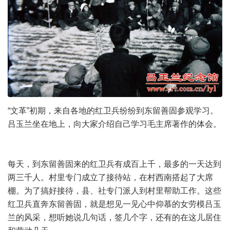
“文革”初期，来自各地的红卫兵纷纷到东留善固参观学习。
吕玉兰坐在地上，向大家介绍自己学习毛主席著作的体会。
每天，到东留善固来的红卫兵有成百上千，最多的一天达到
两三千人。村里专门成立了接待站，在村西南搭起了大席
棚。为了搞好接待，县、社专门派人到村里帮助工作。这些
红卫兵直奔东留善固，就是想见一见心中仰慕的女劳模吕玉
兰的风采，想听她说几句话，签几个字，还有的在这儿居住