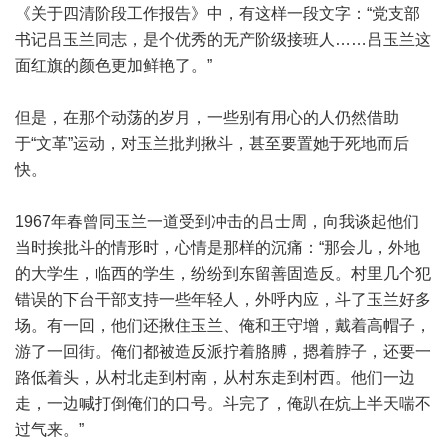
《关于四清阶段工作报告》中，有这样一段文字：“党支部
书记吕玉兰同志，是个优秀的无产阶级接班人……吕玉兰这
面红旗的颜色更加鲜艳了。”
但是，在那个动荡的岁月，一些别有用心的人仍然借助
于“文革”运动，对玉兰批判揪斗，甚至要置她于死地而后
快。
1967年春曾同玉兰一道受到冲击的吕士周，向我谈起他们
当时挨批斗的情形时，心情是那样的沉痛：“那会儿，外地
的大学生，临西的学生，纷纷到东留善固造反。村里几个犯
错误的下台干部支持一些年轻人，外呼内应，斗了玉兰好多
场。有一回，他们还揪住玉兰、俺和王守增，戴着高帽子，
游了一回街。俺们都被造反派拧着胳膊，摁着脖子，还要一
路低着头，从村北走到村南，从村东走到村西。他们一边
走，一边喊打倒俺们的口号。斗完了，俺趴在炕上半天喘不
过气来。”