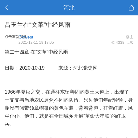
河北
吕玉兰在“文革”中经风雨
点击重新加载
Gowest
楼主
2021-12-11 19:18:05
4338
0
第二十四章 在“文革”中经风雨
日期：2020-10-19 来源：河北党史网
1966年夏秋之交，在通往东留善固的黄土大道上，出现了
一支支与当地农民迥然不同的队伍。只见他们年纪轻轻，身
穿没有佩带领章帽微的黄色军装，背着背包，打着红旗，风
尘仆仆。他们，就是在全国城乡开展“革命大串联”的红卫
兵。