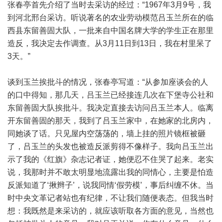
张春亭首先介绍了当时去采访的经过：“1967年3月9号，我
到河北邢台采访。听说著名的农业劳动模范吕玉兰所在的临
西县东留善固大队，一批来自中国名牌大学的学生正在那里
造反，我决定去作调查。从3月11日到13日，我在村里呆了
3天。”
谈到玉兰挨批斗的情况，张春亭写道：“从参加座谈会的人
的口中得知，那几天，吕玉兰已经接连几次在下堡寺公社和
东留善固大队挨批斗。我决定直接去访问吕玉兰本人。临离
开东留善固的那天，我到了吕玉兰家中，在她家的北房内，
同她谈了话。只见屋内空荡荡的，墙上挂的照片镜框被砸
了，吕玉兰的头发也被造反派剪得不像样子。我向吕玉兰出
示了我的《红旗》杂志记者证，她便忍不住哭了起来。老实
说，我那时并不敢太明显地流露出我的同情心，主要是怕造
反派知道了‘揪辫子’，说我同情‘假劳模’，事后纠缠不休。当
时中央文革记者站也有纪律，不让我们随便表态。但我当时
想：我既然是来采访的，就应该听取各方面的意见，当然也