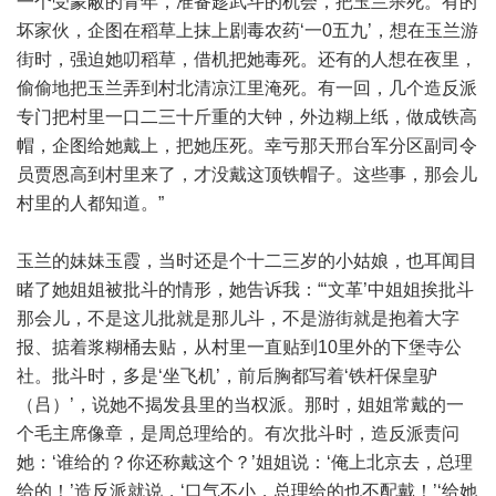
一个受蒙蔽的青年，准备趁武斗的机会，把玉兰杀死。有的
坏家伙，企图在稻草上抹上剧毒农药‘一0五九’，想在玉兰游
街时，强迫她叨稻草，借机把她毒死。还有的人想在夜里，
偷偷地把玉兰弄到村北清凉江里淹死。有一回，几个造反派
专门把村里一口二三十斤重的大钟，外边糊上纸，做成铁高
帽，企图给她戴上，把她压死。幸亏那天邢台军分区副司令
员贾恩高到村里来了，才没戴这顶铁帽子。这些事，那会儿
村里的人都知道。”
玉兰的妹妹玉霞，当时还是个十二三岁的小姑娘，也耳闻目
睹了她姐姐被批斗的情形，她告诉我：“‘文革’中姐姐挨批斗
那会儿，不是这儿批就是那儿斗，不是游街就是抱着大字
报、掂着浆糊桶去贴，从村里一直贴到10里外的下堡寺公
社。批斗时，多是‘坐飞机’，前后胸都写着‘铁杆保皇驴
（吕）’，说她不揭发县里的当权派。那时，姐姐常戴的一
个毛主席像章，是周总理给的。有次批斗时，造反派责问
她：‘谁给的？你还称戴这个？’姐姐说：‘俺上北京去，总理
给的！’造反派就说，‘口气不小，总理给的也不配戴！’‘给她