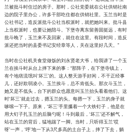
兰被批斗时住过的房子。那时，公社党委就在公社供销社南
边的院子里办公，许多干部吃住都在供销社里。玉兰当时是
公社书记，造反派批斗公社当权派时，就把她叫来。批斗县
上当权派时，也要让她陪斗。下堡寺离东留善固挺远，有时
批斗晚了，玉兰来不及回家，就住在这里。有段时间，造反
派还把当时的县委书记安经章等人，关在这里好几天。”
当时在公社机关食堂做饭的刘永贤老大爷，给我讲了一个玉
兰在挨斗时从台上摔下来的事：“那阵子，在下堡寺镇上，
有个地痞流氓叫‘坏三’的。这人整天游手好闲，不干正经事
儿，还好欺弱凌小。玉兰挨斗，总不肯低头。那次斗玉兰，
她又是不低头，台下的群众也愿意叫玉兰抬头看着他们。这
时‘坏三’就走过去，摁玉兰的头。每摁一下，玉兰的身子就
哆嗦一下子。原来，‘坏三’手里攥着一个大铁钉子，他是在
用大钉子扎玉兰的后脑勺呢！斗到最后，‘坏三’还不解气，
站在玉兰的背后，猛地踹了一脚。当时，只听得玉兰‘哎
呀’一声，‘呼’地一下从3尺多高的土台子上，摔了下去，躺