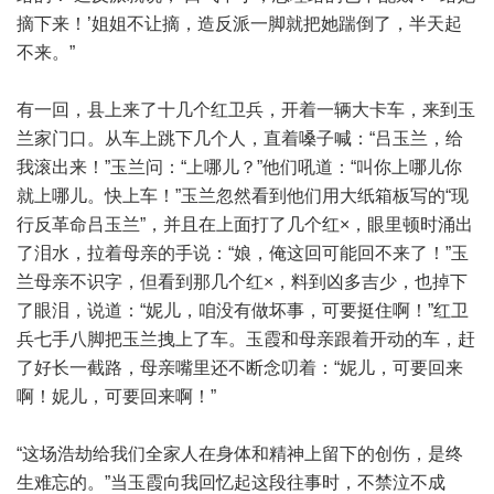
摘下来！’姐姐不让摘，造反派一脚就把她踹倒了，半天起
不来。”
有一回，县上来了十几个红卫兵，开着一辆大卡车，来到玉
兰家门口。从车上跳下几个人，直着嗓子喊：“吕玉兰，给
我滚出来！”玉兰问：“上哪儿？”他们吼道：“叫你上哪儿你
就上哪儿。快上车！”玉兰忽然看到他们用大纸箱板写的“现
行反革命吕玉兰”，并且在上面打了几个红×，眼里顿时涌出
了泪水，拉着母亲的手说：“娘，俺这回可能回不来了！”玉
兰母亲不识字，但看到那几个红×，料到凶多吉少，也掉下
了眼泪，说道：“妮儿，咱没有做坏事，可要挺住啊！”红卫
兵七手八脚把玉兰拽上了车。玉霞和母亲跟着开动的车，赶
了好长一截路，母亲嘴里还不断念叨着：“妮儿，可要回来
啊！妮儿，可要回来啊！”
“这场浩劫给我们全家人在身体和精神上留下的创伤，是终
生难忘的。”当玉霞向我回忆起这段往事时，不禁泣不成