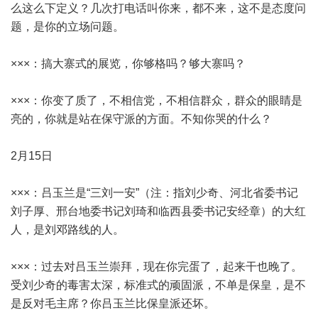
么这么下定义？几次打电话叫你来，都不来，这不是态度问
题，是你的立场问题。
×××：搞大寨式的展览，你够格吗？够大寨吗？
×××：你变了质了，不相信党，不相信群众，群众的眼睛是
亮的，你就是站在保守派的方面。不知你哭的什么？
2月15日
×××：吕玉兰是“三刘一安”（注：指刘少奇、河北省委书记
刘子厚、邢台地委书记刘琦和临西县委书记安经章）的大红
人，是刘邓路线的人。
×××：过去对吕玉兰崇拜，现在你完蛋了，起来干也晚了。
受刘少奇的毒害太深，标准式的顽固派，不单是保皇，是不
是反对毛主席？你吕玉兰比保皇派还坏。