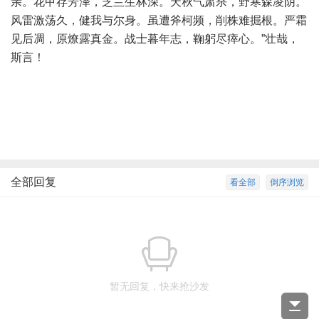
亲。花甲存芳泽，芝兰生林深。天秋气肃杀，野寒森凌阴。
风雷激荡久，健我与尔身。虽遭斧柯频，削株难掘根。严霜
见后凋，原燎露真金。战士暮年志，鞠躬尽瘁心。”壮哉，
斯言！
全部回复
看全部
倒序浏览
暂无回复，快来抢沙发