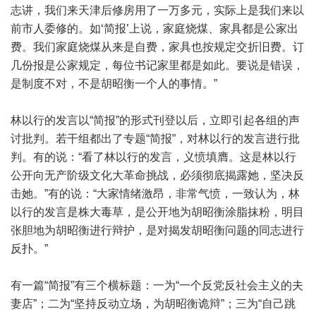
志讲，我们来天津后修房用了一万多元，实际上是我们来以
前市人委修的。如‘简报’上说，家庭烧煤、家具都是公家出
费。我们家庭烧煤从来是自费，家具也按规定交折旧费。订
几份报是公家规定，每位书记家里都是如此。要说是错误，
是制度不对，不是胡昭衡一个人的事情。”
林以行的发言以“简报”的形式刊登以后，立即引起各组的声
讨批判。若干组都出了专题“简报”，对林以行的发言进行批
判。有的说：“看了林以行的发言，义愤填膺。这是林以行
公开向无产阶级文化大革命挑战，必须彻底揭露她，坚决反
击她。”有的说：“大家情绪激昂，非常气愤，一致认为，林
以行的发言是株大毒草，是公开地为胡昭衡涂脂抹粉，明目
张胆地为胡昭衡进行辩护，是对揭发胡昭衡问题的同志进行
反扑。”
有一篇“简报”有三个横标题：一为“一个反党反社会主义的夫
妻店”；二为“坚持反动立场，为胡昭衡诡辩”；三为“自己跳