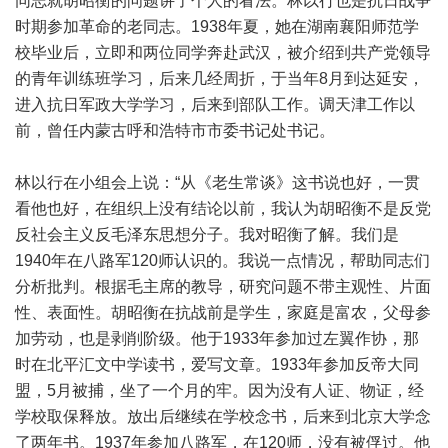
同志就胡昭衡的问题讲了个人的看法。林以行也是抗日战争
时期参加革命的老同志。1938年夏，她在湖南襄阳师范学
校毕业后，立即和两位同学奔赴武汉，被介绍到共产党领导
的青年训练班学习，后来几经周折，于当年8月到达延安，
进入抗日军政大学学习，后来到部队工作。调天津工作以
前，曾任内蒙古呼和浩特市市委书记处书记。
林以行在小组会上说：“从《老生常谈》这书说也好，一贯
看他也好，在组织上没有结论以前，我认为胡昭衡不是反党
反社会主义反毛泽东思想分子。我对昭衡了解。我们是
1940年在八路军120师认识的。我说一点情况，帮助同志们
分析批判。根据毛主席的教导，研究问题不带主观性、片面
性、表面性。胡昭衡在抗战前是学生，家庭是富农，父母参
加劳动，也是剥削阶级。他于1933年参加过左翼作协，那
时在北平汇文中学读书，爱写文章。1933年参加反帝大同
盟，5月被捕，坐了一个月的牢。因为没有人证、物证，经
学校取保释放。放出后继续在学校念书，后来到北京大学念
了两年书。1937年参加八路军，在120师，没有被俘过。他