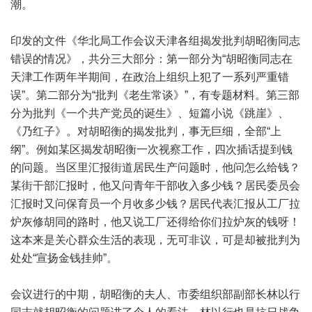
潮。
印发的文件《华北局工作会议天津各组揭发批判胡昭衡同志
错误的情况》，共分三大部分：第一部分为“胡昭衡同志在
天津工作两年半期间，在政治上组织上犯了一系列严重错
误”。第二部分为“批判《老生常谈》”，有专题材料。第三部
分为批判《一个共产党员的诞生》、短篇小说《跳崖》、
《乃红子》。对胡昭衡的揭发批判，事无巨细，全部“上
纲”。例如某区揭发胡昭衡一次视察工作，四次插话提到钱
的问题。当区里汇报街道居民生产问题时，他问怎么给钱？
某街干部汇报时，他又问青年干部收入多少钱？居民委员会
汇报时又问保育员一个月收多少钱？居民代表汇报从工厂拉
炉灰修胡同的路时，他又说工厂还得给你们拉炉灰的钱呀！
这本来是关心群众生活的表现，无可非议，可是却被批判为
处处“宣扬金钱挂帅”。
会议进行的中期，胡昭衡的夫人、市委组织部副部长林以行