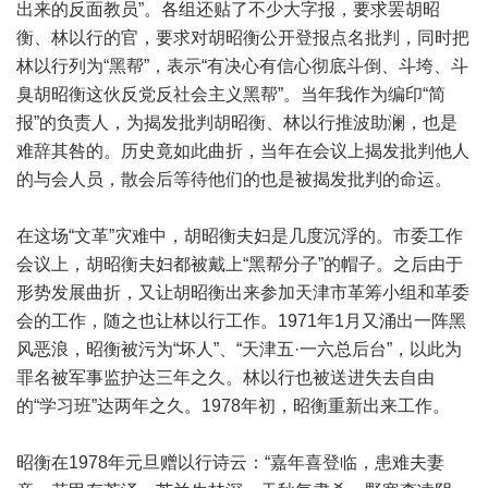
出来的反面教员”。各组还贴了不少大字报，要求罢胡昭
衡、林以行的官，要求对胡昭衡公开登报点名批判，同时把
林以行列为“黑帮”，表示“有决心有信心彻底斗倒、斗垮、斗
臭胡昭衡这伙反党反社会主义黑帮”。当年我作为编印“简
报”的负责人，为揭发批判胡昭衡、林以行推波助澜，也是
难辞其咎的。历史竟如此曲折，当年在会议上揭发批判他人
的与会人员，散会后等待他们的也是被揭发批判的命运。
在这场“文革”灾难中，胡昭衡夫妇是几度沉浮的。市委工作
会议上，胡昭衡夫妇都被戴上“黑帮分子”的帽子。之后由于
形势发展曲折，又让胡昭衡出来参加天津市革筹小组和革委
会的工作，随之也让林以行工作。1971年1月又涌出一阵黑
风恶浪，昭衡被污为“坏人”、“天津五·一六总后台”，以此为
罪名被军事监护达三年之久。林以行也被送进失去自由
的“学习班”达两年之久。1978年初，昭衡重新出来工作。
昭衡在1978年元旦赠以行诗云：“嘉年喜登临，患难夫妻