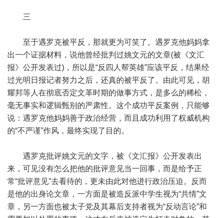
三
至于遇罗克被平反，那就更为可笑了。遇罗克他妈妈拿
出一个证据材料，说他曾经批判过姚文元的文章(被《文汇
报》公开发表过)，所以是“反四人帮英雄”应该平反，结果经
过光明日报记者努力之后，还真的被平反了。由此可见，胡
耀邦等人在彻底否定文革时期的做事方式，是多么的稀松，
毫无事实和逻辑甄别的严肃性。这个成功平反案例，只能够
说：遇罗克他妈妈善于政治经营，而且成功利用了权威机构
的“不严谨”作风，最终实现了目的。
遇罗克批评姚文元的文字，被《文汇报》公开发表出
来，可见没有怎么把他的批评意见当一回事，而是给予正
常“批评意见”去看待的，更未由此对他进行政治压迫。反而
是他的出身论文章，一方面是被造反派中学生视为“共情”文
章，另一方面也被太子党及其幕后支持者视为“反动言论”和