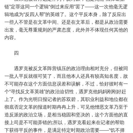
链”定罪这同一个逻辑“倒过来应用”罢了——这一次他毫无逻
辑地成为“反四人帮”的英雄了。这个平反本身，除了反应出
一些人不管是在文革中间、还是在文革后，都是从政治需要
出发，毫无尊重规则的严肃态度，此外并不体现任何其他的
内容。
四
遇罗克被反文革阵营镇压的政治理由相对充分，但被同
一批人平反就很可笑了，而且他本人还具有较高知名度，故
不可能存在这个方面信息误差和误解，不过，恰好彼时有一
个“寻找反文革英雄”的政治迫切性，遇罗克他妈妈刚刚好赶
上了。作为光明日报记者的苏双碧，其职业利益和地位都在
彻底否定文革的报道时期冉冉上升，可见他憎恶文革乃至于
造反派的政治立场，是相当稳固和坚决的，这个方面他的直
接上司是不可能弄错的;所以，遇罗克看起来在记者的帮助
下获得平反的事件，是满足特定时期政治需要——“饥不择