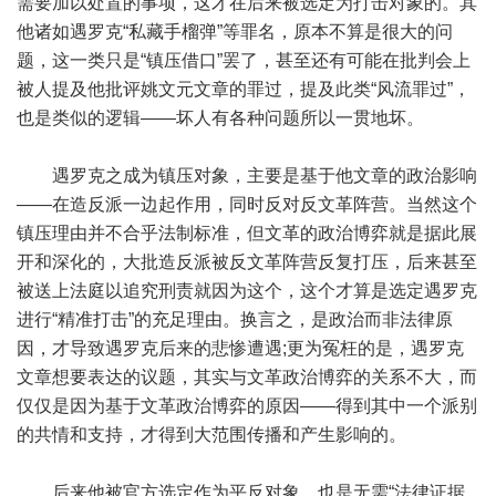
需要加以处置的事项，这才在后来被选定为打击对象的。其
他诸如遇罗克“私藏手榴弹”等罪名，原本不算是很大的问
题，这一类只是“镇压借口”罢了，甚至还有可能在批判会上
被人提及他批评姚文元文章的罪过，提及此类“风流罪过”，
也是类似的逻辑——坏人有各种问题所以一贯地坏。
遇罗克之成为镇压对象，主要是基于他文章的政治影响
——在造反派一边起作用，同时反对反文革阵营。当然这个
镇压理由并不合乎法制标准，但文革的政治博弈就是据此展
开和深化的，大批造反派被反文革阵营反复打压，后来甚至
被送上法庭以追究刑责就因为这个，这个才算是选定遇罗克
进行“精准打击”的充足理由。换言之，是政治而非法律原
因，才导致遇罗克后来的悲惨遭遇;更为冤枉的是，遇罗克
文章想要表达的议题，其实与文革政治博弈的关系不大，而
仅仅是因为基于文革政治博弈的原因——得到其中一个派别
的共情和支持，才得到大范围传播和产生影响的。
后来他被官方选定作为平反对象，也是无需“法律证据