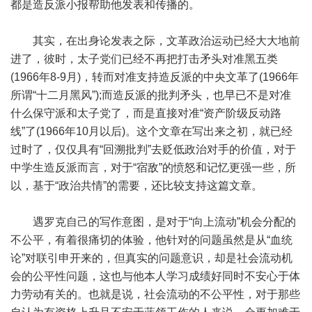
都是造反派小报帮助他发表和传播的。
其实，在出身论发表之际，文革政治运动已经大大地前
进了，彼时，太子党们已经不再把打击矛头对准黑五类
(1966年8-9月)，转而对准支持造反派的中央文革了(1966年
所谓“十二月黑风”);而造反派的批判矛头，也早已不是对准
什么保守派和太子党了，而是直接对准“资产阶级反动路
线”了(1966年10月以后)。这个文章在写出来之初，就已经
过时了，仅仅具有“回溯批判”去贬低政治对手的价值，对于
中学生造反派而言，对于“宿敌”的愤怒和记忆更强一些，所
以，基于“政治共情”的需要，还比较支持这篇文章。
遇罗克自己的写作意图，是对于“向上流动”机会分配的
不公平，有着很痛切的体验，他针对的问题虽然是从“血统
论”对联引申开来的，但真实的问题意识，却是社会流动机
会的公平性问题，这也与他本人学习成绩好同时不安心于体
力劳动有关的。也就是说，社会流动的不公平性，对于那些