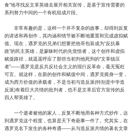
食”地寻找反文革英雄去展开相关宣传，是基于宣传需要的
系列努力中间的一个有机组成片段。
非常有趣的是，这样一个并不复杂的故事，却得到反复
的讲述和再创作，其内涵和情节被不断地重置和完成虚拟赋
值。现在，遇罗克的兄弟们想要把他哥包装成为“反抗暴
政”的民主英雄，是蒙昧时代的先觉悟者，这个创作和虚拟
赋值路径，就遥遥呼应了那些当初判他死刑的“文革镇压
者”——遇罗克是反共反社会主义的现行反革命，毫无冤枉
可言。就这样，在新的创作和赋值中间，遇罗克摇身一变，
成为西方价值的承载者，不是当初与造反派(特别是中学造
反派)有着巨大共情的批判者，也不是文革后官方宣传的反
四人帮英雄了。
一个逝者被他的家人，反复不断地用各种方式炒作，达
到遇罗克这个程度，也算是天下奇葩事一件了。究其实，在
遇罗克名下发生的各种奇遇——从与造反派共情的著名文章