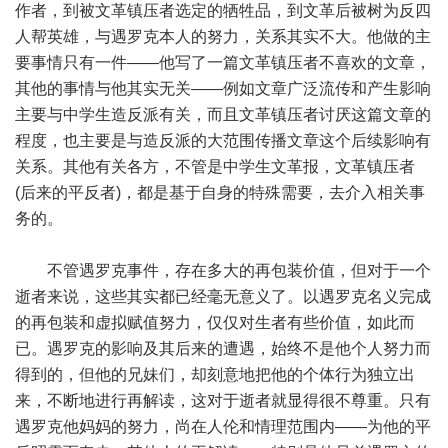
作者，到被文革镇压者选定的牺牲品，到文革后被树为反四
人帮英雄，与遇罗克本人的努力，关系其实不大。他做的主
要事情只有一件——他写了一篇文革镇压者不喜欢的文章，
其他的事情与他其实无关——例如文章广泛流传和产生影响
主要与中学生造反派有关，而且文革镇压者讨厌这篇文章的
程度，也主要是与造反派的大范围传播文章这个后续影响有
关系。其他有关各方，不管是中学生文革报，文革镇压者
(后来的平反者)，都是基于自身的特殊需要，去介入相关事
务的。
不管遇罗克事件，存在多大的再包装价值，但对于一个
逝者来说，这些其实都已经毫无意义了。以遇罗克名义完成
的再包装和虚拟赋值努力，仅仅对生者有些价值，如此而
已。遇罗克的影响及其后来的遭遇，始终不是他个人努力而
得到的，但他的兄妹们，却刻意地把他的个体行为独立出
来，不断地进行再解读，这对于逝者就显得很不尊重。只有
遇罗克他妈妈的努力，尚在人伦和情理范围内——为他的平