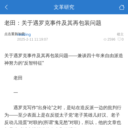
文革研究
老田：关于遇罗克事件及其再包装问题
点击重新加载
reading
楼主
2025-2-11 11:19:07
2596
0
关于遇罗克事件及其再包装问题——兼谈四十年来自由派造
神努力的“反智特征”
老田
一
遇罗克写作“出身论”之时，是站在造反派一边的批判行
为——至少表面上是在反驳太子党“老子英雄儿好汉、老子
反动儿混蛋”对联的(所谓“鬼见愁”对联)，所以，他的文章也