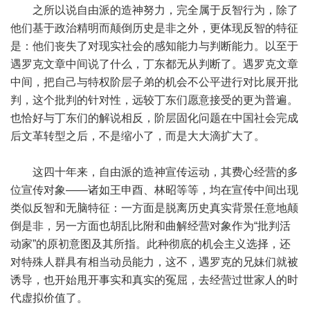
之所以说自由派的造神努力，完全属于反智行为，除了
他们基于政治精明而颠倒历史是非之外，更体现反智的特征
是：他们丧失了对现实社会的感知能力与判断能力。以至于
遇罗克文章中间说了什么，丁东都无从判断了。遇罗克文章
中间，把自己与特权阶层子弟的机会不公平进行对比展开批
判，这个批判的针对性，远较丁东们愿意接受的更为普遍。
也恰好与丁东们的解说相反，阶层固化问题在中国社会完成
后文革转型之后，不是缩小了，而是大大滴扩大了。
这四十年来，自由派的造神宣传运动，其费心经营的多
位宣传对象——诸如王申酉、林昭等等，均在宣传中间出现
类似反智和无脑特征：一方面是脱离历史真实背景任意地颠
倒是非，另一方面也胡乱比附和曲解经营对象作为“批判活
动家”的原初意图及其所指。此种彻底的机会主义选择，还
对特殊人群具有相当动员能力，这不，遇罗克的兄妹们就被
诱导，也开始甩开事实和真实的冤屈，去经营过世家人的时
代虚拟价值了。