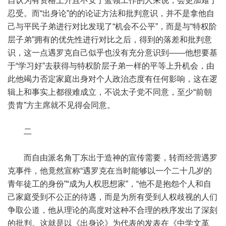
自认为有资格上升且不安于蓝领工作的人来说，会更加难于
忍受。而“出身论”的的论证方法和批判意识，并不是拿他自
己与平民子弟进行对比发现了“机会不公平”，而是与“特权阶
层子弟”拥有的优先性进行对比之后，得到的落差和批判意
识，这一点遇罗克自己似乎也没有充分意识到——他想要基
于“学习好”去获得与特权阶层子弟一样的平等上升机会，由
此他竭力否定家庭出身对个人政治态度有任何影响，这在逻
辑上和事实上都很难成立，不说太子党不同意，至少“前朝
贵胄”方主席就不见得会同意。
二
而自由派名角丁东出于造神的宣传需要，转而经营遇罗
克事件，他竟然宣称“遇罗克在当时能够以一个二十几岁的
青年徒工的身份”“成为人权思想家”，“他不是抱怨个人和自
己家庭受到不公正的待遇，而是为所有受到人权歧视的人们
争取公道，他从理论的高度对这种不合理的秩序发出了深刻
的批判。这就是以《出身论》为代表的发表在《中学文革