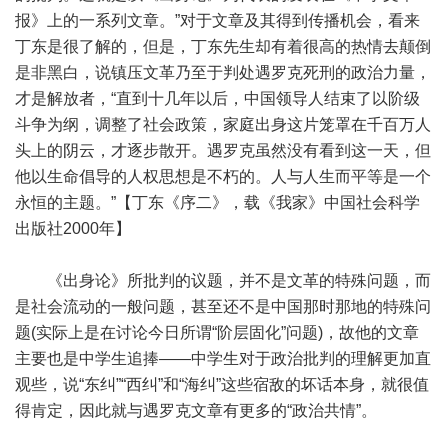
报》上的一系列文章。”对于文章及其得到传播机会，看来
丁东是很了解的，但是，丁东先生却有着很高的热情去颠倒
是非黑白，说镇压文革乃至于判处遇罗克死刑的政治力量，
才是解放者，“直到十几年以后，中国领导人结束了以阶级
斗争为纲，调整了社会政策，家庭出身这片笼罩在千百万人
头上的阴云，才逐步散开。遇罗克虽然没有看到这一天，但
他以生命倡导的人权思想是不朽的。人与人生而平等是一个
永恒的主题。”【丁东《序二》，载《我家》中国社会科学
出版社2000年】
《出身论》所批判的议题，并不是文革的特殊问题，而
是社会流动的一般问题，甚至还不是中国那时那地的特殊问
题(实际上是在讨论今日所谓“阶层固化”问题)，故他的文章
主要也是中学生追捧——中学生对于政治批判的理解更加直
观些，说“东纠”“西纠”和“海纠”这些宿敌的坏话本身，就很值
得肯定，因此就与遇罗克文章有更多的“政治共情”。