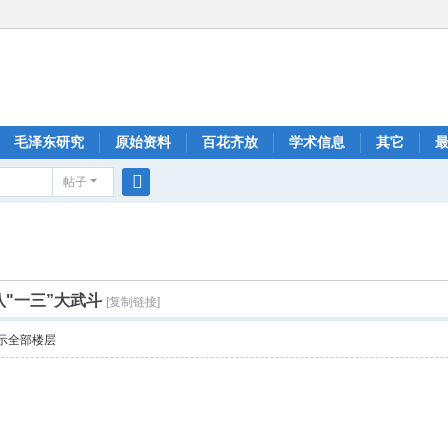
毛泽东研究
原始资料
百花齐放
学术信息
其它
帖子
搜
索
八"一三”大武斗
[复制链接]
示全部楼层