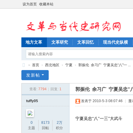
设为首页
收藏本站
地方文革
文革研究
文革回忆
现当代史纵横
»
首页
›
西北地区
›
宁夏
›
郭振伦 余习广 宁夏吴忠“八"一 ...
文
发新帖
革
郭振伦 余习广 宁夏吴忠“
查看:
7794
|
回复:
1
与
当
tuffy05
发表于 2010-5-3 08:07:46
|
显
代
史
宁夏吴忠“八"一三”大武斗
0
8173
2万
研
主题
回帖
积分