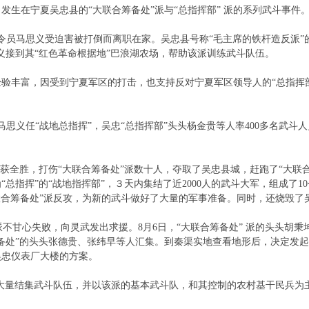
3日，发生在宁夏吴忠县的“大联合筹备处”派与“总指挥部” 派的系列武斗事件
司令员马思义受迫害被打倒而离职在家。吴忠县号称“毛主席的铁杆造反派”
义接到其“红色革命根据地”巴浪湖农场，帮助该派训练武斗队伍。
验丰富，因受到宁夏军区的打击，也支持反对宁夏军区领导人的“总指挥部
由马思义任“战地总指挥”，吴忠“总指挥部”头头杨金贵等人率400多名武
。
大获全胜，打伤“大联合筹备处”派数十人，夺取了吴忠县城，赶跑了“大联
总指挥”的“战地指挥部”，３天内集结了近2000人的武斗大军，组成了1
大联合筹备处”派反攻，为新的武斗做好了大量的军事准备。同时，还烧毁
 派不甘心失败，向灵武发出求援。8月6日，“大联合筹备处” 派的头头胡
备处”的头头张德贵、张纬早等人汇集。到秦渠实地查看地形后，决定发起反
吴忠仪表厂大楼的方案。
派大量结集武斗队伍，并以该派的基本武斗队，和其控制的农村基干民兵为