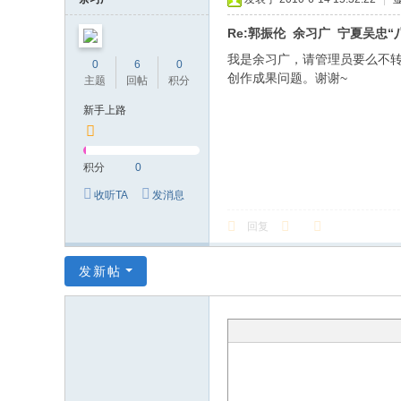
Re:郭振伦 余习广 宁夏吴忠“
我是余习广，请管理员要么不
0
6
0
创作成果问题。谢谢~
主题
回帖
积分
新手上路
积分
0
收听TA
发消息
回复
发新帖