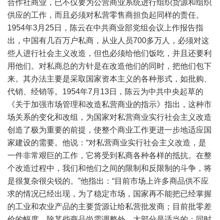
合作社商业，已不仅要为公营商业系统进行组织货源和组织
供应的工作，而且必须对私营零售商担负起同样的责任。
1954年3月25日，陈云在中共商业部党组会议上作报告指
出，中国有几百万户私商，从业人员700多万人，必须对这
些人进行社会主义改造，但也必须给他们饭吃，并且还要利
用他们。对私商总的方针是在改造他们的同时，把他们包下
来。其办法主要是采取国家资本主义的各种形式，如批购、
代销、经销等。1954年7月13日，陈云为中共中央起草的
《关于加强市场管理和改造私营商业的指示》指出，这种市
场关系的变化和改组，为国家对私营商业实行社会主义改造
创造了极为重要的前提，使整个商业工作更进一步地适应国
家建设的需要。他说：“对私营商业实行社会主义改造，是
一件非常艰巨的工作，它将受到私商各种各样的抵抗。在整
个改造过程中，我们和他们之间的限制和反限制的斗争，将
是很复杂很尖锐的。”他指出：“目前市场上许多商品供不应
求的情况已经出现，为了稳定市场，国家再不能把已经掌握
的工业和农业产品的主要货源让给私营批发商；目前批零差
价的幅度，除某些商品尚需调整外，大部分是适当的；同时