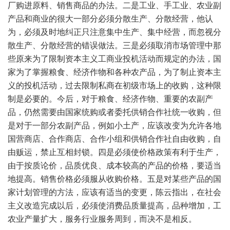
厂购进原料、销售商品的办法。二是工业、手工业、农业副
产品和商业的很大一部分必须分散生产、分散经营，他认
为，必须及时地纠正只注意集中生产、集中经营，而忽视分
散生产、分散经营的错误做法。三是必须取消市场管理中那
些原来为了限制资本主义工商业投机活动而规定的办法，国
家为了掌握粮食、经济作物和各种农产品，为了制止资本主
义的投机活动，过去限制私商在初级市场上的收购，这种限
制是必要的。今后，对于粮食、经济作物、重要的农副产
品，仍然需要由国家统购或者委托供销合作社统一收购，但
是对于一部分农副产品，例如小土产，应该改变为允许各地
国营商店、合作商店、合作小组和供销合作社自由收购，自
由贩运，禁止互相封锁。四是必须使价格政策有利于生产，
由于按质论价，品质优良、成本较高的产品的价格，要适当
地提高。销售价格必须服从收购价格。五是对某些产品的国
家计划管理的方法，应该有适当的变更，陈云指出，在社会
主义改造完成以后，必须使消费品质量提高，品种增加，工
农业产量扩大，服务行业服务周到，而决不是相反。