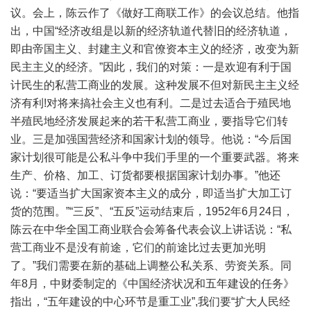
议。会上，陈云作了《做好工商联工作》的会议总结。他指
出，中国“经济改组是以新的经济轨道代替旧的经济轨道，
即由帝国主义、封建主义和官僚资本主义的经济，改变为新
民主主义的经济。”因此，我们的对策：一是欢迎有利于国
计民生的私营工商业的发展。这种发展不但对新民主主义经
济有利!对将来搞社会主义也有利。二是过去适合于殖民地
半殖民地经济发展起来的若干私营工商业，要指导它们转
业。三是加强国营经济和国家计划的领导。他说：“今后国
家计划很可能是公私斗争中我们手里的一个重要武器。将来
生产、价格、加工、订货都要根据国家计划办事。”他还
说：“要适当扩大国家资本主义的成分，即适当扩大加工订
货的范围。”“三反”、“五反”运动结束后，1952年6月24日，
陈云在中华全国工商业联合会筹备代表会议上讲话说：“私
营工商业不是没有前途，它们的前途比过去更加光明
了。”我们需要在新的基础上调整公私关系、劳资关系。同
年8月，中财委制定的《中国经济状况和五年建设的任务》
指出，“五年建设的中心环节是重工业”,我们要“扩大人民经