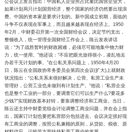
公会议上发言指出：中国私人企业所占比重比国营企业大，
如果计划局只计划国营经济，整个国家的经济仍然要出现浪
费。中国的资本家是要求计划的。新中国成立初期，面临的
斗争不仅表现在军事上，而且越来越表现在经济上。1950
年2月，中财委召开第一次全国财经会议，决定节约支出，
整顿收入，统一管理全国财经工作会上，陈云发表讲话
说：“为了战胜暂时的财政困难，必须尽可能地集中物力财
力，统一使用。”他还说：“不应把眼光放得很小，凌乱地去
办若干无计划的事。”在公私关系问题上，1950年4月20
日，陈云在全国政协常务委员会第四次会议(扩大)上就财政
状况指出：“公私关系未很好解决，公营、私营工业生产未
管理好，公营工业也未做到有计划生产。”他说：“私营企业
也是整个工业的一部分，要调查它们可以生产什么?要花多
少钱?”实现财政基本好转，要靠调整经济和工商业。当日，
陈云还主持中财委党组会讨论调整工商业问题，并在会上指
出，国家订计划也要把私营部分包括进去。会议决定抓好现
有工商业的调整，按照公私兼顾的原则，从贷款、税收、原
材料供应、运输等方面扶持私营工商业的发展。