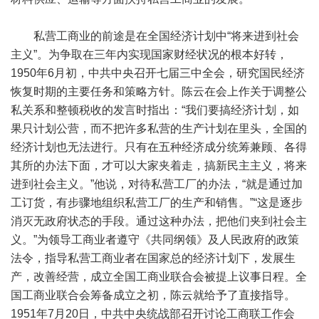
私营工商业的前途是在全国经济计划中“将来进到社会
主义”。为争取在三年内实现国家财经状况的根本好转，
1950年6月初，中共中央召开七届三中全会，研究国民经济
恢复时期的主要任务和策略方针。陈云在会上作关于调整公
私关系和整顿税收的发言时指出：“我们要搞经济计划，如
果只计划公营，而不把许多私营的生产计划在里头，全国的
经济计划也无法进行。只有在五种经济成分统筹兼顾、各得
其所的办法下面，才可以大家夹着走，搞新民主主义，将来
进到社会主义。”他说，对待私营工厂的办法，“就是通过加
工订货，有步骤地组织私营工厂的生产和销售。”“这是逐步
消灭无政府状态的手段。通过这种办法，把他们夹到社会主
义。”为领导工商业者遵守《共同纲领》及人民政府的政策
法令，指导私营工商业者在国家总的经济计划下，发展生
产，改善经营，成立全国工商业联合会被提上议事日程。全
国工商业联合会筹备成立之初，陈云就给予了直接指导。
1951年7月20日，中共中央统战部召开讨论工商联工作会