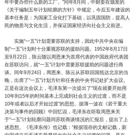
年中要办些什么新的工厂。”同年8月间，中财委在颁发的
《关于编制五年计划轮廓的方针》中规定，今后五年建设的
基本任务是：为国家工业化打下基础，以巩固国防，提高人
民的物质与文化生活，并保证国家经济向社会主义前进。
实施“一五”计划需要苏联的支持，因此中共中央在编
制“一五”计划时十分重视苏联的援助问题。1952年8月17日
至9月22日，陈云随以周恩来为首席代表的中国政府代表团
在苏联访问，就“一五”计划中需要苏联援助的问题进行商
谈。同年9月24日，周恩来、陈云从苏联回国抵达北京的当
晚，出席了“一五”计划方针和任务的中央书记处扩大会议。
正是在这次会议上，毛泽东第一次提出了“现在就要开始用
10年到15年的时间基本上完成到社会主义的过渡，而不是
10年或者以后才开始过渡”的思想。据薄一波在《若干重大
决策与事件的回顾》中回忆说，毛泽东在听取周恩来关
于“一五”计划轮廓问题同苏联商谈情况的汇报后，提出了上
述思想。《毛泽东传》也记载：“根据现存的文献记载，新