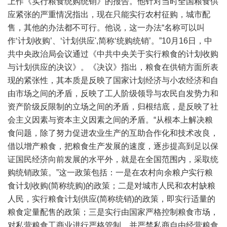
上作《实行粮食统购统销》的报告。他针对当时全国粮食供
应紧张的严重情况指出，现在只能实行农村征购，城市配
售，其他的办法都不可行。他说，这一办法“名称可以叫
作‘计划收购’、‘计划供应',简称‘统购统销’。”10月16日，中
共中央政治局会议通过《中共中央关于实行粮食的计划收购
与计划供应的决议》。《决议》指出，粮食在供销方面所表
现的紧张性，其本质是反映了国家计划经济与小农经济和自
由市场之间的矛盾，反映了工人阶级领导与农民自发势力和
资产阶级反限制的立场之间的矛盾，归根结底，是反映了社
会主义因素与资本主义因素之间的矛盾。“从根本上解决粮
食问题，除了努力促进农业生产的互助合作化和技术改良，
借以增产粮食，把粮食生产发展的速度，逐步提高到足以保
证国民经济向前发展的水平外，就是在全国范围内，采取统
购统销政策。”这一政策包括：一是在农村向余粮户实行粮
食计划收购(简称统购)的政策；二是对城市人民和农村缺粮
人民，实行粮食计划供应(简称统销)的政策，即实行适量的
粮食定量配售的政策；三是实行由国家严格控制粮食市场，
对私营粮食工商业进行严格管制，并严禁私商自由经营粮食