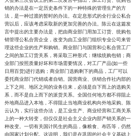
大会第三次会议上的第二次发言中指出，加工订货、统购包
销的办法是在一定历史条件下的一种特殊的管理生产的方
法，是一种过渡的暂时的办法。在定息形式的全行业公私合
营以后，应该考虑采取新的更加完善的办法。陈云在这篇发
言中提出的主要办法是，把由商业部门用加工订货、统购包
销管理公私合营企业，改变为由工业部门组织专业公司来管
理这些企业的生产和购销。商业部门与国营和公私合营工厂
之间的加工订货关系，将采取三种形式：继续统购包销；商
业部门按照质量好坏和市场需要情况，对工厂产品(如一些
日用百货)进行选购；商业部门选购剩下的商品，工厂可以
委托商业部门代销或者自销。国营商业、供销合作社内部的
上下之间、地区之间的业务往来，必须是自下而上的选购关
系，而不是自上而下的派货关系。全国任何地方都不得阻止
外地商品进入本地，不得阻止当地商业机构向外地采购。陈
云认为，实行这些办法，是工业生产、商业经营和工商关系
上的一种大转变，但仅仅是社会主义企业内部产销关系的一
种改变。一切有关国计民生的商品，像粮食、布匹等，仍然
由国家计划分配。这说明，我们是在巩固的社会主义基础上